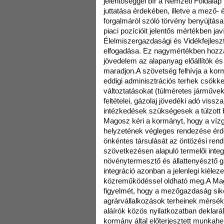
jelentőséggel bír a Nemzeti Földala
juttatása érdekében, illetve a mező-
forgalmáról szóló törvény benyújtá
piaci pozícióit jelentős mértékben jav
Élelmiszergazdasági és Vidékfejlesz
elfogadása. Ez nagymértékben hozzáj
jövedelem az alapanyag előállítók és
maradjon.A szövetség felhívja a kor
eddigi adminisztrációs terhek csökke
változtatásokat (túlméretes járművek
feltételei, gázolaj jövedéki adó viss
intézkedések szükségesek a túlzott 
Magosz kéri a kormányt, hogy a vízg
helyzetének végleges rendezése érd
önkéntes társulását az öntözési rend
szövetkezésen alapuló termelői integr
növénytermesztő és állattenyésztő 
integráció azonban a jelenlegi kiélez
közreműködéssel oldható meg.A Mago
figyelmét, hogy a mezőgazdaság si
agrárvállalkozások terheinek mérsék
aláírók közös nyilatkozatban deklar
kormány által előterjesztett munkahe