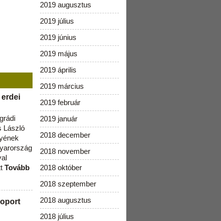
2019 augusztus
2019 július
2019 június
2019 május
2019 április
2019 március
 erdei
2019 február
grádi
2019 január
 László
2018 december
lyének
gyarország
2018 november
val
tt
Tovább
2018 október
2018 szeptember
2018 augusztus
oport
2018 július