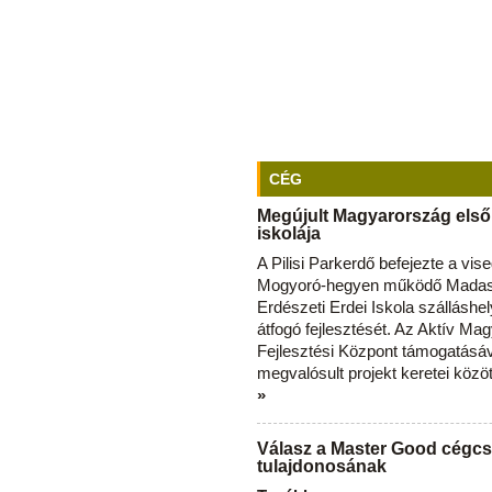
CÉG
Megújult Magyarország első
iskolája
A Pilisi Parkerdő befejezte a vise
Mogyoró-hegyen működő Madas
Erdészeti Erdei Iskola szálláshe
átfogó fejlesztését. Az Aktív Ma
Fejlesztési Központ támogatásá
megvalósult projekt keretei közö
»
Válasz a Master Good cégcs
tulajdonosának