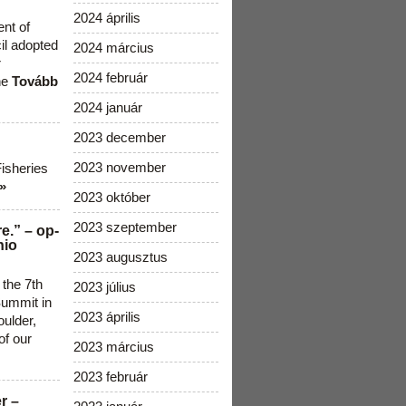
2024 április
ent of
cil adopted
2024 március
r
2024 február
he
Tovább
2024 január
2023 december
2023 november
Fisheries
»
2023 október
2023 szeptember
e.” – op-
nio
2023 augusztus
 the 7th
2023 július
ummit in
2023 április
ulder,
of our
2023 március
2023 február
r –