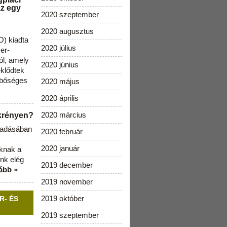
az egy
2020 szeptember
2020 augusztus
) kiadta
2020 július
zer-
ól, amely
2020 június
klődtek
 bőséges
2020 május
2020 április
2020 március
ekrényen?
b adásában
2020 február
2020 január
aknak a
nk elég
2019 december
ább »
2019 november
2019 október
R- ÉS
2019 szeptember