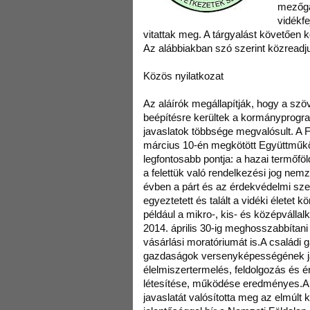
mezőga
vidékf
vitattak meg. A tárgyalást követően k
Az alábbiakban szó szerint közreadju
Közös nyilatkozat
Az aláírók megállapítják, hogy a szö
beépítésre kerültek a kormányprogr
javaslatok többsége megvalósult. A 
március 10-én megkötött Együttmű
legfontosabb pontja: a hazai termőfö
a felettük való rendelkezési jog nemz
évben a párt és az érdekvédelmi sz
egyeztetett és talált a vidéki életet 
például a mikro-, kis- és középvállal
2014. április 30-ig meghosszabbítani
vásárlási moratóriumát is.A családi
gazdaságok versenyképességének jav
élelmiszertermelés, feldolgozás és ér
létesítése, működése eredményes.A
javaslatát valósította meg az elmúlt