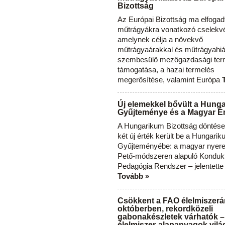
Bizottság
Az Európai Bizottság ma elfogad
műtrágyákra vonatkozó cselekvés
amelynek célja a növekvő
műtrágyaárakkal és műtrágyahi
szembesülő mezőgazdasági ter
támogatása, a hazai termelés
megerősítése, valamint Európa
Új elemekkel bővült a Hung
Gyűjteménye és a Magyar Ér
A Hungarikum Bizottság döntése 
két új érték került be a Hungari
Gyűjteményébe: a magyar nyere
Pető-módszeren alapuló Konduk
Pedagógia Rendszer – jelentette
Tovább »
Csökkent a FAO élelmiszerá
októberben, rekordközeli
gabonakészletek várhatók –
élelmiszer-alapanyagok vilá