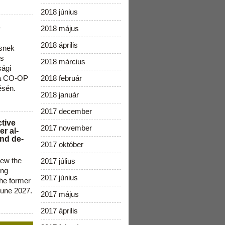
2018 június
s
2018 május
2018 április
snek
os
2018 március
sági
 a CO-OP
2018 február
ésén.
2018 január
2017 december
ctive
2017 november
r al-
nd de-
2017 október
new the
2017 július
ing
2017 június
the former
June 2027.
2017 május
2017 április