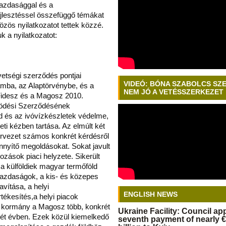
zdasággal és a
ejlesztéssel összefüggő témákat
özös nyilatkozatot tettek közzé.
k a nyilatkozatot:
vetségi szerződés pontjai
VIDEÓ: BÓNA SZABOLCS SZ
amba, az Alaptörvénybe, és a
NEM JÓ A VETÉSSZERKEZET
Fidesz és a Magosz 2010.
ködési Szerződésének
ld és az ivóvízkészletek védelme,
eti kézben tartása. Az elmúlt két
ervezet számos konkrét kérdésről
könnyítő megoldásokat. Sokat javult
kozások piaci helyzete. Sikerült
 a külföldiek magyar termőföld
 gazdaságok, a kis- és közepes
ítása, a helyi
ENGLISH NEWS
tékesítés,a helyi piacok
 kormány a Magosz több, konkrét
Ukraine Facility: Council a
 két évben. Ezek közül kiemelkedő
seventh payment of nearly €