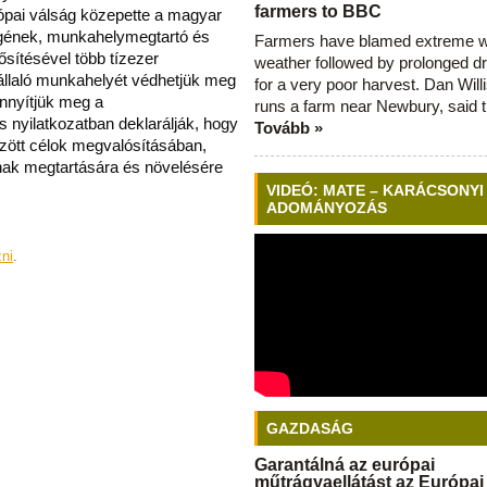
farmers to BBC
ópai válság közepette a magyar
gének, munkahelymegtartó és
Farmers have blamed extreme 
ítésével több tízezer
weather followed by prolonged dr
laló munkahelyét védhetjük meg
for a very poor harvest. Dan Will
nnyítjük meg a
runs a farm near Newbury, said 
 nyilatkozatban deklarálják, hogy
Tovább »
zött célok megvalósításában,
ak megtartására és növelésére
VIDEÓ: MATE – KARÁCSONYI
ADOMÁNYOZÁS
zni
.
GAZDASÁG
Garantálná az európai
műtrágyaellátást az Európai