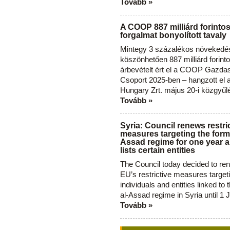
Tovább »
A COOP 887 milliárd forinto
forgalmat bonyolított tavaly
Mintegy 3 százalékos növekedé
köszönhetően 887 milliárd forint
árbevételt ért el a COOP Gazda
Csoport 2025-ben – hangzott el
Hungary Zrt. május 20-i közgyűl
Tovább »
Syria: Council renews restri
measures targeting the forme
Assad regime for one year a
lists certain entities
The Council today decided to re
EU’s restrictive measures target
individuals and entities linked to 
al-Assad regime in Syria until 1 
Tovább »