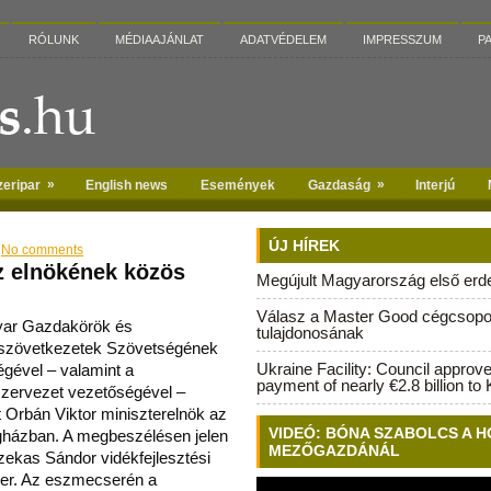
RÓLUNK
MÉDIAAJÁNLAT
ADATVÉDELEM
IMPRESSZUM
P
»
»
zeripar
English news
Események
Gazdaság
Interjú
ÚJ HÍREK
No comments
z elnökének közös
Megújult Magyarország első erdei
Válasz a Master Good cégcsopo
ar Gazdakörök és
tulajdonosának
zövetkezetek Szövetségének
Ukraine Facility: Council approv
égével – valamint a
payment of nearly €2.8 billion to 
zervezet vezetőségével –
t Orbán Viktor miniszterelnök az
VIDEÓ: BÓNA SZABOLCS A H
gházban.
A megbeszélésen jelen
MEZŐGAZDÁNÁL
zekas Sándor vidékfejlesztési
ter. Az eszmecserén a