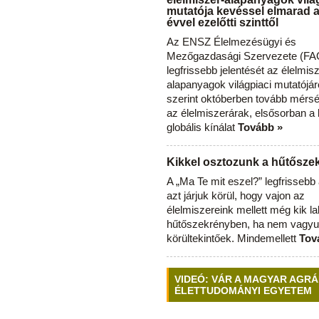
mutatója kevéssel elmarad 
évvel ezelőtti szinttől
Az ENSZ Élelmezésügyi és
Mezőgazdasági Szervezete (FAO
legfrissebb jelentését az élelmis
alapanyagok világpiaci mutatójár
szerint októberben tovább mérsé
az élelmiszerárak, elsősorban a
globális kínálat
Tovább »
Kikkel osztozunk a hűtősz
A „Ma Te mit eszel?” legfrisseb
azt járjuk körül, hogy vajon az
élelmiszereink mellett még kik l
hűtőszekrényben, ha nem vagyu
körültekintőek. Mindemellett
Tov
VIDEÓ: VÁR A MAGYAR AGRÁ
ÉLETTUDOMÁNYI EGYETEM