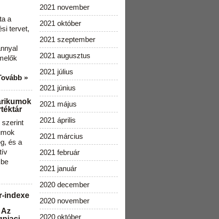
2021 november
ta a
2021 október
i tervet,
2021 szeptember
ánnyal
2021 augusztus
melők
2021 július
Tovább »
2021 június
arikumok
2021 május
téktár
2021 április
szerint
kumok
2021 március
g, és a
tív
2021 február
 be
2021 január
2020 december
r-indexe
2020 november
 Az
2020 október
gpiaci