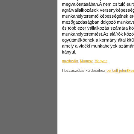
megvalósításában.A nem csituló eur
agrárvállalkozások versenyképessé
munkahelyteremtő képességének erős
mezőgazdaságban dolgozó munkavál
és több ezer vállalkozás számára kö
munkahelyteremtést.Az aláírók közös
együttműködnek a kormány által kitű
amely a vidéki munkahelyek számán
irányul.
gazdaság
,
Magosz
,
Magyar
Hozzászólás küldéséhez
be kell jelentke