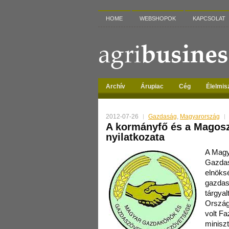
HOME
WEBSHOPOK
KAPCSOLAT
Archív
Árupiac
Cég
Élelmis
2012-07-26
Gazdaság
,
Magyarország
A kormányfő és a Magos
nyilatkozata
A Magy
Gazdas
elnöks
gazdas
tárgyal
Orszá
volt Fa
minisz