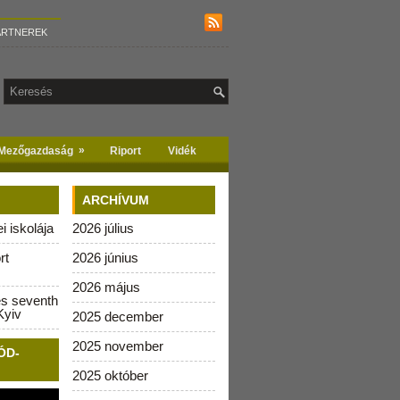
ARTNEREK
»
Mezőgazdaság
Riport
Vidék
ARCHÍVUM
 iskolája
2026 július
rt
2026 június
2026 május
es seventh
Kyiv
2025 december
2025 november
ÓD-
2025 október