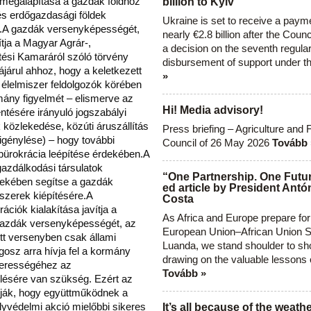
p megalapítása a gazdák földhöz
billion to Kyiv
 és erdőgazdasági földek
Ukraine is set to receive a paym
sa.A gazdák versenyképességét,
nearly €2.8 billion after the Coun
ítja a Magyar Agrár-,
a decision on the seventh regula
tési Kamaráról szóló törvény
disbursement of support under t
árul ahhoz, hogy a keletkezett
»
 élelmiszer feldolgozók körében
mány figyelmét – elismerve az
Hi! Media advisory!
ntésére irányuló jogszabályi
 közlekedése, közúti áruszállítás
Press briefing – Agriculture and 
zaigénylése) – hogy további
Council of 26 May 2026
Tovább 
bürokrácia leépítése érdekében.A
azdálkodási társulatok
“One Partnership. One Futur
ekében segítse a gazdák
ed article by President Antó
szerek kiépítésére.A
Costa
ációk kialakítása javítja a
As Africa and Europe prepare for
gazdák versenyképességét, az
European Union–African Union S
ett versenyben csak állami
Luanda, we stand shoulder to sho
sz arra hívja fel a kormány
drawing on the valuable lessons 
kerességéhez az
Tovább »
lésére van szükség. Ezért az
álják, hogy együttműködnek a
lyvédelmi akció mielőbbi sikeres
It’s all because of the weathe