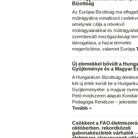
Bizottság
Az Európai Bizottság ma elfogad
műtrágyákra vonatkozó cselekvés
amelynek célja a növekvő
műtrágyaárakkal és műtrágyahi
szembesülő mezőgazdasági ter
támogatása, a hazai termelés
megerősítése, valamint Európa
Új elemekkel bővült a Hung
Gyűjteménye és a Magyar Ér
A Hungarikum Bizottság döntése 
két új érték került be a Hungari
Gyűjteményébe: a magyar nyere
Pető-módszeren alapuló Konduk
Pedagógia Rendszer – jelentette
Tovább »
Csökkent a FAO élelmiszerá
októberben, rekordközeli
gabonakészletek várhatók –
élelmiszer-alapanyagok vilá