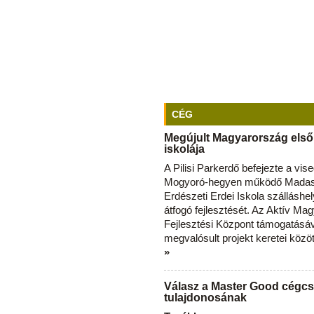
CÉG
Megújult Magyarország első
iskolája
A Pilisi Parkerdő befejezte a vise
Mogyoró-hegyen működő Madas
Erdészeti Erdei Iskola szálláshe
átfogó fejlesztését. Az Aktív Ma
Fejlesztési Központ támogatásá
megvalósult projekt keretei közö
»
Válasz a Master Good cégcs
tulajdonosának