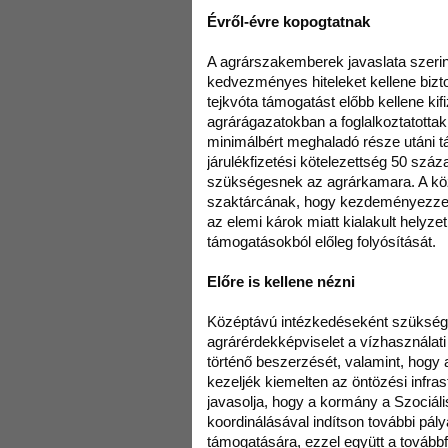
Évről-évre kopogtatnak
A agrárszakemberek javaslata szeri
kedvezményes hiteleket kellene bizto
tejkvóta támogatást előbb kellene kif
agrárágazatokban a foglalkoztatott
minimálbért meghaladó része utáni t
járulékfizetési kötelezettség 50 száz
szükségesnek az agrárkamara. A közt
szaktárcának, hogy kezdeményezze 
az elemi károk miatt kialakult helyze
támogatásokból előleg folyósítását.
Előre is kellene nézni
Középtávú intézkedéseként szüksége
agrárérdekképviselet a vízhasználati 
történő beszerzését, valamint, hogy 
kezeljék kiemelten az öntözési infras
javasolja, hogy a kormány a Szociál
koordinálásával indítson további pá
támogatására, ezzel együtt a tovább