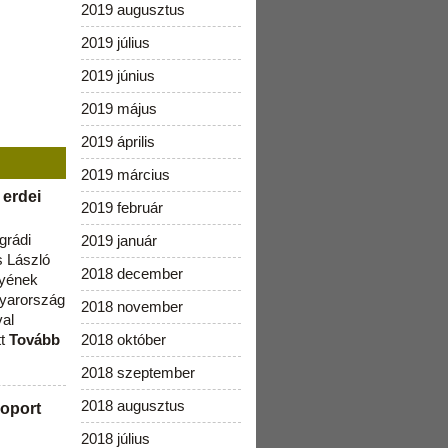
2019 augusztus
2019 július
2019 június
2019 május
2019 április
2019 március
 erdei
2019 február
grádi
2019 január
 László
2018 december
lyének
gyarország
2018 november
val
tt
Tovább
2018 október
2018 szeptember
2018 augusztus
oport
2018 július