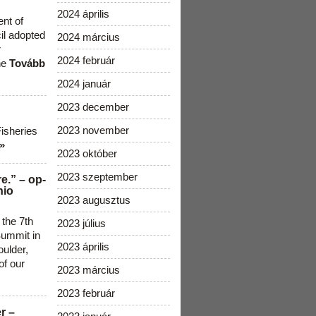
2024 április
ent of
cil adopted
2024 március
r
2024 február
he
Tovább
2024 január
2023 december
2023 november
Fisheries
»
2023 október
2023 szeptember
e.” – op-
nio
2023 augusztus
 the 7th
2023 július
ummit in
2023 április
ulder,
of our
2023 március
2023 február
r –