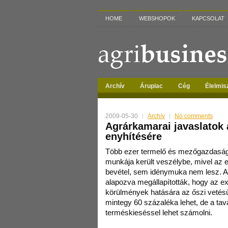
HOME
WEBSHOPOK
KAPCSOLAT
Archív
Árupiac
Cég
Élelmis
2009-05-30
Archív
No comments
Agrárkamarai javaslatok 
enyhítésére
Több ezer termelő és mezőgazdasági 
munkája került veszélybe, mivel az
bevétel, sem idénymuka nem lesz. 
alapozva megállapították, hogy az ex
körülmények hatására az őszi vetés
mintegy 60 százaléka lehet, de a tava
terméskieséssel lehet számolni.