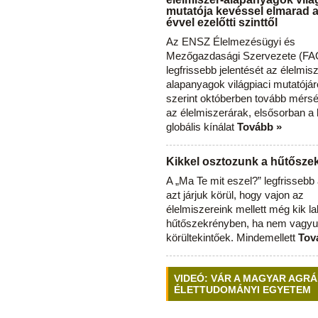
mutatója kevéssel elmarad 
évvel ezelőtti szinttől
Az ENSZ Élelmezésügyi és
Mezőgazdasági Szervezete (FAO
legfrissebb jelentését az élelmis
alapanyagok világpiaci mutatójár
szerint októberben tovább mérsé
az élelmiszerárak, elsősorban a
globális kínálat
Tovább »
Kikkel osztozunk a hűtősz
A „Ma Te mit eszel?” legfrisseb
azt járjuk körül, hogy vajon az
élelmiszereink mellett még kik l
hűtőszekrényben, ha nem vagyu
körültekintőek. Mindemellett
Tov
VIDEÓ: VÁR A MAGYAR AGRÁ
ÉLETTUDOMÁNYI EGYETEM