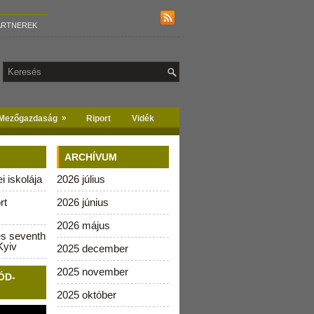
ARTNEREK
»
Mezőgazdaság
Riport
Vidék
ARCHÍVUM
 iskolája
2026 július
rt
2026 június
2026 május
es seventh
Kyiv
2025 december
2025 november
ÓD-
2025 október