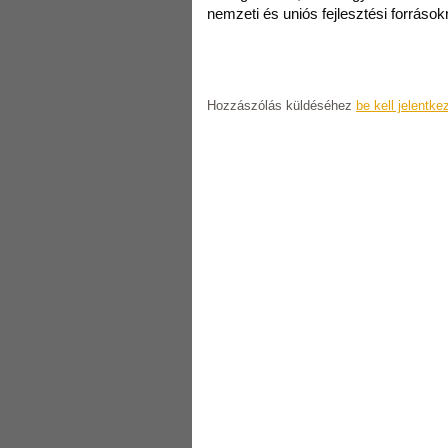
nemzeti és uniós fejlesztési források
Hozzászólás küldéséhez
be kell jelentke