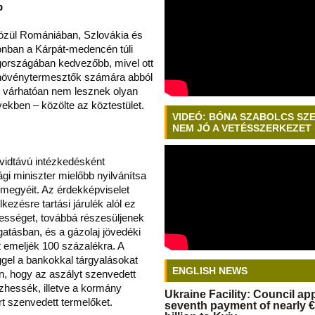
b
özül Romániában, Szlovákia és
onban a Kárpát-medencén túli
agországában kedvezőbb, mivel ott
i növénytermesztők számára abból
k várhatóan nem lesznek olyan
ekben – közölte az köztestület.
VIDEÓ: BÓNA SZABOLCS SZ
NEM JÓ A VETÉSSZERKEZET
vidtávú intézkedésként
 miniszter mielőbb nyilvánítsa
megyéit. Az érdekképviselet
kezésre tartási járulék alól ez
sséget, továbbá részesüljenek
atásban, és a gázolaj jövedéki
t emeljék 100 százalékra. A
gel a bankokkal tárgyalásokat
ENGLISH NEWS
, hogy az aszályt szenvedett
ezhessék, illetve a kormány
Ukraine Facility: Council a
t szenvedett termelőket.
seventh payment of nearly €