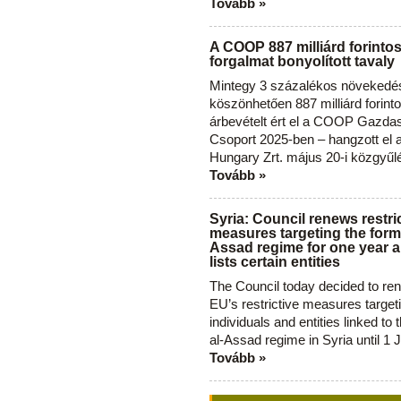
Tovább »
A COOP 887 milliárd forinto
forgalmat bonyolított tavaly
Mintegy 3 százalékos növekedé
köszönhetően 887 milliárd forint
árbevételt ért el a COOP Gazda
Csoport 2025-ben – hangzott el
Hungary Zrt. május 20-i közgyűl
Tovább »
Syria: Council renews restri
measures targeting the forme
Assad regime for one year a
lists certain entities
The Council today decided to re
EU’s restrictive measures target
individuals and entities linked to 
al-Assad regime in Syria until 1 
Tovább »