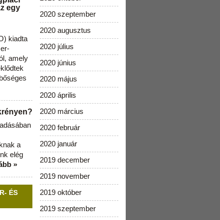
az egy
2020 szeptember
2020 augusztus
) kiadta
2020 július
zer-
ól, amely
2020 június
klődtek
 bőséges
2020 május
2020 április
2020 március
ekrényen?
b adásában
2020 február
2020 január
aknak a
nk elég
2019 december
ább »
2019 november
2019 október
R- ÉS
2019 szeptember