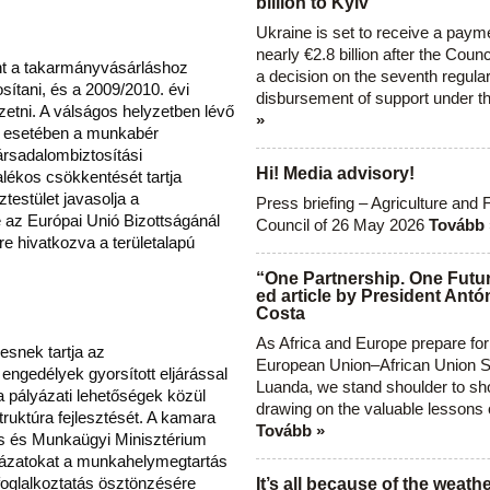
billion to Kyiv
Ukraine is set to receive a paym
nearly €2.8 billion after the Coun
nt a takarmányvásárláshoz
a decision on the seventh regula
sítani, és a 2009/2010. évi
disbursement of support under t
izetni. A válságos helyzetben lévő
»
ak esetében a munkabér
ársadalombiztosítási
Hi! Media advisory!
alékos csökkentését tartja
estület javasolja a
Press briefing – Agriculture and 
az Európai Unió Bizottságánál
Council of 26 May 2026
Tovább 
tre hivatkozva a területalapú
“One Partnership. One Futur
ed article by President Antó
Costa
As Africa and Europe prepare for
snek tartja az
European Union–African Union S
engedélyek gyorsított eljárással
Luanda, we stand shoulder to sho
a pályázati lehetőségek közül
drawing on the valuable lessons 
truktúra fejlesztését. A kamara
Tovább »
is és Munkaügyi Minisztérium
lyázatokat a munkahelymegtartás
foglalkoztatás ösztönzésére
It’s all because of the weathe