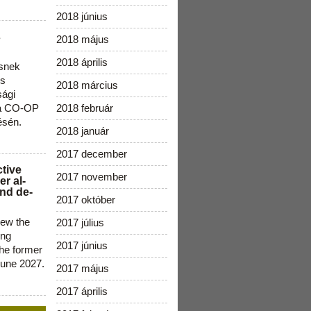
2018 június
s
2018 május
2018 április
snek
os
2018 március
sági
 a CO-OP
2018 február
ésén.
2018 január
2017 december
ctive
2017 november
r al-
nd de-
2017 október
new the
2017 július
ing
2017 június
the former
June 2027.
2017 május
2017 április