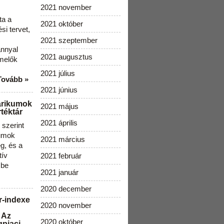
2021 november
ta a
2021 október
i tervet,
2021 szeptember
ánnyal
2021 augusztus
melők
2021 július
Tovább »
2021 június
arikumok
2021 május
téktár
2021 április
szerint
kumok
2021 március
g, és a
tív
2021 február
 be
2021 január
2020 december
r-indexe
2020 november
 Az
2020 október
gpiaci