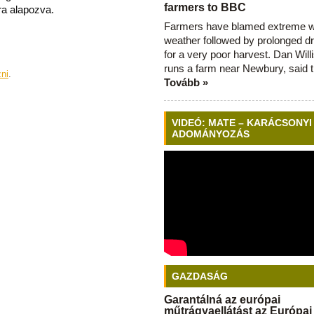
farmers to BBC
ra alapozva.
Farmers have blamed extreme 
weather followed by prolonged dr
for a very poor harvest. Dan Will
runs a farm near Newbury, said 
zni
.
Tovább »
VIDEÓ: MATE – KARÁCSONYI
ADOMÁNYOZÁS
GAZDASÁG
Garantálná az európai
műtrágyaellátást az Európai