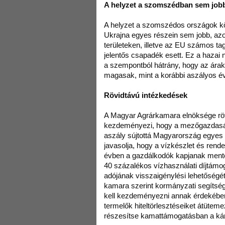
A helyzet a szomszédban sem job
A helyzet a szomszédos országok k
Ukrajna egyes részein sem jobb, az
területeken, illetve az EU számos t
jelentős csapadék esett. Ez a haza
a szempontból hátrány, hogy az ára
magasak, mint a korábbi aszályos év
Rövidtávú intézkedések
A Magyar Agrárkamara elnöksége rö
kezdeményezi, hogy a mezőgazdasági
aszály sújtottá Magyarország egyes 
javasolja, hogy a vízkészlet és rendel
évben a gazdálkodók kapjanak mente
40 százalékos vízhasználati díjtámog
adójának visszaigénylési lehetőségé
kamara szerint kormányzati segítség
kell kezdeményezni annak érdekében
termelők hiteltörlesztéseiket átütem
részesítse kamattámogatásban a kár