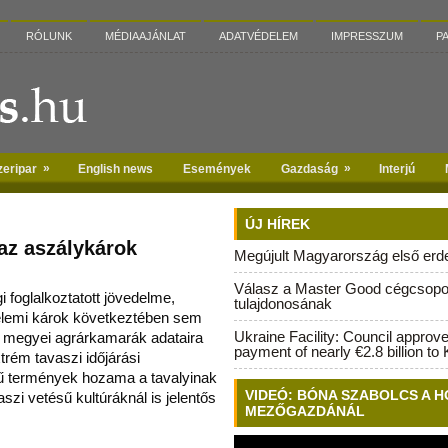
RÓLUNK
MÉDIAAJÁNLAT
ADATVÉDELEM
IMPRESSZUM
P
»
»
zeripar
English news
Események
Gazdaság
Interjú
ÚJ HÍREK
az aszálykárok
Megújult Magyarország első erdei
Válasz a Master Good cégcsopo
foglalkoztatott jövedelme,
tulajdonosának
 elemi károk következtében sem
Ukraine Facility: Council approv
A megyei agrárkamarák ad
ataira
payment of nearly €2.8 billion to 
trém tavaszi időjárási
ű termények hozama a tavalyinak
VIDEÓ: BÓNA SZABOLCS A H
szi vetésű kultúráknál is jelentős
MEZŐGAZDÁNÁL