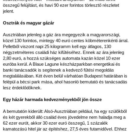
összegű felújítást, és havi 90 ezer forintos törlesztő részletet
jelent.
Osztrák és magyar gázár
Ausztriában jelenleg a gáz ára megegyezik a magyarországi,
közel 130 forintos, mintegy 40 euró centes köbméterenkénti árral.
Pelletből viszont napi 25 kilogramm kell egy átlagos, 130
négyzetméteres családi ház kifűtéséhez. Ennek az ára jelenleg
2,80 euró, a hozzá szükséges automata kazán közel 10 ezer
euróba kerül. A Blaue Lagune készházparkban energetikai és
banki tanácsadók is segítenek a kedvező fűtési megoldás
megtalálásában. Két éven belül várhatóan Budapest határában is
felépül a bécsi park mása, ahol hasonló bemutató és tanácsadás
lesz érdeklődőknek.
Egy házár harmada kedvezményekből jön össze
A bemutatón kiderült: Alsó-Ausztriában például, ha egy szülőkből
és két gyerekből álló család éves jövedelme nem haladja meg a
62 ezer eurót, akkor 30 ezer euró összegű, 1 százalék
kamatozású hitel jár az építéshez, 27,5 éves futamidővel. Ehhez