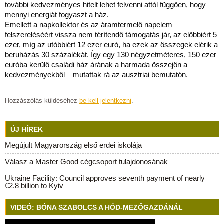
további kedvezményes hitelt lehet felvenni attól függően, hogy
mennyi energiát fogyaszt a ház.
Emellett a napkollektor és az áramtermelő napelem
felszereléséért vissza nem térítendő támogatás jár, az előbbiért 5
ezer, míg az utóbbiért 12 ezer euró, ha ezek az összegek elérik a
beruházás 30 százalékát. Így egy 130 négyzetméteres, 150 ezer
euróba kerülő családi ház árának a harmada összejön a
kedvezményekből – mutattak rá az ausztriai bemutatón.
Hozzászólás küldéséhez
be kell jelentkezni
.
ÚJ HÍREK
Megújult Magyarország első erdei iskolája
Válasz a Master Good cégcsoport tulajdonosának
Ukraine Facility: Council approves seventh payment of nearly
€2.8 billion to Kyiv
VIDEÓ: BÓNA SZABOLCS A HÓD-MEZŐGAZDÁNÁL