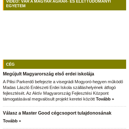
VIDEÓ: VÁR A MAGYAR AGRÁR- ÉS ÉLETTUDOMÁNYI
EGYETEM
CÉG
Megújult Magyarország első erdei iskolája
A Pilisi Parkerdő befejezte a visegrádi Mogyoró-hegyen működő
Madas László Erdészeti Erdei Iskola szálláshelyének átfogó
fejlesztését. Az Aktív Magyarország Fejlesztési Központ
támogatásával megvalósult projekt keretei között
Tovább »
Válasz a Master Good cégcsoport tulajdonosának
Tovább »