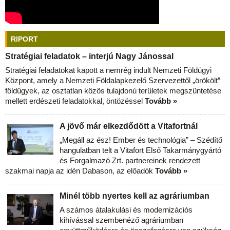
RIPORT
Stratégiai feladatok – interjú Nagy Jánossal
Stratégiai feladatokat kapott a nemrég indult Nemzeti Földügyi
Központ, amely a Nemzeti Földalapkezelő Szervezettől „örökölt”
földügyek, az osztatlan közös tulajdonú területek megszüntetése
mellett erdészeti feladatokkal, öntözéssel
Tovább »
A jövő már elkezdődött a Vitafortnál
„Megáll az ész! Ember és technológia” – Szédítő
hangulatban telt a Vitafort Első Takarmánygyártó
és Forgalmazó Zrt. partnereinek rendezett
szakmai napja az idén Dabason, az előadók
Tovább »
Minél több nyertes kell az agráriumban
A számos átalakulási és modernizációs
kihívással szembenéző agráriumban