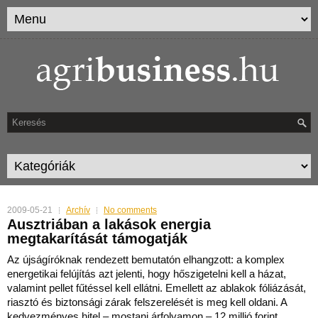
2009-05-21
Archív
No comments
Ausztriában a lakások energia
megtakarítását támogatják
Az újságíróknak rendezett bemutatón elhangzott: a komplex
energetikai felújítás azt jelenti, hogy hőszigetelni kell a házat,
valamint pellet fűtéssel kell ellátni. Emellett az ablakok fó
liázását,
riasztó és biztonsági zárak felszerelését is meg kell oldani. A
kedvezményes hitel – mostani árfolyamon – 12 millió forint