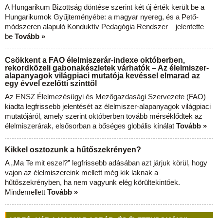
A Hungarikum Bizottság döntése szerint két új érték került be a
Hungarikumok Gyűjteményébe: a magyar nyereg, és a Pető-
módszeren alapuló Konduktív Pedagógia Rendszer – jelentette
be
Tovább »
Csökkent a FAO élelmiszerár-indexe októberben,
rekordközeli gabonakészletek várhatók – Az élelmiszer-
alapanyagok világpiaci mutatója kevéssel elmarad az
egy évvel ezelőtti szinttől
Az ENSZ Élelmezésügyi és Mezőgazdasági Szervezete (FAO)
kiadta legfrissebb jelentését az élelmiszer-alapanyagok világpiaci
mutatójáról, amely szerint októberben tovább mérséklődtek az
élelmiszerárak, elsősorban a bőséges globális kínálat
Tovább »
Kikkel osztozunk a hűtőszekrényen?
A „Ma Te mit eszel?” legfrissebb adásában azt járjuk körül, hogy
vajon az élelmiszereink mellett még kik laknak a
hűtőszekrényben, ha nem vagyunk elég körültekintőek.
Mindemellett
Tovább »