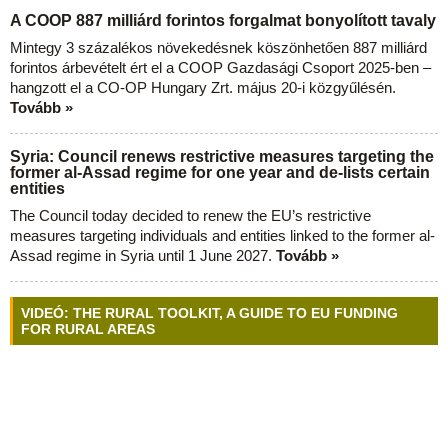
A COOP 887 milliárd forintos forgalmat bonyolított tavaly
Mintegy 3 százalékos növekedésnek köszönhetően 887 milliárd
forintos árbevételt ért el a COOP Gazdasági Csoport 2025-ben –
hangzott el a CO-OP Hungary Zrt. május 20-i közgyűlésén.
Tovább »
Syria: Council renews restrictive measures targeting the
former al-Assad regime for one year and de-lists certain
entities
The Council today decided to renew the EU’s restrictive
measures targeting individuals and entities linked to the former al-
Assad regime in Syria until 1 June 2027.
Tovább »
VIDEÓ: THE RURAL TOOLKIT, A GUIDE TO EU FUNDING
FOR RURAL AREAS