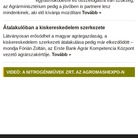
együttműködésre és összefogásra van szükség,
az Agrárminisztérium pedig a jövőben is partnere lesz
mindenkinek, aki elő kívánja mozdítani
Tovább »
Átalakulóban a kiskereskedelem szerkezete
Látványosan erősödhet a magyar agrárgazdaság, a
kiskereskedelem szerkezeti átalakulása pedig már elkezdődött –
mondja Fórián Zoltán, az Erste Bank Agrár Kompetencia Központ
vezető agrárszakértője.
Tovább »
VIDEÓ: A NITROGÉNMŰVEK ZRT. AZ AGROMASHEXPO-N