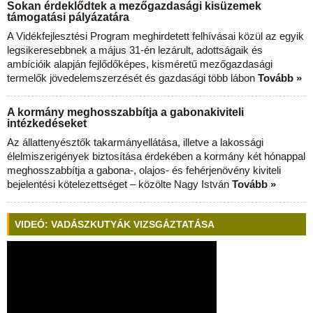
Sokan érdeklődtek a mezőgazdasági kisüzemek
támogatási pályázatára
A Vidékfejlesztési Program meghirdetett felhívásai közül az egyik
legsikeresebbnek a május 31-én lezárult, adottságaik és
ambícióik alapján fejlődőképes, kisméretű mezőgazdasági
termelők jövedelemszerzését és gazdasági több lábon
Tovább »
A kormány meghosszabbítja a gabonakiviteli
intézkedéseket
Az állattenyésztők takarmányellátása, illetve a lakossági
élelmiszerigények biztosítása érdekében a kormány két hónappal
meghosszabbítja a gabona-, olajos- és fehérjenövény kiviteli
bejelentési kötelezettséget – közölte Nagy István
Tovább »
VIDEÓ: VADÁSZKUTYÁK VIZSGÁZTATÁSA