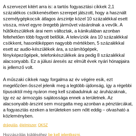
A szervezet kitért arra is: a tartós fogyasztási cikkek 2,1
százalékos csökkenésében szerepet játszott, hogy a használt
személygépkocsik átlagos árszintje közel 10 százalékkal esett
vissza, mivel egyre öregebb járművet vásárolnak a vevők. A
hűtőkészülékek árai nem változtak, a kánikulában azonban
feltehetően több fogyott belőlük. A televíziók ára 10 százalékkal
csökkent, hasonlóképpen nagyobb mértékben, 5 százalékkal
esett az audio-készülékek ára, a számítógépek,
fényképezőgépek, telefonkészülékek ára pedig 8 százalékkal
alacsonyabb. Ez a júliusi áresés az elmúlt évek nyári hónapjaira
is jellemző volt.
A műszaki cikkek nagy forgalma az év végére esik, ezt
megelőzően ősszel jelenik meg a legtöbb újdonság, így a régebbi
típusoktól még nyáron meg kell szabadulniuk az áruházaknak,
így ez az ármozgás sajátossága ennek a területnek. Az
alacsonyabb árszint sem mozgatta meg azonban a pénztárcákat,
a fogyasztás ezeken a területeken sem nőtt eddig – olvasható a
közleményben.
drágulás
,
élelmiszer
,
OKSZ
Hozzászólás küldéséhez
be kell jelentkezni
.