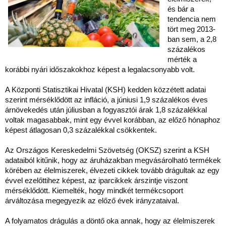
és bár a
tendencia nem
tört meg 2013-
ban sem, a 2,8
százalékos
mérték a
korábbi nyári időszakokhoz képest a legalacsonyabb volt.
A Központi Statisztikai Hivatal (KSH) kedden közzétett adatai
szerint mérséklődött az infláció, a júniusi 1,9 százalékos éves
árnövekedés után júliusban a fogyasztói árak 1,8 százalékkal
voltak magasabbak, mint egy évvel korábban, az előző hónaphoz
képest átlagosan 0,3 százalékkal csökkentek.
Az Országos Kereskedelmi Szövetség (OKSZ) szerint a KSH
adataiból kitűnik, hogy az áruházakban megvásárolható termékek
körében az élelmiszerek, élvezeti cikkek tovább drágultak az egy
évvel ezelőttihez képest, az iparcikkek árszintje viszont
mérséklődött. Kiemelték, hogy mindkét termékcsoport
árváltozása megegyezik az előző évek irányzataival.
A folyamatos drágulás a döntő oka annak, hogy az élelmiszerek