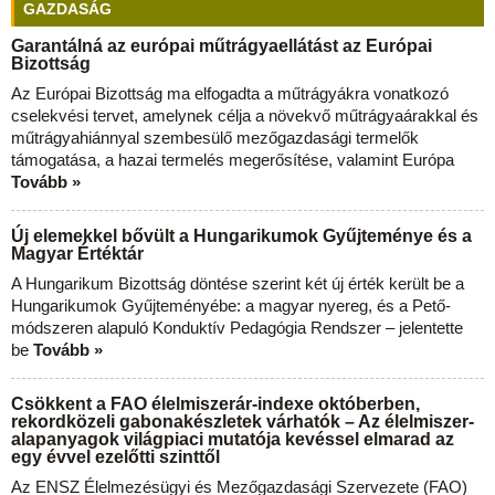
GAZDASÁG
Garantálná az európai műtrágyaellátást az Európai
Bizottság
Az Európai Bizottság ma elfogadta a műtrágyákra vonatkozó
cselekvési tervet, amelynek célja a növekvő műtrágyaárakkal és
műtrágyahiánnyal szembesülő mezőgazdasági termelők
támogatása, a hazai termelés megerősítése, valamint Európa
Tovább »
Új elemekkel bővült a Hungarikumok Gyűjteménye és a
Magyar Értéktár
A Hungarikum Bizottság döntése szerint két új érték került be a
Hungarikumok Gyűjteményébe: a magyar nyereg, és a Pető-
módszeren alapuló Konduktív Pedagógia Rendszer – jelentette
be
Tovább »
Csökkent a FAO élelmiszerár-indexe októberben,
rekordközeli gabonakészletek várhatók – Az élelmiszer-
alapanyagok világpiaci mutatója kevéssel elmarad az
egy évvel ezelőtti szinttől
Az ENSZ Élelmezésügyi és Mezőgazdasági Szervezete (FAO)