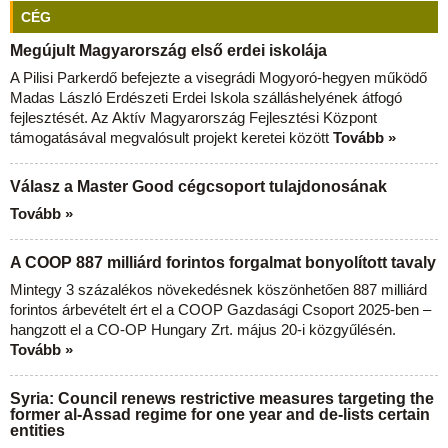
CÉG
Megújult Magyarország első erdei iskolája
A Pilisi Parkerdő befejezte a visegrádi Mogyoró-hegyen működő
Madas László Erdészeti Erdei Iskola szálláshelyének átfogó
fejlesztését. Az Aktív Magyarország Fejlesztési Központ
támogatásával megvalósult projekt keretei között
Tovább »
Válasz a Master Good cégcsoport tulajdonosának
Tovább »
A COOP 887 milliárd forintos forgalmat bonyolított tavaly
Mintegy 3 százalékos növekedésnek köszönhetően 887 milliárd
forintos árbevételt ért el a COOP Gazdasági Csoport 2025-ben –
hangzott el a CO-OP Hungary Zrt. május 20-i közgyűlésén.
Tovább »
Syria: Council renews restrictive measures targeting the
former al-Assad regime for one year and de-lists certain
entities