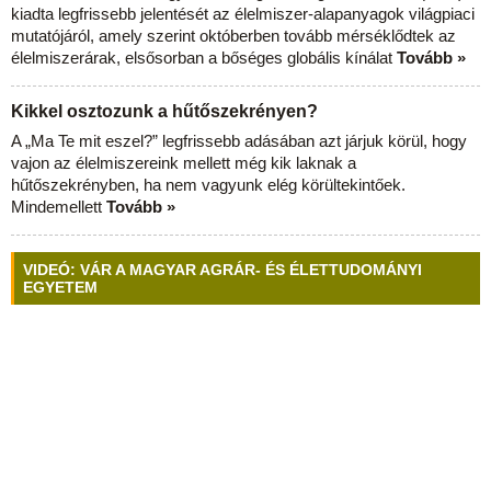
kiadta legfrissebb jelentését az élelmiszer-alapanyagok világpiaci
mutatójáról, amely szerint októberben tovább mérséklődtek az
élelmiszerárak, elsősorban a bőséges globális kínálat
Tovább »
Kikkel osztozunk a hűtőszekrényen?
A „Ma Te mit eszel?” legfrissebb adásában azt járjuk körül, hogy
vajon az élelmiszereink mellett még kik laknak a
hűtőszekrényben, ha nem vagyunk elég körültekintőek.
Mindemellett
Tovább »
VIDEÓ: VÁR A MAGYAR AGRÁR- ÉS ÉLETTUDOMÁNYI
EGYETEM