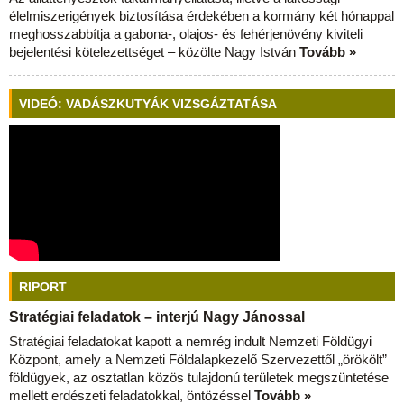
élelmiszerigények biztosítása érdekében a kormány két hónappal
meghosszabbítja a gabona-, olajos- és fehérjenövény kiviteli
bejelentési kötelezettséget – közölte Nagy István
Tovább »
VIDEÓ: VADÁSZKUTYÁK VIZSGÁZTATÁSA
RIPORT
Stratégiai feladatok – interjú Nagy Jánossal
Stratégiai feladatokat kapott a nemrég indult Nemzeti Földügyi
Központ, amely a Nemzeti Földalapkezelő Szervezettől „örökölt”
földügyek, az osztatlan közös tulajdonú területek megszüntetése
mellett erdészeti feladatokkal, öntözéssel
Tovább »