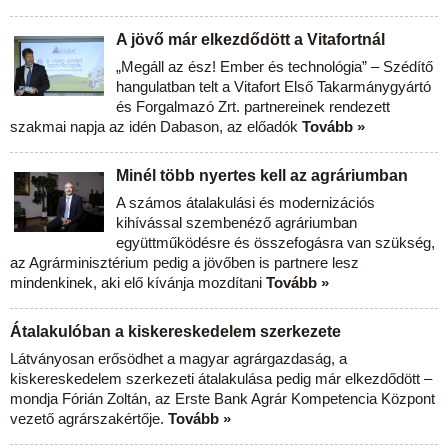
A jövő már elkezdődött a Vitafortnál
„Megáll az ész! Ember és technológia” – Szédítő
hangulatban telt a Vitafort Első Takarmánygyártó
és Forgalmazó Zrt. partnereinek rendezett
szakmai napja az idén Dabason, az előadók
Tovább »
Minél több nyertes kell az agráriumban
A számos átalakulási és modernizációs
kihívással szembenéző agráriumban
együttműködésre és összefogásra van szükség,
az Agrárminisztérium pedig a jövőben is partnere lesz
mindenkinek, aki elő kívánja mozdítani
Tovább »
Átalakulóban a kiskereskedelem szerkezete
Látványosan erősödhet a magyar agrárgazdaság, a
kiskereskedelem szerkezeti átalakulása pedig már elkezdődött –
mondja Fórián Zoltán, az Erste Bank Agrár Kompetencia Központ
vezető agrárszakértője.
Tovább »