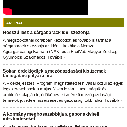
ÁRUPIAC
Hosszú lesz a sárgabarack idei szezonja
A megszokottnál korábban kezdődött és tovább is tarthat a
sárgabarack szezonja az idén – közölte a Nemzeti
Agrárgazdasági Kamara (NAK) és a FruitVeb Magyar Zöldség-
Gyümölcs Szakmaközi
Tovább »
Sokan érdeklődtek a mezőgazdasági kisüzemek
támogatási pályázatára
A Vidékfejlesztési Program meghirdetett felhívásai közül az egyik
legsikeresebbnek a május 31-én lezárult, adottságaik és
ambícióik alapján fejlődőképes, kisméretű mezőgazdasági
termelők jövedelemszerzését és gazdasági több lábon
Tovább »
A kormány meghosszabbítja a gabonakiviteli
intézkedéseket
Az állattenyésztők takarmányellátása, illetve a lakossági