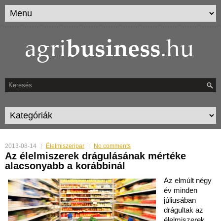
2013-08-14
Élelmiszeripar
No comments
Az élelmiszerek drágulásának mértéke
alacsonyabb a korábbinál
Az elmúlt négy
év minden
júliusában
drágultak az
élelmiszerek,