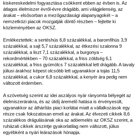
kiskereskedelmi fogyasztása csökkent ebben az évben is. Az
átlagos élelmiszer évről-évre drágább, ami világjelenség, az
árakat – elsősorban a mezőgazdasági alapanyagokét – a
nemzetközi piacok mozgatják döntő részben – fejtette ki
közleményében az OKSZ.
Emlékeztettek: a sertéshús 6,8 százalékkal, a baromfihús 3,9
százalékkal, a sajt 5,7 százalékkal, az étkezési szalonna 9
százalékkal, a liszt 7,1 százalékkal, a burgonya –
rekordmértékben – 70 százalékkal, a friss zöldség 6,1
százalékkal, a friss gyümölcs 7 százalékkal lett drágább. A tavaly
júliusi árakhoz képest olcsóbb lett ugyanakkor a tojás 11,5
százalékkal, a cukor 6,8 százalékkal, a kenyér ára pedig nem
változott érdemben.
A szövetség szerint az idei aszályos nyár rányomta bélyegét az
élelmiszerárakra, és az útdíj áremelő hatása is érvényesült,
ugyanakkor az áthárítás piaci korlátai miatt a vállalkozások egy
része csak fokozatosan emeli az árakat. Az élvezeti cikkek 8,6
százalékos drágulásának oka az adóemelés az OKSZ szerint, a
ruházati cikkek árszintje gyakorlatilag nem változott, július
egyébként a nyári leárazások hónapja.