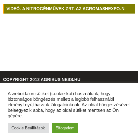
VIDEÓ: A NITROGÉNMŰVEK ZRT. AZ AGROMASHEXPO-N
COPYRIGHT 2012 AGRIBUSINESS.HU
A weboldalon sütiket (cookie-kat) használunk, hogy
© 2026
agribusiness.hu
biztonságos böngészés mellett a legjobb felhasználói
élményt nyújthassuk látogatóinknak. Az oldal böngészésével
beleegyezik abba, hogy az oldal sütiket mentsen az Ön
gépére.
Cookie Beállítások
Elfogadom