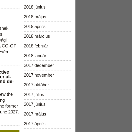
2018 június
s
2018 május
2018 április
snek
os
2018 március
sági
 a CO-OP
2018 február
ésén.
2018 január
2017 december
ctive
2017 november
r al-
nd de-
2017 október
new the
2017 július
ing
2017 június
the former
June 2027.
2017 május
2017 április