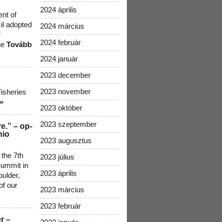
2024 április
ent of
cil adopted
2024 március
r
2024 február
he
Tovább
2024 január
2023 december
2023 november
Fisheries
»
2023 október
2023 szeptember
e.” – op-
nio
2023 augusztus
 the 7th
2023 július
ummit in
2023 április
ulder,
of our
2023 március
2023 február
r –