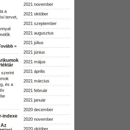
2021 november
ta a
2021 október
i tervet,
2021 szeptember
ánnyal
2021 augusztus
melők
2021 július
Tovább »
2021 június
arikumok
2021 május
téktár
2021 április
szerint
kumok
2021 március
g, és a
tív
2021 február
 be
2021 január
2020 december
r-indexe
2020 november
 Az
2020 október
gpiaci