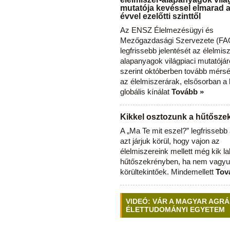
mutatója kevéssel elmarad 
évvel ezelőtti szinttől
Az ENSZ Élelmezésügyi és
Mezőgazdasági Szervezete (FAO
legfrissebb jelentését az élelmis
alapanyagok világpiaci mutatójár
szerint októberben tovább mérsé
az élelmiszerárak, elsősorban a
globális kínálat
Tovább »
Kikkel osztozunk a hűtősz
A „Ma Te mit eszel?” legfrisseb
azt járjuk körül, hogy vajon az
élelmiszereink mellett még kik l
hűtőszekrényben, ha nem vagyu
körültekintőek. Mindemellett
Tov
VIDEÓ: VÁR A MAGYAR AGRÁ
ÉLETTUDOMÁNYI EGYETEM