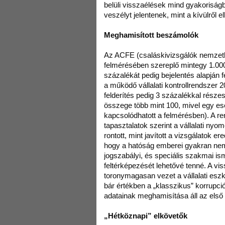
belüli visszaélések mind gyakoriság
veszélyt jelentenek, mint a kívülről e
Meghamisított beszámolók
Az ACFE (csaláskivizsgálók nemzetk
felmérésében szereplő mintegy 1.000 
százalékát pedig bejelentés alapján f
a működő vállalati kontrollrendszer 2
felderítés pedig 3 százalékkal részes
összege több mint 100, mivel egy ese
kapcsolódhatott a felmérésben). A 
tapasztalatok szerint a vállalati ny
rontott, mint javított a vizsgálatok
hogy a hatóság emberei gyakran ne
jogszabályi, és speciális szakmai is
feltérképezését lehetővé tenné. A vis
toronymagasan vezet a vállalati esz
bár értékben a „klasszikus” korrupc
adatainak meghamisítása áll az első
„Hétköznapi” elkövetők