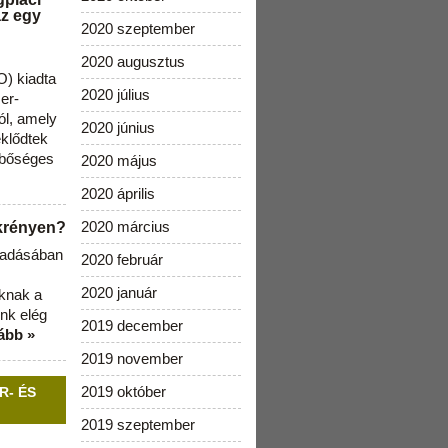
az egy
2020 szeptember
2020 augusztus
) kiadta
2020 július
zer-
ól, amely
2020 június
klődtek
 bőséges
2020 május
2020 április
2020 március
ekrényen?
b adásában
2020 február
2020 január
aknak a
nk elég
2019 december
ább »
2019 november
2019 október
R- ÉS
2019 szeptember