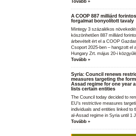
Tovább »
A COOP 887 milliárd forinto
forgalmat bonyolított tavaly
Mintegy 3 százalékos növekedé
köszönhetően 887 milliárd forint
árbevételt ért el a COOP Gazda
Csoport 2025-ben – hangzott el
Hungary Zrt. május 20-i közgyűl
Tovább »
Syria: Council renews restri
measures targeting the forme
Assad regime for one year a
lists certain entities
The Council today decided to re
EU’s restrictive measures target
individuals and entities linked to 
al-Assad regime in Syria until 1 
Tovább »