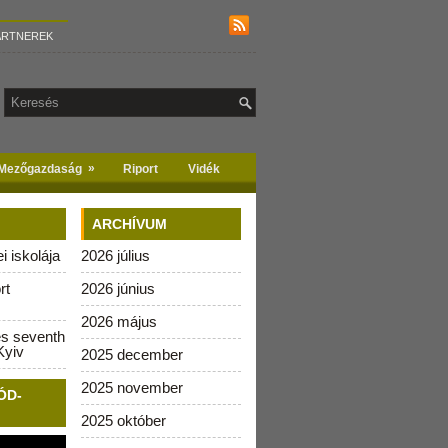
ARTNEREK
»
Mezőgazdaság
Riport
Vidék
ARCHÍVUM
 iskolája
2026 július
rt
2026 június
2026 május
es seventh
Kyiv
2025 december
2025 november
ÓD-
2025 október