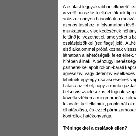
A csalást leggyakrabban elkövető cs
vezető beosztású elkövetőknek tipik
sokszor nagyon hasonlóak a motiváci
azonosításához, a folyamatban lévő 
munkatársak viselkedésének néhány
feltűnő jel vezethet el, amelyeket a 
csalásjelzőkkel (red flags) jelöl. A „
első alkalommal próbálkoznak vissz
láthatóan a lehetőségeik felett élnek
hírében állnak. A pénzügyi nehézségek
partnerekkel ápolt rokoni-baráti kap
agresszív, vagy defenzív viselkedés 
lehetnek egy-egy csalási esetnek va
hatása az lehet, hogy a romló gazda
belső visszaélések is el fognak sza
következtében a megmaradó alkalmaz
feladatot kell ellátniuk, problémát oko
elhatárolása, és ezzel párhuzamosan 
kontrollok hatékonysága.
Tréningekkel a csalások ellen?