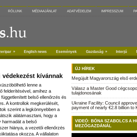
RÓLUNK
MÉDIAAJÁNLAT
ADATVÉDELEM
IMPRESSZUM
P
»
»
zeripar
English news
Események
Gazdaság
Interjú
ÚJ HÍREK
új védekezést kívánnak
Megújult Magyarország első erdei
kiküszöbölhető lenne a
Válasz a Master Good cégcsopo
ő felderítésével, amihez a
tulajdonosának
 függetle
nített belső ellenőrzés és
Ukraine Facility: Council approv
. A kontrollok megkerülését,
payment of nearly €2.8 billion to 
atok szerint a legkönnyebben a
látszik alátámasztani, hogy a
VIDEÓ: BÓNA SZABOLCS A H
gy harmadát a belső
MEZŐGAZDÁNÁL
szer hiánya, a vezetői ellenőrzés
iktatása okozza. A vállalaton