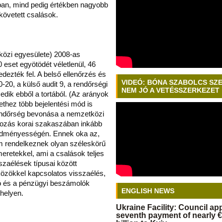
ban, mind pedig értékben nagyobb
lkövetett csalások.
özi egyesülete) 2008-as
eset egyötödét véletlenül, 46
edezték fel. A belső ellenőrzés és
VIDEÓ: BÓNA SZABOLCS SZ
0-20, a külső audit 9, a rendőrségi
NEM JÓ A VETÉSSZERKEZET
edik ebből a tortából. (Az arányok
thez több bejelentési mód is
rendőrség bevonása a nemzetközi
omozás korai szakaszában inkább
 eredményességén. Ennek oka az,
m rendelkeznek olyan széleskörű
meretekkel, ami a csalások teljes
szaélések típusai között
közökkel kapcsolatos visszaélés,
ió és a pénzügyi beszámolók
ENGLISH NEWS
 helyen.
Ukraine Facility: Council a
seventh payment of nearly €