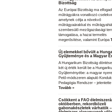
Bizottság
Az Európai Bizottság ma elfogad
műtrágyákra vonatkozó cselekvés
amelynek célja a növekvő
műtrágyaárakkal és műtrágyahi
szembesülő mezőgazdasági ter
támogatása, a hazai termelés
megerősítése, valamint Európa
Új elemekkel bővült a Hung
Gyűjteménye és a Magyar Ér
A Hungarikum Bizottság döntése 
két új érték került be a Hungari
Gyűjteményébe: a magyar nyere
Pető-módszeren alapuló Konduk
Pedagógia Rendszer – jelentette
Tovább »
Csökkent a FAO élelmiszerá
októberben, rekordközeli
gabonakészletek várhatók –
élelmiszer-alapanyagok vilá