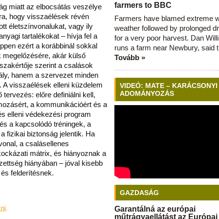
farmers to BBC
ság miatt az elbocsátás veszélye
ra, hogy visszaélések révén
Farmers have blamed extreme 
tt életszínvonalukat, vagy ily
weather followed by prolonged dr
yagi tartalékokat – hívja fel a
for a very poor harvest. Dan Will
 éppen ezért a korábbinál sokkal
runs a farm near Newbury, said 
ok megelőzésére, akár külső
Tovább »
 szakértője szerint a csalások
tály, hanem a szervezet minden
. A visszaélések elleni küzdelem
VIDEÓ: MATE – KARÁCSONYI
ADOMÁNYOZÁS
ervezés: előre definiálni kell,
yomozásért, a kommunikációért és a
lés elleni védekezési program
 és a kapcsolódó tréningek, a
fizikai biztonság jelentik. Ha
vonal, a csalásellenes
kockázati mátrix, és hiányoznak a
ezettség hiányában – jóval kisebb
s felderítésnek.
GAZDASÁG
zni
.
Garantálná az európai
műtrágyaellátást az Európai