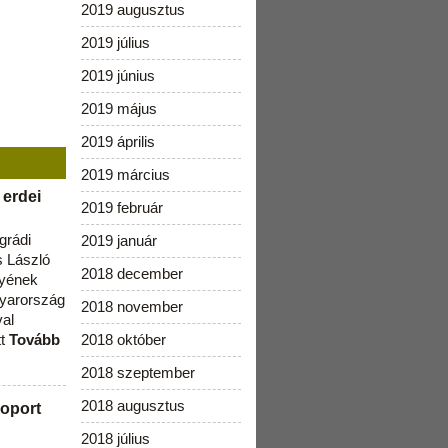
2019 augusztus
2019 július
2019 június
2019 május
2019 április
2019 március
 erdei
2019 február
grádi
2019 január
 László
2018 december
lyének
gyarország
2018 november
val
tt
Tovább
2018 október
2018 szeptember
2018 augusztus
oport
2018 július