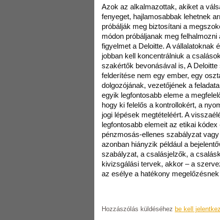
Azok az alkalmazottak, akiket a vál
fenyeget, hajlamosabbak lehetnek ar
próbálják meg biztosítani a megszoko
módon próbáljanak meg felhalmozni an
figyelmet a Deloitte. A vállalatoknak
jobban kell koncentrálniuk a csalás
szakértők bevonásával is, A Deloitte
felderítése nem egy ember, egy osz
dolgozójának, vezetőjének a feladata
egyik legfontosabb eleme a megfelelő t
hogy ki felelős a kontrollokért, a n
jogi lépések megtételéért. A visszaé
legfontosabb elemeit az etikai kódex
pénzmosás-ellenes szabályzat vagy a 
azonban hiányzik például a bejelentő
szabályzat, a csalásjelzők, a csalás
kivizsgálási tervek, akkor – a szerv
az esélye a hatékony megelőzésnek é
Hozzászólás küldéséhez
be kell jelentke