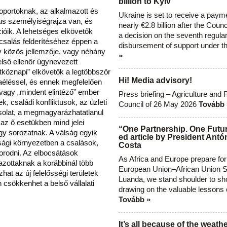
billion to Kyiv
oportoknak, az alkalmazott és
Ukraine is set to receive a paym
us személyiségrajza van, és
nearly €2.8 billion after the Coun
óik. A lehetséges elkövetők
a decision on the seventh regula
csalás felderítéséhez éppen a
disbursement of support under t
 közös jellemzője, vagy néhány
»
belső ellenőr úgynevezett
hétköznapi” elkövetők a legtöbbször
Hi! Media advisory!
aéléssel, és ennek megfelelően
, vagy „mindent elintéző” ember
Press briefing – Agriculture and 
, családi konfliktusok, az üzleti
Council of 26 May 2026
Tovább 
csolat, a megmagyarázhatatlanul
az ő esetükben mind jelei
“One Partnership. One Futur
gy sorozatnak. A válság egyik
ed article by President Antó
sági környezetben a csalások,
Costa
porodni. Az elbocsátások
As Africa and Europe prepare for
ottaknak a korábbinál több
European Union–African Union S
zhat az új felelősségi területek
Luanda, we stand shoulder to sho
csökkenhet a belső vállalati
drawing on the valuable lessons 
Tovább »
It’s all because of the weathe