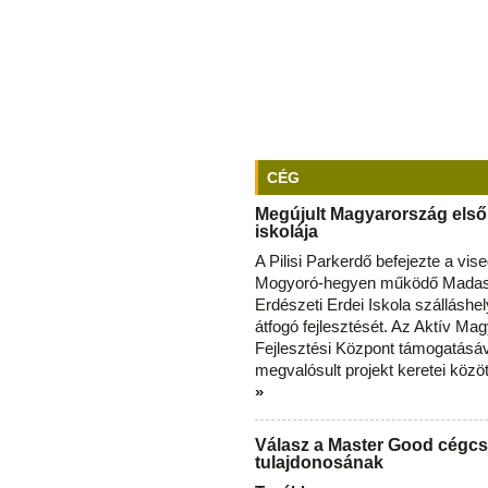
CÉG
Megújult Magyarország első
iskolája
A Pilisi Parkerdő befejezte a vise
Mogyoró-hegyen működő Madas
Erdészeti Erdei Iskola szálláshe
átfogó fejlesztését. Az Aktív Ma
Fejlesztési Központ támogatásá
megvalósult projekt keretei közö
»
Válasz a Master Good cégcs
tulajdonosának