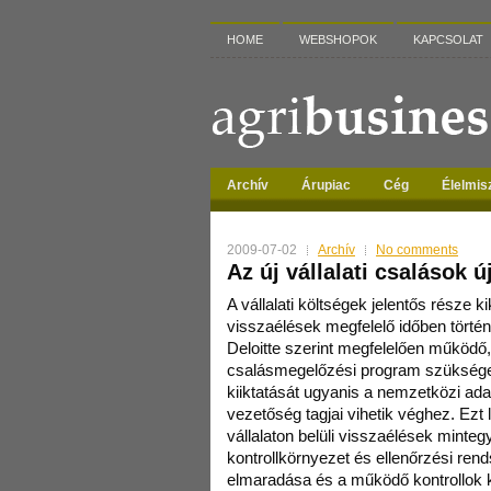
HOME
WEBSHOPOK
KAPCSOLAT
Archív
Árupiac
Cég
Élelmis
2009-07-02
Archív
No comments
Az új vállalati csalások 
A vállalati költségek jelentős része 
visszaélések megfelelő időben történ
Deloitte szerint megfelelően működő,
csalásmegelőzési program szükséges
kiiktatását ugyanis a nemzetközi ad
vezetőség tagjai vihetik véghez. Ezt 
vállalaton belüli visszaélések minte
kontrollkörnyezet és ellenőrzési rend
elmaradása és a működő kontrollok ki