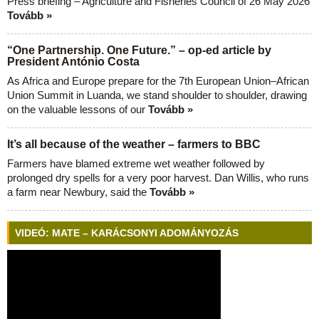
Press briefing – Agriculture and Fisheries Council of 26 May 2026
Tovább »
“One Partnership. One Future.” – op-ed article by
President António Costa
As Africa and Europe prepare for the 7th European Union–African
Union Summit in Luanda, we stand shoulder to shoulder, drawing
on the valuable lessons of our
Tovább »
It’s all because of the weather – farmers to BBC
Farmers have blamed extreme wet weather followed by
prolonged dry spells for a very poor harvest. Dan Willis, who runs
a farm near Newbury, said the
Tovább »
VIDEÓ: MATE – KARÁCSONYI ADOMÁNYOZÁS