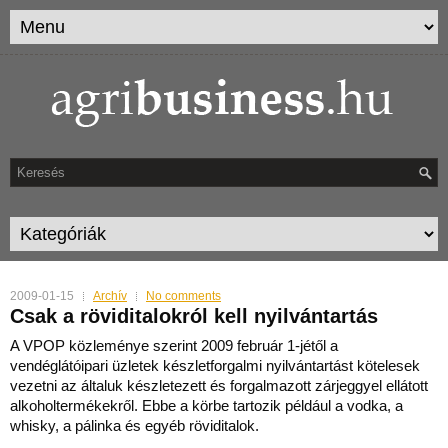
2009-01-15
Archív
No comments
Csak a röviditalokról kell nyilvántartás
A VPOP közleménye szerint 2009 február 1-jétől a
vendéglátóipari üzletek készletforgalmi nyilvántartást kötelesek
vezetni az általuk készletezett és forgalmazott zárjeggyel ellátott
alkoholtermékekről. Ebbe a körbe tartozik például a vodka, a
whisky, a pálinka és egyéb röviditalok.