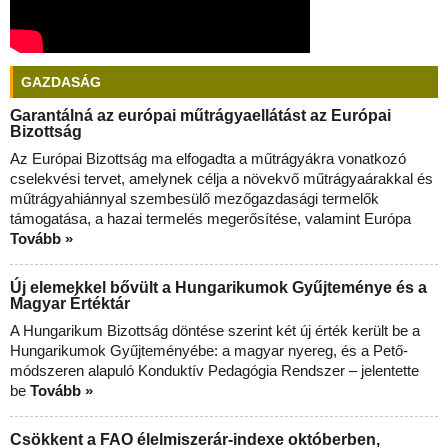
GAZDASÁG
Garantálná az európai műtrágyaellátást az Európai
Bizottság
Az Európai Bizottság ma elfogadta a műtrágyákra vonatkozó
cselekvési tervet, amelynek célja a növekvő műtrágyaárakkal és
műtrágyahiánnyal szembesülő mezőgazdasági termelők
támogatása, a hazai termelés megerősítése, valamint Európa
Tovább »
Új elemekkel bővült a Hungarikumok Gyűjteménye és a
Magyar Értéktár
A Hungarikum Bizottság döntése szerint két új érték került be a
Hungarikumok Gyűjteményébe: a magyar nyereg, és a Pető-
módszeren alapuló Konduktív Pedagógia Rendszer – jelentette
be
Tovább »
Csökkent a FAO élelmiszerár-indexe októberben,