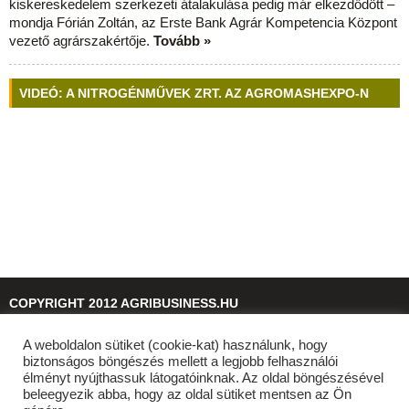
kiskereskedelem szerkezeti átalakulása pedig már elkezdődött –
mondja Fórián Zoltán, az Erste Bank Agrár Kompetencia Központ
vezető agrárszakértője.
Tovább »
VIDEÓ: A NITROGÉNMŰVEK ZRT. AZ AGROMASHEXPO-N
COPYRIGHT 2012 AGRIBUSINESS.HU
A weboldalon sütiket (cookie-kat) használunk, hogy
© 2026
agribusiness.hu
biztonságos böngészés mellett a legjobb felhasználói
élményt nyújthassuk látogatóinknak. Az oldal böngészésével
beleegyezik abba, hogy az oldal sütiket mentsen az Ön