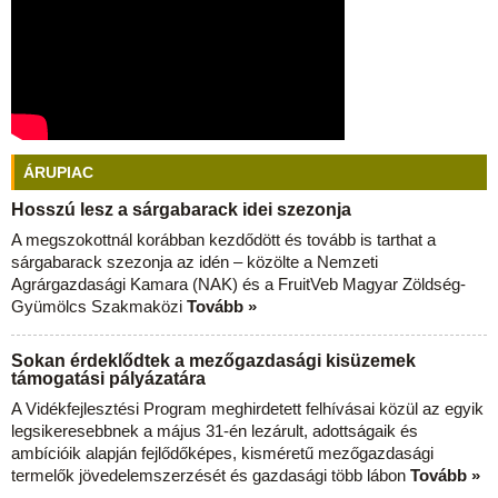
ÁRUPIAC
Hosszú lesz a sárgabarack idei szezonja
A megszokottnál korábban kezdődött és tovább is tarthat a
sárgabarack szezonja az idén – közölte a Nemzeti
Agrárgazdasági Kamara (NAK) és a FruitVeb Magyar Zöldség-
Gyümölcs Szakmaközi
Tovább »
Sokan érdeklődtek a mezőgazdasági kisüzemek
támogatási pályázatára
A Vidékfejlesztési Program meghirdetett felhívásai közül az egyik
legsikeresebbnek a május 31-én lezárult, adottságaik és
ambícióik alapján fejlődőképes, kisméretű mezőgazdasági
termelők jövedelemszerzését és gazdasági több lábon
Tovább »