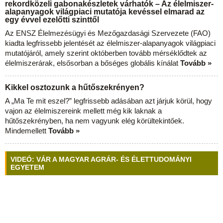
rekordközeli gabonakészletek várhatók – Az élelmiszer-
alapanyagok világpiaci mutatója kevéssel elmarad az
egy évvel ezelőtti szinttől
Az ENSZ Élelmezésügyi és Mezőgazdasági Szervezete (FAO)
kiadta legfrissebb jelentését az élelmiszer-alapanyagok világpiaci
mutatójáról, amely szerint októberben tovább mérséklődtek az
élelmiszerárak, elsősorban a bőséges globális kínálat
Tovább »
Kikkel osztozunk a hűtőszekrényen?
A „Ma Te mit eszel?” legfrissebb adásában azt járjuk körül, hogy
vajon az élelmiszereink mellett még kik laknak a
hűtőszekrényben, ha nem vagyunk elég körültekintőek.
Mindemellett
Tovább »
VIDEÓ: VÁR A MAGYAR AGRÁR- ÉS ÉLETTUDOMÁNYI
EGYETEM