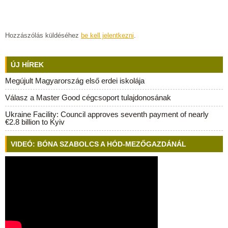
Hozzászólás küldéséhez
be kell jelentkezni
.
ÚJ HÍREK
Megújult Magyarország első erdei iskolája
Válasz a Master Good cégcsoport tulajdonosának
Ukraine Facility: Council approves seventh payment of nearly
€2.8 billion to Kyiv
VIDEÓ: BÓNA SZABOLCS A HÓD-MEZŐGAZDÁNÁL