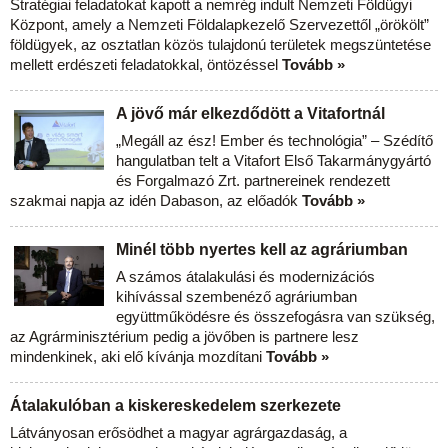
Stratégiai feladatokat kapott a nemrég indult Nemzeti Földügyi
Központ, amely a Nemzeti Földalapkezelő Szervezettől „örökölt”
földügyek, az osztatlan közös tulajdonú területek megszüntetése
mellett erdészeti feladatokkal, öntözéssel
Tovább »
A jövő már elkezdődött a Vitafortnál
„Megáll az ész! Ember és technológia” – Szédítő
hangulatban telt a Vitafort Első Takarmánygyártó
és Forgalmazó Zrt. partnereinek rendezett
szakmai napja az idén Dabason, az előadók
Tovább »
Minél több nyertes kell az agráriumban
A számos átalakulási és modernizációs
kihívással szembenéző agráriumban
együttműködésre és összefogásra van szükség,
az Agrárminisztérium pedig a jövőben is partnere lesz
mindenkinek, aki elő kívánja mozdítani
Tovább »
Átalakulóban a kiskereskedelem szerkezete
Látványosan erősödhet a magyar agrárgazdaság, a