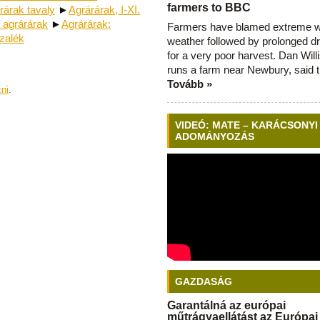
farmers to BBC
rárak tavaly
►
Agrárárak, I-XI.
 agrárárak
►
Agrárárak:
Farmers have blamed extreme 
zalék
weather followed by prolonged dr
for a very poor harvest. Dan Will
runs a farm near Newbury, said 
Tovább »
zni
.
VIDEÓ: MATE – KARÁCSONYI
ADOMÁNYOZÁS
GAZDASÁG
Garantálná az európai
műtrágyaellátást az Európai