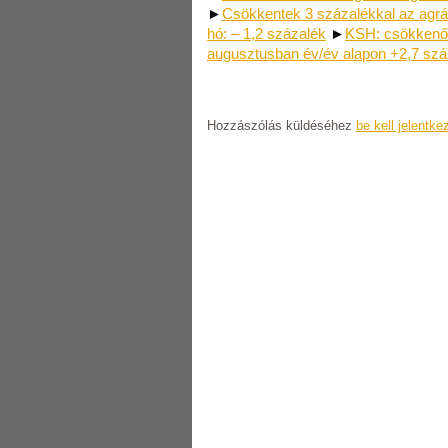
►
Csökkentek 3 százalékkal az agrá
hó: – 1,2 százalék
►
KSH: csökkenő
augusztusban év/év alapon +2,7 szá
Hozzászólás küldéséhez
be kell jelentke