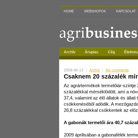
HOME
WEBSHOPOK
KAPCSOLAT
Archív
Árupiac
Cég
Élelmis
2009-06-13
Archív
No comments
Csaknem 20 százalék mín
Az agrártermékek termelőiár-szintje 
százalékkal mérséklődött, ami a nö
37,4, valamint az élő állatok és állati
csökkenéséből adódik. A mezőgazda
26,8 százalékkal csökkentek az elő
A gabonák termelői ára 40,7 száza
2009 áprilisában a gabonafélék termel