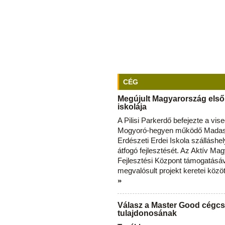
CÉG
Megújult Magyarország első
iskolája
A Pilisi Parkerdő befejezte a vise
Mogyoró-hegyen működő Madas
Erdészeti Erdei Iskola szálláshe
átfogó fejlesztését. Az Aktív Ma
Fejlesztési Központ támogatásá
megvalósult projekt keretei közö
»
Válasz a Master Good cégcs
tulajdonosának