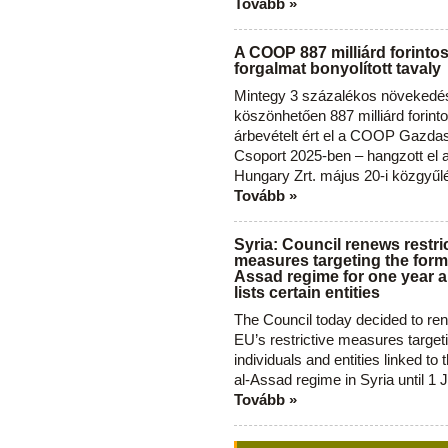
Tovább »
A COOP 887 milliárd forinto
forgalmat bonyolított tavaly
Mintegy 3 százalékos növekedé
köszönhetően 887 milliárd forint
árbevételt ért el a COOP Gazda
Csoport 2025-ben – hangzott el
Hungary Zrt. május 20-i közgyűl
Tovább »
Syria: Council renews restri
measures targeting the forme
Assad regime for one year a
lists certain entities
The Council today decided to re
EU’s restrictive measures target
individuals and entities linked to 
al-Assad regime in Syria until 1 
Tovább »