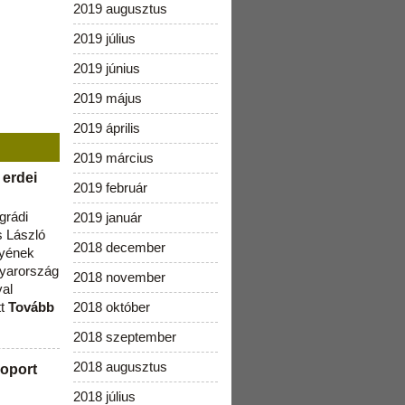
2019 augusztus
2019 július
2019 június
2019 május
2019 április
2019 március
 erdei
2019 február
grádi
2019 január
 László
2018 december
lyének
gyarország
2018 november
val
tt
Tovább
2018 október
2018 szeptember
2018 augusztus
oport
2018 július