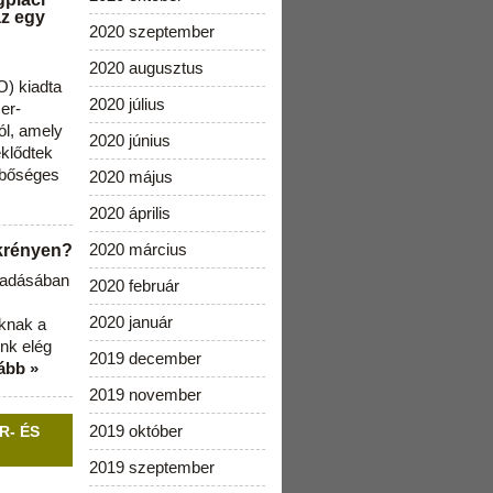
az egy
2020 szeptember
2020 augusztus
) kiadta
2020 július
zer-
ól, amely
2020 június
klődtek
 bőséges
2020 május
2020 április
2020 március
ekrényen?
b adásában
2020 február
2020 január
aknak a
nk elég
2019 december
ább »
2019 november
2019 október
R- ÉS
2019 szeptember