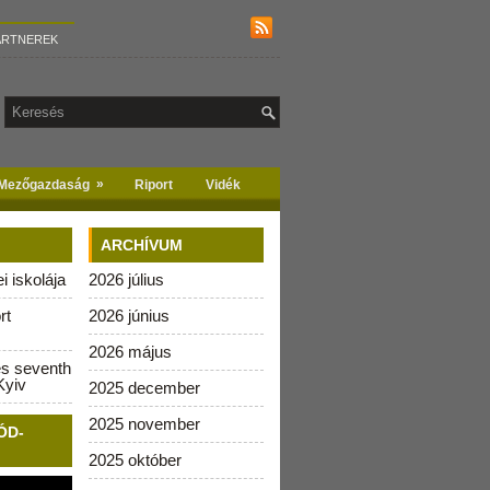
ARTNEREK
»
Mezőgazdaság
Riport
Vidék
ARCHÍVUM
 iskolája
2026 július
rt
2026 június
2026 május
es seventh
Kyiv
2025 december
2025 november
ÓD-
2025 október