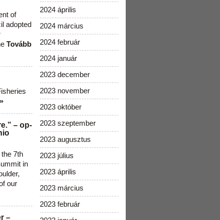
2024 április
ent of
cil adopted
2024 március
r
2024 február
he
Tovább
2024 január
2023 december
2023 november
Fisheries
»
2023 október
2023 szeptember
e.” – op-
nio
2023 augusztus
 the 7th
2023 július
ummit in
2023 április
ulder,
of our
2023 március
2023 február
r –