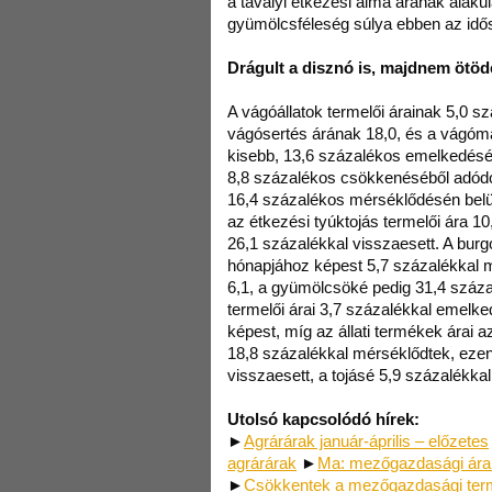
a tavalyi étkezési alma árának alaku
gyümölcsféleség súlya ebben az idő
Drágult a disznó is, majdnem ötöd
A vágóállatok termelői árainak 5,0 
vágósertés árának 18,0, és a vágóm
kisebb, 13,6 százalékos emelkedéséb
8,8 százalékos csökkenéséből adódot
16,4 százalékos mérséklődésén belül
az étkezési tyúktojás termelői ára 10
26,1 százalékkal visszaesett. A bur
hónapjához képest 5,7 százalékkal m
6,1, a gyümölcsöké pedig 31,4 száza
termelői árai 3,7 százalékkal emel
képest, míg az állati termékek árai a
18,8 százalékkal mérséklődtek, ezen 
visszaesett, a tojásé 5,9 százalékkal 
Utolsó kapcsolódó hírek:
►
Agrárárak január-április – előzetes
agrárárak
►
Ma: mezőgazdasági árak
►
Csökkentek a mezőgazdasági term