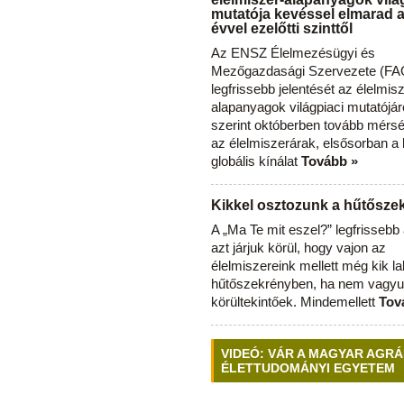
mutatója kevéssel elmarad 
évvel ezelőtti szinttől
Az ENSZ Élelmezésügyi és
Mezőgazdasági Szervezete (FAO
legfrissebb jelentését az élelmis
alapanyagok világpiaci mutatójár
szerint októberben tovább mérsé
az élelmiszerárak, elsősorban a
globális kínálat
Tovább »
Kikkel osztozunk a hűtősz
A „Ma Te mit eszel?” legfrisseb
azt járjuk körül, hogy vajon az
élelmiszereink mellett még kik l
hűtőszekrényben, ha nem vagyu
körültekintőek. Mindemellett
Tov
VIDEÓ: VÁR A MAGYAR AGRÁ
ÉLETTUDOMÁNYI EGYETEM