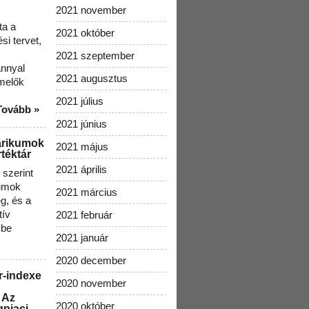
2021 november
ta a
2021 október
i tervet,
2021 szeptember
ánnyal
2021 augusztus
melők
2021 július
Tovább »
2021 június
arikumok
2021 május
téktár
2021 április
szerint
kumok
2021 március
g, és a
tív
2021 február
 be
2021 január
2020 december
r-indexe
2020 november
 Az
2020 október
gpiaci