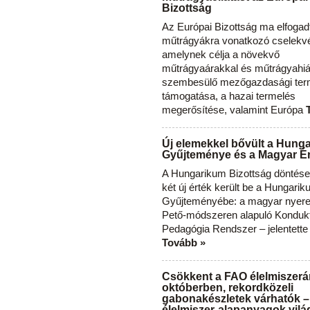
Bizottság
Az Európai Bizottság ma elfogad
műtrágyákra vonatkozó cselekvés
amelynek célja a növekvő
műtrágyaárakkal és műtrágyahi
szembesülő mezőgazdasági ter
támogatása, a hazai termelés
megerősítése, valamint Európa
Új elemekkel bővült a Hung
Gyűjteménye és a Magyar Ér
A Hungarikum Bizottság döntése 
két új érték került be a Hungari
Gyűjteményébe: a magyar nyere
Pető-módszeren alapuló Konduk
Pedagógia Rendszer – jelentette
Tovább »
Csökkent a FAO élelmiszerá
októberben, rekordközeli
gabonakészletek várhatók –
élelmiszer-alapanyagok vilá