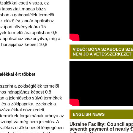
zalékkal esett vissza, ez
 tapasztalt magas bázis
isban a gabonafélék termelői
 előző év január-áprilisihoz
z ipari növények ára 15
yek termelői ára áprilisban 0,5
 áprilisához viszonyítva, míg a
k hónapjához képest 10,8
VIDEÓ: BÓNA SZABOLCS SZ
NEM JÓ A VETÉSSZERKEZET
lékkal ért többet
 szerint a zöldségfélék termelői
onos hónapjához képest 0,8
an a jelentősebb súlyú termékek
 és a zöldpaprika, ezeknek a
 százalékkal növekedett,
ENGLISH NEWS
termékek forgalmának aránya az
szonyítva még nem jelentős. A
Ukraine Facility: Council a
ázalékos csökkenését lényegében
seventh payment of nearly €