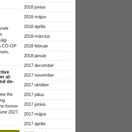
2018 június
s
2018 május
2018 április
snek
os
2018 március
sági
 a CO-OP
2018 február
ésén.
2018 január
2017 december
ctive
2017 november
r al-
nd de-
2017 október
new the
2017 július
ing
2017 június
the former
June 2027.
2017 május
2017 április