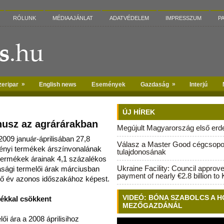
RÓLUNK
MÉDIAAJÁNLAT
ADATVÉDELEM
IMPRESSZUM
P
»
»
zeripar
English news
Események
Gazdaság
Interjú
ÚJ HÍREK
usz az agrárárakban
Megújult Magyarország első erdei
2009 január-áprilisában 27,8
Válasz a Master Good cégcsopo
vényi termékek árszínvonalának
tulajdonosának
 termé
kek árainak 4,1 százalékos
Ukraine Facility: Council approv
sági termelői árak márciusban
payment of nearly €2.8 billion to 
ző év azonos időszakához képest.
VIDEÓ: BÓNA SZABOLCS A H
lékkal csökkent
MEZŐGAZDÁNÁL
ői ára a 2008 áprilisihoz