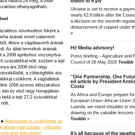
lása határozza meg, a többi
billion to Kyiv
szakban elhanyagolható.
Ukraine is set to receive a paym
nearly €2.8 billion after the Coun
ével
a decision on the seventh regula
disbursement of support under t
százalékos növekedése főként a
»
arha árának ennél valamivel
ől, illetve a vágóbaromfi árának
Hi! Media advisory!
t. Az állati termékek árainak
 a 2008 áprilisihoz viszonyítva
Press briefing – Agriculture and 
,6 százalékkal nőtt, közben a tejé
Council of 26 May 2026
Tovább 
gonya ára 2008 első négy
érséklődött, a zöldségfélék ára
“One Partnership. One Futur
lékkal csökkent. A vágóállatok
ed article by President Antó
kedtek 2008 azonos időszakához
Costa
z idei év első négy hónapjában
As Africa and Europe prepare for
belül a tejé 27,2 százalékkal
European Union–African Union S
nőtt.
Luanda, we stand shoulder to sho
drawing on the valuable lessons 
Tovább »
►
Márciusban is csökkentek az
 január-márciusban – előzetes
elői árak februárban
It’s all because of the weathe