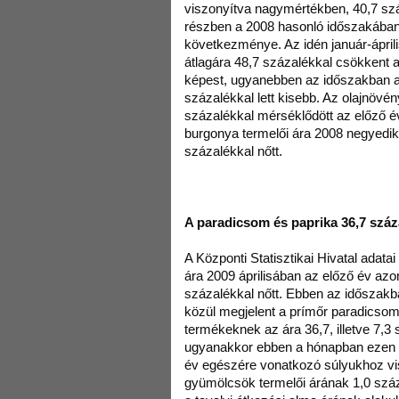
viszonyítva nagymértékben, 40,7 szá
részben a 2008 hasonló időszakában
következménye. Az idén január-ápril
átlagára 48,7 százalékkal csökkent az
képest, ugyanebben az időszakban a
százalékkal lett kisebb. Az olajnövén
százalékkal mérséklődött az előző év
burgonya termelői ára 2008 negyedi
százalékkal nőtt.
A paradicsom és paprika 36,7 száza
A Központi Statisztikai Hivatal adatai
ára 2009 áprilisában az előző év az
százalékkal nőtt. Ebben az időszakb
közül megjelent a prímőr paradicsom
termékeknek az ára 36,7, illetve 7,3
ugyanakkor ebben a hónapban ezen 
év egészére vonatkozó súlyukhoz vi
gyümölcsök termelői árának 1,0 sz