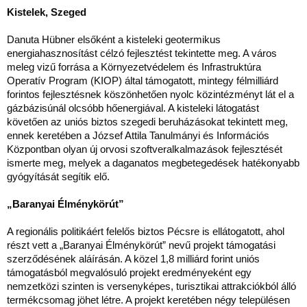
Kistelek, Szeged
Danuta Hübner elsőként a kisteleki geotermikus
energiahasznosítást célzó fejlesztést tekintette meg. A város
meleg vizű forrása a Környezetvédelem és Infrastruktúra
Operatív Program (KIOP) által támogatott, mintegy félmilliárd
forintos fejlesztésnek köszönhetően nyolc közintézményt lát el a
gázbázisúnál olcsóbb hőenergiával. A kisteleki látogatást
követően az uniós biztos szegedi beruházásokat tekintett meg,
ennek keretében a József Attila Tanulmányi és Információs
Központban olyan új orvosi szoftveralkalmazások fejlesztését
ismerte meg, melyek a daganatos megbetegedések hatékonyabb
gyógyítását segítik elő.
„Baranyai Élménykörút”
A regionális politikáért felelős biztos Pécsre is ellátogatott, ahol
részt vett a „Baranyai Élménykörút” nevű projekt támogatási
szerződésének aláírásán. A közel 1,8 milliárd forint uniós
támogatásból megvalósuló projekt eredményeként egy
nemzetközi szinten is versenyképes, turisztikai attrakciókból álló
termékcsomag jöhet létre. A projekt keretében négy településen