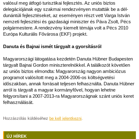
valósul meg átfogó turisztikai fejlesztés. Az uniós biztos
delegációjának egy szakmai rendezvényen mutatták be a dél-
dunántúli fejlesztéseket, az eseményen részt vett Varga István
nemzeti fejlesztési és gazdasági miniszter és Páva Zsolt, Pécs
polgármestere. A rendezvény kiemelt témája volt a Pécs 2010
Európa Kulturális Fővárosa (EKF) projekt.
Danuta és Bajnai ismét tárgyalt a gyorsításról
Magyarországi látogatása kezdetén Danuta Hübner Budapesten
tárgyalt Bajnai Gordon miniszterelnökkel. A találkozót követően
az uniós biztos elmondta: Magyarország nagyon ambiciózus
programot valósított meg a 2004-2006-os költségvetési
időszakban, annak forrásait teljesen felhasználta. Danuta Hübner
arról is tárgyalt a magyar kormányfővel, hogyan lehetne
felgyorsítani a 2007-2013-ra Magyarországnak szánt uniós keret
felhasználását.
Hozzászólás küldéséhez
be kell jelentkezni
.
ÚJ HÍREK