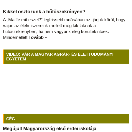
Kikkel osztozunk a hűtőszekrényen?
A „Ma Te mit eszel?” legfrissebb adásában azt járjuk körül, hogy
vajon az élelmiszereink mellett még kik laknak a
hűtőszekrényben, ha nem vagyunk elég körültekintőek.
Mindemellett
Tovább »
VIDEÓ: VÁR A MAGYAR AGRÁR- ÉS ÉLETTUDOMÁNYI
EGYETEM
CÉG
Megújult Magyarország első erdei iskolája