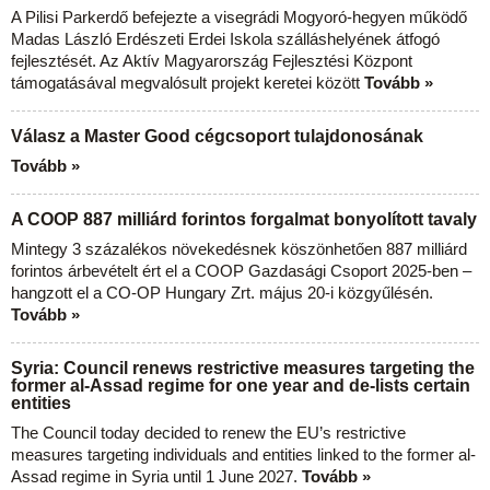
A Pilisi Parkerdő befejezte a visegrádi Mogyoró-hegyen működő
Madas László Erdészeti Erdei Iskola szálláshelyének átfogó
fejlesztését. Az Aktív Magyarország Fejlesztési Központ
támogatásával megvalósult projekt keretei között
Tovább »
Válasz a Master Good cégcsoport tulajdonosának
Tovább »
A COOP 887 milliárd forintos forgalmat bonyolított tavaly
Mintegy 3 százalékos növekedésnek köszönhetően 887 milliárd
forintos árbevételt ért el a COOP Gazdasági Csoport 2025-ben –
hangzott el a CO-OP Hungary Zrt. május 20-i közgyűlésén.
Tovább »
Syria: Council renews restrictive measures targeting the
former al-Assad regime for one year and de-lists certain
entities
The Council today decided to renew the EU’s restrictive
measures targeting individuals and entities linked to the former al-
Assad regime in Syria until 1 June 2027.
Tovább »