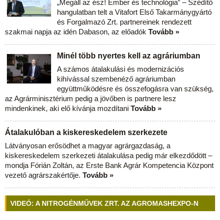
„Megáll az ész! Ember és technológia” – Szédítő
hangulatban telt a Vitafort Első Takarmánygyártó
és Forgalmazó Zrt. partnereinek rendezett
szakmai napja az idén Dabason, az előadók
Tovább »
Minél több nyertes kell az agráriumban
A számos átalakulási és modernizációs
kihívással szembenéző agráriumban
együttműködésre és összefogásra van szükség,
az Agrárminisztérium pedig a jövőben is partnere lesz
mindenkinek, aki elő kívánja mozdítani
Tovább »
Átalakulóban a kiskereskedelem szerkezete
Látványosan erősödhet a magyar agrárgazdaság, a
kiskereskedelem szerkezeti átalakulása pedig már elkezdődött –
mondja Fórián Zoltán, az Erste Bank Agrár Kompetencia Központ
vezető agrárszakértője.
Tovább »
VIDEÓ: A NITROGÉNMŰVEK ZRT. AZ AGROMASHEXPO-N