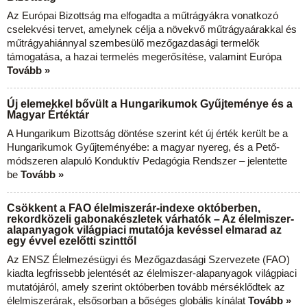
Az Európai Bizottság ma elfogadta a műtrágyákra vonatkozó
cselekvési tervet, amelynek célja a növekvő műtrágyaárakkal és
műtrágyahiánnyal szembesülő mezőgazdasági termelők
támogatása, a hazai termelés megerősítése, valamint Európa
Tovább »
Új elemekkel bővült a Hungarikumok Gyűjteménye és a
Magyar Értéktár
A Hungarikum Bizottság döntése szerint két új érték került be a
Hungarikumok Gyűjteményébe: a magyar nyereg, és a Pető-
módszeren alapuló Konduktív Pedagógia Rendszer – jelentette
be
Tovább »
Csökkent a FAO élelmiszerár-indexe októberben,
rekordközeli gabonakészletek várhatók – Az élelmiszer-
alapanyagok világpiaci mutatója kevéssel elmarad az
egy évvel ezelőtti szinttől
Az ENSZ Élelmezésügyi és Mezőgazdasági Szervezete (FAO)
kiadta legfrissebb jelentését az élelmiszer-alapanyagok világpiaci
mutatójáról, amely szerint októberben tovább mérséklődtek az
élelmiszerárak, elsősorban a bőséges globális kínálat
Tovább »