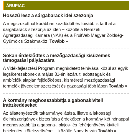
ÁRUPIAC
Hosszú lesz a sárgabarack idei szezonja
A megszokottnál korábban kezdődött és tovább is tarthat a
sárgabarack szezonja az idén – közölte a Nemzeti
Agrárgazdasági Kamara (NAK) és a FruitVeb Magyar Zöldség-
Gyümölcs Szakmaközi
Tovább »
Sokan érdeklődtek a mezőgazdasági kisüzemek
támogatási pályázatára
A Vidékfejlesztési Program meghirdetett felhívásai közül az egyik
legsikeresebbnek a május 31-én lezárult, adottságaik és
ambícióik alapján fejlődőképes, kisméretű mezőgazdasági
termelők jövedelemszerzését és gazdasági több lábon
Tovább »
A kormány meghosszabbítja a gabonakiviteli
intézkedéseket
Az állattenyésztők takarmányellátása, illetve a lakossági
élelmiszerigények biztosítása érdekében a kormány két hónappal
meghosszabbítja a gabona-, olajos- és fehérjenövény kiviteli
bejelentési kötelezettséget – közölte Nagy István
Tovább »