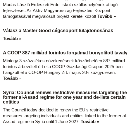
Madas László Erdészeti Erdei Iskola szálláshelyének átfogó
fejlesztését. Az Aktív Magyarország Fejlesztési Központ
támogatásával megvalósult projekt keretei között
Tovább »
Válasz a Master Good cégcsoport tulajdonosának
Tovább »
A COOP 887 milliárd forintos forgalmat bonyolított tavaly
Mintegy 3 százalékos növekedésnek köszönhetően 887 milliárd
forintos árbevételt ért el a COOP Gazdasági Csoport 2025-ben –
hangzott el a CO-OP Hungary Zrt. május 20-i közgyűlésén.
Tovább »
Syria: Council renews restrictive measures targeting the
former al-Assad regime for one year and de-lists certain
entities
The Council today decided to renew the EU’s restrictive
measures targeting individuals and entities linked to the former al-
Assad regime in Syria until 1 June 2027.
Tovább »