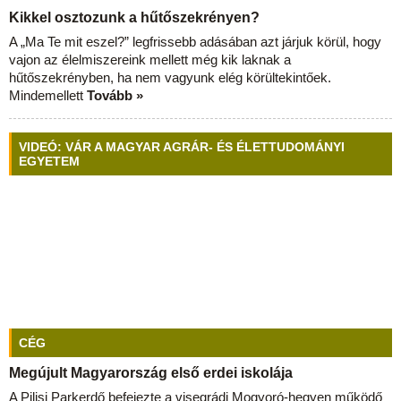
Kikkel osztozunk a hűtőszekrényen?
A „Ma Te mit eszel?” legfrissebb adásában azt járjuk körül, hogy
vajon az élelmiszereink mellett még kik laknak a
hűtőszekrényben, ha nem vagyunk elég körültekintőek.
Mindemellett
Tovább »
VIDEÓ: VÁR A MAGYAR AGRÁR- ÉS ÉLETTUDOMÁNYI
EGYETEM
CÉG
Megújult Magyarország első erdei iskolája
A Pilisi Parkerdő befejezte a visegrádi Mogyoró-hegyen működő