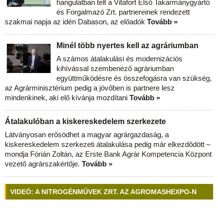
hangulatban telt a Vitafort Első Takarmánygyártó
és Forgalmazó Zrt. partnereinek rendezett
szakmai napja az idén Dabason, az előadók
Tovább »
Minél több nyertes kell az agráriumban
A számos átalakulási és modernizációs
kihívással szembenéző agráriumban
együttműködésre és összefogásra van szükség,
az Agrárminisztérium pedig a jövőben is partnere lesz
mindenkinek, aki elő kívánja mozdítani
Tovább »
Átalakulóban a kiskereskedelem szerkezete
Látványosan erősödhet a magyar agrárgazdaság, a
kiskereskedelem szerkezeti átalakulása pedig már elkezdődött –
mondja Fórián Zoltán, az Erste Bank Agrár Kompetencia Központ
vezető agrárszakértője.
Tovább »
VIDEÓ: A NITROGÉNMŰVEK ZRT. AZ AGROMASHEXPO-N