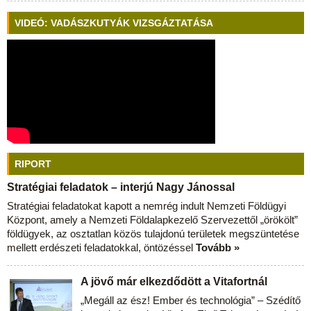
VIDEÓ: VADÁSZKUTYÁK VIZSGÁZTATÁSA
RIPORT
Stratégiai feladatok – interjú Nagy Jánossal
Stratégiai feladatokat kapott a nemrég indult Nemzeti Földügyi
Központ, amely a Nemzeti Földalapkezelő Szervezettől „örökölt”
földügyek, az osztatlan közös tulajdonú területek megszüntetése
mellett erdészeti feladatokkal, öntözéssel
Tovább »
A jövő már elkezdődött a Vitafortnál
„Megáll az ész! Ember és technológia” – Szédítő