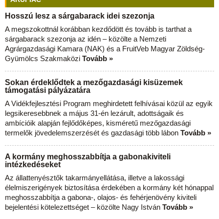
Hosszú lesz a sárgabarack idei szezonja
A megszokottnál korábban kezdődött és tovább is tarthat a
sárgabarack szezonja az idén – közölte a Nemzeti
Agrárgazdasági Kamara (NAK) és a FruitVeb Magyar Zöldség-
Gyümölcs Szakmaközi
Tovább »
Sokan érdeklődtek a mezőgazdasági kisüzemek
támogatási pályázatára
A Vidékfejlesztési Program meghirdetett felhívásai közül az egyik
legsikeresebbnek a május 31-én lezárult, adottságaik és
ambícióik alapján fejlődőképes, kisméretű mezőgazdasági
termelők jövedelemszerzését és gazdasági több lábon
Tovább »
A kormány meghosszabbítja a gabonakiviteli
intézkedéseket
Az állattenyésztők takarmányellátása, illetve a lakossági
élelmiszerigények biztosítása érdekében a kormány két hónappal
meghosszabbítja a gabona-, olajos- és fehérjenövény kiviteli
bejelentési kötelezettséget – közölte Nagy István
Tovább »