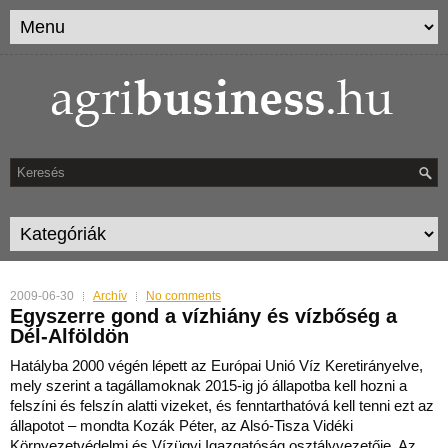
2009-06-30
Archív
No comments
Egyszerre gond a vízhiány és vízbőség a
Dél-Alföldön
Hatályba 2000 végén lépett az Európai Unió Víz Keretirányelve,
mely szerint a tagállamoknak 2015-ig jó állapotba kell hozni a
felszíni és felszín alatti vizeket, és fenntarthatóvá kel
l tenni ezt az
állapotot – mondta Kozák Péter, az Alsó-Tisza Vidéki
Környezetvédelmi és Vízügyi Igazgatóság osztályvezetője. Az