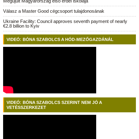
Megújult Magyarország első erdei iskolája
Válasz a Master Good cégcsoport tulajdonosának
Ukraine Facility: Council approves seventh payment of nearly
€2.8 billion to Kyiv
VIDEÓ: BÓNA SZABOLCS A HÓD-MEZŐGAZDÁNÁL
VIDEÓ: BÓNA SZABOLCS SZERINT NEM JÓ A
VETÉSSZERKEZET