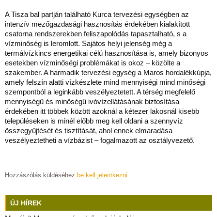
A Tisza bal partján található Kurca tervezési egységben az
intenzív mezőgazdasági hasznosítás érdekében kialakított
csatorna rendszerekben feliszapolódás tapasztalható, s a
vízminőség is leromlott. Sajátos helyi jelenség még a
termálvízkincs energetikai célú hasznosítása is, amely bizonyos
esetekben vízminőségi problémákat is okoz – közölte a
szakember. A harmadik tervezési egység a Maros hordalékkúpja,
amely felszín alatti vízkészlete mind mennyiségi mind minőségi
szempontból a leginkább veszélyeztetett. A térség megfelelő
mennyiségű és minőségű ivóvízellátásának biztosítása
érdekében itt többek között azoknál a kétezer lakosnál kisebb
településeken is minél előbb meg kell oldani a szennyvíz
összegyűjtését és tisztítását, ahol ennek elmaradása
veszélyeztetheti a vízbázist – fogalmazott az osztályvezető.
Hozzászólás küldéséhez
be kell jelentkezni
.
ÚJ HÍREK