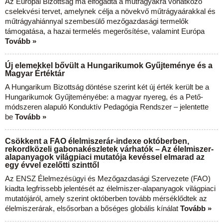
Az Európai Bizottság ma elfogadta a műtrágyákra vonatkozó
cselekvési tervet, amelynek célja a növekvő műtrágyaárakkal és
műtrágyahiánnyal szembesülő mezőgazdasági termelők
támogatása, a hazai termelés megerősítése, valamint Európa
Tovább »
Új elemekkel bővült a Hungarikumok Gyűjteménye és a
Magyar Értéktár
A Hungarikum Bizottság döntése szerint két új érték került be a
Hungarikumok Gyűjteményébe: a magyar nyereg, és a Pető-
módszeren alapuló Konduktív Pedagógia Rendszer – jelentette
be
Tovább »
Csökkent a FAO élelmiszerár-indexe októberben,
rekordközeli gabonakészletek várhatók – Az élelmiszer-
alapanyagok világpiaci mutatója kevéssel elmarad az
egy évvel ezelőtti szinttől
Az ENSZ Élelmezésügyi és Mezőgazdasági Szervezete (FAO)
kiadta legfrissebb jelentését az élelmiszer-alapanyagok világpiaci
mutatójáról, amely szerint októberben tovább mérséklődtek az
élelmiszerárak, elsősorban a bőséges globális kínálat
Tovább »