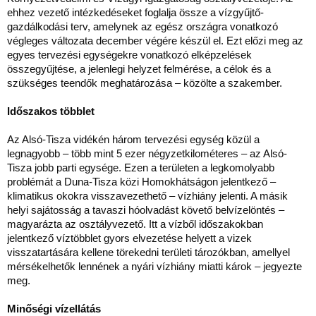
ehhez vezető intézkedéseket foglalja össze a vízgyűjtő-
gazdálkodási terv, amelynek az egész országra vonatkozó
végleges változata december végére készül el. Ezt előzi meg az
egyes tervezési egységekre vonatkozó elképzelések
összegyűjtése, a jelenlegi helyzet felmérése, a célok és a
szükséges teendők meghatározása – közölte a szakember.
Időszakos többlet
Az Alsó-Tisza vidékén három tervezési egység közül a
legnagyobb – több mint 5 ezer négyzetkilométeres – az Alsó-
Tisza jobb parti egysége. Ezen a területen a legkomolyabb
problémát a Duna-Tisza közi Homokhátságon jelentkező –
klimatikus okokra visszavezethető – vízhiány jelenti. A másik
helyi sajátosság a tavaszi hóolvadást követő belvízelöntés –
magyarázta az osztályvezető. Itt a vízből időszakokban
jelentkező víztöbblet gyors elvezetése helyett a vizek
visszatartására kellene törekedni területi tározókban, amellyel
mérsékelhetők lennének a nyári vízhiány miatti károk – jegyezte
meg.
Minőségi vízellátás