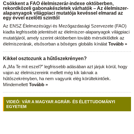
Csökkent a FAO élelmiszerár-indexe októberben,
rekordközeli gabonakészletek várhatók – Az élelmiszer-
alapanyagok világpiaci mutatója kevéssel elmarad az
egy évvel ezelőtti szinttől
Az ENSZ Élelmezésügyi és Mezőgazdasági Szervezete (FAO)
kiadta legfrissebb jelentését az élelmiszer-alapanyagok világpiaci
mutatójáról, amely szerint októberben tovább mérséklődtek az
élelmiszerárak, elsősorban a bőséges globális kínálat
Tovább »
Kikkel osztozunk a hűtőszekrényen?
A „Ma Te mit eszel?” legfrissebb adásában azt járjuk körül, hogy
vajon az élelmiszereink mellett még kik laknak a
hűtőszekrényben, ha nem vagyunk elég körültekintőek.
Mindemellett
Tovább »
VIDEÓ: VÁR A MAGYAR AGRÁR- ÉS ÉLETTUDOMÁNYI
EGYETEM