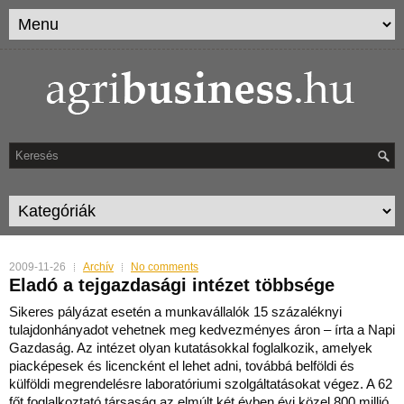
2009-11-26
Archív
No comments
Eladó a tejgazdasági intézet többsége
Sikeres pályázat esetén a munkavállalók 15 százaléknyi
tulajdonhányadot vehetnek meg kedvezményes áron – írta a Napi
Gazdaság. Az intézet olyan kutatásokkal foglalkozik, amelyek
pia
cképesek és licencként el lehet adni, továbbá belföldi és
külföldi megrendelésre laboratóriumi szolgáltatásokat végez. A 62
főt foglalkoztató társaság az elmúlt két évben évi közel 800 millió