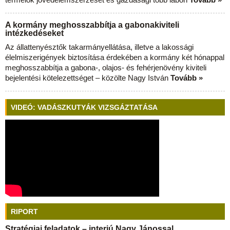
A kormány meghosszabbítja a gabonakiviteli
intézkedéseket
Az állattenyésztők takarmányellátása, illetve a lakossági
élelmiszerigények biztosítása érdekében a kormány két hónappal
meghosszabbítja a gabona-, olajos- és fehérjenövény kiviteli
bejelentési kötelezettséget – közölte Nagy István
Tovább »
VIDEÓ: VADÁSZKUTYÁK VIZSGÁZTATÁSA
RIPORT
Stratégiai feladatok – interjú Nagy Jánossal