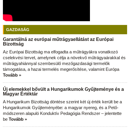
GAZDASÁG
Garantálná az európai műtrágyaellátást az Európai
Bizottság
Az Európai Bizottság ma elfogadta a műtrágyákra vonatkozó
cselekvési tervet, amelynek célja a növekvő műtrágyaárakkal és
műtrágyahiánnyal szembesülő mezőgazdasági termelők
támogatása, a hazai termelés megerősítése, valamint Európa
Tovább »
Új elemekkel bővült a Hungarikumok Gyűjteménye és a
Magyar Értéktár
A Hungarikum Bizottság döntése szerint két új érték került be a
Hungarikumok Gyűjteményébe: a magyar nyereg, és a Pető-
módszeren alapuló Konduktív Pedagógia Rendszer – jelentette
be
Tovább »