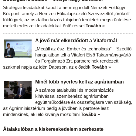
Stratégiai feladatokat kapott a nemrég indult Nemzeti Földügyi
Központ, amely a Nemzeti Földalapkezelő Szervezettől „örökölt”
földügyek, az osztatlan közös tulajdonú területek megszüntetése
mellett erdészeti feladatokkal, öntözéssel
Tovább »
A jövő már elkezdődött a Vitafortnál
„Megáll az ész! Ember és technológia” – Szédítő
hangulatban telt a Vitafort Első Takarmánygyártó
és Forgalmazó Zrt. partnereinek rendezett
szakmai napja az idén Dabason, az előadók
Tovább »
Minél több nyertes kell az agráriumban
A számos átalakulási és modernizációs
kihívással szembenéző agráriumban
együttműködésre és összefogásra van szükség,
az Agrárminisztérium pedig a jövőben is partnere lesz
mindenkinek, aki elő kívánja mozdítani
Tovább »
Átalakulóban a kiskereskedelem szerkezete