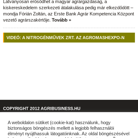
Látványosan erősödhet a magyar agrárgazdaság, a
kiskereskedelem szerkezeti átalakulása pedig már elkezdődött –
mondja Fórián Zoltán, az Erste Bank Agrár Kompetencia Központ
vezető agrárszakértője.
Tovább »
VIDEÓ: A NITROGÉNMŰVEK ZRT. AZ AGROMASHEXPO-N
COPYRIGHT 2012 AGRIBUSINESS.HU
A weboldalon sütiket (cookie-kat) használunk, hogy
© 2026
agribusiness.hu
biztonságos böngészés mellett a legjobb felhasználói
élményt nyújthassuk látogatóinknak. Az oldal böngészésével