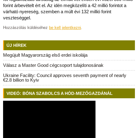
forint árbevételt ért el. Az idén megközelíti a 42 millió forintot a
várható nyereség, szemben a múlt évi 132 millió forint
veszteséggel.
Hozzászólás küldéséhez
be kell jelentkezni
.
ÚJ HÍREK
Megújult Magyarország első erdei iskolája
Válasz a Master Good cégcsoport tulajdonosának
Ukraine Facility: Council approves seventh payment of nearly
€2.8 billion to Kyiv
VIDEÓ: BÓNA SZABOLCS A HÓD-MEZŐGAZDÁNÁL