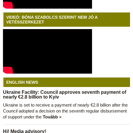
VIDEÓ: BÓNA SZABOLCS SZERINT NEM JÓ A
VETÉSSZERKEZET
ENGLISH NEWS
Ukraine Facility: Council approves seventh payment of
nearly €2.8 billion to Kyiv
Ukraine is set to receive a payment of nearly €2.8 billion after the
Council adopted a decision on the seventh regular disbursement
of support under the
Tovább »
Hi! Media advisory!