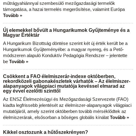
műtrágyahiánnyal szembesülő mezőgazdasági termelők
támogatása, a hazai termelés megerősítése, valamint Európa
Tovább »
Új elemekkel bővült a Hungarikumok Gyűjteménye és a
Magyar Értéktár
A Hungarikum Bizottság döntése szerint két új érték került be a
Hungarikumok Gyűjteményébe: a magyar nyereg, és a Pető-
módszeren alapuló Konduktív Pedagógia Rendszer – jelentette
be
Tovább »
Csökkent a FAO élelmiszerár-indexe októberben,
rekordközeli gabonakészletek várhatók – Az élelmiszer-
alapanyagok világpiaci mutatója kevéssel elmarad az
egy évvel ezelőtti szinttől
Az ENSZ Élelmezésügyi és Mezőgazdasági Szervezete (FAO)
kiadta legfrissebb jelentését az élelmiszer-alapanyagok világpiaci
mutatójáról, amely szerint októberben tovább mérséklődtek az
élelmiszerárak, elsősorban a bőséges globális kínálat
Tovább »
Kikkel osztozunk a hűtőszekrényen?