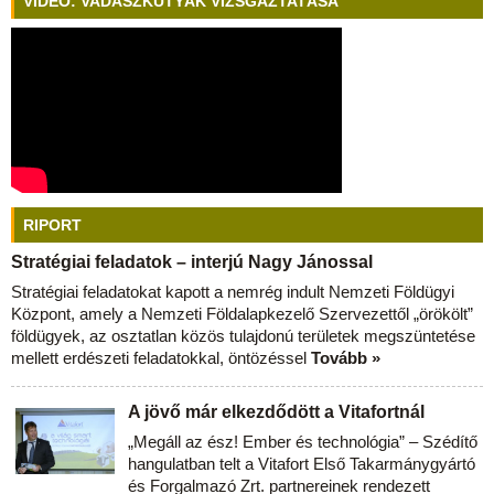
VIDEÓ: VADÁSZKUTYÁK VIZSGÁZTATÁSA
RIPORT
Stratégiai feladatok – interjú Nagy Jánossal
Stratégiai feladatokat kapott a nemrég indult Nemzeti Földügyi
Központ, amely a Nemzeti Földalapkezelő Szervezettől „örökölt”
földügyek, az osztatlan közös tulajdonú területek megszüntetése
mellett erdészeti feladatokkal, öntözéssel
Tovább »
A jövő már elkezdődött a Vitafortnál
„Megáll az ész! Ember és technológia” – Szédítő
hangulatban telt a Vitafort Első Takarmánygyártó
és Forgalmazó Zrt. partnereinek rendezett