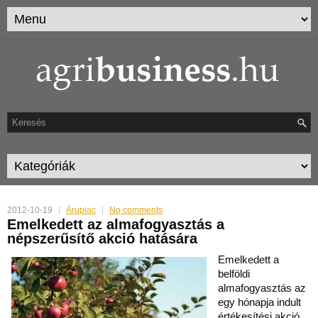
2012-10-19
Árupiac
No comments
Emelkedett az almafogyasztás a
népszerűsítő akció hatására
Emelkedett a
belföldi
almafogyasztás az
egy hónapja indult
értékesítési akció