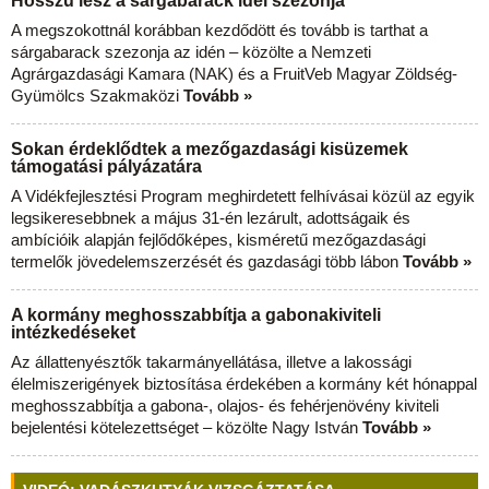
Hosszú lesz a sárgabarack idei szezonja
A megszokottnál korábban kezdődött és tovább is tarthat a
sárgabarack szezonja az idén – közölte a Nemzeti
Agrárgazdasági Kamara (NAK) és a FruitVeb Magyar Zöldség-
Gyümölcs Szakmaközi
Tovább »
Sokan érdeklődtek a mezőgazdasági kisüzemek
támogatási pályázatára
A Vidékfejlesztési Program meghirdetett felhívásai közül az egyik
legsikeresebbnek a május 31-én lezárult, adottságaik és
ambícióik alapján fejlődőképes, kisméretű mezőgazdasági
termelők jövedelemszerzését és gazdasági több lábon
Tovább »
A kormány meghosszabbítja a gabonakiviteli
intézkedéseket
Az állattenyésztők takarmányellátása, illetve a lakossági
élelmiszerigények biztosítása érdekében a kormány két hónappal
meghosszabbítja a gabona-, olajos- és fehérjenövény kiviteli
bejelentési kötelezettséget – közölte Nagy István
Tovább »