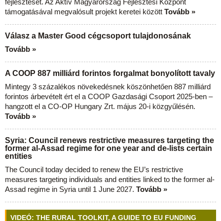
fejlesztését. Az Aktív Magyarország Fejlesztési Központ
támogatásával megvalósult projekt keretei között
Tovább »
Válasz a Master Good cégcsoport tulajdonosának
Tovább »
A COOP 887 milliárd forintos forgalmat bonyolított tavaly
Mintegy 3 százalékos növekedésnek köszönhetően 887 milliárd
forintos árbevételt ért el a COOP Gazdasági Csoport 2025-ben –
hangzott el a CO-OP Hungary Zrt. május 20-i közgyűlésén.
Tovább »
Syria: Council renews restrictive measures targeting the
former al-Assad regime for one year and de-lists certain
entities
The Council today decided to renew the EU’s restrictive
measures targeting individuals and entities linked to the former al-
Assad regime in Syria until 1 June 2027.
Tovább »
VIDEÓ: THE RURAL TOOLKIT, A GUIDE TO EU FUNDING