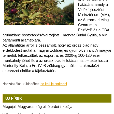
hatására, amely a
Vidékfejlesztési
Minisztérium (VM),
az Agrármarketing
Centrum, a
FruitVeB és a CBA
áruházlánc összefogásával zajlott – mondta Budai Gyula, a VM
parlamenti államtitkára.
Az államtitkár arról is beszámolt, hogy az orosz piac nagy
érdeklődést mutat a magyar zöldség és gyümölcs iránt. A magyar
termelők felkészültek az exportra, és 2020-ig 100-120 ezer
munkahely jöhet létre az orosz piac felfutása miatt – tette hozzá
Mártonffy Béla, a FruitVeB zöldség-gyümölcs szakmaközi
szervezet elnöke a tájékoztatón.
Hozzászólás küldéséhez
be kell jelentkezni
.
ÚJ HÍREK
Megújult Magyarország első erdei iskolája