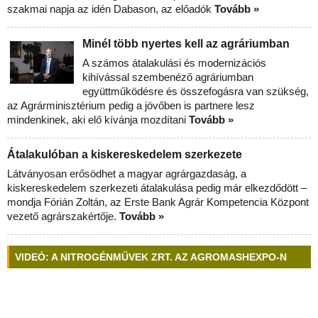
szakmai napja az idén Dabason, az előadók
Tovább »
Minél több nyertes kell az agráriumban
A számos átalakulási és modernizációs
kihívással szembenéző agráriumban
együttműködésre és összefogásra van szükség,
az Agrárminisztérium pedig a jövőben is partnere lesz
mindenkinek, aki elő kívánja mozdítani
Tovább »
Átalakulóban a kiskereskedelem szerkezete
Látványosan erősödhet a magyar agrárgazdaság, a
kiskereskedelem szerkezeti átalakulása pedig már elkezdődött –
mondja Fórián Zoltán, az Erste Bank Agrár Kompetencia Központ
vezető agrárszakértője.
Tovább »
VIDEÓ: A NITROGÉNMŰVEK ZRT. AZ AGROMASHEXPO-N