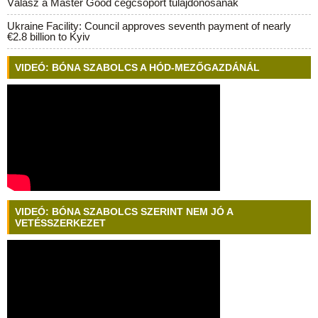
Válasz a Master Good cégcsoport tulajdonosának
Ukraine Facility: Council approves seventh payment of nearly
€2.8 billion to Kyiv
VIDEÓ: BÓNA SZABOLCS A HÓD-MEZŐGAZDÁNÁL
VIDEÓ: BÓNA SZABOLCS SZERINT NEM JÓ A
VETÉSSZERKEZET