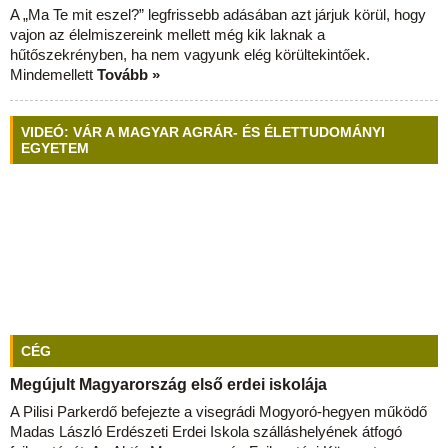
A „Ma Te mit eszel?” legfrissebb adásában azt járjuk körül, hogy
vajon az élelmiszereink mellett még kik laknak a
hűtőszekrényben, ha nem vagyunk elég körültekintőek.
Mindemellett
Tovább »
VIDEÓ: VÁR A MAGYAR AGRÁR- ÉS ÉLETTUDOMÁNYI
EGYETEM
CÉG
Megújult Magyarország első erdei iskolája
A Pilisi Parkerdő befejezte a visegrádi Mogyoró-hegyen működő
Madas László Erdészeti Erdei Iskola szálláshelyének átfogó