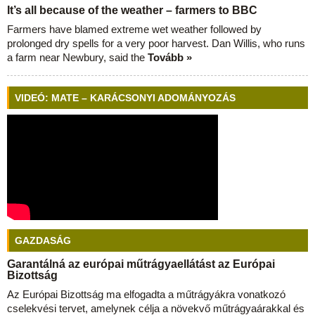
It’s all because of the weather – farmers to BBC
Farmers have blamed extreme wet weather followed by
prolonged dry spells for a very poor harvest. Dan Willis, who runs
a farm near Newbury, said the
Tovább »
VIDEÓ: MATE – KARÁCSONYI ADOMÁNYOZÁS
GAZDASÁG
Garantálná az európai műtrágyaellátást az Európai
Bizottság
Az Európai Bizottság ma elfogadta a műtrágyákra vonatkozó
cselekvési tervet, amelynek célja a növekvő műtrágyaárakkal és