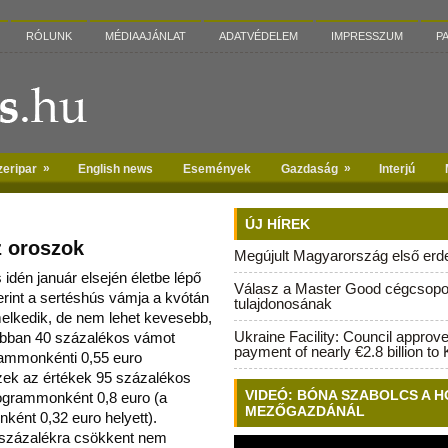
RÓLUNK
MÉDIAAJÁNLAT
ADATVÉDELEM
IMPRESSZUM
P
»
»
zeripar
English news
Események
Gazdaság
Interjú
ÚJ HÍREK
z oroszok
Megújult Magyarország első erdei
idén január elsején életbe lépő
Válasz a Master Good cégcsopo
int a sertéshús vámja a kvótán
tulajdonosának
melkedik,
de nem lehet kevesebb,
Ukraine Facility: Council approv
ábban 40 százalékos vámot
payment of nearly €2.8 billion to 
rammonkénti 0,55 euro
zek az értékek 95 százalékos
VIDEÓ: BÓNA SZABOLCS A H
logrammonként 0,8 euro (a
MEZŐGAZDÁNÁL
ként 0,32 euro helyett).
 százalékra csökkent nem