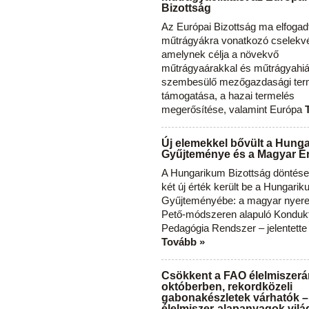
Bizottság
Az Európai Bizottság ma elfogad
műtrágyákra vonatkozó cselekvés
amelynek célja a növekvő
műtrágyaárakkal és műtrágyahi
szembesülő mezőgazdasági ter
támogatása, a hazai termelés
megerősítése, valamint Európa
Új elemekkel bővült a Hung
Gyűjteménye és a Magyar Ér
A Hungarikum Bizottság döntése 
két új érték került be a Hungari
Gyűjteményébe: a magyar nyere
Pető-módszeren alapuló Konduk
Pedagógia Rendszer – jelentette
Tovább »
Csökkent a FAO élelmiszerá
októberben, rekordközeli
gabonakészletek várhatók –
élelmiszer-alapanyagok vilá