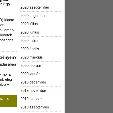
az egy
2020 szeptember
2020 augusztus
) kiadta
2020 július
zer-
ól, amely
2020 június
klődtek
 bőséges
2020 május
2020 április
2020 március
ekrényen?
b adásában
2020 február
2020 január
aknak a
nk elég
2019 december
ább »
2019 november
2019 október
R- ÉS
2019 szeptember