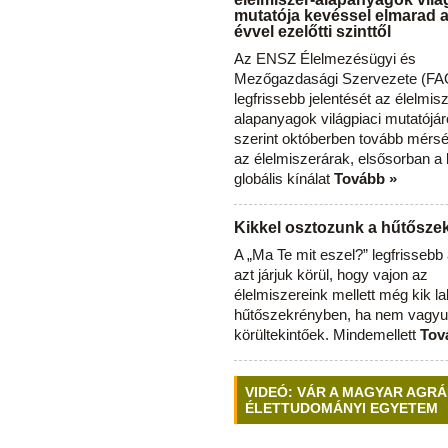
mutatója kevéssel elmarad 
évvel ezelőtti szinttől
Az ENSZ Élelmezésügyi és
Mezőgazdasági Szervezete (FAO
legfrissebb jelentését az élelmis
alapanyagok világpiaci mutatójár
szerint októberben tovább mérsé
az élelmiszerárak, elsősorban a
globális kínálat
Tovább »
Kikkel osztozunk a hűtősz
A „Ma Te mit eszel?” legfrisseb
azt járjuk körül, hogy vajon az
élelmiszereink mellett még kik l
hűtőszekrényben, ha nem vagyu
körültekintőek. Mindemellett
Tov
VIDEÓ: VÁR A MAGYAR AGRÁ
ÉLETTUDOMÁNYI EGYETEM