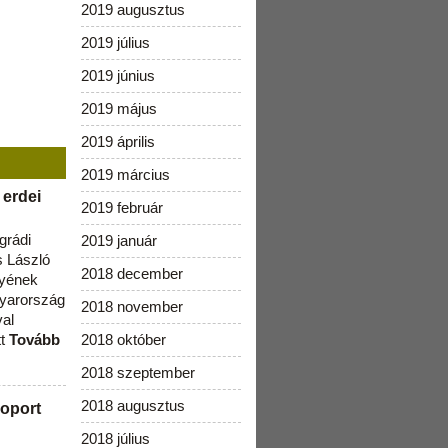
2019 augusztus
2019 július
2019 június
2019 május
2019 április
2019 március
 erdei
2019 február
grádi
2019 január
 László
2018 december
lyének
gyarország
2018 november
val
tt
Tovább
2018 október
2018 szeptember
2018 augusztus
oport
2018 július