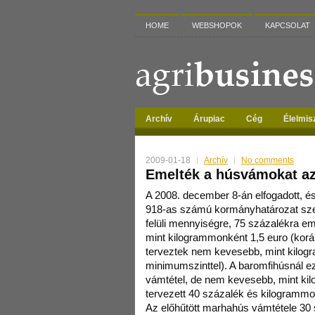
HOME
WEBSHOPOK
KAPCSOLAT
Archív
Árupiac
Cég
Élelmis
2009-01-18
Archív
No comments
Emelték a húsvámokat a
A 2008. december 8-án elfogadott, és 
918-as számú kormányhatározat szer
felüli mennyiségre, 75 százalékra e
mint kilogrammonként 1,5 euro (kor
terveztek nem kevesebb, mint kilog
minimumszinttel). A baromfihúsnál e
vámtétel, de nem kevesebb, mint ki
tervezett 40 százalék és kilogrammon
Az előhűtött marhahús vámtétele 30