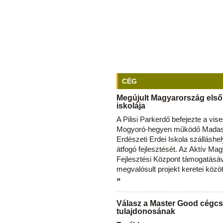
CÉG
Megújult Magyarország első
iskolája
A Pilisi Parkerdő befejezte a vise
Mogyoró-hegyen működő Madas
Erdészeti Erdei Iskola szálláshe
átfogó fejlesztését. Az Aktív Ma
Fejlesztési Központ támogatásá
megvalósult projekt keretei közö
»
Válasz a Master Good cégcs
tulajdonosának