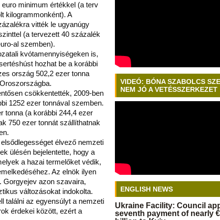
 euro minimum értékkel (a terv
lt kilogrammonként). A
zázalékra vitték le ugyanúgy
inttel (a tervezett 40 százalék
euro-al szemben).
ozatali kvótamennyiségeken is,
sertéshúst hozhat be a korábbi
zes ország 502,2 ezer tonna
VIDEÓ: BÓNA SZABOLCS SZ
t Oroszországba.
NEM JÓ A VETÉSSZERKEZET
entősen csökkentették, 2009-ben
ábbi 1252 ezer tonnával szemben.
 tonna (a korábbi 244,4 ezer
k 750 ezer tonnát szállíthatnak
en.
elsődlegességet élvező nemzeti
ek ülésén bejelentette, hogy a
elyek a hazai termelőket védik,
emelkedéséhez. Az elnök ilyen
V. Gorgyejev azon szavaira,
ENGLISH NEWS
tikus változásokat indokolta.
 találni az egyensúlyt a nemzeti
Ukraine Facility: Council a
ok érdekei között, ezért a
seventh payment of nearly €