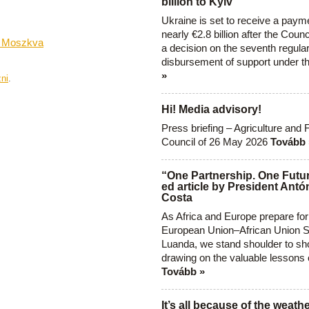
billion to Kyiv
Ukraine is set to receive a paym
nearly €2.8 billion after the Coun
t Moszkva
a decision on the seventh regula
disbursement of support under t
»
zni
.
Hi! Media advisory!
Press briefing – Agriculture and 
Council of 26 May 2026
Tovább 
“One Partnership. One Futur
ed article by President Antó
Costa
As Africa and Europe prepare for
European Union–African Union S
Luanda, we stand shoulder to sho
drawing on the valuable lessons 
Tovább »
It’s all because of the weathe