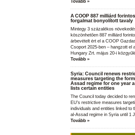
Tovább »
A COOP 887 milliárd forinto
forgalmat bonyolított tavaly
Mintegy 3 százalékos növekedé
köszönhetően 887 milliárd forint
árbevételt ért el a COOP Gazda
Csoport 2025-ben – hangzott el
Hungary Zrt. május 20-i közgyűl
Tovább »
Syria: Council renews restri
measures targeting the forme
Assad regime for one year a
lists certain entities
The Council today decided to re
EU’s restrictive measures target
individuals and entities linked to 
al-Assad regime in Syria until 1 
Tovább »