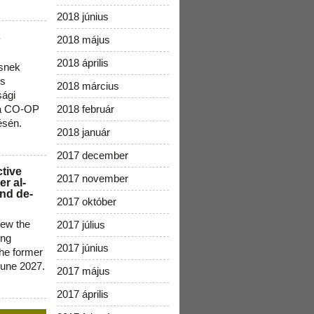
2018 június
s
2018 május
2018 április
snek
os
2018 március
sági
 a CO-OP
2018 február
ésén.
2018 január
2017 december
ctive
2017 november
r al-
nd de-
2017 október
new the
2017 július
ing
2017 június
the former
June 2027.
2017 május
2017 április