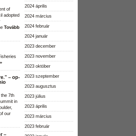
2024 április
ent of
cil adopted
2024 március
r
2024 február
he
Tovább
2024 január
2023 december
2023 november
Fisheries
»
2023 október
2023 szeptember
e.” – op-
nio
2023 augusztus
 the 7th
2023 július
ummit in
2023 április
ulder,
of our
2023 március
2023 február
r –