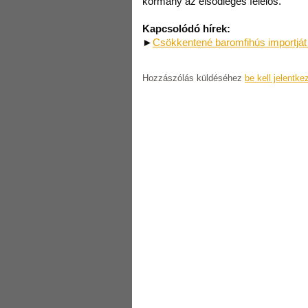
kormány az elsődleges felelős.”
Kapcsolódó hírek:
►
Csökkentené baromfihús importjá
Hozzászólás küldéséhez
be kell jelentke