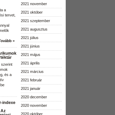
2021 november
ta a
2021 október
i tervet,
2021 szeptember
ánnyal
2021 augusztus
melők
2021 július
Tovább »
2021 június
arikumok
2021 május
téktár
2021 április
szerint
kumok
2021 március
g, és a
tív
2021 február
 be
2021 január
2020 december
r-indexe
2020 november
 Az
2020 október
gpiaci