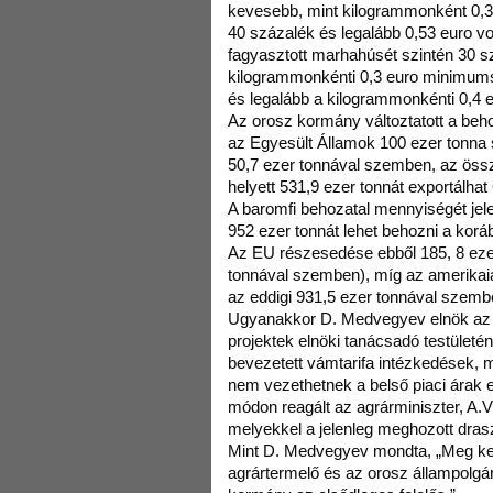
kevesebb, mint kilogrammonként 0,3
40 százalék és legalább 0,53 euro vo
fagyasztott marhahúsét szintén 30 s
kilogrammonkénti 0,3 euro minimumsz
és legalább a kilogrammonkénti 0,4 
Az orosz kormány változtatott a beh
az Egyesült Államok 100 ezer tonna 
50,7 ezer tonnával szemben, az öss
helyett 531,9 ezer tonnát exportálha
A baromfi behozatal mennyiségét jel
952 ezer tonnát lehet behozni a kor
Az EU részesedése ebből 185, 8 ezer
tonnával szemben), míg az amerikaia
az eddigi 931,5 ezer tonnával szemb
Ugyanakkor D. Medvegyev elnök az 
projektek elnöki tanácsadó testületén
bevezetett vámtarifa intézkedések, m
nem vezethetnek a belső piaci árak 
módon reagált az agrárminiszter, A.
melyekkel a jelenleg meghozott drasz
Mint D. Medvegyev mondta, „Meg kell
agrártermelő és az orosz állampolgár