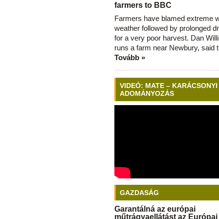
farmers to BBC
Farmers have blamed extreme 
weather followed by prolonged dr
for a very poor harvest. Dan Will
runs a farm near Newbury, said 
Tovább »
VIDEÓ: MATE – KARÁCSONYI
ADOMÁNYOZÁS
GAZDASÁG
Garantálná az európai
műtrágyaellátást az Európai