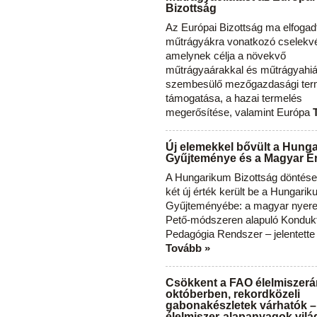
Bizottság
Az Európai Bizottság ma elfogad
műtrágyákra vonatkozó cselekvés
amelynek célja a növekvő
műtrágyaárakkal és műtrágyahi
szembesülő mezőgazdasági ter
támogatása, a hazai termelés
megerősítése, valamint Európa
Új elemekkel bővült a Hung
Gyűjteménye és a Magyar Ér
A Hungarikum Bizottság döntése 
két új érték került be a Hungari
Gyűjteményébe: a magyar nyere
Pető-módszeren alapuló Konduk
Pedagógia Rendszer – jelentette
Tovább »
Csökkent a FAO élelmiszerá
októberben, rekordközeli
gabonakészletek várhatók –
élelmiszer-alapanyagok vilá