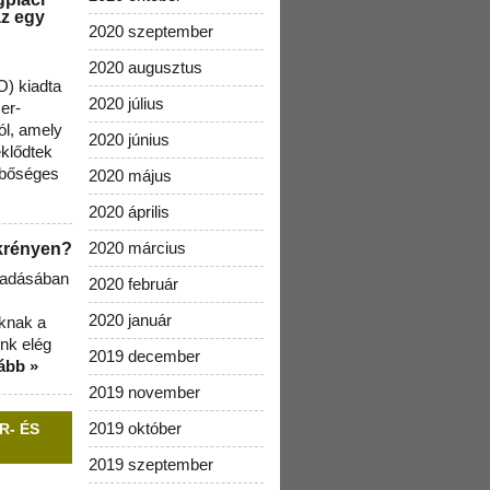
az egy
2020 szeptember
2020 augusztus
) kiadta
2020 július
zer-
ól, amely
2020 június
klődtek
 bőséges
2020 május
2020 április
2020 március
ekrényen?
b adásában
2020 február
2020 január
aknak a
nk elég
2019 december
ább »
2019 november
2019 október
R- ÉS
2019 szeptember