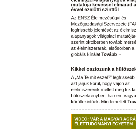
mutatója kevéssel elmarad 
évvel ezelőtti szinttől
Az ENSZ Élelmezésügyi és
Mezőgazdasági Szervezete (FAO
legfrissebb jelentését az élelmis
alapanyagok világpiaci mutatójár
szerint októberben tovább mérsé
az élelmiszerárak, elsősorban a
globális kínálat
Tovább »
Kikkel osztozunk a hűtősz
A „Ma Te mit eszel?” legfrisseb
azt járjuk körül, hogy vajon az
élelmiszereink mellett még kik l
hűtőszekrényben, ha nem vagyu
körültekintőek. Mindemellett
Tov
VIDEÓ: VÁR A MAGYAR AGRÁ
ÉLETTUDOMÁNYI EGYETEM