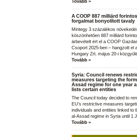
Tovább »
A COOP 887 milliárd forinto
forgalmat bonyolított tavaly
Mintegy 3 százalékos növekedé
köszönhetően 887 milliárd forint
árbevételt ért el a COOP Gazda
Csoport 2025-ben – hangzott el
Hungary Zrt. május 20-i közgyűl
Tovább »
Syria: Council renews restri
measures targeting the forme
Assad regime for one year a
lists certain entities
The Council today decided to re
EU’s restrictive measures target
individuals and entities linked to 
al-Assad regime in Syria until 1 
Tovább »