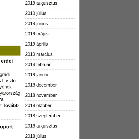
2019 augusztus
2019 július
2019 június
2019 május
2019 április
2019 március
 erdei
2019 február
grádi
2019 január
 László
2018 december
lyének
gyarország
2018 november
val
tt
Tovább
2018 október
2018 szeptember
2018 augusztus
oport
2018 július