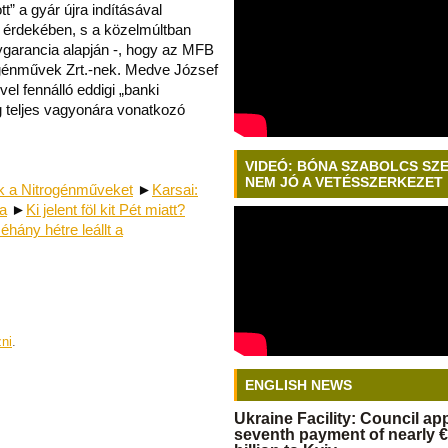
t” a gyár újra indításával
 érdekében, s a közelmúltban
ygarancia alapján -, hogy az MFB
itrogénművek Zrt.-nek. Medve József
el fennálló eddigi „banki
g teljes vagyonára vonatkozó
VIDEÓ: BÓNA SZABOLCS SZ
NEM JÓ A VETÉSSZERKEZET
ék a Nitrogénműveket
►
Karsai:
ra
►
Ki jelent föl kit Pét miatt?
éhány hétre leállt a
zni
.
ENGLISH NEWS
Ukraine Facility: Council a
seventh payment of nearly €