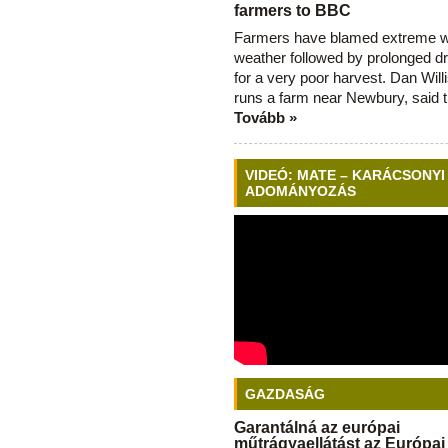
farmers to BBC
Farmers have blamed extreme 
weather followed by prolonged dr
for a very poor harvest. Dan Will
runs a farm near Newbury, said 
Tovább »
VIDEÓ: MATE – KARÁCSONYI
ADOMÁNYOZÁS
GAZDASÁG
Garantálná az európai
műtrágyaellátást az Európai