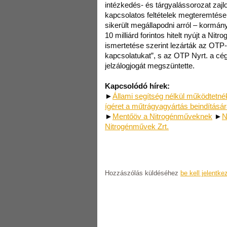
intézkedés- és tárgyalássorozat zajlot
kapcsolatos feltételek megteremtése
sikerült megállapodni arról – kormán
10 milliárd forintos hitelt nyújt a N
ismertetése szerint lezárták az OTP-v
kapcsolatukat”, s az OTP Nyrt. a cé
jelzálogjogát megszüntette.
Kapcsolódó hírek:
►
Állami segítség nélkül működtetn
ígéret a műtrágyagyártás beindításá
►
Mentőöv a Nitrogénműveknek
►
N
Nitrogénművek Zrt.
Hozzászólás küldéséhez
be kell jelentke