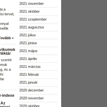
2021 november
ta a
2021 október
i tervet,
2021 szeptember
ánnyal
2021 augusztus
melők
2021 július
Tovább »
2021 június
arikumok
2021 május
téktár
2021 április
szerint
kumok
2021 március
g, és a
tív
2021 február
 be
2021 január
2020 december
r-indexe
2020 november
 Az
2020 október
gpiaci