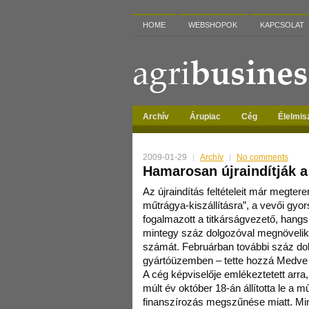
HOME
WEBSHOPOK
KAPCSOLAT
Archív
Árupiac
Cég
Élelmis
2009-01-29
Archív
No comments
Hamarosan újraindítják a
Az újraindítás feltételeit már megter
műtrágya-kiszállításra”, a vevői gyor
fogalmazott a titkárságvezető, hangs
mintegy száz dolgozóval megnövelik 
számát. Februárban további száz do
gyártóüzemben – tette hozzá Medve
A cég képviselője emlékeztetett arra
múlt év október 18-án állította le a 
finanszírozás megszűnése miatt. Min