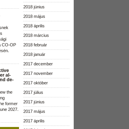
2018 június
s
2018 május
2018 április
snek
os
2018 március
sági
 a CO-OP
2018 február
ésén.
2018 január
2017 december
ctive
2017 november
r al-
nd de-
2017 október
new the
2017 július
ing
2017 június
the former
June 2027.
2017 május
2017 április