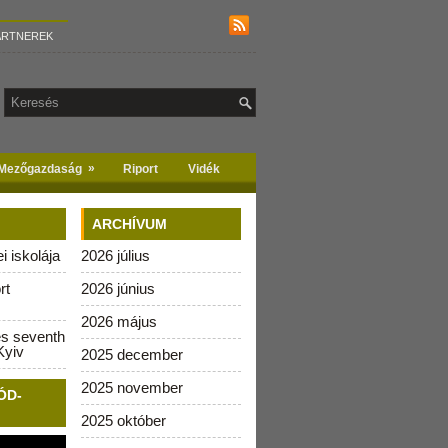
ARTNEREK
»
Mezőgazdaság
Riport
Vidék
ARCHÍVUM
 iskolája
2026 július
rt
2026 június
2026 május
es seventh
Kyiv
2025 december
2025 november
ÓD-
2025 október