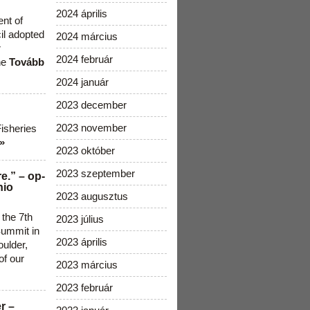
2024 április
ent of
cil adopted
2024 március
r
2024 február
he
Tovább
2024 január
2023 december
2023 november
Fisheries
»
2023 október
2023 szeptember
e.” – op-
nio
2023 augusztus
 the 7th
2023 július
ummit in
2023 április
ulder,
of our
2023 március
2023 február
r –