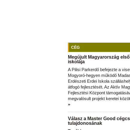
CÉG
Megújult Magyarország első
iskolája
A Pilisi Parkerdő befejezte a vise
Mogyoró-hegyen működő Madas
Erdészeti Erdei Iskola szálláshe
átfogó fejlesztését. Az Aktív Ma
Fejlesztési Központ támogatásá
megvalósult projekt keretei közö
»
Válasz a Master Good cégcs
tulajdonosának