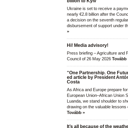
billion to Kyiv
Ukraine is set to receive a paym
nearly €2.8 billion after the Coun
a decision on the seventh regula
disbursement of support under t
»
Hi! Media advisory!
Press briefing – Agriculture and 
Council of 26 May 2026
Tovább 
“One Partnership. One Futur
ed article by President Antó
Costa
As Africa and Europe prepare for
European Union–African Union S
Luanda, we stand shoulder to sho
drawing on the valuable lessons 
Tovább »
It’s all because of the weathe