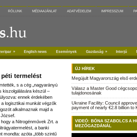
RÓLUNK
MÉDIAAJÁNLAT
ADATVÉDELEM
IMPRESSZUM
P
»
»
zeripar
English news
Események
Gazdaság
Interjú
ÚJ HÍREK
 péti termelést
Megújult Magyarország első erdei
emtették, s a cég „nagyarányú
Válasz a Master Good cégcsopo
s kiszolgálására készül –
tulajdonosának
úlyozva: e
nnek érdekében
Ukraine Facility: Council approv
a logisztikai munkát végzők
payment of nearly €2.8 billion to 
lgozót alkalmaznak majd a
 József.
VIDEÓ: BÓNA SZABOLCS A H
, hogy a Nitrogénművek Zrt. a
MEZŐGAZDÁNÁL
műtrágyatermelést, a banki
t mondta: azóta „több szintű