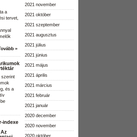
2021 november
ta a
2021 október
i tervet,
2021 szeptember
ánnyal
2021 augusztus
melők
2021 július
Tovább »
2021 június
arikumok
2021 május
téktár
2021 április
szerint
kumok
2021 március
g, és a
tív
2021 február
 be
2021 január
2020 december
r-indexe
2020 november
 Az
2020 október
gpiaci