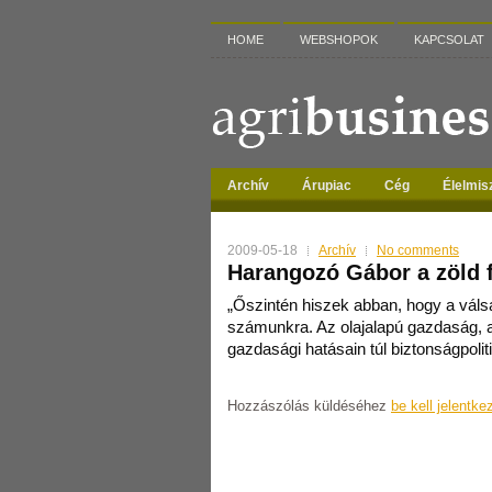
HOME
WEBSHOPOK
KAPCSOLAT
Archív
Árupiac
Cég
Élelmis
2009-05-18
Archív
No comments
Harangozó Gábor a zöld f
„Őszintén hiszek abban, hogy a váls
számunkra. Az olajalapú gazdaság, a
gazdasági hatásain túl biztonságpolit
Hozzászólás küldéséhez
be kell jelentke