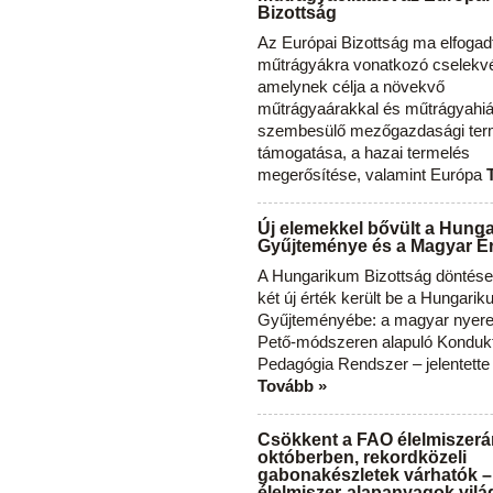
Bizottság
Az Európai Bizottság ma elfogad
műtrágyákra vonatkozó cselekvés
amelynek célja a növekvő
műtrágyaárakkal és műtrágyahi
szembesülő mezőgazdasági ter
támogatása, a hazai termelés
megerősítése, valamint Európa
Új elemekkel bővült a Hung
Gyűjteménye és a Magyar Ér
A Hungarikum Bizottság döntése 
két új érték került be a Hungari
Gyűjteményébe: a magyar nyere
Pető-módszeren alapuló Konduk
Pedagógia Rendszer – jelentette
Tovább »
Csökkent a FAO élelmiszerá
októberben, rekordközeli
gabonakészletek várhatók –
élelmiszer-alapanyagok vilá