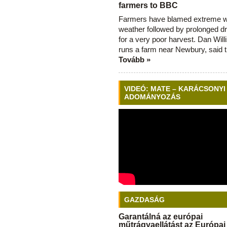
farmers to BBC
Farmers have blamed extreme 
weather followed by prolonged dr
for a very poor harvest. Dan Will
runs a farm near Newbury, said 
Tovább »
VIDEÓ: MATE – KARÁCSONYI
ADOMÁNYOZÁS
GAZDASÁG
Garantálná az európai
műtrágyaellátást az Európai