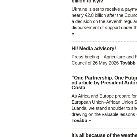
billion to Kyiv
Ukraine is set to receive a paym
nearly €2.8 billion after the Coun
a decision on the seventh regula
disbursement of support under t
»
Hi! Media advisory!
Press briefing – Agriculture and 
Council of 26 May 2026
Tovább 
“One Partnership. One Futur
ed article by President Antó
Costa
As Africa and Europe prepare for
European Union–African Union S
Luanda, we stand shoulder to sho
drawing on the valuable lessons 
Tovább »
It’s all because of the weathe