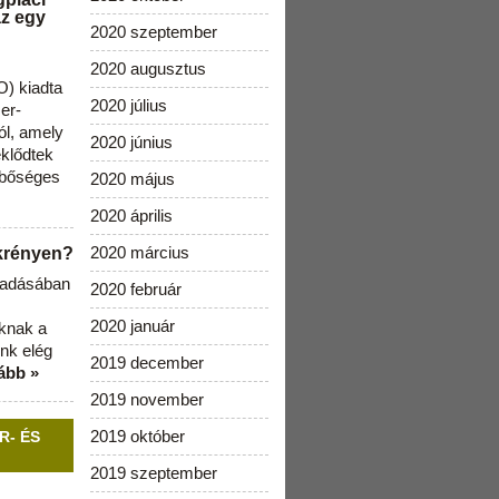
az egy
2020 szeptember
2020 augusztus
) kiadta
2020 július
zer-
ól, amely
2020 június
klődtek
 bőséges
2020 május
2020 április
2020 március
ekrényen?
b adásában
2020 február
2020 január
aknak a
nk elég
2019 december
ább »
2019 november
2019 október
R- ÉS
2019 szeptember