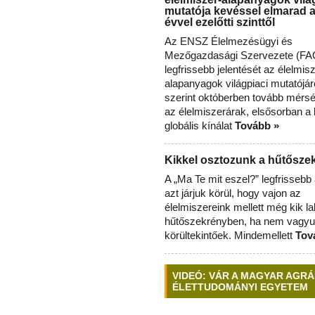
mutatója kevéssel elmarad 
évvel ezelőtti szinttől
Az ENSZ Élelmezésügyi és
Mezőgazdasági Szervezete (FAO
legfrissebb jelentését az élelmis
alapanyagok világpiaci mutatójár
szerint októberben tovább mérsé
az élelmiszerárak, elsősorban a
globális kínálat
Tovább »
Kikkel osztozunk a hűtősz
A „Ma Te mit eszel?” legfrisseb
azt járjuk körül, hogy vajon az
élelmiszereink mellett még kik l
hűtőszekrényben, ha nem vagyu
körültekintőek. Mindemellett
Tov
VIDEÓ: VÁR A MAGYAR AGRÁ
ÉLETTUDOMÁNYI EGYETEM