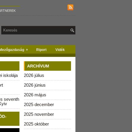
ARTNEREK
»
Mezőgazdaság
Riport
Vidék
ARCHÍVUM
 iskolája
2026 július
rt
2026 június
2026 május
es seventh
Kyiv
2025 december
2025 november
ÓD-
2025 október