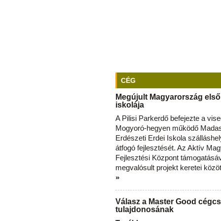
CÉG
Megújult Magyarország első
iskolája
A Pilisi Parkerdő befejezte a vise
Mogyoró-hegyen működő Madas
Erdészeti Erdei Iskola szálláshe
átfogó fejlesztését. Az Aktív Ma
Fejlesztési Központ támogatásá
megvalósult projekt keretei közö
»
Válasz a Master Good cégcs
tulajdonosának