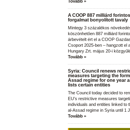
Tovább »
A COOP 887 milliárd forinto
forgalmat bonyolított tavaly
Mintegy 3 százalékos növekedé
köszönhetően 887 milliárd forint
árbevételt ért el a COOP Gazda
Csoport 2025-ben – hangzott el
Hungary Zrt. május 20-i közgyűl
Tovább »
Syria: Council renews restri
measures targeting the forme
Assad regime for one year a
lists certain entities
The Council today decided to re
EU’s restrictive measures target
individuals and entities linked to 
al-Assad regime in Syria until 1 
Tovább »