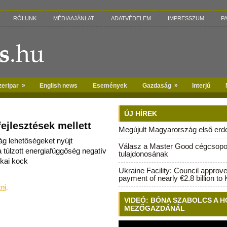
RÓLUNK
MÉDIAAJÁNLAT
ADATVÉDELEM
IMPRESSZUM
P
»
»
zeripar
English news
Események
Gazdaság
Interjú
ÚJ HÍREK
ejlesztések mellett
Megújult Magyarország első erdei
ág lehetőségeket nyújt
Válasz a Master Good cégcsopo
 túlzott energiafüggőség negatív
tulajdonosának
ikai kock
Ukraine Facility: Council approv
payment of nearly €2.8 billion to 
zni
.
VIDEÓ: BÓNA SZABOLCS A H
MEZŐGAZDÁNÁL