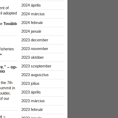
2024 április
ent of
cil adopted
2024 március
r
2024 február
he
Tovább
2024 január
2023 december
2023 november
Fisheries
»
2023 október
2023 szeptember
e.” – op-
nio
2023 augusztus
 the 7th
2023 július
ummit in
2023 április
ulder,
of our
2023 március
2023 február
r –