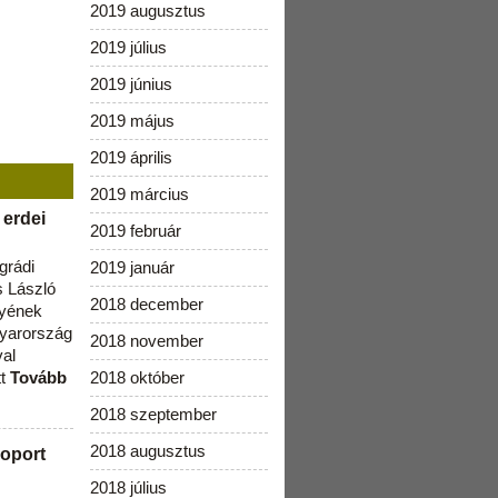
2019 augusztus
2019 július
2019 június
2019 május
2019 április
2019 március
 erdei
2019 február
grádi
2019 január
 László
2018 december
lyének
gyarország
2018 november
val
tt
Tovább
2018 október
2018 szeptember
2018 augusztus
oport
2018 július