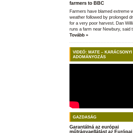
farmers to BBC
Farmers have blamed extreme 
weather followed by prolonged dr
for a very poor harvest. Dan Will
runs a farm near Newbury, said 
Tovább »
VIDEÓ: MATE – KARÁCSONYI
ADOMÁNYOZÁS
GAZDASÁG
Garantálná az európai
műtrágyaellátást az Európai