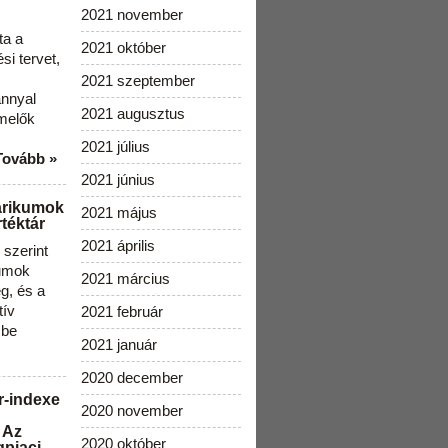
2021 november
ta a
2021 október
i tervet,
2021 szeptember
ánnyal
2021 augusztus
melők
2021 július
Tovább »
2021 június
arikumok
2021 május
téktár
2021 április
szerint
kumok
2021 március
g, és a
tív
2021 február
 be
2021 január
2020 december
r-indexe
2020 november
 Az
2020 október
gpiaci