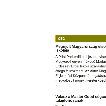
CÉG
Megújult Magyarország első
iskolája
A Pilisi Parkerdő befejezte a vise
Mogyoró-hegyen működő Madas
Erdészeti Erdei Iskola szálláshe
átfogó fejlesztését. Az Aktív Ma
Fejlesztési Központ támogatásá
megvalósult projekt keretei közö
»
Válasz a Master Good cégcs
tulajdonosának