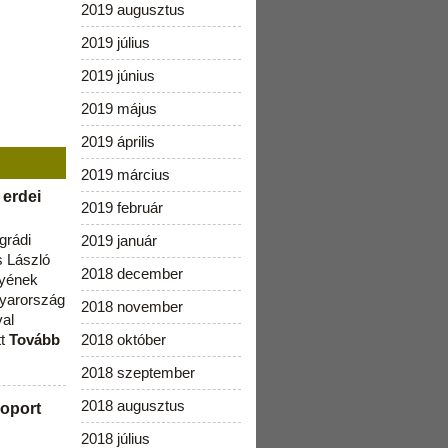
2019 augusztus
2019 július
2019 június
2019 május
2019 április
2019 március
 erdei
2019 február
grádi
2019 január
 László
2018 december
lyének
gyarország
2018 november
val
tt
Tovább
2018 október
2018 szeptember
2018 augusztus
oport
2018 július