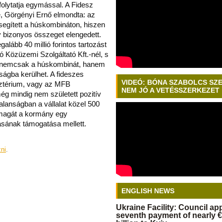
olytatja egymással. A Fidesz
e, Görgényi Ernő elmondta: az
egített a húskombináton, hiszen
 bizonyos összeget elengedett.
alább 40 millió forintos tartozást
ló Közüzemi Szolgáltató Kft.-nél, s
r nemcsak a húskombinát, hanem
lságba kerülhet. A fideszes
VIDEÓ: BÓNA SZABOLCS SZ
sztérium, vagy az MFB
NEM JÓ A VETÉSSZERKEZET
y még mindig nem született pozitív
alanságban a vállalat közel 500
l magát a kormány egy
tásának támogatása mellett.
zni
.
ENGLISH NEWS
Ukraine Facility: Council a
seventh payment of nearly €