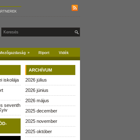
ARTNEREK
»
Mezőgazdaság
Riport
Vidék
ARCHÍVUM
 iskolája
2026 július
rt
2026 június
2026 május
es seventh
Kyiv
2025 december
2025 november
ÓD-
2025 október