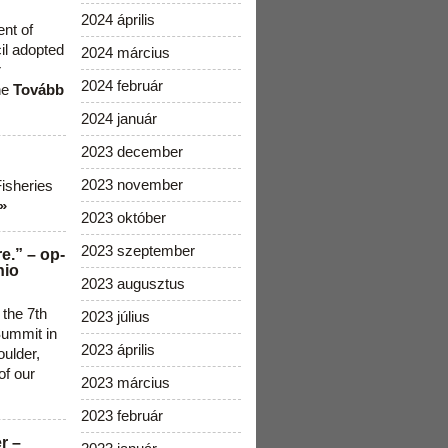
2024 április
ent of
cil adopted
2024 március
r
2024 február
he
Tovább
2024 január
2023 december
2023 november
Fisheries
»
2023 október
2023 szeptember
e.” – op-
nio
2023 augusztus
 the 7th
2023 július
ummit in
2023 április
ulder,
of our
2023 március
2023 február
r –