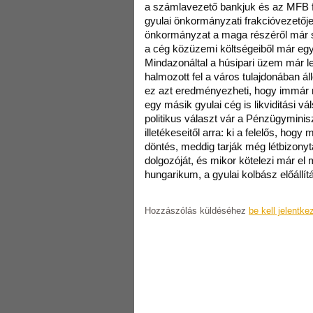
a számlavezető bankjuk és az MFB f
gyulai önkormányzati frakcióvezetőj
önkormányzat a maga részéről már s
a cég közüzemi költségeiből már egy
Mindazonáltal a húsipari üzem már leg
halmozott fel a város tulajdonában ál
ez azt eredményezheti, hogy immá
egy másik gyulai cég is likviditási vá
politikus választ vár a Pénzügymini
illetékeseitől arra: ki a felelős, hog
döntés, meddig tarják még létbizonyt
dolgozóját, és mikor kötelezi már e
hungarikum, a gyulai kolbász előállí
Hozzászólás küldéséhez
be kell jelentke