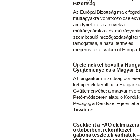
Bizottság
Az Európai Bizottság ma elfogad
műtrágyákra vonatkozó cselekvés
amelynek célja a növekvő
műtrágyaárakkal és műtrágyahi
szembesülő mezőgazdasági ter
támogatása, a hazai termelés
megerősítése, valamint Európa
Új elemekkel bővült a Hung
Gyűjteménye és a Magyar Ér
A Hungarikum Bizottság döntése 
két új érték került be a Hungari
Gyűjteményébe: a magyar nyere
Pető-módszeren alapuló Konduk
Pedagógia Rendszer – jelentette
Tovább »
Csökkent a FAO élelmiszerá
októberben, rekordközeli
gabonakészletek várhatók –
élelmiszer-alapanyagok vilá