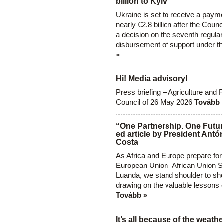
billion to Kyiv
Ukraine is set to receive a paym
nearly €2.8 billion after the Coun
a decision on the seventh regula
disbursement of support under t
»
Hi! Media advisory!
Press briefing – Agriculture and 
Council of 26 May 2026
Tovább 
“One Partnership. One Futur
ed article by President Antó
Costa
As Africa and Europe prepare for
European Union–African Union S
Luanda, we stand shoulder to sho
drawing on the valuable lessons 
Tovább »
It’s all because of the weathe