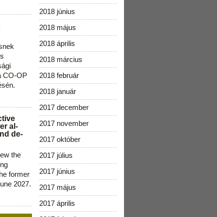
2018 június
s
2018 május
2018 április
snek
os
2018 március
sági
 a CO-OP
2018 február
ésén.
2018 január
2017 december
ctive
2017 november
r al-
nd de-
2017 október
new the
2017 július
ing
2017 június
the former
June 2027.
2017 május
2017 április