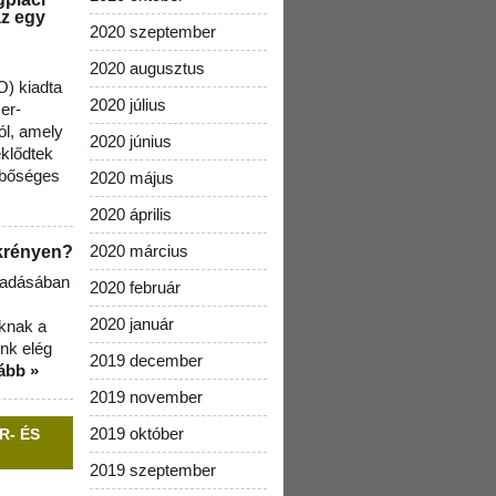
az egy
2020 szeptember
2020 augusztus
) kiadta
2020 július
zer-
ól, amely
2020 június
klődtek
 bőséges
2020 május
2020 április
2020 március
ekrényen?
b adásában
2020 február
2020 január
aknak a
nk elég
2019 december
ább »
2019 november
2019 október
R- ÉS
2019 szeptember