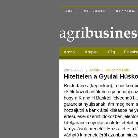
HOME
WEBSHOPOK
KAPCSOLAT
Archív
Árupiac
Cég
Élelmis
2009-07-15
Archív
No comments
Hiteltelen a Gyulai Húsk
Ruck János (képünkön), a húskombin
elsők között adták be egy hónapja a
hogy a K and H Banktól felveendő hi
garanciát nyújtsanak, ám még nem sz
hozzájutni a bank által kilátásba hely
értesülései szerint időközben jelent
hitelgarancia nyújtásának feltételeit, 
tárgyalások menetét. Hozzátette: a t
várható kimeneteléről azonban nincs