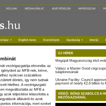
RÓLUNK
MÉDIAAJÁNLAT
ADATVÉDELEM
IMPRESSZUM
P
»
»
zeripar
English news
Események
Gazdaság
Interjú
ÚJ HÍREK
ombinát
Megújult Magyarország első erdei
át vezérigazgatója elmondta: az
Válasz a Master Good cégcsopo
z igényüket az MFB-nek, kérve,
tulajdonosának
telhez
nyolcvan százalékos
Ukraine Facility: Council approv
ületett döntés, így nem tudnak
payment of nearly €2.8 billion to 
ezett hitelhez. A vezérigazgató
ősen megváltoztatta az MFB a
VIDEÓ: BÓNA SZABOLCS A H
így azok teljesítése lelassította a
MEZŐGAZDÁNÁL
árgyalások állásáról és azok
 pontos információja, mert ezeket