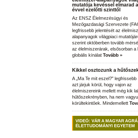
mutatója kevéssel elmarad 
évvel ezelőtti szinttől
Az ENSZ Élelmezésügyi és
Mezőgazdasági Szervezete (FAO
legfrissebb jelentését az élelmis
alapanyagok világpiaci mutatójár
szerint októberben tovább mérsé
az élelmiszerárak, elsősorban a
globális kínálat
Tovább »
Kikkel osztozunk a hűtősz
A „Ma Te mit eszel?” legfrisseb
azt járjuk körül, hogy vajon az
élelmiszereink mellett még kik l
hűtőszekrényben, ha nem vagyu
körültekintőek. Mindemellett
Tov
VIDEÓ: VÁR A MAGYAR AGRÁ
ÉLETTUDOMÁNYI EGYETEM