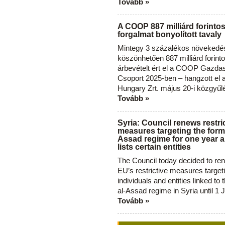
Tovább »
A COOP 887 milliárd forinto
forgalmat bonyolított tavaly
Mintegy 3 százalékos növekedé
köszönhetően 887 milliárd forint
árbevételt ért el a COOP Gazda
Csoport 2025-ben – hangzott el
Hungary Zrt. május 20-i közgyűl
Tovább »
Syria: Council renews restri
measures targeting the forme
Assad regime for one year a
lists certain entities
The Council today decided to re
EU’s restrictive measures target
individuals and entities linked to 
al-Assad regime in Syria until 1 
Tovább »