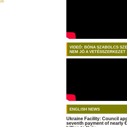
zni
.
VIDEÓ: BÓNA SZABOLCS SZ
NEM JÓ A VETÉSSZERKEZET
ENGLISH NEWS
Ukraine Facility: Council a
seventh payment of nearly €