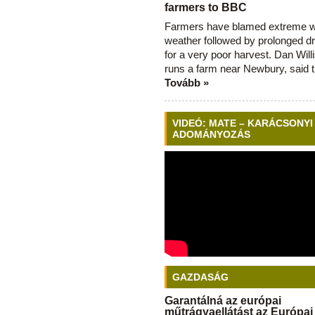
farmers to BBC
Farmers have blamed extreme 
weather followed by prolonged dr
for a very poor harvest. Dan Will
runs a farm near Newbury, said 
Tovább »
VIDEÓ: MATE – KARÁCSONYI
ADOMÁNYOZÁS
GAZDASÁG
Garantálná az európai
műtrágyaellátást az Európai