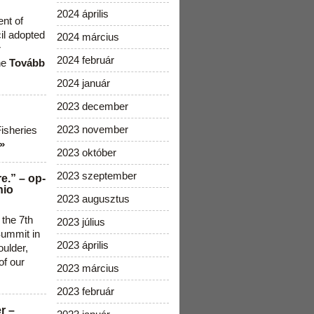
2024 április
ent of
cil adopted
2024 március
r
2024 február
he
Tovább
2024 január
2023 december
2023 november
Fisheries
»
2023 október
2023 szeptember
e.” – op-
nio
2023 augusztus
 the 7th
2023 július
ummit in
2023 április
ulder,
of our
2023 március
2023 február
r –