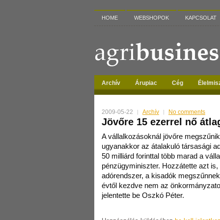
HOME
WEBSHOPOK
KAPCSOLAT
Archív
Árupiac
Cég
Élelmis
2009-05-22
Archív
No comments
Jövőre 15 ezerrel nő átla
A vállalkozásoknál jövőre megszűnik
ugyanakkor az átalakuló társasági a
50 milliárd forinttal több marad a vál
pénzügyminiszter. Hozzátette azt is
adórendszer, a kisadók megszűnnek. 
évtől kezdve nem az önkormányzato
jelentette be Oszkó Péter.