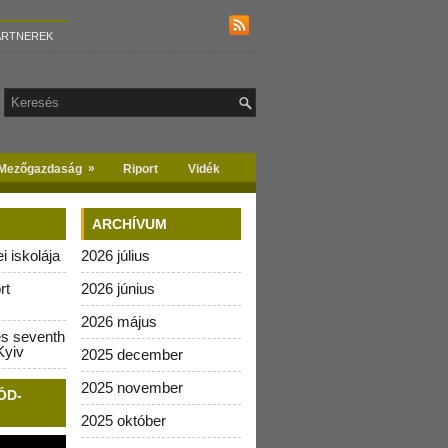
ARTNEREK
»
Mezőgazdaság
Riport
Vidék
ARCHÍVUM
 iskolája
2026 július
rt
2026 június
2026 május
es seventh
Kyiv
2025 december
2025 november
ÓD-
2025 október