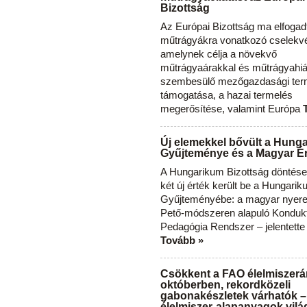
Bizottság
Az Európai Bizottság ma elfogad
műtrágyákra vonatkozó cselekvés
amelynek célja a növekvő
műtrágyaárakkal és műtrágyahi
szembesülő mezőgazdasági ter
támogatása, a hazai termelés
megerősítése, valamint Európa
Új elemekkel bővült a Hung
Gyűjteménye és a Magyar Ér
A Hungarikum Bizottság döntése 
két új érték került be a Hungari
Gyűjteményébe: a magyar nyere
Pető-módszeren alapuló Konduk
Pedagógia Rendszer – jelentette
Tovább »
Csökkent a FAO élelmiszerá
októberben, rekordközeli
gabonakészletek várhatók –
élelmiszer-alapanyagok vilá