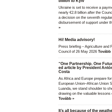
billion to Kyiv
Ukraine is set to receive a paym
nearly €2.8 billion after the Coun
a decision on the seventh regula
disbursement of support under t
»
Hi! Media advisory!
Press briefing – Agriculture and 
Council of 26 May 2026
Tovább 
“One Partnership. One Futur
ed article by President Antó
Costa
As Africa and Europe prepare for
European Union–African Union S
Luanda, we stand shoulder to sho
drawing on the valuable lessons 
Tovább »
It’s all because of the weathe