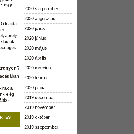
az egy
2020 szeptember
2020 augusztus
) kiadta
2020 július
zer-
ól, amely
2020 június
klődtek
 bőséges
2020 május
2020 április
2020 március
ekrényen?
b adásában
2020 február
2020 január
aknak a
nk elég
2019 december
ább »
2019 november
2019 október
R- ÉS
2019 szeptember