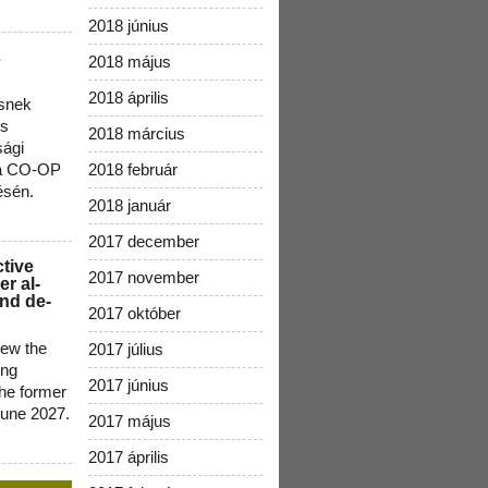
2018 június
s
2018 május
2018 április
snek
os
2018 március
sági
 a CO-OP
2018 február
ésén.
2018 január
2017 december
ctive
2017 november
r al-
nd de-
2017 október
new the
2017 július
ing
2017 június
the former
June 2027.
2017 május
2017 április