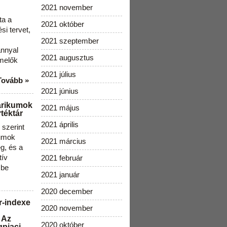
2021 november
ta a
2021 október
i tervet,
2021 szeptember
ánnyal
2021 augusztus
melők
2021 július
Tovább »
2021 június
arikumok
2021 május
téktár
2021 április
szerint
kumok
2021 március
g, és a
tív
2021 február
 be
2021 január
2020 december
r-indexe
2020 november
 Az
2020 október
gpiaci