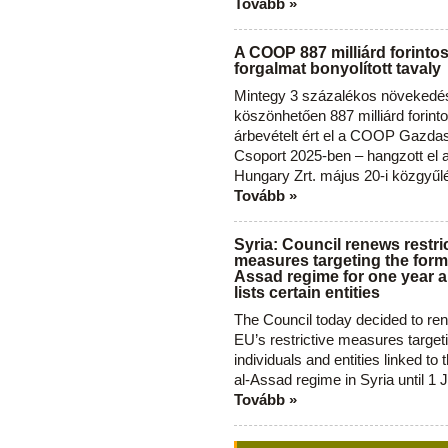
Tovább »
A COOP 887 milliárd forinto
forgalmat bonyolított tavaly
Mintegy 3 százalékos növekedé
köszönhetően 887 milliárd forint
árbevételt ért el a COOP Gazda
Csoport 2025-ben – hangzott el
Hungary Zrt. május 20-i közgyűl
Tovább »
Syria: Council renews restri
measures targeting the forme
Assad regime for one year a
lists certain entities
The Council today decided to re
EU’s restrictive measures target
individuals and entities linked to 
al-Assad regime in Syria until 1 
Tovább »