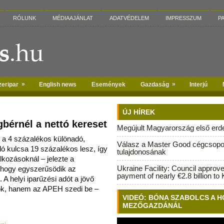
RÓLUNK
MÉDIAAJÁNLAT
ADATVÉDELEM
IMPRESSZUM
P
»
»
zeripar
English news
Események
Gazdaság
Interjú
ÚJ HÍREK
gbérnél a nettó kereset
Megújult Magyarország első erdei
 a 4 százalékos különadó,
Válasz a Master Good cégcsopo
dó kulcsa 19 százalékos lesz, így
tulajdonosának
lalkozáso
knál – jelezte a
Ukraine Facility: Council approv
, hogy egyszerűsödik az
payment of nearly €2.8 billion to 
A helyi iparűzési adót a jövő
k, hanem az APEH szedi be –
VIDEÓ: BÓNA SZABOLCS A H
MEZŐGAZDÁNÁL