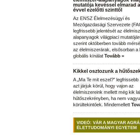
mutatója kevéssel elmarad 
évvel ezelőtti szinttől
Az ENSZ Élelmezésügyi és
Mezőgazdasági Szervezete (FAO
legfrissebb jelentését az élelmis
alapanyagok világpiaci mutatójár
szerint októberben tovább mérsé
az élelmiszerárak, elsősorban a
globális kínálat
Tovább »
Kikkel osztozunk a hűtősz
A „Ma Te mit eszel?” legfrisseb
azt járjuk körül, hogy vajon az
élelmiszereink mellett még kik l
hűtőszekrényben, ha nem vagyu
körültekintőek. Mindemellett
Tov
VIDEÓ: VÁR A MAGYAR AGRÁ
ÉLETTUDOMÁNYI EGYETEM