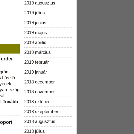
2019 augusztus
2019 július
2019 június
2019 május
2019 április
2019 március
 erdei
2019 február
grádi
2019 január
 László
2018 december
lyének
gyarország
2018 november
val
tt
Tovább
2018 október
2018 szeptember
2018 augusztus
oport
2018 július