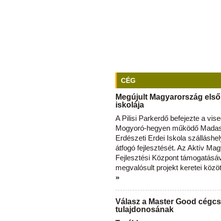
CÉG
Megújult Magyarország első
iskolája
A Pilisi Parkerdő befejezte a vise
Mogyoró-hegyen működő Madas
Erdészeti Erdei Iskola szálláshe
átfogó fejlesztését. Az Aktív Ma
Fejlesztési Központ támogatásá
megvalósult projekt keretei közö
»
Válasz a Master Good cégcs
tulajdonosának