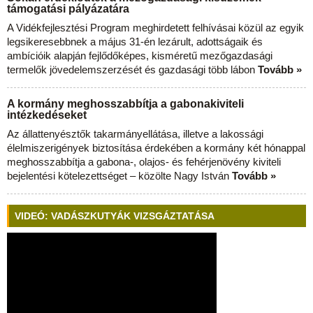
támogatási pályázatára
A Vidékfejlesztési Program meghirdetett felhívásai közül az egyik
legsikeresebbnek a május 31-én lezárult, adottságaik és
ambícióik alapján fejlődőképes, kisméretű mezőgazdasági
termelők jövedelemszerzését és gazdasági több lábon
Tovább »
A kormány meghosszabbítja a gabonakiviteli
intézkedéseket
Az állattenyésztők takarmányellátása, illetve a lakossági
élelmiszerigények biztosítása érdekében a kormány két hónappal
meghosszabbítja a gabona-, olajos- és fehérjenövény kiviteli
bejelentési kötelezettséget – közölte Nagy István
Tovább »
VIDEÓ: VADÁSZKUTYÁK VIZSGÁZTATÁSA