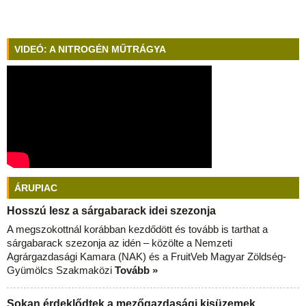
VIDEÓ: A NITROGÉN MŰTRÁGYA
ÁRUPIAC
Hosszú lesz a sárgabarack idei szezonja
A megszokottnál korábban kezdődött és tovább is tarthat a
sárgabarack szezonja az idén – közölte a Nemzeti
Agrárgazdasági Kamara (NAK) és a FruitVeb Magyar Zöldség-
Gyümölcs Szakmaközi
Tovább »
Sokan érdeklődtek a mezőgazdasági kisüzemek