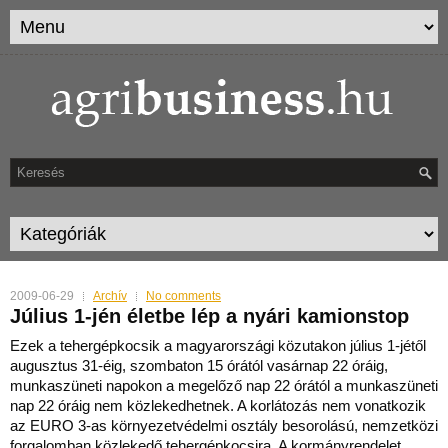
2009-06-29
Archív
No comments
Július 1-jén életbe lép a nyári kamionstop
Ezek a tehergépkocsik a magyarországi közutakon július 1-jétől
augusztus 31-éig, szombaton 15 órától vasárnap 22 óráig,
munkaszüneti napokon a megelőző nap 22 órától a munkaszüneti
nap 22 óráig nem közlekedhetnek. A korlátozás nem vonatkozik
az EURO 3-as környezetvédelmi osztály besorolású, nemzetközi
forgalomban közlekedő tehergépkocsira. A kormányrendelet