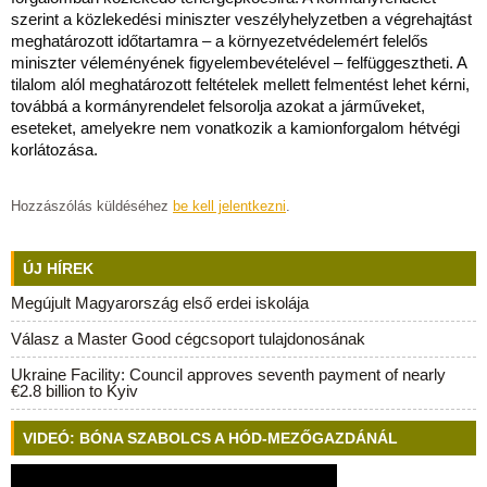
szerint a közlekedési miniszter veszélyhelyzetben a végrehajtást
meghatározott időtartamra – a környezetvédelemért felelős
miniszter véleményének figyelembevételével – felfüggesztheti. A
tilalom alól meghatározott feltételek mellett felmentést lehet kérni,
továbbá a kormányrendelet felsorolja azokat a járműveket,
eseteket, amelyekre nem vonatkozik a kamionforgalom hétvégi
korlátozása.
Hozzászólás küldéséhez
be kell jelentkezni
.
ÚJ HÍREK
Megújult Magyarország első erdei iskolája
Válasz a Master Good cégcsoport tulajdonosának
Ukraine Facility: Council approves seventh payment of nearly
€2.8 billion to Kyiv
VIDEÓ: BÓNA SZABOLCS A HÓD-MEZŐGAZDÁNÁL