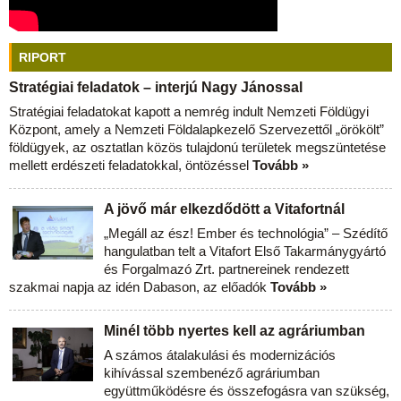
RIPORT
Stratégiai feladatok – interjú Nagy Jánossal
Stratégiai feladatokat kapott a nemrég indult Nemzeti Földügyi
Központ, amely a Nemzeti Földalapkezelő Szervezettől „örökölt”
földügyek, az osztatlan közös tulajdonú területek megszüntetése
mellett erdészeti feladatokkal, öntözéssel
Tovább »
A jövő már elkezdődött a Vitafortnál
„Megáll az ész! Ember és technológia” – Szédítő
hangulatban telt a Vitafort Első Takarmánygyártó
és Forgalmazó Zrt. partnereinek rendezett
szakmai napja az idén Dabason, az előadók
Tovább »
Minél több nyertes kell az agráriumban
A számos átalakulási és modernizációs
kihívással szembenéző agráriumban
együttműködésre és összefogásra van szükség,