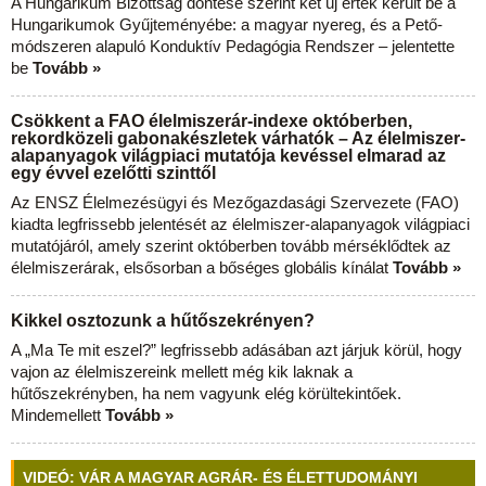
A Hungarikum Bizottság döntése szerint két új érték került be a
Hungarikumok Gyűjteményébe: a magyar nyereg, és a Pető-
módszeren alapuló Konduktív Pedagógia Rendszer – jelentette
be
Tovább »
Csökkent a FAO élelmiszerár-indexe októberben,
rekordközeli gabonakészletek várhatók – Az élelmiszer-
alapanyagok világpiaci mutatója kevéssel elmarad az
egy évvel ezelőtti szinttől
Az ENSZ Élelmezésügyi és Mezőgazdasági Szervezete (FAO)
kiadta legfrissebb jelentését az élelmiszer-alapanyagok világpiaci
mutatójáról, amely szerint októberben tovább mérséklődtek az
élelmiszerárak, elsősorban a bőséges globális kínálat
Tovább »
Kikkel osztozunk a hűtőszekrényen?
A „Ma Te mit eszel?” legfrissebb adásában azt járjuk körül, hogy
vajon az élelmiszereink mellett még kik laknak a
hűtőszekrényben, ha nem vagyunk elég körültekintőek.
Mindemellett
Tovább »
VIDEÓ: VÁR A MAGYAR AGRÁR- ÉS ÉLETTUDOMÁNYI