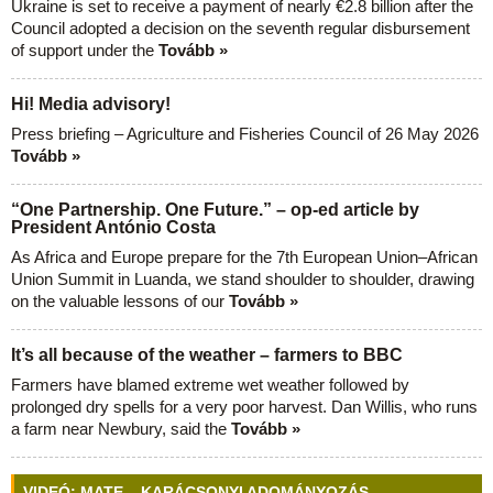
Ukraine is set to receive a payment of nearly €2.8 billion after the
Council adopted a decision on the seventh regular disbursement
of support under the
Tovább »
Hi! Media advisory!
Press briefing – Agriculture and Fisheries Council of 26 May 2026
Tovább »
“One Partnership. One Future.” – op-ed article by
President António Costa
As Africa and Europe prepare for the 7th European Union–African
Union Summit in Luanda, we stand shoulder to shoulder, drawing
on the valuable lessons of our
Tovább »
It’s all because of the weather – farmers to BBC
Farmers have blamed extreme wet weather followed by
prolonged dry spells for a very poor harvest. Dan Willis, who runs
a farm near Newbury, said the
Tovább »
VIDEÓ: MATE – KARÁCSONYI ADOMÁNYOZÁS