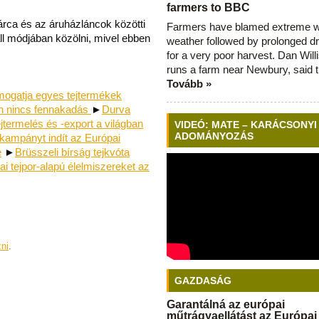
farmers to BBC
árca és az áruházláncok közötti
Farmers have blamed extreme 
l módjában közölni, mivel ebben
weather followed by prolonged dr
for a very poor harvest. Dan Will
runs a farm near Newbury, said 
Tovább »
mogatja egyes tejtermékek
an nincs fennakadás
►
Durva
jtermelés és -export a világban
VIDEÓ: MATE – KARÁCSONYI
ADOMÁNYOZÁS
 kampányt indít az Európai
e
►
Brüsszeli bírság tejkvóta
ai tejpor-alapú élelmiszereket az
zni
.
GAZDASÁG
Garantálná az európai
műtrágyaellátást az Európai