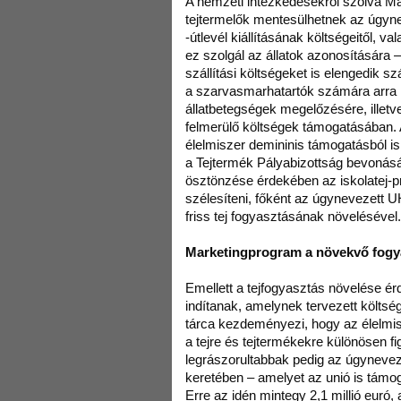
A nemzeti intézkedésekről szólva Má
tejtermelők mentesülhetnek az úgyn
-útlevél kiállításának költségeitől, v
ez szolgál az állatok azonosítására – 
szállítási költségeket is elengedik s
a szarvasmarhatartók számára arra i
állatbetegségek megelőzésére, illet
felmerülő költségek támogatásában. 
élelmiszer demininis támogatásból is
a Tejtermék Pályabizottság bevonásáv
ösztönzése érdekében az iskolatej-pr
szélesíteni, főként az úgynevezett U
friss tej fogyasztásának növelésével.
Marketingprogram a növekvő fogy
Emellett a tejfogyasztás növelése é
indítanak, amelynek tervezett költsége
tárca kezdeményezi, hogy az élelmis
a tejre és tejtermékekre különösen fi
legrászorultabbak pedig az úgynevez
keretében – amelyet az unió is támog
Erre az idén mintegy 2,1 millió euró, a