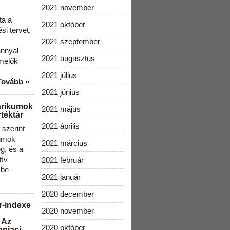
2021 november
ta a
2021 október
i tervet,
2021 szeptember
ánnyal
2021 augusztus
melők
2021 július
Tovább »
2021 június
arikumok
2021 május
téktár
2021 április
szerint
kumok
2021 március
g, és a
tív
2021 február
 be
2021 január
2020 december
r-indexe
2020 november
 Az
2020 október
gpiaci