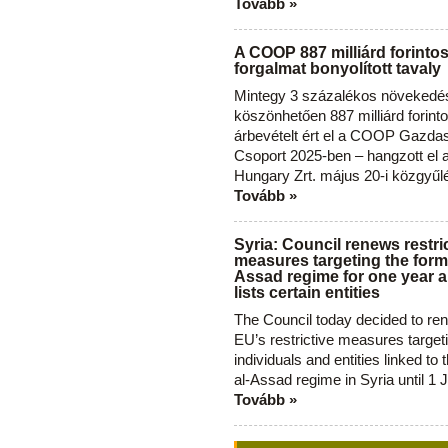
Tovább »
A COOP 887 milliárd forinto
forgalmat bonyolított tavaly
Mintegy 3 százalékos növekedé
köszönhetően 887 milliárd forint
árbevételt ért el a COOP Gazda
Csoport 2025-ben – hangzott el
Hungary Zrt. május 20-i közgyűl
Tovább »
Syria: Council renews restri
measures targeting the forme
Assad regime for one year a
lists certain entities
The Council today decided to re
EU’s restrictive measures target
individuals and entities linked to 
al-Assad regime in Syria until 1 
Tovább »