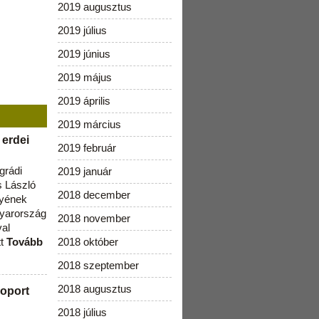
2019 augusztus
2019 július
2019 június
2019 május
2019 április
2019 március
 erdei
2019 február
grádi
2019 január
 László
2018 december
lyének
gyarország
2018 november
val
tt
Tovább
2018 október
2018 szeptember
2018 augusztus
oport
2018 július