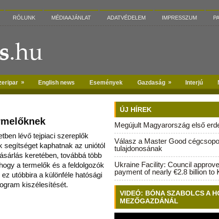
RÓLUNK
MÉDIAAJÁNLAT
ADATVÉDELEM
IMPRESSZUM
P
»
»
zeripar
English news
Események
Gazdaság
Interjú
ÚJ HÍREK
termelőknek
Megújult Magyarország első erdei
tben lévő tejpiaci szereplők
Válasz a Master Good cégcsopo
 segítséget kaphatnak az uniótól
tulajdonosának
vásárlás
keretében, továbbá több
Ukraine Facility: Council approv
 hogy a termelők és a feldolgozók
payment of nearly €2.8 billion to 
 ez utóbbira a különféle hatósági
program kiszélesítését.
VIDEÓ: BÓNA SZABOLCS A H
MEZŐGAZDÁNÁL