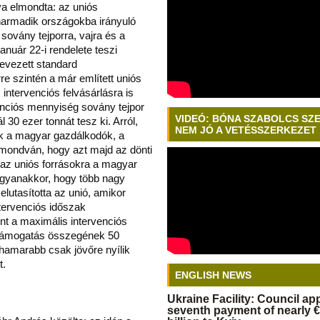
lva elmondta: az uniós
armadik országokba irányuló
sovány tejporra, vajra és a
január 22-i rendelete teszi
nevezett standard
rre szintén a már említett uniós
 intervenciós felvásárlásra is
venciós mennyiség sovány tejpor
VIDEÓ: BÓNA SZABOLCS SZ
 30 ezer tonnát tesz ki. Arról,
NEM JÓ A VETÉSSZERKEZET
k a magyar gazdálkodók, a
 mondván, hogy azt majd az dönti
 az uniós forrásokra a magyar
gyanakkor, hogy több nagy
lutasította az unió, amikor
ntervenciós időszak
nt a maximális intervenciós
 támogatás összegének 50
hamarabb csak jövőre nyílik
t.
ENGLISH NEWS
Ukraine Facility: Council a
seventh payment of nearly €