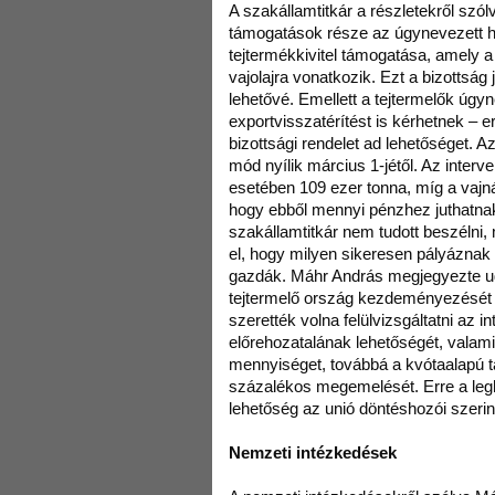
A szakállamtitkár a részletekről szó
támogatások része az úgynevezett h
tejtermékkivitel támogatása, amely a 
vajolajra vonatkozik. Ezt a bizottság 
lehetővé. Emellett a tejtermelők úgy
exportvisszatérítést is kérhetnek – e
bizottsági rendelet ad lehetőséget. Az
mód nyílik március 1-jétől. Az inter
esetében 109 ezer tonna, míg a vajnál
hogy ebből mennyi pénzhez juthatna
szakállamtitkár nem tudott beszélni,
el, hogy milyen sikeresen pályáznak
gazdák. Máhr András megjegyezte u
tejtermelő ország kezdeményezését e
szerették volna felülvizsgáltatni az i
előrehozatalának lehetőségét, valami
mennyiséget, továbbá a kvótaalapú
százalékos megemelését. Erre a leg
lehetőség az unió döntéshozói szerin
Nemzeti intézkedések