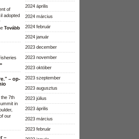
2024 április
ent of
cil adopted
2024 március
r
2024 február
he
Tovább
2024 január
2023 december
2023 november
Fisheries
»
2023 október
2023 szeptember
e.” – op-
nio
2023 augusztus
 the 7th
2023 július
ummit in
2023 április
ulder,
of our
2023 március
2023 február
r –