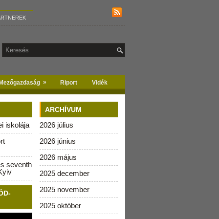
ARTNEREK
»
Mezőgazdaság
Riport
Vidék
ARCHÍVUM
 iskolája
2026 július
rt
2026 június
2026 május
es seventh
Kyiv
2025 december
2025 november
ÓD-
2025 október