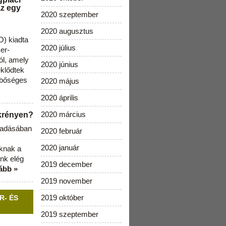
az egy
2020 szeptember
2020 augusztus
) kiadta
2020 július
zer-
ól, amely
2020 június
klődtek
 bőséges
2020 május
2020 április
2020 március
ekrényen?
b adásában
2020 február
2020 január
aknak a
nk elég
2019 december
ább »
2019 november
2019 október
R- ÉS
2019 szeptember