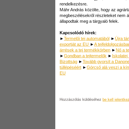
rendelkezésre.
Máhr András közölte, hogy az agrárt
megbeszélésekről részleteket nem ál
állapodtak meg a tárgyaló felek.
Kapcsolódó hírek:
►
Termelői tej automatából
►
Újra tá
exportját az EU
►
A tejfeldolgozásb
árrések a tej termékkörben
►
Nő a te
►
Gondban a tejtermelők
►
Iskolatej
Bizottság
►
Tovább gyorsít a Danon
túllépéséért
►
Górcső alá veszi a kín
EU
Hozzászólás küldéséhez
be kell jelentke