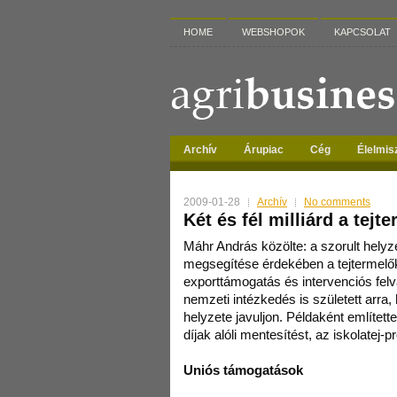
HOME
WEBSHOPOK
KAPCSOLAT
Archív
Árupiac
Cég
Élelmis
2009-01-28
Archív
No comments
Két és fél milliárd a tej
Máhr András közölte: a szorult helyze
megsegítése érdekében a tejtermelők
exporttámogatás és intervenciós fel
nemzeti intézkedés is született arra,
helyzete javuljon. Példaként említette
díjak alóli mentesítést, az iskolatej-
Uniós támogatások