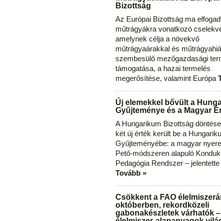
Bizottság
Az Európai Bizottság ma elfogad
műtrágyákra vonatkozó cselekvés
amelynek célja a növekvő
műtrágyaárakkal és műtrágyahi
szembesülő mezőgazdasági ter
támogatása, a hazai termelés
megerősítése, valamint Európa
Új elemekkel bővült a Hung
Gyűjteménye és a Magyar Ér
A Hungarikum Bizottság döntése 
két új érték került be a Hungari
Gyűjteményébe: a magyar nyere
Pető-módszeren alapuló Konduk
Pedagógia Rendszer – jelentette
Tovább »
Csökkent a FAO élelmiszerá
októberben, rekordközeli
gabonakészletek várhatók –
élelmiszer-alapanyagok vilá