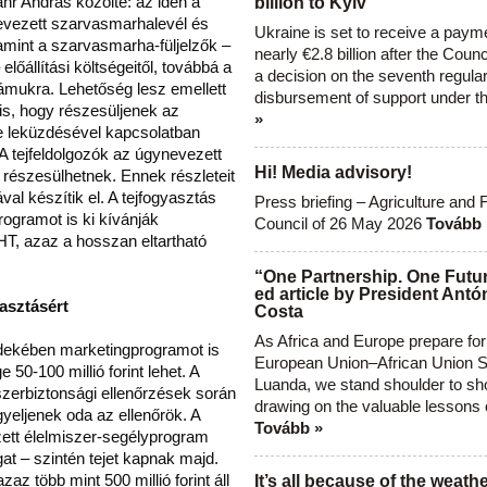
hr András közölte: az idén a
billion to Kyiv
evezett szarvasmarhalevél és
Ukraine is set to receive a paym
alamint a szarvasmarha-füljelzők –
nearly €2.8 billion after the Coun
előállítási költségeitől, továbbá a
a decision on the seventh regula
zámukra. Lehetőség lesz emellett
disbursement of support under t
s, hogy részesüljenek az
»
ve leküzdésével kapcsolatban
A tejfeldolgozók az úgynevezett
Hi! Media advisory!
 részesülhetnek. Ennek részleteit
al készítik el. A tejfogyasztás
Press briefing – Agriculture and 
ogramot is ki kívánják
Council of 26 May 2026
Tovább 
HT, azaz a hosszan eltartható
“One Partnership. One Futur
ed article by President Antó
asztásért
Costa
As Africa and Europe prepare for
rdekében marketingprogramot is
European Union–African Union S
 50-100 millió forint lehet. A
Luanda, we stand shoulder to sho
zerbiztonsági ellenőrzések során
drawing on the valuable lessons 
gyeljenek oda az ellenőrök. A
Tovább »
ett élelmiszer-segélyprogram
at – szintén tejet kapnak majd.
zaz több mint 500 millió forint áll
It’s all because of the weathe