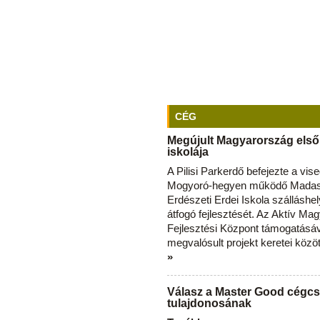
CÉG
Megújult Magyarország első
iskolája
A Pilisi Parkerdő befejezte a vise
Mogyoró-hegyen működő Madas
Erdészeti Erdei Iskola szálláshe
átfogó fejlesztését. Az Aktív Ma
Fejlesztési Központ támogatásá
megvalósult projekt keretei közö
»
Válasz a Master Good cégcs
tulajdonosának