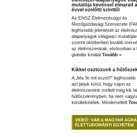
mutatója kevéssel elmarad 
évvel ezelőtti szinttől
Az ENSZ Élelmezésügyi és
Mezőgazdasági Szervezete (FAO
legfrissebb jelentését az élelmis
alapanyagok világpiaci mutatójár
szerint októberben tovább mérsé
az élelmiszerárak, elsősorban a
globális kínálat
Tovább »
Kikkel osztozunk a hűtősz
A „Ma Te mit eszel?” legfrisseb
azt járjuk körül, hogy vajon az
élelmiszereink mellett még kik l
hűtőszekrényben, ha nem vagyu
körültekintőek. Mindemellett
Tov
VIDEÓ: VÁR A MAGYAR AGRÁ
ÉLETTUDOMÁNYI EGYETEM