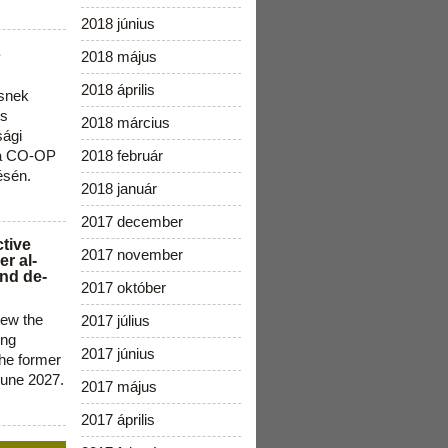
2018 június
s
2018 május
2018 április
snek
os
2018 március
sági
 a CO-OP
2018 február
ésén.
2018 január
2017 december
ctive
2017 november
r al-
nd de-
2017 október
new the
2017 július
ing
2017 június
the former
June 2027.
2017 május
2017 április