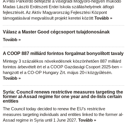
A Pilisi Parkerdő befejezte a visegrádi Mogyoró-hegyen működő
Madas László Erdészeti Erdei Iskola szálláshelyének átfogó
fejlesztését. Az Aktív Magyarország Fejlesztési Központ
támogatásával megvalósult projekt keretei között
Tovább »
Válasz a Master Good cégcsoport tulajdonosának
Tovább »
A COOP 887 milliárd forintos forgalmat bonyolított tavaly
Mintegy 3 százalékos növekedésnek köszönhetően 887 milliárd
forintos árbevételt ért el a COOP Gazdasági Csoport 2025-ben –
hangzott el a CO-OP Hungary Zrt. május 20-i közgyűlésén.
Tovább »
Syria: Council renews restrictive measures targeting the
former al-Assad regime for one year and de-lists certain
entities
The Council today decided to renew the EU’s restrictive
measures targeting individuals and entities linked to the former al-
Assad regime in Syria until 1 June 2027.
Tovább »