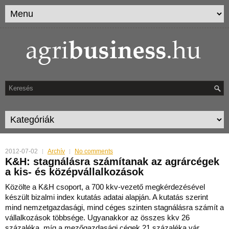
2012-07-02
Archív
No comments
K&H: stagnálásra számítanak az agrárcégek
a kis- és középvállalkozások
Közölte a K&H csoport, a 700 kkv-vezető megkérdezésével
készült bizalmi index kutatás adatai alapján.
A kutatás szerint
mind nemzetgazdasági, mind céges szinten stagnálásra számít a
vállalkozások többsége. Ugyanakkor az összes kkv 26
százaléka, míg a mezőgazdasági cégek 21 százaléka vár