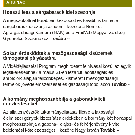
ÁRUPIAC
Hosszú lesz a sárgabarack idei szezonja
A megszokottnál korábban kezdődött és tovább is tarthat a
sárgabarack szezonja az idén – közölte a Nemzeti
Agrárgazdasági Kamara (NAK) és a FruitVeb Magyar Zöldség-
Gyümölcs Szakmaközi
Tovább »
Sokan érdeklődtek a mezőgazdasági kisüzemek
támogatási pályázatára
A Vidékfejlesztési Program meghirdetett felhívásai közül az egyik
legsikeresebbnek a május 31-én lezárult, adottságaik és
ambícióik alapján fejlődőképes, kisméretű mezőgazdasági
termelők jövedelemszerzését és gazdasági több lábon
Tovább »
A kormány meghosszabbítja a gabonakiviteli
intézkedéseket
Az állattenyésztők takarmányellátása, illetve a lakossági
élelmiszerigények biztosítása érdekében a kormány két hónappal
meghosszabbítja a gabona-, olajos- és fehérjenövény kiviteli
bejelentési kötelezettséget – közölte Nagy István
Tovább »