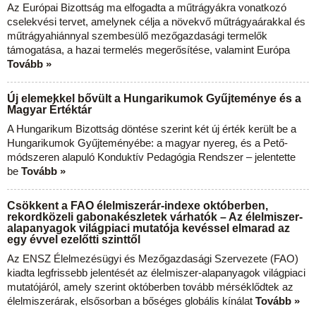
Az Európai Bizottság ma elfogadta a műtrágyákra vonatkozó
cselekvési tervet, amelynek célja a növekvő műtrágyaárakkal és
műtrágyahiánnyal szembesülő mezőgazdasági termelők
támogatása, a hazai termelés megerősítése, valamint Európa
Tovább »
Új elemekkel bővült a Hungarikumok Gyűjteménye és a
Magyar Értéktár
A Hungarikum Bizottság döntése szerint két új érték került be a
Hungarikumok Gyűjteményébe: a magyar nyereg, és a Pető-
módszeren alapuló Konduktív Pedagógia Rendszer – jelentette
be
Tovább »
Csökkent a FAO élelmiszerár-indexe októberben,
rekordközeli gabonakészletek várhatók – Az élelmiszer-
alapanyagok világpiaci mutatója kevéssel elmarad az
egy évvel ezelőtti szinttől
Az ENSZ Élelmezésügyi és Mezőgazdasági Szervezete (FAO)
kiadta legfrissebb jelentését az élelmiszer-alapanyagok világpiaci
mutatójáról, amely szerint októberben tovább mérséklődtek az
élelmiszerárak, elsősorban a bőséges globális kínálat
Tovább »