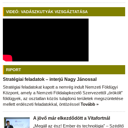
VIDEÓ: VADÁSZKUTYÁK VIZSGÁZTATÁSA
RIPORT
Stratégiai feladatok – interjú Nagy Jánossal
Stratégiai feladatokat kapott a nemrég indult Nemzeti Földügyi
Központ, amely a Nemzeti Földalapkezelő Szervezettől „örökölt”
földügyek, az osztatlan közös tulajdonú területek megszüntetése
mellett erdészeti feladatokkal, öntözéssel
Tovább »
A jövő már elkezdődött a Vitafortnál
„Megáll az ész! Ember és technológia” – Szédítő