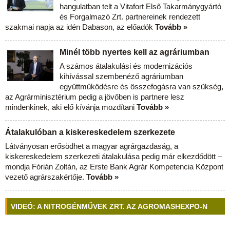
hangulatban telt a Vitafort Első Takarmánygyártó
és Forgalmazó Zrt. partnereinek rendezett
szakmai napja az idén Dabason, az előadók
Tovább »
Minél több nyertes kell az agráriumban
A számos átalakulási és modernizációs
kihívással szembenéző agráriumban
együttműködésre és összefogásra van szükség,
az Agrárminisztérium pedig a jövőben is partnere lesz
mindenkinek, aki elő kívánja mozdítani
Tovább »
Átalakulóban a kiskereskedelem szerkezete
Látványosan erősödhet a magyar agrárgazdaság, a
kiskereskedelem szerkezeti átalakulása pedig már elkezdődött –
mondja Fórián Zoltán, az Erste Bank Agrár Kompetencia Központ
vezető agrárszakértője.
Tovább »
VIDEÓ: A NITROGÉNMŰVEK ZRT. AZ AGROMASHEXPO-N