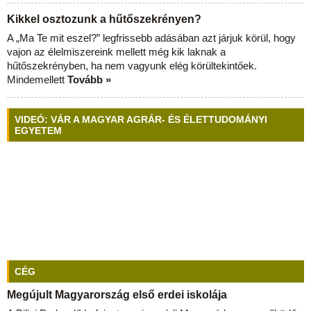
Kikkel osztozunk a hűtőszekrényen?
A „Ma Te mit eszel?” legfrissebb adásában azt járjuk körül, hogy
vajon az élelmiszereink mellett még kik laknak a
hűtőszekrényben, ha nem vagyunk elég körültekintőek.
Mindemellett
Tovább »
VIDEÓ: VÁR A MAGYAR AGRÁR- ÉS ÉLETTUDOMÁNYI
EGYETEM
CÉG
Megújult Magyarország első erdei iskolája