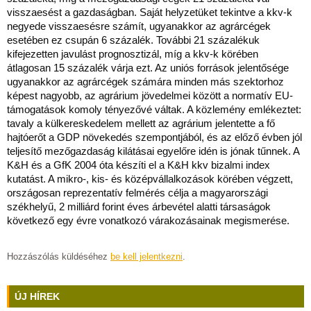
visszaesést a gazdaságban. Saját helyzetüket tekintve a kkv-k
negyede visszaesésre számít, ugyanakkor az agrárcégek
esetében ez csupán 6 százalék. További 21 százalékuk
kifejezetten javulást prognosztizál, míg a kkv-k körében
átlagosan 15 százalék várja ezt. Az uniós források jelentősége
ugyanakkor az agrárcégek számára minden más szektorhoz
képest nagyobb, az agrárium jövedelmei között a normatív EU-
támogatások komoly tényezővé váltak. A közlemény emlékeztet:
tavaly a külkereskedelem mellett az agrárium jelentette a fő
hajtóerőt a GDP növekedés szempontjából, és az előző évben jól
teljesítő mezőgazdaság kilátásai egyelőre idén is jónak tűnnek. A
K&H és a GfK 2004 óta készíti el a K&H kkv bizalmi index
kutatást. A mikro-, kis- és középvállalkozások körében végzett,
országosan reprezentatív felmérés célja a magyarországi
székhelyű, 2 milliárd forint éves árbevétel alatti társaságok
következő egy évre vonatkozó várakozásainak megismerése.
Hozzászólás küldéséhez
be kell jelentkezni
.
ÚJ HÍREK