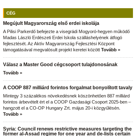
CÉG
Megújult Magyarország első erdei iskolája
A Pilisi Parkerdő befejezte a visegrádi Mogyoró-hegyen működő
Madas László Erdészeti Erdei Iskola szálláshelyének átfogó
fejlesztését. Az Aktív Magyarország Fejlesztési Központ
támogatásával megvalósult projekt keretei között
Tovább »
Válasz a Master Good cégcsoport tulajdonosának
Tovább »
A COOP 887 milliárd forintos forgalmat bonyolított tavaly
Mintegy 3 százalékos növekedésnek köszönhetően 887 milliárd
forintos árbevételt ért el a COOP Gazdasági Csoport 2025-ben –
hangzott el a CO-OP Hungary Zrt. május 20-i közgyűlésén.
Tovább »
Syria: Council renews restrictive measures targeting the
former al-Assad regime for one year and de-lists certain