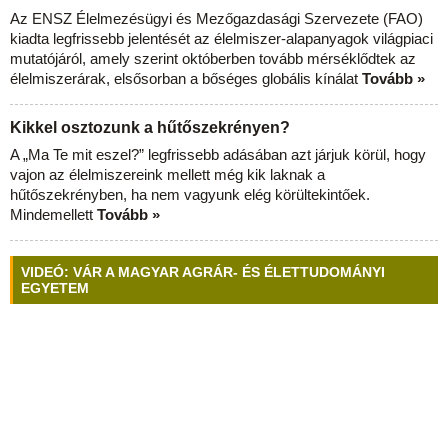
Az ENSZ Élelmezésügyi és Mezőgazdasági Szervezete (FAO)
kiadta legfrissebb jelentését az élelmiszer-alapanyagok világpiaci
mutatójáról, amely szerint októberben tovább mérséklődtek az
élelmiszerárak, elsősorban a bőséges globális kínálat
Tovább »
Kikkel osztozunk a hűtőszekrényen?
A „Ma Te mit eszel?” legfrissebb adásában azt járjuk körül, hogy
vajon az élelmiszereink mellett még kik laknak a
hűtőszekrényben, ha nem vagyunk elég körültekintőek.
Mindemellett
Tovább »
VIDEÓ: VÁR A MAGYAR AGRÁR- ÉS ÉLETTUDOMÁNYI
EGYETEM