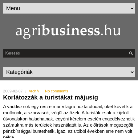
2009-02-07
Archív
No comments
Korlátozzák a turistákat májusig
A vaddisznók egy része már világra hozta utódait, őket követik a
muflonok, a szarvasok, végül az őzek. A turisták csak a kijelölt
útvonalakon haladhatnak, egyéni kérelem esetén engedé
lyezhetik
számukra más területek használatát is. Az előírások megszegőit
pénzbírsággal büntethetik, igaz, az utóbbi években erre nem volt
példa.