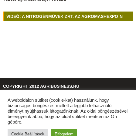
VIDEÓ: A NITROGÉNMŰVEK ZRT. AZ AGROMASHEXPO-N
COPYRIGHT 2012 AGRIBUSINESS.HU
A weboldalon sütiket (cookie-kat) használunk, hogy
© 2026
agribusiness.hu
biztonságos böngészés mellett a legjobb felhasználói
élményt nyújthassuk látogatóinknak. Az oldal böngészésével
beleegyezik abba, hogy az oldal sütiket mentsen az Ön
gépére.
Cookie Beállítások
Elfogadom