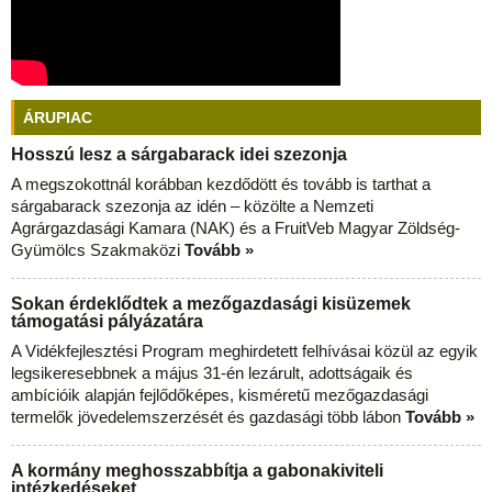
ÁRUPIAC
Hosszú lesz a sárgabarack idei szezonja
A megszokottnál korábban kezdődött és tovább is tarthat a
sárgabarack szezonja az idén – közölte a Nemzeti
Agrárgazdasági Kamara (NAK) és a FruitVeb Magyar Zöldség-
Gyümölcs Szakmaközi
Tovább »
Sokan érdeklődtek a mezőgazdasági kisüzemek
támogatási pályázatára
A Vidékfejlesztési Program meghirdetett felhívásai közül az egyik
legsikeresebbnek a május 31-én lezárult, adottságaik és
ambícióik alapján fejlődőképes, kisméretű mezőgazdasági
termelők jövedelemszerzését és gazdasági több lábon
Tovább »
A kormány meghosszabbítja a gabonakiviteli
intézkedéseket