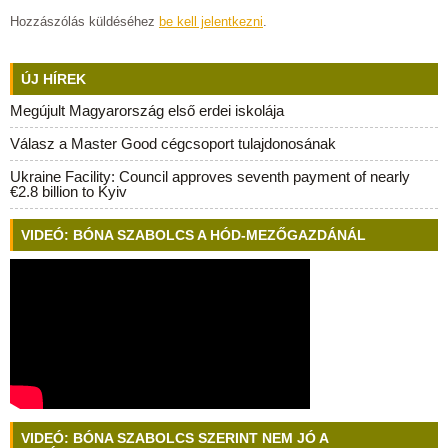
Hozzászólás küldéséhez
be kell jelentkezni
.
ÚJ HÍREK
Megújult Magyarország első erdei iskolája
Válasz a Master Good cégcsoport tulajdonosának
Ukraine Facility: Council approves seventh payment of nearly
€2.8 billion to Kyiv
VIDEÓ: BÓNA SZABOLCS A HÓD-MEZŐGAZDÁNÁL
VIDEÓ: BÓNA SZABOLCS SZERINT NEM JÓ A