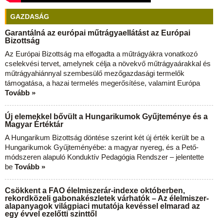
GAZDASÁG
Garantálná az európai műtrágyaellátást az Európai
Bizottság
Az Európai Bizottság ma elfogadta a műtrágyákra vonatkozó
cselekvési tervet, amelynek célja a növekvő műtrágyaárakkal és
műtrágyahiánnyal szembesülő mezőgazdasági termelők
támogatása, a hazai termelés megerősítése, valamint Európa
Tovább »
Új elemekkel bővült a Hungarikumok Gyűjteménye és a
Magyar Értéktár
A Hungarikum Bizottság döntése szerint két új érték került be a
Hungarikumok Gyűjteményébe: a magyar nyereg, és a Pető-
módszeren alapuló Konduktív Pedagógia Rendszer – jelentette
be
Tovább »
Csökkent a FAO élelmiszerár-indexe októberben,
rekordközeli gabonakészletek várhatók – Az élelmiszer-
alapanyagok világpiaci mutatója kevéssel elmarad az
egy évvel ezelőtti szinttől