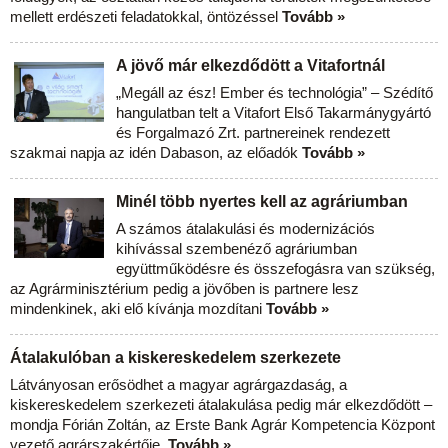
mellett erdészeti feladatokkal, öntözéssel
Tovább »
A jövő már elkezdődött a Vitafortnál
„Megáll az ész! Ember és technológia” – Szédítő
hangulatban telt a Vitafort Első Takarmánygyártó
és Forgalmazó Zrt. partnereinek rendezett
szakmai napja az idén Dabason, az előadók
Tovább »
Minél több nyertes kell az agráriumban
A számos átalakulási és modernizációs
kihívással szembenéző agráriumban
együttműködésre és összefogásra van szükség,
az Agrárminisztérium pedig a jövőben is partnere lesz
mindenkinek, aki elő kívánja mozdítani
Tovább »
Átalakulóban a kiskereskedelem szerkezete
Látványosan erősödhet a magyar agrárgazdaság, a
kiskereskedelem szerkezeti átalakulása pedig már elkezdődött –
mondja Fórián Zoltán, az Erste Bank Agrár Kompetencia Központ
vezető agrárszakértője.
Tovább »