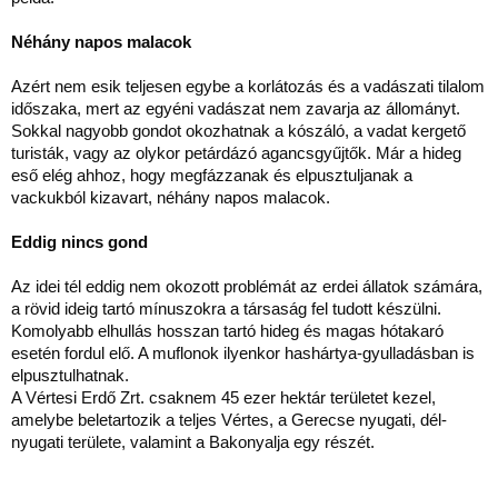
Néhány napos malacok
Azért nem esik teljesen egybe a korlátozás és a vadászati tilalom
időszaka, mert az egyéni vadászat nem zavarja az állományt.
Sokkal nagyobb gondot okozhatnak a kószáló, a vadat kergető
turisták, vagy az olykor petárdázó agancsgyűjtők. Már a hideg
eső elég ahhoz, hogy megfázzanak és elpusztuljanak a
vackukból kizavart, néhány napos malacok.
Eddig nincs gond
Az idei tél eddig nem okozott problémát az erdei állatok számára,
a rövid ideig tartó mínuszokra a társaság fel tudott készülni.
Komolyabb elhullás hosszan tartó hideg és magas hótakaró
esetén fordul elő. A muflonok ilyenkor hashártya-gyulladásban is
elpusztulhatnak.
A Vértesi Erdő Zrt. csaknem 45 ezer hektár területet kezel,
amelybe beletartozik a teljes Vértes, a Gerecse nyugati, dél-
nyugati területe, valamint a Bakonyalja egy részét.