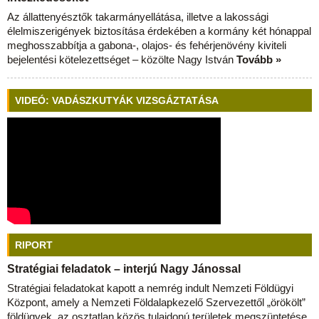
Az állattenyésztők takarmányellátása, illetve a lakossági
élelmiszerigények biztosítása érdekében a kormány két hónappal
meghosszabbítja a gabona-, olajos- és fehérjenövény kiviteli
bejelentési kötelezettséget – közölte Nagy István
Tovább »
VIDEÓ: VADÁSZKUTYÁK VIZSGÁZTATÁSA
RIPORT
Stratégiai feladatok – interjú Nagy Jánossal
Stratégiai feladatokat kapott a nemrég indult Nemzeti Földügyi
Központ, amely a Nemzeti Földalapkezelő Szervezettől „örökölt”
földügyek, az osztatlan közös tulajdonú területek megszüntetése