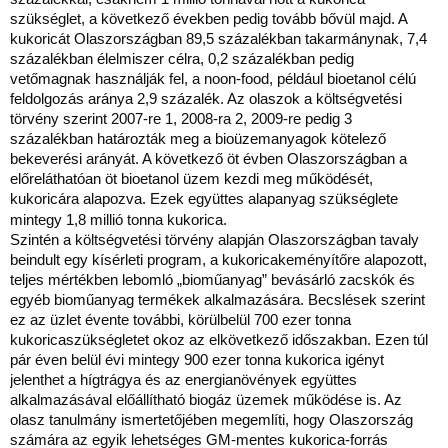
szükséglet, a következő években pedig tovább bővül majd. A
kukoricát Olaszországban 89,5 százalékban takarmánynak, 7,4
százalékban élelmiszer célra, 0,2 százalékban pedig
vetőmagnak használják fel, a noon-food, például bioetanol célú
feldolgozás aránya 2,9 százalék. Az olaszok a költségvetési
törvény szerint 2007-re 1,
2008-ra 2, 2009-re pedig 3
százalékban határozták meg a bioüzemanyagok kötelező
bekeverési arányát. A következő öt évben Olaszországban a
előreláthatóan öt bioetanol üzem kezdi meg működését,
kukoricára alapozva. Ezek együttes alapanyag szükséglete
mintegy 1,8 millió tonna kukorica.
Szintén a költségvetési törvény alapján Olaszországban tavaly
beindult egy kísérleti program, a kukoricakeményítőre alapozott,
teljes mértékben lebomló „bioműanyag” bevásárló zacskók és
egyéb bioműanyag termékek alkalmazására. Becslések szerint
ez az üzlet évente további, körülbelül 700 ezer tonna
kukoricaszükségletet okoz az elkövetkező időszakban. Ezen túl
pár éven belül évi mintegy 900 ezer tonna kukorica igényt
jelenthet a hígtrágya és az energianövények együttes
alkalmazásával előállítható biogáz üzemek működése is. Az
olasz tanulmány ismertetőjében megemlíti, hogy
Olaszország
számára az egyik lehetséges GM-mentes kukorica-forrás