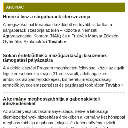
ÁRUPIAC
Hosszú lesz a sárgabarack idei szezonja
A megszokottnál korábban kezdődött és tovább is tarthat a
sárgabarack szezonja az idén – közölte a Nemzeti
Agrárgazdasági Kamara (NAK) és a FruitVeb Magyar Zöldség-
Gyümölcs Szakmaközi
Tovább »
Sokan érdeklődtek a mezőgazdasági kisüzemek
támogatási pályázatára
A Vidékfejlesztési Program meghirdetett felhívásai közül az egyik
legsikeresebbnek a május 31-én lezárult, adottságaik és
ambícióik alapján fejlődőképes, kisméretű mezőgazdasági
termelők jövedelemszerzését és gazdasági több lábon
Tovább »
A kormány meghosszabbítja a gabonakiviteli
intézkedéseket
Az állattenyésztők takarmányellátása, illetve a lakossági
élelmiszerigények biztosítása érdekében a kormány két hónappal
meghosszabbítja a gabona-, olajos- és fehérjenövény kiviteli