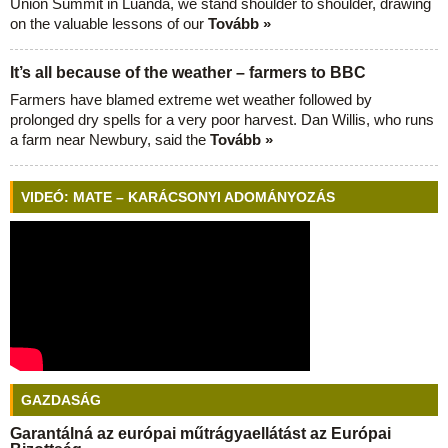
Union Summit in Luanda, we stand shoulder to shoulder, drawing
on the valuable lessons of our
Tovább »
It’s all because of the weather – farmers to BBC
Farmers have blamed extreme wet weather followed by
prolonged dry spells for a very poor harvest. Dan Willis, who runs
a farm near Newbury, said the
Tovább »
VIDEÓ: MATE – KARÁCSONYI ADOMÁNYOZÁS
GAZDASÁG
Garantálná az európai műtrágyaellátást az Európai