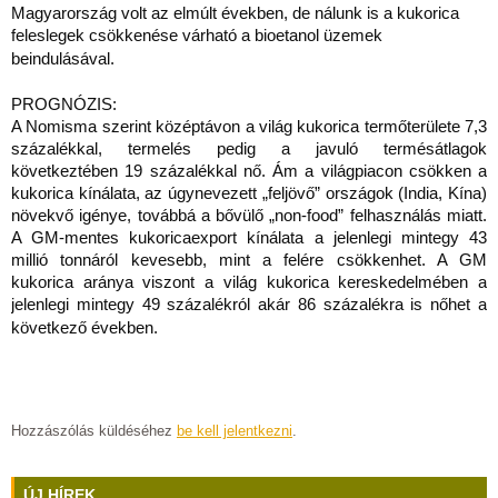
Magyarország volt az elmúlt években, de nálunk is a kukorica
feleslegek csökkenése várható a bioetanol üzemek
beindulásával.
PROGNÓZIS:
A Nomisma szerint középtávon a világ kukorica termőterülete 7,3
százalékkal, termelés pedig a javuló termésátlagok
következtében 19 százalékkal nő. Ám a világpiacon csökken a
kukorica kínálata, az úgynevezett „feljövő” országok (India, Kína)
növekvő igénye, továbbá a bővülő „non-food” felhasználás miatt.
A GM-mentes kukoricaexport kínálata a jelenlegi mintegy 43
millió tonnáról kevesebb, mint a felére csökkenhet. A GM
kukorica aránya viszont a világ kukorica kereskedelmében a
jelenlegi mintegy 49 százalékról akár 86 százalékra is nőhet a
következő években.
Hozzászólás küldéséhez
be kell jelentkezni
.
ÚJ HÍREK