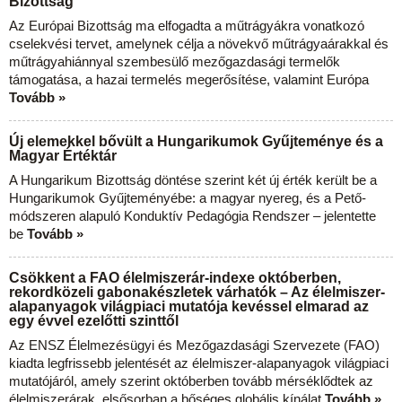
Bizottság
Az Európai Bizottság ma elfogadta a műtrágyákra vonatkozó
cselekvési tervet, amelynek célja a növekvő műtrágyaárakkal és
műtrágyahiánnyal szembesülő mezőgazdasági termelők
támogatása, a hazai termelés megerősítése, valamint Európa
Tovább »
Új elemekkel bővült a Hungarikumok Gyűjteménye és a
Magyar Értéktár
A Hungarikum Bizottság döntése szerint két új érték került be a
Hungarikumok Gyűjteményébe: a magyar nyereg, és a Pető-
módszeren alapuló Konduktív Pedagógia Rendszer – jelentette
be
Tovább »
Csökkent a FAO élelmiszerár-indexe októberben,
rekordközeli gabonakészletek várhatók – Az élelmiszer-
alapanyagok világpiaci mutatója kevéssel elmarad az
egy évvel ezelőtti szinttől
Az ENSZ Élelmezésügyi és Mezőgazdasági Szervezete (FAO)
kiadta legfrissebb jelentését az élelmiszer-alapanyagok világpiaci
mutatójáról, amely szerint októberben tovább mérséklődtek az
élelmiszerárak, elsősorban a bőséges globális kínálat
Tovább »