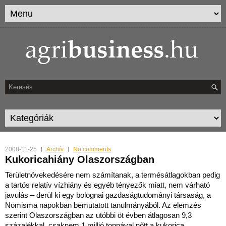
2008-11-25
Archív
No comments
Kukoricahiány Olaszországban
Területnövekedésére nem számítanak, a termésátlagokban pedig
a tartós relatív vízhiány és egyéb té
nyezők miatt, nem várható
javulás – derül ki egy bolognai gazdaságtudományi társaság, a
Nomisma napokban bemutatott tanulmányából. Az elemzés
szerint Olaszországban az utóbbi öt évben átlagosan 9,3
százalékkal, csaknem 1 millió tonnával nőtt a kukorica