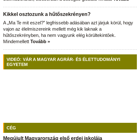
Kikkel osztozunk a hűtőszekrényen?
A „Ma Te mit eszel?” legfrissebb adásában azt járjuk körül, hogy
vajon az élelmiszereink mellett még kik laknak a
hűtőszekrényben, ha nem vagyunk elég körültekintőek.
Mindemellett
Tovább »
VIDEÓ: VÁR A MAGYAR AGRÁR- ÉS ÉLETTUDOMÁNYI
EGYETEM
CÉG
Megújult Magyarország első erdei iskolája