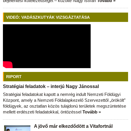
bejelentési kötelezettséget – közölte Nagy István
Tovább »
VIDEÓ: VADÁSZKUTYÁK VIZSGÁZTATÁSA
RIPORT
Stratégiai feladatok – interjú Nagy Jánossal
Stratégiai feladatokat kapott a nemrég indult Nemzeti Földügyi
Központ, amely a Nemzeti Földalapkezelő Szervezettől „örökölt”
földügyek, az osztatlan közös tulajdonú területek megszüntetése
mellett erdészeti feladatokkal, öntözéssel
Tovább »
A jövő már elkezdődött a Vitafortnál