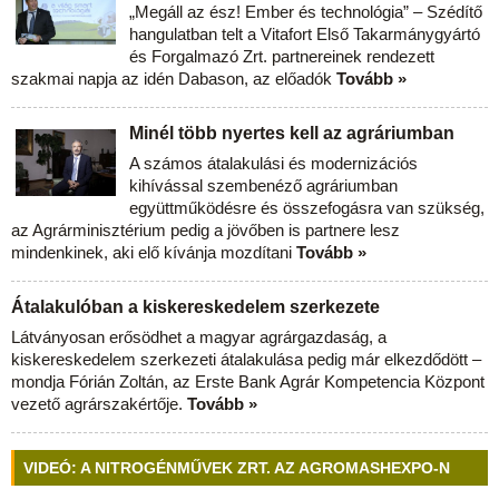
„Megáll az ész! Ember és technológia” – Szédítő
hangulatban telt a Vitafort Első Takarmánygyártó
és Forgalmazó Zrt. partnereinek rendezett
szakmai napja az idén Dabason, az előadók
Tovább »
Minél több nyertes kell az agráriumban
A számos átalakulási és modernizációs
kihívással szembenéző agráriumban
együttműködésre és összefogásra van szükség,
az Agrárminisztérium pedig a jövőben is partnere lesz
mindenkinek, aki elő kívánja mozdítani
Tovább »
Átalakulóban a kiskereskedelem szerkezete
Látványosan erősödhet a magyar agrárgazdaság, a
kiskereskedelem szerkezeti átalakulása pedig már elkezdődött –
mondja Fórián Zoltán, az Erste Bank Agrár Kompetencia Központ
vezető agrárszakértője.
Tovább »
VIDEÓ: A NITROGÉNMŰVEK ZRT. AZ AGROMASHEXPO-N