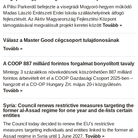
A Pilisi Parkerdő befejezte a visegrádi Mogyoró-hegyen működő
Madas László Erdészeti Erdei Iskola szálláshelyének átfogó
fejlesztését. Az Aktív Magyarország Fejlesztési Központ
támogatásával megvalósult projekt keretei között
Tovább »
Válasz a Master Good cégcsoport tulajdonosának
Tovább »
A COOP 887 milliárd forintos forgalmat bonyolított tavaly
Mintegy 3 százalékos növekedésnek köszönhetően 887 milliárd
forintos árbevételt ért el a COOP Gazdasági Csoport 2025-ben –
hangzott el a CO-OP Hungary Zrt. május 20-i közgyűlésén.
Tovább »
Syria: Council renews restrictive measures targeting the
former al-Assad regime for one year and de-lists certain
entities
The Council today decided to renew the EU’s restrictive
measures targeting individuals and entities linked to the former al-
Assad regime in Syria until 1 June 2027.
Tovább »