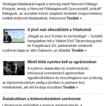
Stratégiai feladatokat kapott a nemrég indult Nemzeti Földügyi
Központ, amely a Nemzeti Földalapkezelő Szervezettől „örökölt”
földügyek, az osztatlan közös tulajdonú területek megszüntetése
mellett erdészeti feladatokkal, öntözéssel
Tovább »
A jövő már elkezdődött a Vitafortnál
„Megáll az ész! Ember és technológia” – Szédítő
hangulatban telt a Vitafort Első Takarmánygyártó
és Forgalmazó Zrt. partnereinek rendezett
szakmai napja az idén Dabason, az előadók
Tovább »
Minél több nyertes kell az agráriumban
A számos átalakulási és modernizációs
kihívással szembenéző agráriumban
együttműködésre és összefogásra van szükség,
az Agrárminisztérium pedig a jövőben is partnere lesz
mindenkinek, aki elő kívánja mozdítani
Tovább »
Átalakulóban a kiskereskedelem szerkezete
Látványosan erősödhet a magyar agrárgazdaság, a