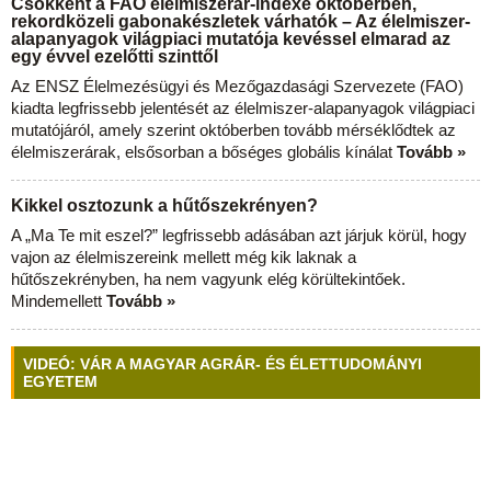
Csökkent a FAO élelmiszerár-indexe októberben,
rekordközeli gabonakészletek várhatók – Az élelmiszer-
alapanyagok világpiaci mutatója kevéssel elmarad az
egy évvel ezelőtti szinttől
Az ENSZ Élelmezésügyi és Mezőgazdasági Szervezete (FAO)
kiadta legfrissebb jelentését az élelmiszer-alapanyagok világpiaci
mutatójáról, amely szerint októberben tovább mérséklődtek az
élelmiszerárak, elsősorban a bőséges globális kínálat
Tovább »
Kikkel osztozunk a hűtőszekrényen?
A „Ma Te mit eszel?” legfrissebb adásában azt járjuk körül, hogy
vajon az élelmiszereink mellett még kik laknak a
hűtőszekrényben, ha nem vagyunk elég körültekintőek.
Mindemellett
Tovább »
VIDEÓ: VÁR A MAGYAR AGRÁR- ÉS ÉLETTUDOMÁNYI
EGYETEM