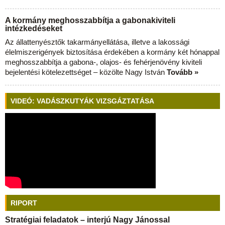
A kormány meghosszabbítja a gabonakiviteli
intézkedéseket
Az állattenyésztők takarmányellátása, illetve a lakossági
élelmiszerigények biztosítása érdekében a kormány két hónappal
meghosszabbítja a gabona-, olajos- és fehérjenövény kiviteli
bejelentési kötelezettséget – közölte Nagy István
Tovább »
VIDEÓ: VADÁSZKUTYÁK VIZSGÁZTATÁSA
RIPORT
Stratégiai feladatok – interjú Nagy Jánossal