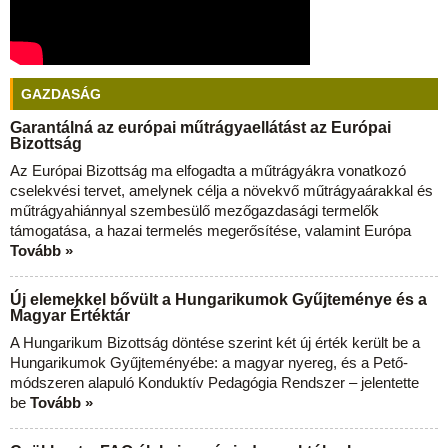
GAZDASÁG
Garantálná az európai műtrágyaellátást az Európai
Bizottság
Az Európai Bizottság ma elfogadta a műtrágyákra vonatkozó
cselekvési tervet, amelynek célja a növekvő műtrágyaárakkal és
műtrágyahiánnyal szembesülő mezőgazdasági termelők
támogatása, a hazai termelés megerősítése, valamint Európa
Tovább »
Új elemekkel bővült a Hungarikumok Gyűjteménye és a
Magyar Értéktár
A Hungarikum Bizottság döntése szerint két új érték került be a
Hungarikumok Gyűjteményébe: a magyar nyereg, és a Pető-
módszeren alapuló Konduktív Pedagógia Rendszer – jelentette
be
Tovább »