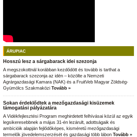
ÁRUPIAC
Hosszú lesz a sárgabarack idei szezonja
A megszokottnál korábban kezdődött és tovább is tarthat a
sárgabarack szezonja az idén – közölte a Nemzeti
Agrárgazdasági Kamara (NAK) és a FruitVeb Magyar Zöldség-
Gyümölcs Szakmaközi
Tovább »
Sokan érdeklődtek a mezőgazdasági kisüzemek
támogatási pályázatára
A Vidékfejlesztési Program meghirdetett felhívásai közül az egyik
legsikeresebbnek a május 31-én lezárult, adottságaik és
ambícióik alapján fejlődőképes, kisméretű mezőgazdasági
termelők jövedelemszerzését és gazdasági több lábon
Tovább »