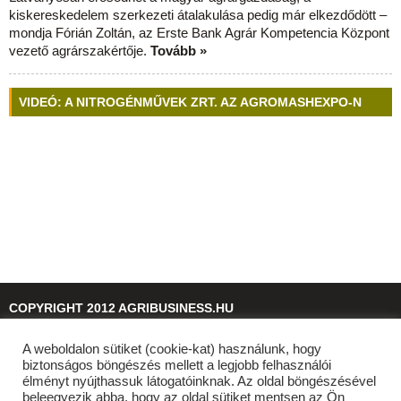
kiskereskedelem szerkezeti átalakulása pedig már elkezdődött –
mondja Fórián Zoltán, az Erste Bank Agrár Kompetencia Központ
vezető agrárszakértője.
Tovább »
VIDEÓ: A NITROGÉNMŰVEK ZRT. AZ AGROMASHEXPO-N
COPYRIGHT 2012 AGRIBUSINESS.HU
A weboldalon sütiket (cookie-kat) használunk, hogy
© 2026
agribusiness.hu
biztonságos böngészés mellett a legjobb felhasználói
élményt nyújthassuk látogatóinknak. Az oldal böngészésével
beleegyezik abba, hogy az oldal sütiket mentsen az Ön