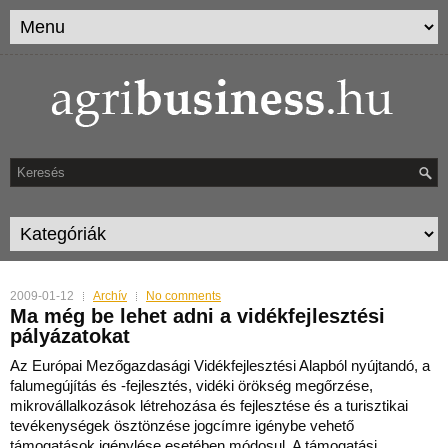
2009-01-12
Archív
No comments
Ma még be lehet adni a vidékfejlesztési
pályázatokat
Az Európai Mezőgazdasági Vidékfejlesztési Alapból nyújtandó, a
falumegújítás és -fejlesztés, vidéki örökség megőrzése,
mikrovállalkozások létrehozása és fejlesztése és a turi
sztikai
tevékenységek ösztönzése jogcímre igénybe vehető
támogatások igénylése esetében módosul. A támogatási