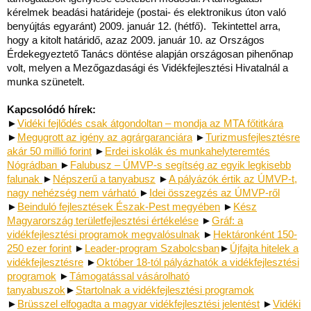
kérelmek beadási határideje (postai- és elektronikus úton való
benyújtás egyaránt) 2009. január 12. (hétfő). Tekintettel arra,
hogy a kitolt határidő, azaz 2009. január 10. az Országos
Érdekegyeztető Tanács döntése alapján országosan pihenőnap
volt, melyen a Mezőgazdasági és Vidékfejlesztési Hivatalnál a
munka szünetelt.
Kapcsolódó hírek:
►
Vidéki fejlődés csak átgondoltan – mondja az MTA főtitkára
►
Megugrott az igény az agrárgaranciára
►
Turizmusfejlesztésre
akár 50 millió forint
►
Erdei iskolák és munkahelyteremtés
Nógrádban
►
Falubusz – ÚMVP-s segítség az egyik legkisebb
falunak
►
Népszerű a tanyabusz
►
A pályázók értik az ÚMVP-t,
nagy nehézség nem várható
►
Idei összegzés az ÚMVP-ről
►
Beinduló fejlesztések Észak-Pest megyében
►
Kész
Magyarország területfejlesztési értékelése
►
Gráf: a
vidékfejlesztési programok megvalósulnak
►
Hektáronként 150-
250 ezer forint
►
Leader-program Szabolcsban
►
Újfajta hitelek a
vidékfejlesztésre
►
Október 18-tól pályázhatók a vidékfejlesztési
programok
►
Támogatással vásárolható
tanyabuszok
►
Startolnak a vidékfejlesztési programok
►
Brüsszel elfogadta a magyar vidékfejlesztési jelentést
►
Vidéki