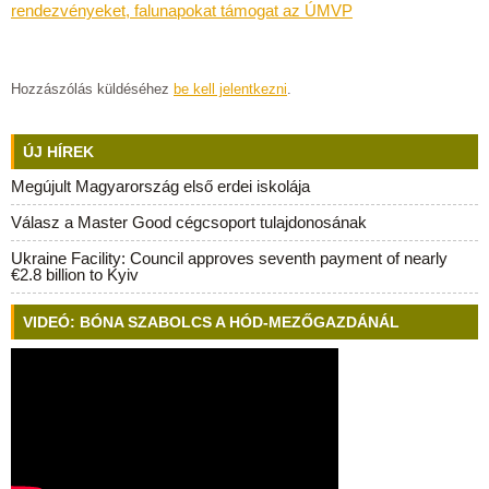
rendezvényeket, falunapokat támogat az ÚMVP
Hozzászólás küldéséhez
be kell jelentkezni
.
ÚJ HÍREK
Megújult Magyarország első erdei iskolája
Válasz a Master Good cégcsoport tulajdonosának
Ukraine Facility: Council approves seventh payment of nearly
€2.8 billion to Kyiv
VIDEÓ: BÓNA SZABOLCS A HÓD-MEZŐGAZDÁNÁL