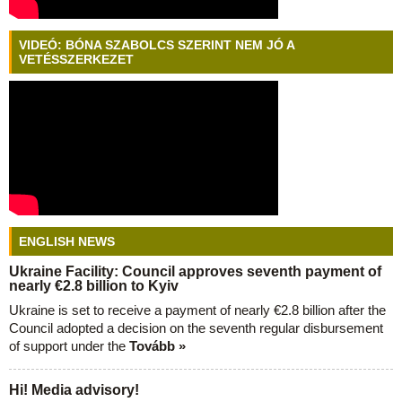
VIDEÓ: BÓNA SZABOLCS SZERINT NEM JÓ A
VETÉSSZERKEZET
ENGLISH NEWS
Ukraine Facility: Council approves seventh payment of
nearly €2.8 billion to Kyiv
Ukraine is set to receive a payment of nearly €2.8 billion after the
Council adopted a decision on the seventh regular disbursement
of support under the
Tovább »
Hi! Media advisory!