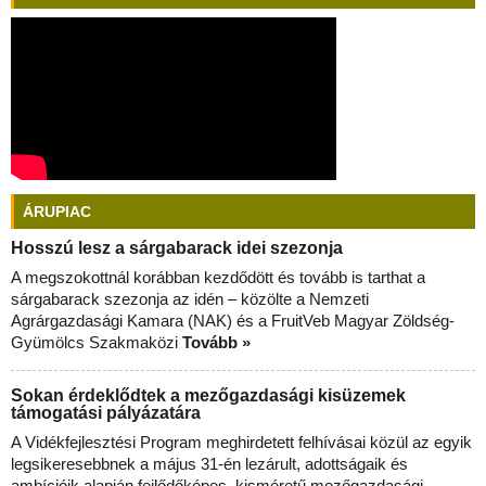
ÁRUPIAC
Hosszú lesz a sárgabarack idei szezonja
A megszokottnál korábban kezdődött és tovább is tarthat a
sárgabarack szezonja az idén – közölte a Nemzeti
Agrárgazdasági Kamara (NAK) és a FruitVeb Magyar Zöldség-
Gyümölcs Szakmaközi
Tovább »
Sokan érdeklődtek a mezőgazdasági kisüzemek
támogatási pályázatára
A Vidékfejlesztési Program meghirdetett felhívásai közül az egyik
legsikeresebbnek a május 31-én lezárult, adottságaik és
ambícióik alapján fejlődőképes, kisméretű mezőgazdasági