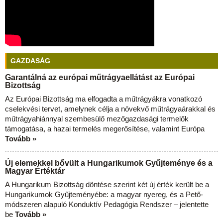
GAZDASÁG
Garantálná az európai műtrágyaellátást az Európai
Bizottság
Az Európai Bizottság ma elfogadta a műtrágyákra vonatkozó
cselekvési tervet, amelynek célja a növekvő műtrágyaárakkal és
műtrágyahiánnyal szembesülő mezőgazdasági termelők
támogatása, a hazai termelés megerősítése, valamint Európa
Tovább »
Új elemekkel bővült a Hungarikumok Gyűjteménye és a
Magyar Értéktár
A Hungarikum Bizottság döntése szerint két új érték került be a
Hungarikumok Gyűjteményébe: a magyar nyereg, és a Pető-
módszeren alapuló Konduktív Pedagógia Rendszer – jelentette
be
Tovább »