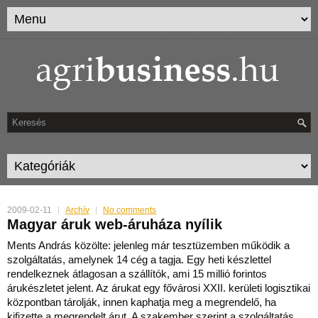
2009-02-11
Archív
No comments
Magyar áruk web-áruháza nyílik
Ments András közölte: jelenleg már tesztüzemben működik a
szolgáltatás, amelynek 14 cég a tagja. Egy heti készlettel
rendelkeznek átlagosan a szállítók, ami 15 millió forintos
árukés
zletet jelent. Az árukat egy fővárosi XXII. kerületi logisztikai
központban tárolják, innen kaphatja meg a megrendelő, ha
kifizette a megrendelt árut. A szakember szerint a szolgáltatás