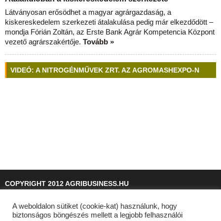
Látványosan erősödhet a magyar agrárgazdaság, a
kiskereskedelem szerkezeti átalakulása pedig már elkezdődött –
mondja Fórián Zoltán, az Erste Bank Agrár Kompetencia Központ
vezető agrárszakértője.
Tovább »
VIDEÓ: A NITROGÉNMŰVEK ZRT. AZ AGROMASHEXPO-N
COPYRIGHT 2012 AGRIBUSINESS.HU
A weboldalon sütiket (cookie-kat) használunk, hogy
© 2026
agribusiness.hu
biztonságos böngészés mellett a legjobb felhasználói