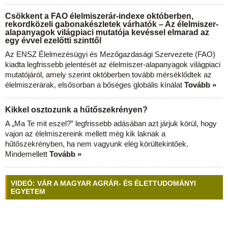
Csökkent a FAO élelmiszerár-indexe októberben,
rekordközeli gabonakészletek várhatók – Az élelmiszer-
alapanyagok világpiaci mutatója kevéssel elmarad az
egy évvel ezelőtti szinttől
Az ENSZ Élelmezésügyi és Mezőgazdasági Szervezete (FAO)
kiadta legfrissebb jelentését az élelmiszer-alapanyagok világpiaci
mutatójáról, amely szerint októberben tovább mérséklődtek az
élelmiszerárak, elsősorban a bőséges globális kínálat
Tovább »
Kikkel osztozunk a hűtőszekrényen?
A „Ma Te mit eszel?” legfrissebb adásában azt járjuk körül, hogy
vajon az élelmiszereink mellett még kik laknak a
hűtőszekrényben, ha nem vagyunk elég körültekintőek.
Mindemellett
Tovább »
VIDEÓ: VÁR A MAGYAR AGRÁR- ÉS ÉLETTUDOMÁNYI
EGYETEM