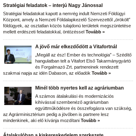
Stratégiai feladatok – interjú Nagy Jánossal
Stratégiai feladatokat kapott a nemrég indult Nemzeti Földügyi
Központ, amely a Nemzeti Földalapkezelő Szervezettől „örökölt”
földügyek, az osztatlan közös tulajdonú területek megszüntetése
mellett erdészeti feladatokkal, öntözéssel
Tovább »
A jövő már elkezdődött a Vitafortnál
„Megáll az ész! Ember és technológia” – Szédítő
hangulatban telt a Vitafort Első Takarmánygyártó
és Forgalmazó Zrt. partnereinek rendezett
szakmai napja az idén Dabason, az előadók
Tovább »
Minél több nyertes kell az agráriumban
A számos átalakulási és modernizációs
kihívással szembenéző agráriumban
együttműködésre és összefogásra van szükség,
az Agrárminisztérium pedig a jövőben is partnere lesz
mindenkinek, aki elő kívánja mozdítani
Tovább »
Átalakulóban a kiskereskedelem szerkezete