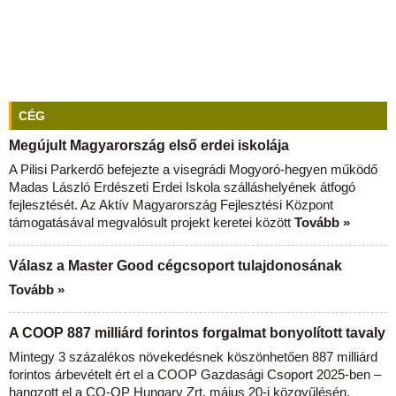
CÉG
Megújult Magyarország első erdei iskolája
A Pilisi Parkerdő befejezte a visegrádi Mogyoró-hegyen működő
Madas László Erdészeti Erdei Iskola szálláshelyének átfogó
fejlesztését. Az Aktív Magyarország Fejlesztési Központ
támogatásával megvalósult projekt keretei között
Tovább »
Válasz a Master Good cégcsoport tulajdonosának
Tovább »
A COOP 887 milliárd forintos forgalmat bonyolított tavaly
Mintegy 3 százalékos növekedésnek köszönhetően 887 milliárd
forintos árbevételt ért el a COOP Gazdasági Csoport 2025-ben –
hangzott el a CO-OP Hungary Zrt. május 20-i közgyűlésén.