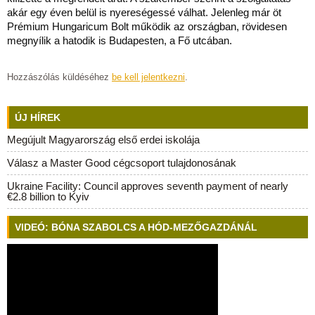
akár egy éven belül is nyereségessé válhat. Jelenleg már öt
Prémium Hungaricum Bolt működik az országban, rövidesen
megnyílik a hatodik is Budapesten, a Fő utcában.
Hozzászólás küldéséhez
be kell jelentkezni
.
ÚJ HÍREK
Megújult Magyarország első erdei iskolája
Válasz a Master Good cégcsoport tulajdonosának
Ukraine Facility: Council approves seventh payment of nearly
€2.8 billion to Kyiv
VIDEÓ: BÓNA SZABOLCS A HÓD-MEZŐGAZDÁNÁL