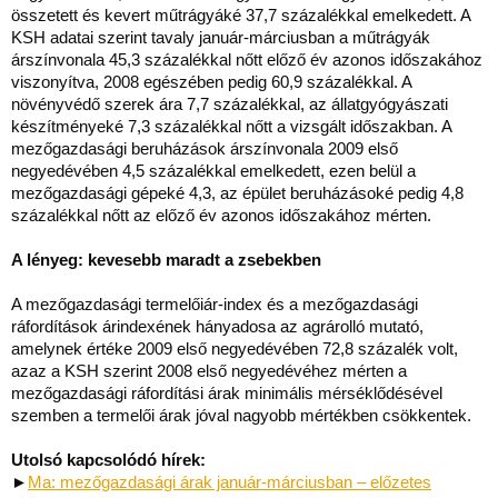
összetett és kevert műtrágyáké 37,7 százalékkal emelkedett. A
KSH adatai szerint tavaly január-márciusban a műtrágyák
árszínvonala 45,3 százalékkal nőtt előző év azonos időszakához
viszonyítva, 2008 egészében pedig 60,9 százalékkal. A
növényvédő szerek ára 7,7 százalékkal, az állatgyógyászati
készítményeké 7,3 százalékkal nőtt a vizsgált időszakban. A
mezőgazdasági beruházások árszínvonala 2009 első
negyedévében 4,5 százalékkal emelkedett, ezen belül a
mezőgazdasági gépeké 4,3, az épület beruházásoké pedig 4,8
százalékkal nőtt az előző év azonos időszakához mérten.
A lényeg: kevesebb maradt a zsebekben
A mezőgazdasági termelőiár-index és a mezőgazdasági
ráfordítások árindexének hányadosa az agrárolló mutató,
amelynek értéke 2009 első negyedévében 72,8 százalék volt,
azaz a KSH szerint 2008 első negyedévéhez mérten a
mezőgazdasági ráfordítási árak minimális mérséklődésével
szemben a termelői árak jóval nagyobb mértékben csökkentek.
Utolsó kapcsolódó hírek:
►
Ma: mezőgazdasági árak január-márciusban – előzetes