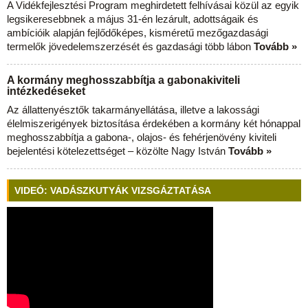
A Vidékfejlesztési Program meghirdetett felhívásai közül az egyik
legsikeresebbnek a május 31-én lezárult, adottságaik és
ambícióik alapján fejlődőképes, kisméretű mezőgazdasági
termelők jövedelemszerzését és gazdasági több lábon
Tovább »
A kormány meghosszabbítja a gabonakiviteli
intézkedéseket
Az állattenyésztők takarmányellátása, illetve a lakossági
élelmiszerigények biztosítása érdekében a kormány két hónappal
meghosszabbítja a gabona-, olajos- és fehérjenövény kiviteli
bejelentési kötelezettséget – közölte Nagy István
Tovább »
VIDEÓ: VADÁSZKUTYÁK VIZSGÁZTATÁSA