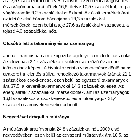
ára 3,5 százalékkal nőtt éves bázison, ezen belül a vágósertés
és a vágómarha árai nőttek 16,6, illetve 10,5 százalékkal, míg a
vágóbaromfié 9,2 százalékkal csökkent. Az állati termékek árai
az idei év első három hónapjában 19,3 százalékkal
mérséklődtek, ezen belül a tejé 27,6 százalékkal visszaesett, a
tojásé 4,0 százalékkal nőtt.
Olcsóbb lett a takarmány és az üzemanyag
Január-márciusban a mezőgazdasági folyó termelő felhasználás
árszínvonala 3,1 százalékkal csökkent az előző év azonos
időszakihoz képest. A hivatal szerint a visszaesésre döntő hatást
gyakorolt a jelentős súllyal rendelkező takarmányok árának 21,1
százalékos csökkenése, ezen belül az egyszerű takarmányok
ára 37,5, a keveréktakarmányoké 14,3 százalékkal esett. Az
energiaárak 7 százalékkal mérséklődtek, ami az üzemanyagok
16,8 százalékos árcsökkenéséből és a fűtőanyagok 21,4
százalékos árnövekedéséből adódott.
Negyedével drágult a műtrágya
A műtrágyák árszínvonala 24,8 százalékkal nőtt 2009 első
negyedévében, ezen belül az egyszerű műtrágyák ára 18,5, az