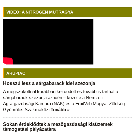
VIDEÓ: A NITROGÉN MŰTRÁGYA
ÁRUPIAC
Hosszú lesz a sárgabarack idei szezonja
A megszokottnál korábban kezdődött és tovább is tarthat a
sárgabarack szezonja az idén – közölte a Nemzeti
Agrárgazdasági Kamara (NAK) és a FruitVeb Magyar Zöldség-
Gyümölcs Szakmaközi
Tovább »
Sokan érdeklődtek a mezőgazdasági kisüzemek
támogatási pályázatára