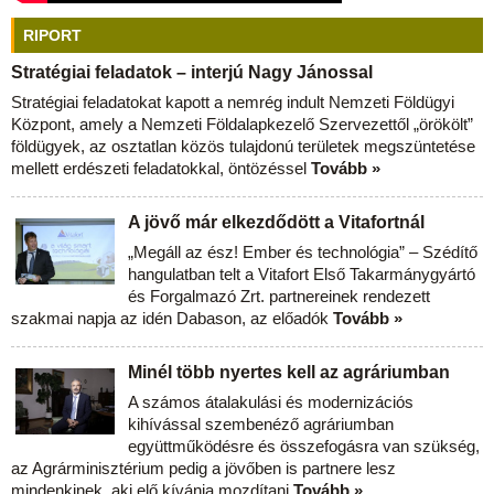
RIPORT
Stratégiai feladatok – interjú Nagy Jánossal
Stratégiai feladatokat kapott a nemrég indult Nemzeti Földügyi
Központ, amely a Nemzeti Földalapkezelő Szervezettől „örökölt”
földügyek, az osztatlan közös tulajdonú területek megszüntetése
mellett erdészeti feladatokkal, öntözéssel
Tovább »
A jövő már elkezdődött a Vitafortnál
„Megáll az ész! Ember és technológia” – Szédítő
hangulatban telt a Vitafort Első Takarmánygyártó
és Forgalmazó Zrt. partnereinek rendezett
szakmai napja az idén Dabason, az előadók
Tovább »
Minél több nyertes kell az agráriumban
A számos átalakulási és modernizációs
kihívással szembenéző agráriumban
együttműködésre és összefogásra van szükség,
az Agrárminisztérium pedig a jövőben is partnere lesz
mindenkinek, aki elő kívánja mozdítani
Tovább »