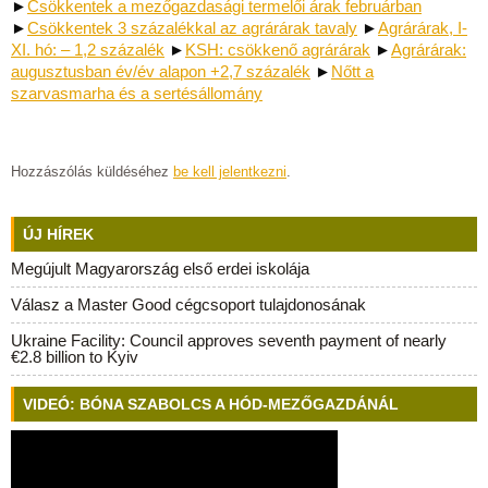
►
Csökkentek a mezőgazdasági termelői árak februárban
►
Csökkentek 3 százalékkal az agrárárak tavaly
►
Agrárárak, I-
XI. hó: – 1,2 százalék
►
KSH: csökkenő agrárárak
►
Agrárárak:
augusztusban év/év alapon +2,7 százalék
►
Nőtt a
szarvasmarha és a sertésállomány
Hozzászólás küldéséhez
be kell jelentkezni
.
ÚJ HÍREK
Megújult Magyarország első erdei iskolája
Válasz a Master Good cégcsoport tulajdonosának
Ukraine Facility: Council approves seventh payment of nearly
€2.8 billion to Kyiv
VIDEÓ: BÓNA SZABOLCS A HÓD-MEZŐGAZDÁNÁL