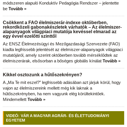
módszeren alapuló Konduktív Pedagógia Rendszer – jelentette
be
Tovább »
Csökkent a FAO élelmiszerár-indexe októberben,
rekordközeli gabonakészletek várhatók – Az élelmiszer-
alapanyagok világpiaci mutatója kevéssel elmarad az
egy évvel ezelőtti szinttől
Az ENSZ Élelmezésügyi és Mezőgazdasági Szervezete (FAO)
kiadta legfrissebb jelentését az élelmiszer-alapanyagok világpiaci
mutatójáról, amely szerint októberben tovább mérséklődtek az
élelmiszerárak, elsősorban a bőséges globális kínálat
Tovább »
Kikkel osztozunk a hűtőszekrényen?
A „Ma Te mit eszel?” legfrissebb adásában azt járjuk körül, hogy
vajon az élelmiszereink mellett még kik laknak a
hűtőszekrényben, ha nem vagyunk elég körültekintőek.
Mindemellett
Tovább »
VIDEÓ: VÁR A MAGYAR AGRÁR- ÉS ÉLETTUDOMÁNYI
EGYETEM