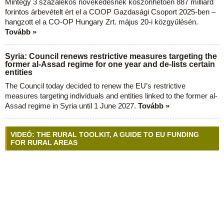
Mintegy 3 százalékos növekedésnek köszönhetően 887 milliárd
forintos árbevételt ért el a COOP Gazdasági Csoport 2025-ben –
hangzott el a CO-OP Hungary Zrt. május 20-i közgyűlésén.
Tovább »
Syria: Council renews restrictive measures targeting the
former al-Assad regime for one year and de-lists certain
entities
The Council today decided to renew the EU’s restrictive
measures targeting individuals and entities linked to the former al-
Assad regime in Syria until 1 June 2027.
Tovább »
VIDEÓ: THE RURAL TOOLKIT, A GUIDE TO EU FUNDING
FOR RURAL AREAS