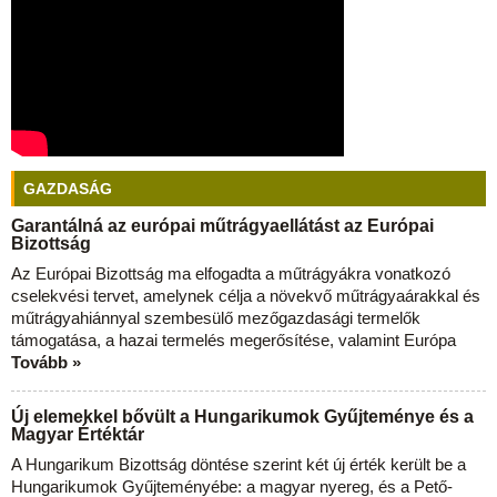
GAZDASÁG
Garantálná az európai műtrágyaellátást az Európai
Bizottság
Az Európai Bizottság ma elfogadta a műtrágyákra vonatkozó
cselekvési tervet, amelynek célja a növekvő műtrágyaárakkal és
műtrágyahiánnyal szembesülő mezőgazdasági termelők
támogatása, a hazai termelés megerősítése, valamint Európa
Tovább »
Új elemekkel bővült a Hungarikumok Gyűjteménye és a
Magyar Értéktár
A Hungarikum Bizottság döntése szerint két új érték került be a
Hungarikumok Gyűjteményébe: a magyar nyereg, és a Pető-