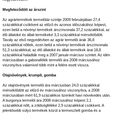
Megfeleződött az árszint
Az agrártermékek termelőiár-szintje 2009 februárjában 27,4
százalékkal csökkent az előző év azonos időszakához képest,
ezen belül a növényi termékek árszínvonala 37,2 százalékkal, az
élő állatoké és állati termékeké 3,3 százalékkal mérséklődött.
Tavaly az első negyedévben az agrár termelői árak 36,8
százalékkal nőttek, ezen belül a növényi termékek árszínvonala
51,3 százalékkal, az élő állatoké és állati termékek árai 18,8
százalékkal haladták meg a 2007 január-márciusi szintet. Az idén
márciusában a gabonafélék termelői ára 2008 márciusához
viszonyítva valamivel több mint a felére esett vissza.
Olajnövények, krumpli, gomba
Az olajnövények termelői ára márciusban 24,0 százalékkal
mérséklődött az előző év márciusához viszonyítva, a 2008
márciusában mért 61,9 százalékos tizenkét havi növekedés után.
A burgonya termelői ára 2008 márciusához képest 2,1
százalékkal nőtt, a zöldségféléké 2,9 százalékkal csökkent. A
jelentősebb súlyú termékek közül a termesztett gomba és a