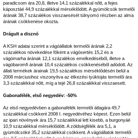
paradicsom ára 20,8, illetve 14,1 százalékkal nőtt, a fejes
káposztáé 44,9 százalékkal mérséklődött. A gyümölcsök termelői
árának 38,7 százalékos visszaesését túlnyomó részben az alma
árának csökkenése okozta.
Drágult a disznó
A KSH adatai szerint a vágóállatok termelői árának 2,2
százalékos növekedése főként a vágósertés 15,2 és a
vágómarha árának 12,1 százalékos emelkedéséből, illetve a
vágóbaromfi árának 10,4 százalékos csökkenéséből adódott. Az
állati termékek árainak 19,5 százalékos mérséklődésén belül a
2008 márciusihoz viszonyítva az étkezési tyúktojás termelői ára
3,3 százalékkal nőtt, míg a tejé 26,8 százalékkal visszaesett.
Gabonafélék, első negyedév: -50%
Az első negyedévben a gabonafélék termelői átlagára 49,7
százalékkal csökkent 2008 I. negyedévéhez képest. Ezen belül
az ipari növények ára 15,7 százalékkal lett kisebb, a burgonyáé
10,9 százalékkal mérséklődött. A zöldségfélék ára 5,1, a
gyümölcsöké 35,2 százalékkal csökkent. A vágóállatok termelői