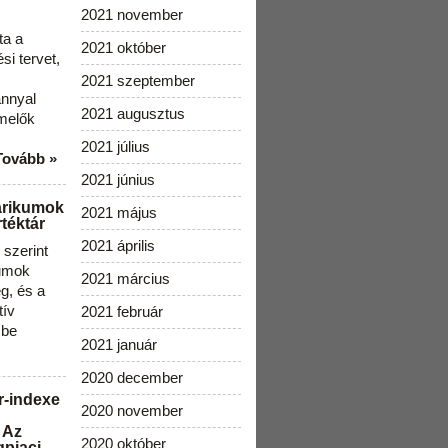
2021 november
ta a
2021 október
i tervet,
2021 szeptember
ánnyal
2021 augusztus
melők
2021 július
Tovább »
2021 június
arikumok
2021 május
téktár
2021 április
szerint
kumok
2021 március
g, és a
tív
2021 február
 be
2021 január
2020 december
r-indexe
2020 november
 Az
2020 október
gpiaci