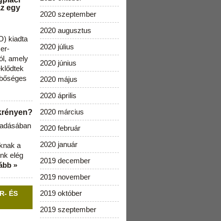
az egy
2020 szeptember
2020 augusztus
) kiadta
2020 július
zer-
ól, amely
2020 június
klődtek
 bőséges
2020 május
2020 április
2020 március
ekrényen?
b adásában
2020 február
2020 január
aknak a
nk elég
2019 december
ább »
2019 november
2019 október
R- ÉS
2019 szeptember