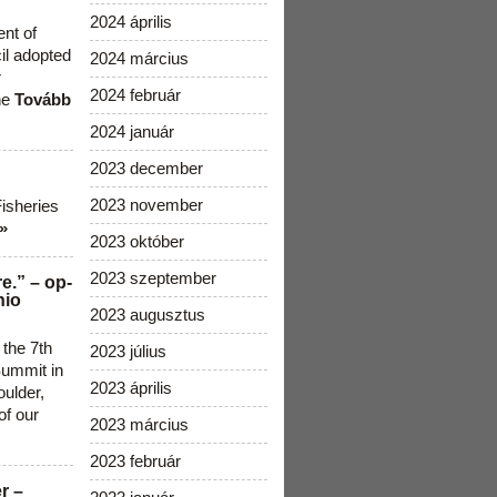
2024 április
ent of
cil adopted
2024 március
r
2024 február
he
Tovább
2024 január
2023 december
2023 november
Fisheries
»
2023 október
2023 szeptember
e.” – op-
nio
2023 augusztus
 the 7th
2023 július
ummit in
2023 április
ulder,
of our
2023 március
2023 február
r –