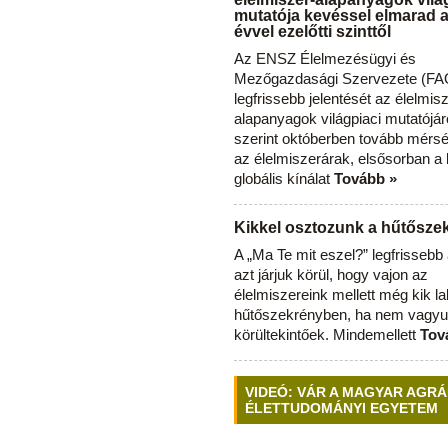
mutatója kevéssel elmarad 
évvel ezelőtti szinttől
Az ENSZ Élelmezésügyi és
Mezőgazdasági Szervezete (FAO
legfrissebb jelentését az élelmis
alapanyagok világpiaci mutatójár
szerint októberben tovább mérsé
az élelmiszerárak, elsősorban a
globális kínálat
Tovább »
Kikkel osztozunk a hűtősz
A „Ma Te mit eszel?” legfrisseb
azt járjuk körül, hogy vajon az
élelmiszereink mellett még kik l
hűtőszekrényben, ha nem vagyu
körültekintőek. Mindemellett
Tov
VIDEÓ: VÁR A MAGYAR AGRÁ
ÉLETTUDOMÁNYI EGYETEM