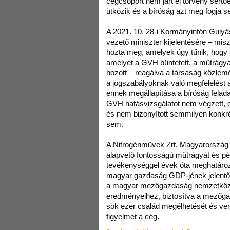
cégcsoport nem járt el törvény sértő
ütközik és a bíróság azt meg fogja s
A 2021. 10. 28-i Kormányinfón Gulyá
vezető miniszter kijelentésére – mis
hozta meg, amelyek úgy tűnik, hogy 
amelyet a GVH büntetett, a műtrágy
hozott – reagálva a társaság közlem
a jogszabályoknak való megfelelést a
ennek megállapítása a bíróság felad
GVH hatásvizsgálatot nem végzett, cé
és nem bizonyított semmilyen konkré
sem.
A Nitrogénművek Zrt. Magyarorszá
alapvető fontosságú műtrágyát és pét
tevékenységgel évek óta meghatároz
magyar gazdaság GDP-jének jelentős
a magyar mezőgazdaság nemzetközi
eredményeihez, biztosítva a mezőga
sok ezer család megélhetését és ver
figyelmet a cég.