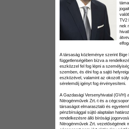
táma
jogai
valót
TV2 
nek 
hivat
átvev
elfog
A társaság közleménye szerint Bige 
függetlenségében bízva a rendelkezé
eszközzel fel fog lépni a személyiség
szemben, és élni fog a sajtó helyrei
eszközével, valamint az okozott súly
sérelemdíj igényt fog érvényesíteni.
A Gazdasági Versenyhivatal (GVH) a
Nitrogénművek Zrt.-t és a cégcsopor
társaságot elmarasztaló és egyeteml
pénzbírsággal sújtó alaptalan határo
rendelkezésre álló bírósági jogorvosl
Nitrogénművek Zrt. vezetőségének 