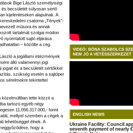
dások Bige László személyiségi
t és becsületét súlyosan sértő
lan kijelentéseken alapulnak. A
kereskedelmi csatorna „Tények”-
nevezett műsora és annak
kozott tartalmát szolgai módon
ő nyomtatott sajtó eljárása
adhatatlan – közölte a cég.
VIDEÓ: BÓNA SZABOLCS SZ
NEM JÓ A VETÉSSZERKEZET
László a jogállami intézmények
sére álló valamennyi jogi
i jogait és a becsületét sértőkkel
gazítás, szükség esetén a sajtóper
os sérelmekre tekintettel
 közelmúltban tette közzé a
tba tartozó egyéb négy
egesen 11.056.317.000,- forint
ENGLISH NEWS
zatát, mellyel szemben a cégek a
ati lehetőséggel élnek. A
Ukraine Facility: Council a
meggyőződése, hogy a
seventh payment of nearly €