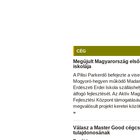
CÉG
Megújult Magyarország első
iskolája
A Pilisi Parkerdő befejezte a vise
Mogyoró-hegyen működő Madas
Erdészeti Erdei Iskola szálláshe
átfogó fejlesztését. Az Aktív Ma
Fejlesztési Központ támogatásá
megvalósult projekt keretei közö
»
Válasz a Master Good cégcs
tulajdonosának