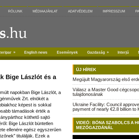
RÓLUNK
MÉDIAAJÁNLAT
ADATVÉDELEM
IMPRESSZUM
P
»
»
zeripar
English news
Események
Gazdaság
Interjú
ÚJ HÍREK
k Bige Lászlót és a
Megújult Magyarország első erdei
Válasz a Master Good cégcsopo
lmúlt napokban Bige Lászlót, a
tulajdonosának
ogénművek Zrt. elnökét a
Ukraine Facility: Council approv
bbiakhoz képest is sokkal
payment of nearly €2.8 billion to 
osabb támadások érték a
ánypárthoz köthető sajtó
VIDEÓ: BÓNA SZABOLCS A H
ről: Bige Lászlót büntetlen
MEZŐGAZDÁNÁL
lete ellenére egész egyszerűen
zőnek” titulálják. Ezek a