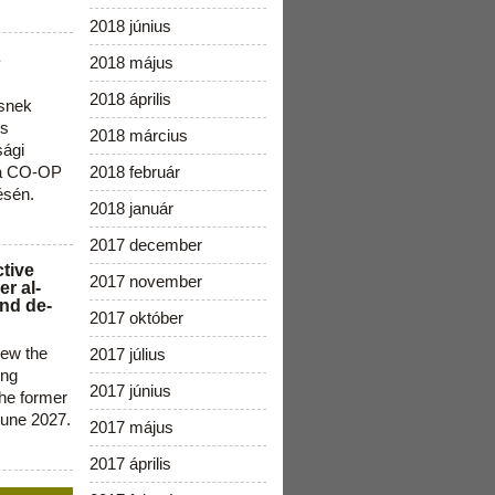
2018 június
s
2018 május
2018 április
snek
os
2018 március
sági
 a CO-OP
2018 február
ésén.
2018 január
2017 december
ctive
2017 november
r al-
nd de-
2017 október
new the
2017 július
ing
2017 június
the former
June 2027.
2017 május
2017 április