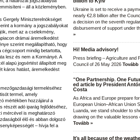
en, a határozat jogszabályba
billion to Kyiv
emmisíteni – áll a közleményben.
Ukraine is set to receive a paym
nearly €2.8 billion after the Coun
s Gergely Miniszterelnökséget
a decision on the seventh regula
zerint a kormány a jogszabályokat
disbursement of support under t
jók, mert az a cselekmény,
»
apiacon drámai áremelkedést
énye szerint megállapítható, hogy
Hi! Media advisory!
 cégcsoport mindig betartotta,
ata lesz és nem a Kormányé. A
Press briefing – Agriculture and 
l alapú jogsértést állapított meg
Council of 26 May 2026
Tovább 
t káros hatást, áremelkedést
“One Partnership. One Futur
ed article by President Antó
g mezőgazdasági termeléséhez
Costa
isót termel, amely
As Africa and Europe prepare for
ó mértékben hozzájárul a
European Union–African Union S
 részét adó iparág fejlődéséhez,
Luanda, we stand shoulder to sho
 mércével is meghatározó
drawing on the valuable lessons 
zdaságból élő és abban dolgozó
Tovább »
senyképességét – hívja fel a
It’s all because of the weathe