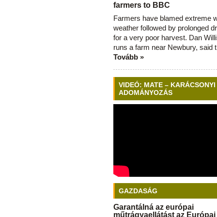
farmers to BBC
Farmers have blamed extreme 
weather followed by prolonged dr
for a very poor harvest. Dan Will
runs a farm near Newbury, said 
Tovább »
VIDEÓ: MATE – KARÁCSONYI
ADOMÁNYOZÁS
GAZDASÁG
Garantálná az európai
műtrágyaellátást az Európai