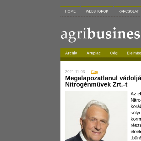
HOME
WEBSHOPOK
KAPCSOLAT
Archív
Árupiac
Cég
Élelmis
2021-11-03
Cég
Megalapozatlanul vádoljá
Nitrogénművek Zrt.-t
Az e
Nitr
korá
súly
korm
részé
előé
„bűnö