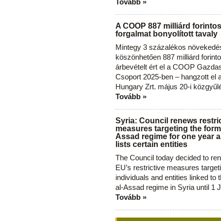
Tovább »
A COOP 887 milliárd forinto
forgalmat bonyolított tavaly
Mintegy 3 százalékos növekedé
köszönhetően 887 milliárd forint
árbevételt ért el a COOP Gazda
Csoport 2025-ben – hangzott el
Hungary Zrt. május 20-i közgyűl
Tovább »
Syria: Council renews restri
measures targeting the forme
Assad regime for one year a
lists certain entities
The Council today decided to re
EU’s restrictive measures target
individuals and entities linked to 
al-Assad regime in Syria until 1 
Tovább »