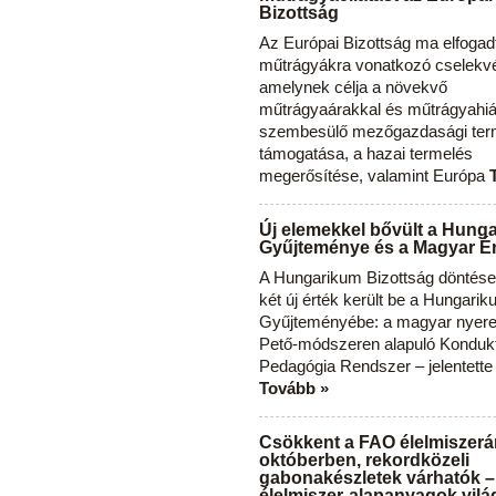
Bizottság
Az Európai Bizottság ma elfogad
műtrágyákra vonatkozó cselekvés
amelynek célja a növekvő
műtrágyaárakkal és műtrágyahi
szembesülő mezőgazdasági ter
támogatása, a hazai termelés
megerősítése, valamint Európa
Új elemekkel bővült a Hung
Gyűjteménye és a Magyar Ér
A Hungarikum Bizottság döntése 
két új érték került be a Hungari
Gyűjteményébe: a magyar nyere
Pető-módszeren alapuló Konduk
Pedagógia Rendszer – jelentette
Tovább »
Csökkent a FAO élelmiszerá
októberben, rekordközeli
gabonakészletek várhatók –
élelmiszer-alapanyagok vilá