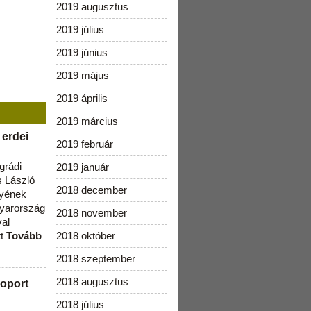
2019 augusztus
2019 július
2019 június
2019 május
2019 április
2019 március
 erdei
2019 február
grádi
2019 január
 László
2018 december
lyének
gyarország
2018 november
val
tt
Tovább
2018 október
2018 szeptember
2018 augusztus
oport
2018 július