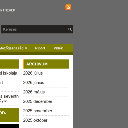
ARTNEREK
»
Mezőgazdaság
Riport
Vidék
ARCHÍVUM
 iskolája
2026 július
rt
2026 június
2026 május
es seventh
Kyiv
2025 december
2025 november
ÓD-
2025 október