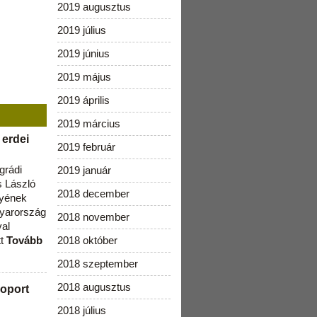
2019 augusztus
2019 július
2019 június
2019 május
2019 április
2019 március
 erdei
2019 február
grádi
2019 január
 László
2018 december
lyének
gyarország
2018 november
val
tt
Tovább
2018 október
2018 szeptember
2018 augusztus
oport
2018 július