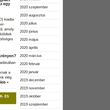
az egy
2020 szeptember
2020 augusztus
) kiadta
2020 július
zer-
ól, amely
2020 június
klődtek
 bőséges
2020 május
2020 április
2020 március
ekrényen?
b adásában
2020 február
2020 január
aknak a
nk elég
2019 december
ább »
2019 november
2019 október
R- ÉS
2019 szeptember