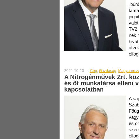
„bűnö
táma
jogai
valót
TV2 
nek 
hivat
átvev
elfog
2021-10-13
Cég
,
Gazdaság
,
Magyarorsz
A Nitrogénművek Zrt. kö
és öt munkatársa elleni 
kapcsolatban
A saj
Szab
Főüg
vagy
és ön
szemé
elfo