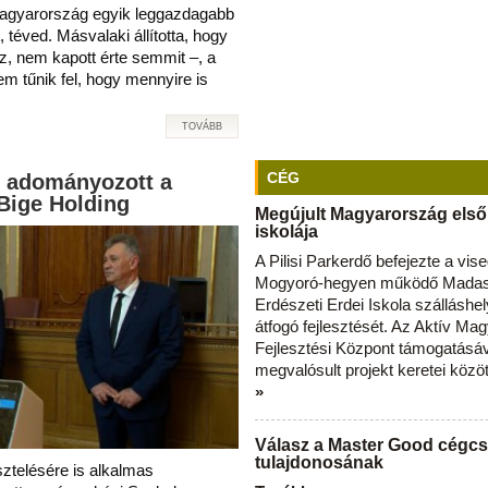
 Magyarország egyik leggazdagabb
 téved. Másvalaki állította, hogy
z, nem kapott érte semmit –, a
em tűnik fel, hogy mennyire is
TOVÁBB
CÉG
t adományozott a
Bige Holding
Megújult Magyarország első
iskolája
A Pilisi Parkerdő befejezte a vise
Mogyoró-hegyen működő Madas
Erdészeti Erdei Iskola szálláshe
átfogó fejlesztését. Az Aktív Ma
Fejlesztési Központ támogatásá
megvalósult projekt keretei közö
»
Válasz a Master Good cégcs
tulajdonosának
sztelésére is alkalmas