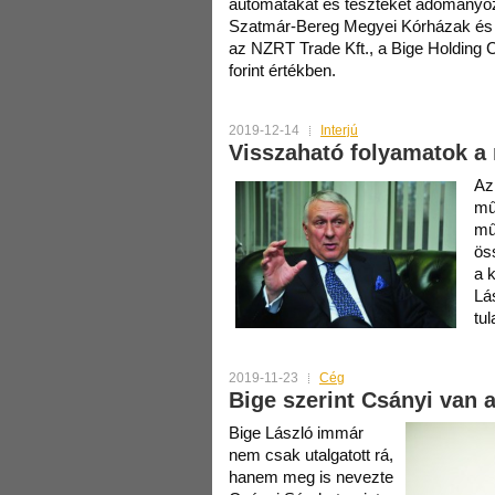
automatákat és teszteket adományoz
Szatmár-Bereg Megyei Kórházak és
az NZRT Trade Kft., a Bige Holding Cs
forint értékben.
2019-12-14
Interjú
Visszaható folyamatok a
Az
mű
mű
ös
a 
Lá
tu
2019-11-23
Cég
Bige szerint Csányi van 
Bige László immár
nem csak utalgatott rá,
hanem meg is nevezte