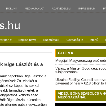
RÓLUNK
MÉDIAAJÁNLAT
ADATVÉDELEM
IMPRESSZUM
P
»
»
zeripar
English news
Események
Gazdaság
Interjú
ÚJ HÍREK
Megújult Magyarország első erdei
k Bige Lászlót és a
Válasz a Master Good cégcsopo
tulajdonosának
lmúlt napokban Bige Lászlót, a
Ukraine Facility: Council approv
ogénművek Zrt. elnökét a
payment of nearly €2.8 billion to 
bbiakhoz képest is sokkal
osabb támadások érték a
VIDEÓ: BÓNA SZABOLCS A H
ánypárthoz köthető sajtó
MEZŐGAZDÁNÁL
ről: Bige Lászlót büntetlen
lete ellenére egész egyszerűen