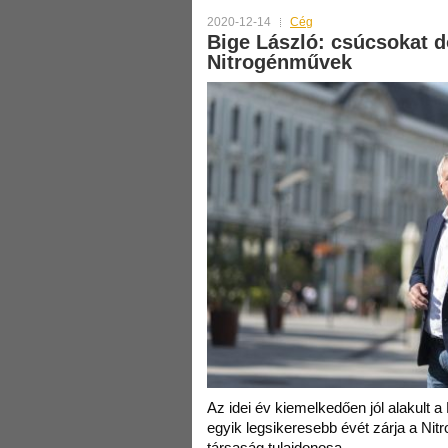
2020-12-14
Cég
Bige László: csúcsokat d
Nitrogénművek
Az idei év kiemelkedően jól alakult 
egyik legsikeresebb évét zárja a Nitr
társaság tulajdonosa.