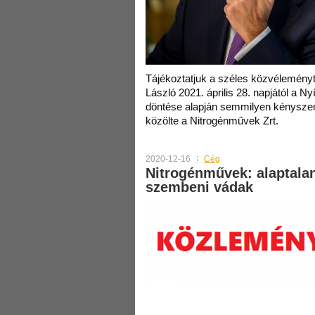
Tájékoztatjuk a széles közvéleményt
László 2021. április 28. napjától a 
döntése alapján semmilyen kényszeri
közölte a Nitrogénművek Zrt.
2020-12-16
Cég
Nitrogénművek: alaptalan
szembeni vádak