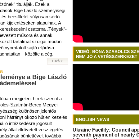
zőnek” titulálják. Ezek a
dások Bige László személyiségi
t és becsületét súlyosan sértő
lan kijelentéseken alapulnak. A
kereskedelmi csatorna „Tények”-
nevezett műsora és annak
kozott tartalmát szolgai módon
ő nyomtatott sajtó eljárása
VIDEÓ: BÓNA SZABOLCS SZ
adhatatlan – közölte a cég.
NEM JÓ A VETÉSSZERKEZET
TOVÁBB
ág
zleménye a Bige László
vádemeléssel
tóban megjelent hírek szerint a
olcs-Szatmár-Bereg Megyei
yészség különösen jelentős
oni hátrányt okozó hűtlen kezelés
ENGLISH NEWS
álló intézkedésre jogosult
ly által elkövetett vesztegetés
Ukraine Facility: Council a
seventh payment of nearly €
gadásának bűntettével, továbbá