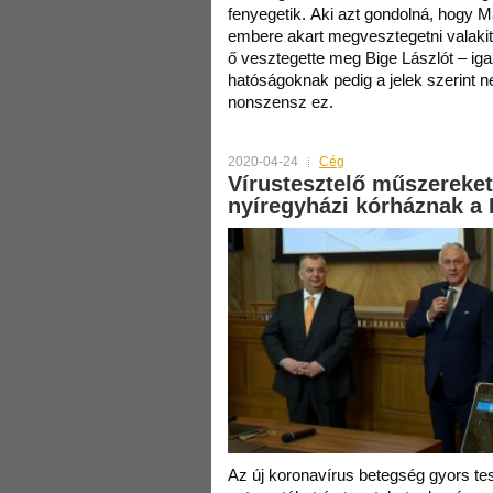
fenyegetik. Aki azt gondolná, hogy
embere akart megvesztegetni valakit,
ő vesztegette meg Bige Lászlót – iga
hatóságoknak pedig a jelek szerint n
nonszensz ez.
2020-04-24
Cég
Vírustesztelő műszereke
nyíregyházi kórháznak a 
Az új koronavírus betegség gyors te