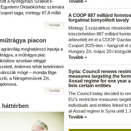
Tovább »
ott a nyíregyházi Szabolcs-
 Egyetemi Oktatókórház számára
oport tagja, mintegy 67,8 millió
A COOP 887 milliárd forinto
forgalmat bonyolított tavaly
TOVÁBB
Mintegy 3 százalékos növekedé
köszönhetően 887 milliárd forint
árbevételt ért el a COOP Gazda
 műtrágya piacon
Csoport 2025-ben – hangzott el
 agrárvilág meghatározó inputja a
Hungary Zrt. május 20-i közgyűl
trágya, a műtrágya piac
Tovább »
ködése azonban eléggé
szetett, érdemes tehát betekinteni
Syria: Council renews restri
kulisszák mögé – mondja Bige
measures targeting the forme
szló, a Nitrogénművek Zrt.
Assad regime for one year a
lajdonosa.
lists certain entities
TOVÁBB
The Council today decided to re
EU’s restrictive measures target
individuals and entities linked to 
a háttérben
al-Assad regime in Syria until 1 
Tovább »