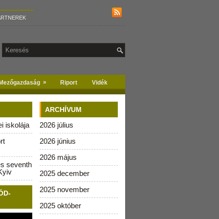
ARTNEREK
»
Mezőgazdaság
Riport
Vidék
ARCHÍVUM
 iskolája
2026 július
rt
2026 június
2026 május
es seventh
Kyiv
2025 december
2025 november
ÓD-
2025 október