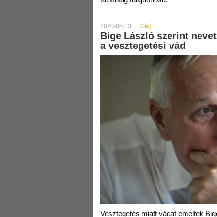
2020-05-13
Cég
Bige László szerint neve
a vesztegetési vád
Vesztegetés miatt vádat emeltek Bige