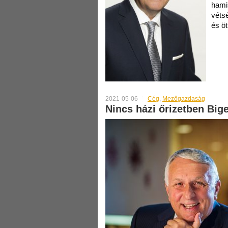
hami
véts
és ö
2021-05-06
Cég
,
Mezőgazdaság
Nincs házi őrizetben Big