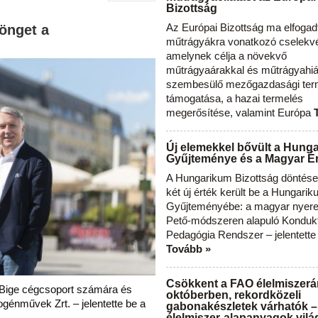
Bizottság
Az Európai Bizottság ma elfogad
önget a
műtrágyákra vonatkozó cselekvés
amelynek célja a növekvő
műtrágyaárakkal és műtrágyahi
szembesülő mezőgazdasági ter
támogatása, a hazai termelés
megerősítése, valamint Európa
Új elemekkel bővült a Hung
Gyűjteménye és a Magyar Ér
A Hungarikum Bizottság döntése 
két új érték került be a Hungari
Gyűjteményébe: a magyar nyere
Pető-módszeren alapuló Konduk
Pedagógia Rendszer – jelentette
Tovább »
Csökkent a FAO élelmiszerá
a Bige cégcsoport számára és
októberben, rekordközeli
ogénművek Zrt. – jelentette be a
gabonakészletek várhatók –
élelmiszer-alapanyagok vilá