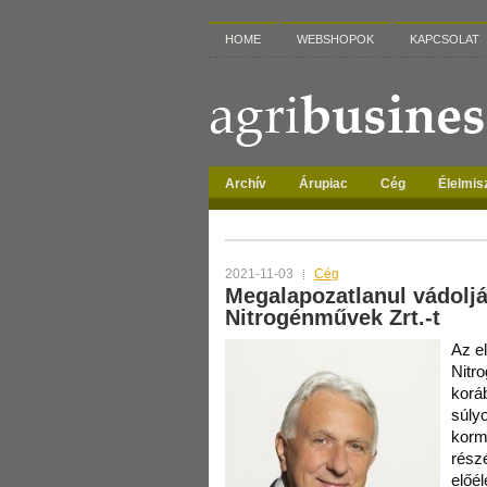
HOME
WEBSHOPOK
KAPCSOLAT
Archív
Árupiac
Cég
Élelmis
TAG ARCHIVES:
BIGE LÁSZLÓ
2021-11-03
Cég
Megalapozatlanul vádoljá
Nitrogénművek Zrt.-t
Az e
Nitr
korá
súly
korm
részé
előé