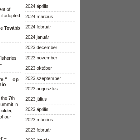
2024 április
ent of
cil adopted
2024 március
r
2024 február
he
Tovább
2024 január
2023 december
2023 november
Fisheries
»
2023 október
2023 szeptember
e.” – op-
nio
2023 augusztus
 the 7th
2023 július
ummit in
2023 április
ulder,
of our
2023 március
2023 február
r –