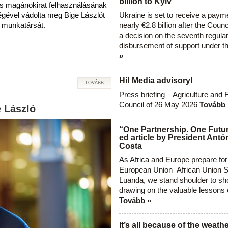
billion to Kyiv
s magánokirat felhasználásának
égével vádolta meg Bige Lászlót
Ukraine is set to receive a paym
t munkatársát.
nearly €2.8 billion after the Coun
a decision on the seventh regula
disbursement of support under t
»
Hi! Media advisory!
TOVÁBB
Press briefing – Agriculture and 
Council of 26 May 2026
Tovább 
e László
“One Partnership. One Futur
ed article by President Antó
Costa
As Africa and Europe prepare for
European Union–African Union S
Luanda, we stand shoulder to sho
drawing on the valuable lessons 
Tovább »
It’s all because of the weathe