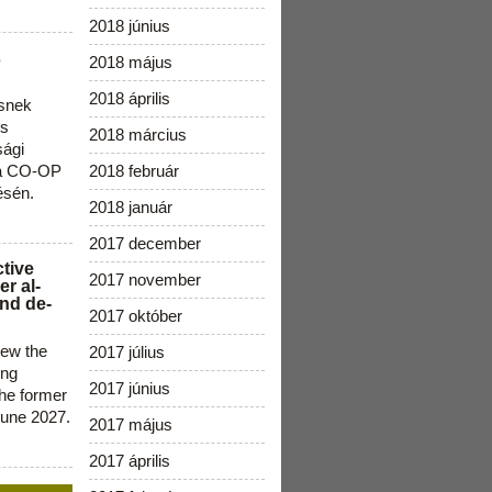
2018 június
s
2018 május
2018 április
snek
os
2018 március
sági
 a CO-OP
2018 február
ésén.
2018 január
2017 december
ctive
2017 november
r al-
nd de-
2017 október
new the
2017 július
ing
2017 június
the former
June 2027.
2017 május
2017 április