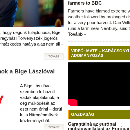
farmers to BBC
Farmers have blamed extreme 
weather followed by prolonged dr
for a very poor harvest. Dan Will
runs a farm near Newbury, said 
, hogy cégünk tulajdonosa, Bige
Tovább »
Nyíregyházi Törvényszék jogerős
ntézkedés hatálya alatt nem áll –
VIDEÓ: MATE – KARÁCSONYI
ADOMÁNYOZÁS
TOVÁBB
ok a Bige Lászlóval
A Bige Lászlóval
szemben felhozott
vádak alaptalanok, a
cég működését az
eset nem érinti – derül
GAZDASÁG
ki a Nitrogénművek
közleményéből.
Garantálná az európai
TOVÁBB
műtrágyaellátást az Európai