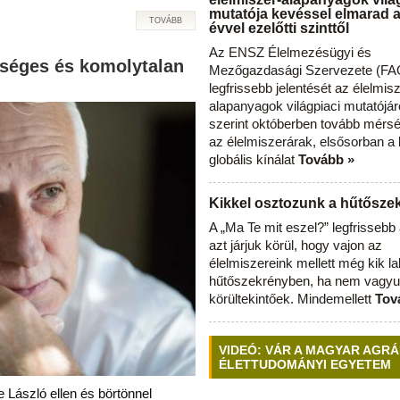
mutatója kevéssel elmarad 
TOVÁBB
évvel ezelőtti szinttől
Az ENSZ Élelmezésügyi és
tséges és komolytalan
Mezőgazdasági Szervezete (FAO
legfrissebb jelentését az élelmis
alapanyagok világpiaci mutatójár
szerint októberben tovább mérsé
az élelmiszerárak, elsősorban a
globális kínálat
Tovább »
Kikkel osztozunk a hűtősz
A „Ma Te mit eszel?” legfrisseb
azt járjuk körül, hogy vajon az
élelmiszereink mellett még kik l
hűtőszekrényben, ha nem vagyu
körültekintőek. Mindemellett
Tov
VIDEÓ: VÁR A MAGYAR AGRÁ
ÉLETTUDOMÁNYI EGYETEM
 László ellen és börtönnel