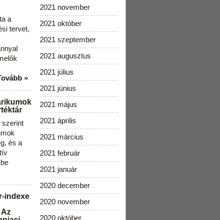
2021 november
ta a
2021 október
i tervet,
2021 szeptember
ánnyal
2021 augusztus
melők
2021 július
Tovább »
2021 június
arikumok
2021 május
téktár
2021 április
szerint
kumok
2021 március
g, és a
tív
2021 február
 be
2021 január
2020 december
r-indexe
2020 november
 Az
2020 október
gpiaci