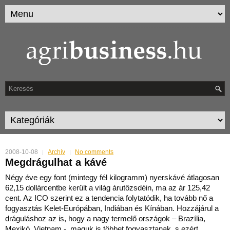
2008-10-08
Archív
No comments
Megdrágulhat a kávé
Négy éve egy font (mintegy fél kilogramm) nyerskávé átlagosan
62,15 dollárcentbe került a világ árutőzsdéin, ma az ár 125,42
cent. Az ICO szerint ez a tendencia folytatódik, ha tovább n
ő a
fogyasztás Kelet-Európában, Indiában és Kínában. Hozzájárul a
dráguláshoz az is, hogy a nagy termelő országok – Brazília,
Mexikó, Vietnam -, maguk is többet fogyasztanak, s ezért