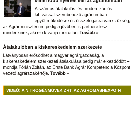
Minél több nyertes kell az agráriumban
A számos átalakulási és modernizációs
kihívással szembenéző agráriumban
együttműködésre és összefogásra van szükség,
az Agrárminisztérium pedig a jövőben is partnere lesz
mindenkinek, aki elő kívánja mozdítani
Tovább »
Átalakulóban a kiskereskedelem szerkezete
Látványosan erősödhet a magyar agrárgazdaság, a
kiskereskedelem szerkezeti átalakulása pedig már elkezdődött –
mondja Fórián Zoltán, az Erste Bank Agrár Kompetencia Központ
vezető agrárszakértője.
Tovább »
VIDEÓ: A NITROGÉNMŰVEK ZRT. AZ AGROMASHEXPO-N