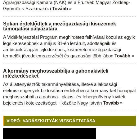
Agrárgazdasági Kamara (NAK) és a FruitVeb Magyar Zöldség-
Gyümölcs Szakmaközi
Tovább »
Sokan érdeklődtek a mezőgazdasági kisüzemek
támogatási pályázatára
A Vidékfejlesztési Program meghirdetett felhívásai közül az egyik
legsikeresebbnek a május 31-én lezárult, adottságaik és
ambícióik alapján fejlődőképes, kisméretű mezőgazdasági
termelők jövedelemszerzését és gazdasági több lábon
Tovább »
A kormány meghosszabbítja a gabonakiviteli
intézkedéseket
Az állattenyésztők takarmányellátása, illetve a lakossági
élelmiszerigények biztosítása érdekében a kormány két hónappal
meghosszabbítja a gabona-, olajos- és fehérjenövény kiviteli
bejelentési kötelezettséget – közölte Nagy István
Tovább »
VIDEÓ: VADÁSZKUTYÁK VIZSGÁZTATÁSA