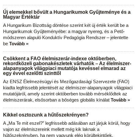
Új elemekkel bővült a Hungarikumok Gyűjteménye és a
Magyar Értéktár
A Hungarikum Bizottság döntése szerint két új érték került be a
Hungarikumok Gyűjteményébe: a magyar nyereg, és a Pető-
módszeren alapuló Konduktív Pedagógia Rendszer – jelentette
be
Tovább »
Csökkent a FAO élelmiszerár-indexe októberben,
rekordközeli gabonakészletek várhatók – Az élelmiszer-
alapanyagok világpiaci mutatója kevéssel elmarad az
egy évvel ezelőtti szinttől
Az ENSZ Élelmezésügyi és Mezőgazdasági Szervezete (FAO)
kiadta legfrissebb jelentését az élelmiszer-alapanyagok világpiaci
mutatójáról, amely szerint októberben tovább mérséklődtek az
élelmiszerárak, elsősorban a bőséges globális kínálat
Tovább »
Kikkel osztozunk a hűtőszekrényen?
A „Ma Te mit eszel?” legfrissebb adásában azt járjuk körül, hogy
vajon az élelmiszereink mellett még kik laknak a
hűtőszekrényben, ha nem vagyunk elég körültekintőek.