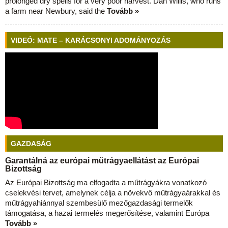
prolonged dry spells for a very poor harvest. Dan Willis, who runs
a farm near Newbury, said the
Tovább »
VIDEÓ: MATE – KARÁCSONYI ADOMÁNYOZÁS
GAZDASÁG
Garantálná az európai műtrágyaellátást az Európai
Bizottság
Az Európai Bizottság ma elfogadta a műtrágyákra vonatkozó
cselekvési tervet, amelynek célja a növekvő műtrágyaárakkal és
műtrágyahiánnyal szembesülő mezőgazdasági termelők
támogatása, a hazai termelés megerősítése, valamint Európa
Tovább »