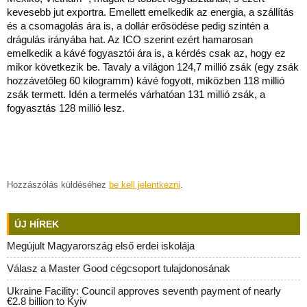
kevesebb jut exportra. Emellett emelkedik az energia, a szállítás
és a csomagolás ára is, a dollár erősödése pedig szintén a
drágulás irányába hat. Az ICO szerint ezért hamarosan
emelkedik a kávé fogyasztói ára is, a kérdés csak az, hogy ez
mikor következik be. Tavaly a világon 124,7 millió zsák (egy zsák
hozzávetőleg 60 kilogramm) kávé fogyott, miközben 118 millió
zsák termett. Idén a termelés várhatóan 131 millió zsák, a
fogyasztás 128 millió lesz.
Hozzászólás küldéséhez
be kell jelentkezni
.
ÚJ HÍREK
Megújult Magyarország első erdei iskolája
Válasz a Master Good cégcsoport tulajdonosának
Ukraine Facility: Council approves seventh payment of nearly
€2.8 billion to Kyiv