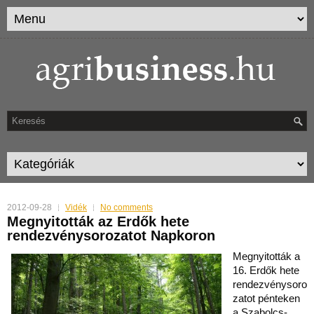
2012-09-28
Vidék
No comments
Megnyitották az Erdők hete
rendezvénysorozatot Napkoron
Megnyitották a
16. Erdők hete
rendezvénysoro
zatot pénteken
a Szabolcs-