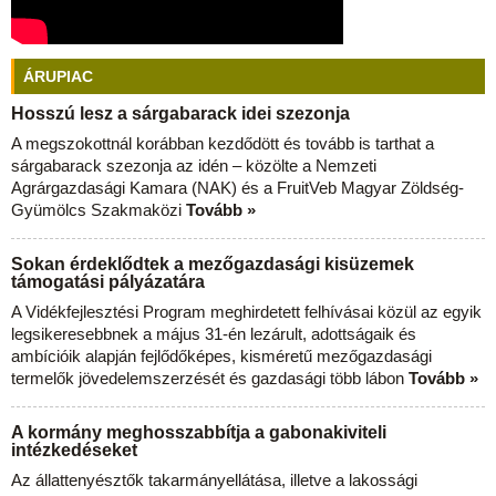
ÁRUPIAC
Hosszú lesz a sárgabarack idei szezonja
A megszokottnál korábban kezdődött és tovább is tarthat a
sárgabarack szezonja az idén – közölte a Nemzeti
Agrárgazdasági Kamara (NAK) és a FruitVeb Magyar Zöldség-
Gyümölcs Szakmaközi
Tovább »
Sokan érdeklődtek a mezőgazdasági kisüzemek
támogatási pályázatára
A Vidékfejlesztési Program meghirdetett felhívásai közül az egyik
legsikeresebbnek a május 31-én lezárult, adottságaik és
ambícióik alapján fejlődőképes, kisméretű mezőgazdasági
termelők jövedelemszerzését és gazdasági több lábon
Tovább »
A kormány meghosszabbítja a gabonakiviteli
intézkedéseket
Az állattenyésztők takarmányellátása, illetve a lakossági