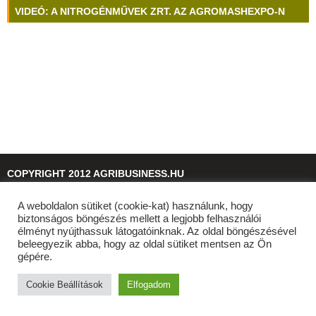
VIDEÓ: A NITROGÉNMŰVEK ZRT. AZ AGROMASHEXPO-N
COPYRIGHT 2012 AGRIBUSINESS.HU
A weboldalon sütiket (cookie-kat) használunk, hogy
© 2026
agribusiness.hu
biztonságos böngészés mellett a legjobb felhasználói
élményt nyújthassuk látogatóinknak. Az oldal böngészésével
beleegyezik abba, hogy az oldal sütiket mentsen az Ön
gépére.
Cookie Beállítások
Elfogadom