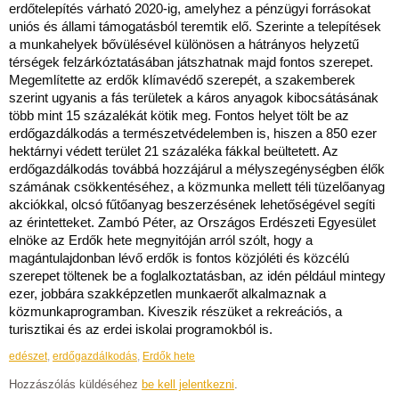
erdőtelepítés várható 2020-ig, amelyhez a pénzügyi forrásokat
uniós és állami támogatásból teremtik elő. Szerinte a telepítések
a munkahelyek bővülésével különösen a hátrányos helyzetű
térségek felzárkóztatásában játszhatnak majd fontos szerepet.
Megemlítette az erdők klímavédő szerepét, a szakemberek
szerint ugyanis a fás területek a káros anyagok kibocsátásának
több mint 15 százalékát kötik meg. Fontos helyet tölt be az
erdőgazdálkodás a természetvédelemben is, hiszen a 850 ezer
hektárnyi védett terület 21 százaléka fákkal beültetett. Az
erdőgazdálkodás továbbá hozzájárul a mélyszegénységben élők
számának csökkentéséhez, a közmunka mellett téli tüzelőanyag
akciókkal, olcsó fűtőanyag beszerzésének lehetőségével segíti
az érintetteket. Zambó Péter, az Országos Erdészeti Egyesület
elnöke az Erdők hete megnyitóján arról szólt, hogy a
magántulajdonban lévő erdők is fontos közjóléti és közcélú
szerepet töltenek be a foglalkoztatásban, az idén például mintegy
ezer, jobbára szakképzetlen munkaerőt alkalmaznak a
közmunkaprogramban. Kiveszik részüket a rekreációs, a
turisztikai és az erdei iskolai programokból is.
edészet
,
erdőgazdálkodás
,
Erdők hete
Hozzászólás küldéséhez
be kell jelentkezni
.