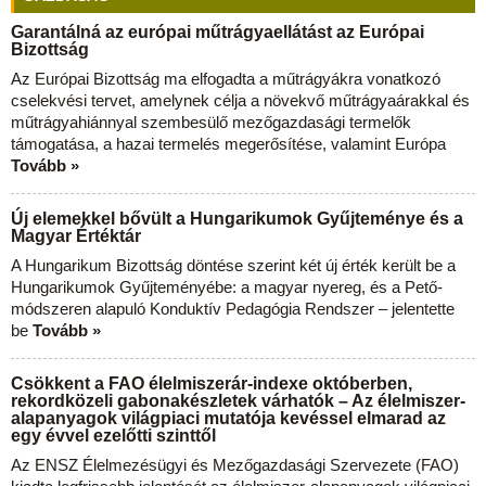
Garantálná az európai műtrágyaellátást az Európai
Bizottság
Az Európai Bizottság ma elfogadta a műtrágyákra vonatkozó
cselekvési tervet, amelynek célja a növekvő műtrágyaárakkal és
műtrágyahiánnyal szembesülő mezőgazdasági termelők
támogatása, a hazai termelés megerősítése, valamint Európa
Tovább »
Új elemekkel bővült a Hungarikumok Gyűjteménye és a
Magyar Értéktár
A Hungarikum Bizottság döntése szerint két új érték került be a
Hungarikumok Gyűjteményébe: a magyar nyereg, és a Pető-
módszeren alapuló Konduktív Pedagógia Rendszer – jelentette
be
Tovább »
Csökkent a FAO élelmiszerár-indexe októberben,
rekordközeli gabonakészletek várhatók – Az élelmiszer-
alapanyagok világpiaci mutatója kevéssel elmarad az
egy évvel ezelőtti szinttől
Az ENSZ Élelmezésügyi és Mezőgazdasági Szervezete (FAO)