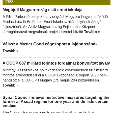
CÉG
Megújult Magyarország első erdei iskolája
A Pilisi Parkerdő befejezte a visegrádi Mogyoró-hegyen működő
Madas László Erdészeti Erdei Iskola szálláshelyének átfogó
fejlesztését. Az Aktív Magyarország Fejlesztési Központ
támogatásával megvalósult projekt keretei között
Tovább »
Válasz a Master Good cégcsoport tulajdonosának
Tovább »
A COOP 887 milliárd forintos forgalmat bonyolított tavaly
Mintegy 3 százalékos növekedésnek köszönhetően 887 milliárd
forintos árbevételt ért el a COOP Gazdasági Csoport 2025-ben –
hangzott el a CO-OP Hungary Zrt. május 20-i közgyűlésén.
Tovább »
Syria: Council renews restrictive measures targeting the
former al-Assad regime for one year and de-lists certain
entities
The Council today decided to renew the EU’s restrictive