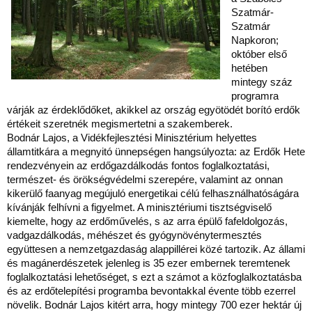
Szatmár-
Szatmár
Napkoron;
október első
hetében
mintegy száz
programra
várják az érdeklődőket, akikkel az ország egyötödét borító erdők
értékeit szeretnék megismertetni a szakemberek.
Bodnár Lajos, a Vidékfejlesztési Minisztérium helyettes
államtitkára a megnyitó ünnepségen hangsúlyozta: az Erdők Hete
rendezvényein az erdőgazdálkodás fontos foglalkoztatási,
természet- és örökségvédelmi szerepére, valamint az onnan
kikerülő faanyag megújuló energetikai célú felhasználhatóságára
kívánják felhívni a figyelmet. A minisztériumi tisztségviselő
kiemelte, hogy az erdőművelés, s az arra épülő fafeldolgozás,
vadgazdálkodás, méhészet és gyógynövénytermesztés
együttesen a nemzetgazdaság alappillérei közé tartozik. Az állami
és magánerdészetek jelenleg is 35 ezer embernek teremtenek
foglalkoztatási lehetőséget, s ezt a számot a közfoglalkoztatásba
és az erdőtelepítési programba bevontakkal évente több ezerrel
növelik. Bodnár Lajos kitért arra, hogy mintegy 700 ezer hektár új