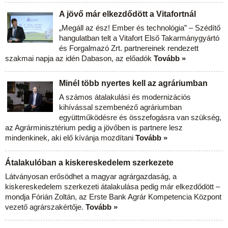
A jövő már elkezdődött a Vitafortnál
„Megáll az ész! Ember és technológia” – Szédítő
hangulatban telt a Vitafort Első Takarmánygyártó
és Forgalmazó Zrt. partnereinek rendezett
szakmai napja az idén Dabason, az előadók
Tovább »
Minél több nyertes kell az agráriumban
A számos átalakulási és modernizációs
kihívással szembenéző agráriumban
együttműködésre és összefogásra van szükség,
az Agrárminisztérium pedig a jövőben is partnere lesz
mindenkinek, aki elő kívánja mozdítani
Tovább »
Átalakulóban a kiskereskedelem szerkezete
Látványosan erősödhet a magyar agrárgazdaság, a
kiskereskedelem szerkezeti átalakulása pedig már elkezdődött –
mondja Fórián Zoltán, az Erste Bank Agrár Kompetencia Központ
vezető agrárszakértője.
Tovább »