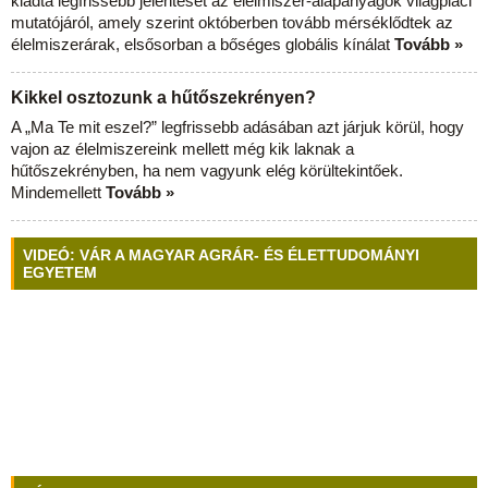
kiadta legfrissebb jelentését az élelmiszer-alapanyagok világpiaci
mutatójáról, amely szerint októberben tovább mérséklődtek az
élelmiszerárak, elsősorban a bőséges globális kínálat
Tovább »
Kikkel osztozunk a hűtőszekrényen?
A „Ma Te mit eszel?” legfrissebb adásában azt járjuk körül, hogy
vajon az élelmiszereink mellett még kik laknak a
hűtőszekrényben, ha nem vagyunk elég körültekintőek.
Mindemellett
Tovább »
VIDEÓ: VÁR A MAGYAR AGRÁR- ÉS ÉLETTUDOMÁNYI
EGYETEM