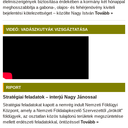
élelmiszerigények biztosítása érdekében a kormány két hónappal
meghosszabbítja a gabona-, olajos- és fehérjenövény kiviteli
bejelentési kötelezettséget – közölte Nagy István
Tovább »
VIDEÓ: VADÁSZKUTYÁK VIZSGÁZTATÁSA
RIPORT
Stratégiai feladatok – interjú Nagy Jánossal
Stratégiai feladatokat kapott a nemrég indult Nemzeti Földügyi
Központ, amely a Nemzeti Földalapkezelő Szervezettől „örökölt”
földügyek, az osztatlan közös tulajdonú területek megszüntetése
mellett erdészeti feladatokkal, öntözéssel
Tovább »