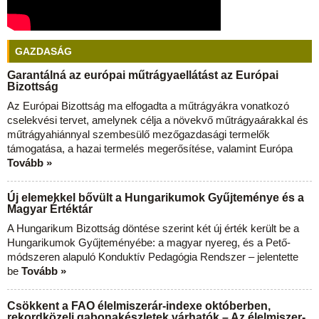
GAZDASÁG
Garantálná az európai műtrágyaellátást az Európai
Bizottság
Az Európai Bizottság ma elfogadta a műtrágyákra vonatkozó
cselekvési tervet, amelynek célja a növekvő műtrágyaárakkal és
műtrágyahiánnyal szembesülő mezőgazdasági termelők
támogatása, a hazai termelés megerősítése, valamint Európa
Tovább »
Új elemekkel bővült a Hungarikumok Gyűjteménye és a
Magyar Értéktár
A Hungarikum Bizottság döntése szerint két új érték került be a
Hungarikumok Gyűjteményébe: a magyar nyereg, és a Pető-
módszeren alapuló Konduktív Pedagógia Rendszer – jelentette
be
Tovább »
Csökkent a FAO élelmiszerár-indexe októberben,
rekordközeli gabonakészletek várhatók – Az élelmiszer-