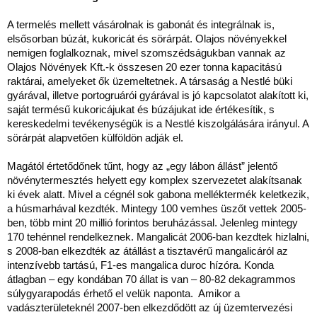
A termelés mellett vásárolnak is gabonát és integrálnak is,
elsősorban búzát, kukoricát és sörárpát. Olajos növényekkel
nemigen foglalkoznak, mivel szomszédságukban vannak az
Olajos Növények Kft.-k összesen 20 ezer tonna kapacitású
raktárai, amelyeket ők üzemeltetnek. A társaság a Nestlé büki
gyárával, illetve portogruárói gyárával is jó kapcsolatot alakított ki,
saját termésű kukoricájukat és búzájukat ide értékesítik, s
kereskedelmi tevékenységük is a Nestlé kiszolgálására irányul. A
sörárpát alapvetően külföldön adják el.
Magától értetődőnek tűnt, hogy az „egy lábon állást” jelentő
növénytermesztés helyett egy komplex szervezetet alakítsanak
ki évek alatt. Mivel a cégnél sok gabona melléktermék keletkezik,
a húsmarhával kezdték. Mintegy 100 vemhes üszőt vettek 2005-
ben, több mint 20 millió forintos beruházással. Jelenleg mintegy
170 tehénnel rendelkeznek. Mangalicát 2006-ban kezdtek hizlalni,
s 2008-ban elkezdték az átállást a tisztavérű mangalicáról az
intenzívebb tartású, F1-es mangalica duroc hízóra. Konda
átlagban – egy kondában 70 állat is van – 80-82 dekagrammos
súlygyarapodás érhető el velük naponta. Amikor a
vadászterületeknél 2007-ben elkezdődött az új üzemtervezési