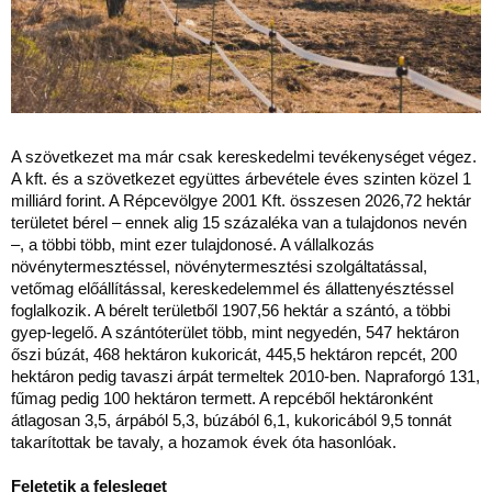
A szövetkezet ma már csak kereskedelmi tevékenységet végez.
A kft. és a szövetkezet együttes árbevétele éves szinten közel 1
milliárd forint. A Répcevölgye 2001 Kft. összesen 2026,72 hektár
területet bérel – ennek alig 15 százaléka van a tulajdonos nevén
–, a többi több, mint ezer tulajdonosé. A vállalkozás
növénytermesztéssel, növénytermesztési szolgáltatással,
vetőmag előállítással, kereskedelemmel és állattenyésztéssel
foglalkozik. A bérelt területből 1907,56 hektár a szántó, a többi
gyep-legelő. A szántóterület több, mint negyedén, 547 hektáron
őszi búzát, 468 hektáron kukoricát, 445,5 hektáron repcét, 200
hektáron pedig tavaszi árpát termeltek 2010-ben. Napraforgó 131,
fűmag pedig 100 hektáron termett. A repcéből hektáronként
átlagosan 3,5, árpából 5,3, búzából 6,1, kukoricából 9,5 tonnát
takarítottak be tavaly, a hozamok évek óta hasonlóak.
Feletetik a felesleget