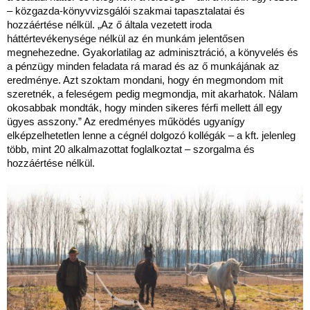
– közgazda-könyvvizsgálói szakmai tapasztalatai és
hozzáértése nélkül. „Az ő általa vezetett iroda
háttértevékenysége nélkül az én munkám jelentősen
megnehezedne. Gyakorlatilag az adminisztráció, a könyvelés és
a pénzügy minden feladata rá marad és az ő munkájának az
eredménye. Azt szoktam mondani, hogy én megmondom mit
szeretnék, a feleségem pedig megmondja, mit akarhatok. Nálam
okosabbak mondták, hogy minden sikeres férfi mellett áll egy
ügyes asszony.” Az eredményes működés ugyanígy
elképzelhetetlen lenne a cégnél dolgozó kollégák – a kft. jelenleg
több, mint 20 alkalmazottat foglalkoztat – szorgalma és
hozzáértése nélkül.