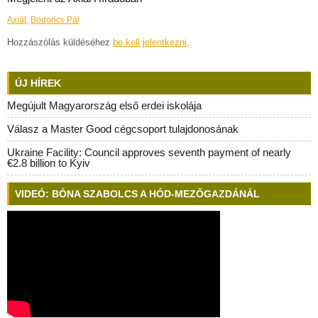
Axiál
,
Bodorics Pál
Hozzászólás küldéséhez
be kell jelentkezni
.
ÚJ HÍREK
Megújult Magyarország első erdei iskolája
Válasz a Master Good cégcsoport tulajdonosának
Ukraine Facility: Council approves seventh payment of nearly
€2.8 billion to Kyiv
VIDEÓ: BÓNA SZABOLCS A HÓD-MEZŐGAZDÁNÁL