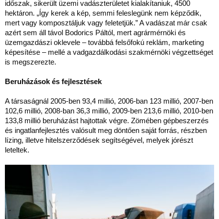
időszak, sikerült üzemi vadászterületet kialakítaniuk, 4500
hektáron. „Így kerek a kép, semmi feleslegünk nem képződik,
mert vagy komposztáljuk vagy feletetjük.” A vadászat már csak
azért sem áll távol Bodorics Páltól, mert agrármérnöki és
üzemgazdászi oklevele – továbbá felsőfokú reklám, marketing
képesítése – mellé a vadgazdálkodási szakmérnöki végzettséget
is megszerezte.
Beruházások és fejlesztések
A társaságnál 2005-ben 93,4 millió, 2006-ban 123 millió, 2007-ben
102,6 millió, 2008-ban 36,3 millió, 2009-ben 213,6 millió, 2010-ben
133,8 millió beruházást hajtottak végre. Zömében gépbeszerzés
és ingatlanfejlesztés valósult meg döntően saját forrás, részben
lízing, illetve hitelszerződések segítségével, melyek jórészt
leteltek.