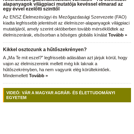
alapanyagok világpiaci mutatója kevéssel elmarad az
egy évvel ezelőtti szinttől
Az ENSZ Élelmezésügyi és Mezőgazdasági Szervezete (FAO)
kiadta legfrissebb jelentését az élelmiszer-alapanyagok világpiaci
mutatójáról, amely szerint októberben tovább mérséklődtek az
élelmiszerárak, elsősorban a bőséges globális kínálat
Tovább »
Kikkel osztozunk a hűtőszekrényen?
A „Ma Te mit eszel?” legfrissebb adásában azt járjuk körül, hogy
vajon az élelmiszereink mellett még kik laknak a
hűtőszekrényben, ha nem vagyunk elég körültekintőek.
Mindemellett
Tovább »
VIDEÓ: VÁR A MAGYAR AGRÁR- ÉS ÉLETTUDOMÁNYI
EGYETEM