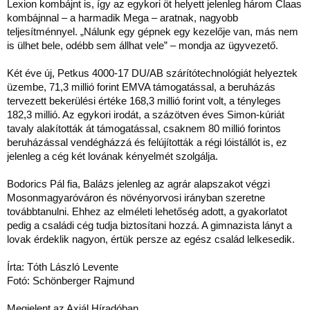
Lexion kombájnt is, így az egykori öt helyett jelenleg három Claas
kombájnnal – a harmadik Mega – aratnak, nagyobb
teljesítménnyel. „Nálunk egy gépnek egy kezelője van, más nem
is ülhet bele, odébb sem állhat vele” – mondja az ügyvezető.
Két éve új, Petkus 4000-17 DU/AB szárítótechnológiát helyeztek
üzembe, 71,3 millió forint EMVA támogatással, a beruházás
tervezett bekerülési értéke 168,3 millió forint volt, a tényleges
182,3 millió. Az egykori irodát, a százötven éves Simon-kúriát
tavaly alakították át támogatással, csaknem 80 millió forintos
beruházással vendégházzá és felújították a régi lóistállót is, ez
jelenleg a cég két lovának kényelmét szolgálja.
Bodorics Pál fia, Balázs jelenleg az agrár alapszakot végzi
Mosonmagyaróváron és növényorvosi irányban szeretne
továbbtanulni. Ehhez az elméleti lehetőség adott, a gyakorlatot
pedig a családi cég tudja biztosítani hozzá. A gimnazista lányt a
lovak érdeklik nagyon, értük persze az egész család lelkesedik.
Írta: Tóth László Levente
Fotó: Schönberger Rajmund
Megjelent az Axiál Híradóban