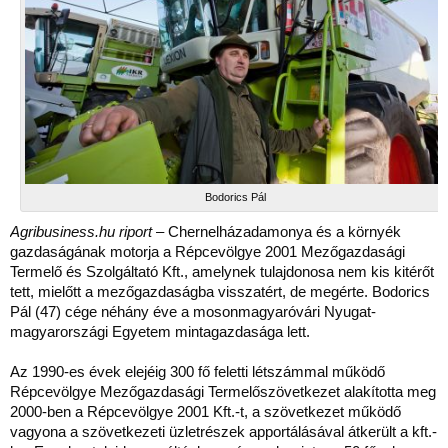
Bodorics Pál
Agribusiness.hu riport
– Chernelházadamonya és a környék
gazdaságának motorja a Répcevölgye 2001 Mezőgazdasági
Termelő és Szolgáltató Kft., amelynek tulajdonosa nem kis kitérőt
tett, mielőtt a mezőgazdaságba visszatért, de megérte. Bodorics
Pál (47) cége néhány éve a mosonmagyaróvári Nyugat-
magyarországi Egyetem mintagazdasága lett.
Az 1990-es évek elejéig 300 fő feletti létszámmal működő
Répcevölgye Mezőgazdasági Termelőszövetkezet alakította meg
2000-ben a Répcevölgye 2001 Kft.-t, a szövetkezet működő
vagyona a szövetkezeti üzletrészek apportálásával átkerült a kft.-