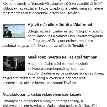
Központ, amely a Nemzeti Földalapkezelő Szervezettől „örökölt”
földügyek, az osztatlan közös tulajdonú területek megszüntetése
mellett erdészeti feladatokkal, öntözéssel
Tovább »
A jövő már elkezdődött a Vitafortnál
„Megáll az ész! Ember és technológia” – Szédítő
hangulatban telt a Vitafort Első Takarmánygyártó
és Forgalmazó Zrt. partnereinek rendezett
szakmai napja az idén Dabason, az előadók
Tovább »
Minél több nyertes kell az agráriumban
A számos átalakulási és modernizációs
kihívással szembenéző agráriumban
együttműködésre és összefogásra van szükség,
az Agrárminisztérium pedig a jövőben is partnere lesz
mindenkinek, aki elő kívánja mozdítani
Tovább »
Átalakulóban a kiskereskedelem szerkezete
Látványosan erősödhet a magyar agrárgazdaság, a
kiskereskedelem szerkezeti átalakulása pedig már elkezdődött –