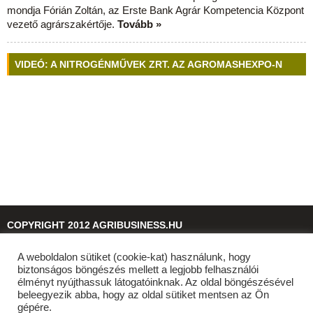
mondja Fórián Zoltán, az Erste Bank Agrár Kompetencia Központ
vezető agrárszakértője.
Tovább »
VIDEÓ: A NITROGÉNMŰVEK ZRT. AZ AGROMASHEXPO-N
COPYRIGHT 2012 AGRIBUSINESS.HU
A weboldalon sütiket (cookie-kat) használunk, hogy
© 2026
agribusiness.hu
biztonságos böngészés mellett a legjobb felhasználói
élményt nyújthassuk látogatóinknak. Az oldal böngészésével
beleegyezik abba, hogy az oldal sütiket mentsen az Ön
gépére.