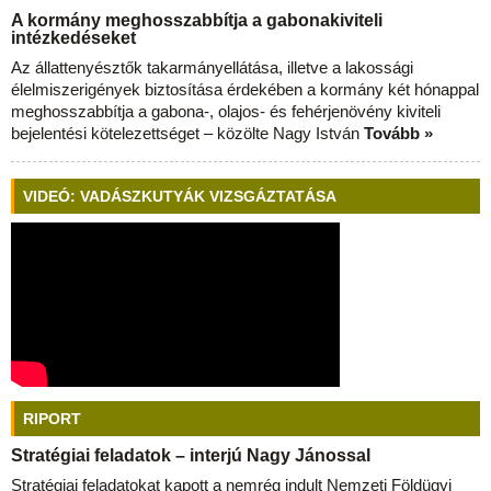
A kormány meghosszabbítja a gabonakiviteli
intézkedéseket
Az állattenyésztők takarmányellátása, illetve a lakossági
élelmiszerigények biztosítása érdekében a kormány két hónappal
meghosszabbítja a gabona-, olajos- és fehérjenövény kiviteli
bejelentési kötelezettséget – közölte Nagy István
Tovább »
VIDEÓ: VADÁSZKUTYÁK VIZSGÁZTATÁSA
RIPORT
Stratégiai feladatok – interjú Nagy Jánossal
Stratégiai feladatokat kapott a nemrég indult Nemzeti Földügyi