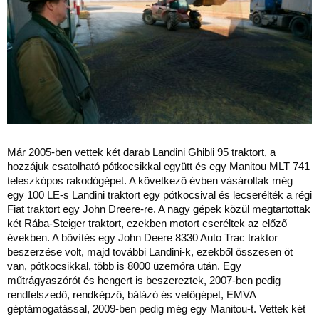
Már 2005-ben vettek két darab Landini Ghibli 95 traktort, a
hozzájuk csatolható pótkocsikkal együtt és egy Manitou MLT 741
teleszkópos rakodógépet. A következő évben vásároltak még
egy 100 LE-s Landini traktort egy pótkocsival és lecserélték a régi
Fiat traktort egy John Dreere-re. A nagy gépek közül megtartottak
két Rába-Steiger traktort, ezekben motort cseréltek az előző
években. A bővítés egy John Deere 8330 Auto Trac traktor
beszerzése volt, majd további Landini-k, ezekből összesen öt
van, pótkocsikkal, több is 8000 üzemóra után. Egy
műtrágyaszórót és hengert is beszereztek, 2007-ben pedig
rendfelszedő, rendképző, bálázó és vetőgépet, EMVA
géptámogatással, 2009-ben pedig még egy Manitou-t. Vettek két