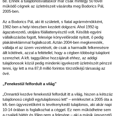
be. Ennek a tulajdonosváltáskor már csak mintegy 50 fővel
működő cégnek az üzletrészeit vásárolta meg Bodorics Pál,
2005-ben.
Az a Bodorics Pál, aki itt született, s fiatal agrármérnökként,
1982-ben a helyi téeszben kezdett dolgozni. Ahol 1992-ig
ágazatvezető, utoljára főállattenyésztő volt. Később egyéni
vállalkozásba fogott, felesége könyvelőirodát nyitott, ő pedig
plakátreklámmal foglalkozott. Aztán 2004-ben megkeresték,
vállalja el az üzem vezetését, de csak a harmadik felkeresésre
állt kötélnek, azzal a feltétellel, hogy a cégben többségi tulajdont
szerezhet. A kft. taggyűlése hozzájárult ehhez, az addigi
tulajdonosok közül pedig mindenki igyekezett üzletrészét pénzzé
tenni, így lett a ma 87,8 millió forintos törzstőkéjű társaság az
övé.
„Fenekestül felfordult a világ”
„Onnantól kezdve fenekestül felfordult itt a világ, hiszen a kétszáz
tulajdonosú cégből egytulajdonosú lett” – emlékeztet a 2005 óta a
kft.-ben ügyvezetőként is tevékenykedő tulajdonos, aki akár napi
10-14 órában is foglalkozhat a céggel. Ez nem működhetne sem
a családi háttér és főleg nem a felesége – aki a másik ügyvezető