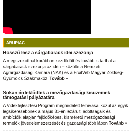
ÁRUPIAC
Hosszú lesz a sárgabarack idei szezonja
A megszokottnál korábban kezdődött és tovább is tarthat a
sárgabarack szezonja az idén – közölte a Nemzeti
Agrárgazdasági Kamara (NAK) és a FruitVeb Magyar Zöldség-
Gyümölcs Szakmaközi
Tovább »
Sokan érdeklődtek a mezőgazdasági kisüzemek
támogatási pályázatára
A Vidékfejlesztési Program meghirdetett felhívásai közül az egyik
legsikeresebbnek a május 31-én lezárult, adottságaik és
ambícióik alapján fejlődőképes, kisméretű mezőgazdasági
termelők jövedelemszerzését és gazdasági több lábon
Tovább »