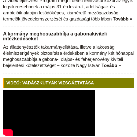
A Vidékfejlesztési Program meghirdetett felhívásai közül az egyik
legsikeresebbnek a május 31-én lezárult, adottságaik és
ambícióik alapján fejlődőképes, kisméretű mezőgazdasági
termelők jövedelemszerzését és gazdasági több lábon
Tovább »
A kormány meghosszabbítja a gabonakiviteli
intézkedéseket
Az állattenyésztők takarmányellátása, illetve a lakossági
élelmiszerigények biztosítása érdekében a kormány két hónappal
meghosszabbítja a gabona-, olajos- és fehérjenövény kiviteli
bejelentési kötelezettséget – közölte Nagy István
Tovább »
VIDEÓ: VADÁSZKUTYÁK VIZSGÁZTATÁSA