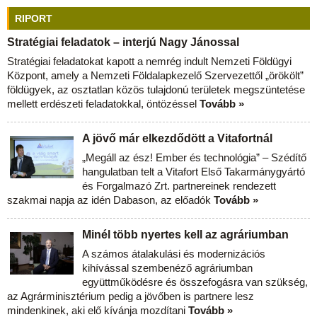
RIPORT
Stratégiai feladatok – interjú Nagy Jánossal
Stratégiai feladatokat kapott a nemrég indult Nemzeti Földügyi
Központ, amely a Nemzeti Földalapkezelő Szervezettől „örökölt”
földügyek, az osztatlan közös tulajdonú területek megszüntetése
mellett erdészeti feladatokkal, öntözéssel
Tovább »
A jövő már elkezdődött a Vitafortnál
„Megáll az ész! Ember és technológia” – Szédítő
hangulatban telt a Vitafort Első Takarmánygyártó
és Forgalmazó Zrt. partnereinek rendezett
szakmai napja az idén Dabason, az előadók
Tovább »
Minél több nyertes kell az agráriumban
A számos átalakulási és modernizációs
kihívással szembenéző agráriumban
együttműködésre és összefogásra van szükség,
az Agrárminisztérium pedig a jövőben is partnere lesz
mindenkinek, aki elő kívánja mozdítani
Tovább »