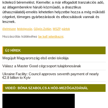
kötelező béremelést. Kiemelte: a már elfogadott tranzakciós adó,
az átlagemberekre háruló közműadó, a drasztikus
úthasználatidíj-emelés lehetetlen helyzetbe hozza a még működő
cégeket, tömeges gyárbezárások és elbocsátások vannak és
lesznek.
élelmiszer
,
feldolgozás
,
Gőgös Zoltán
,
MSZP
,
pártok
Hozzászólás küldéséhez
be kell jelentkezni
.
ÚJ HÍREK
Megújult Magyarország első erdei iskolája
Válasz a Master Good cégcsoport tulajdonosának
Ukraine Facility: Council approves seventh payment of nearly
€2.8 billion to Kyiv
VIDEÓ: BÓNA SZABOLCS A HÓD-MEZŐGAZDÁNÁL