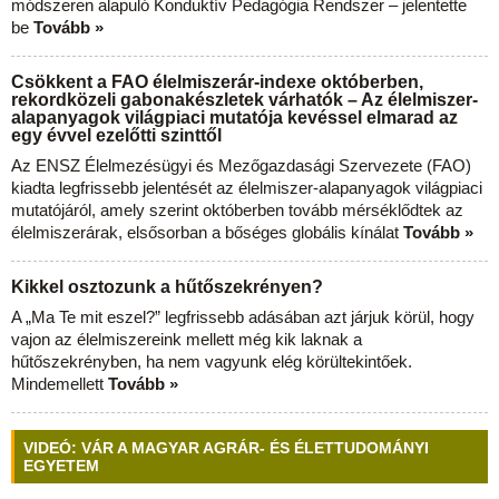
módszeren alapuló Konduktív Pedagógia Rendszer – jelentette
be
Tovább »
Csökkent a FAO élelmiszerár-indexe októberben,
rekordközeli gabonakészletek várhatók – Az élelmiszer-
alapanyagok világpiaci mutatója kevéssel elmarad az
egy évvel ezelőtti szinttől
Az ENSZ Élelmezésügyi és Mezőgazdasági Szervezete (FAO)
kiadta legfrissebb jelentését az élelmiszer-alapanyagok világpiaci
mutatójáról, amely szerint októberben tovább mérséklődtek az
élelmiszerárak, elsősorban a bőséges globális kínálat
Tovább »
Kikkel osztozunk a hűtőszekrényen?
A „Ma Te mit eszel?” legfrissebb adásában azt járjuk körül, hogy
vajon az élelmiszereink mellett még kik laknak a
hűtőszekrényben, ha nem vagyunk elég körültekintőek.
Mindemellett
Tovább »
VIDEÓ: VÁR A MAGYAR AGRÁR- ÉS ÉLETTUDOMÁNYI
EGYETEM