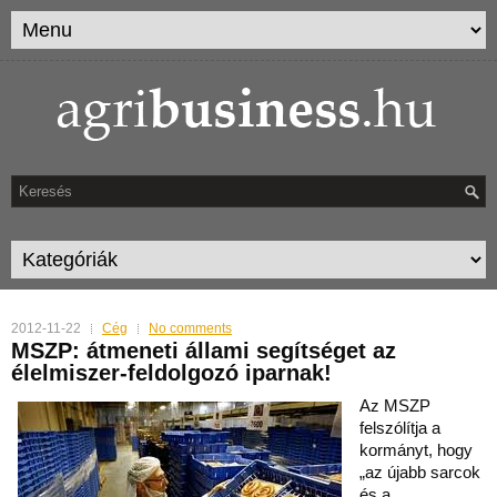
2012-11-22
Cég
No comments
MSZP: átmeneti állami segítséget az
élelmiszer-feldolgozó iparnak!
Az MSZP
felszólítja a
kormányt, hogy
„az újabb sarcok
és a