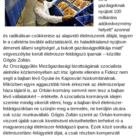
gazdagoknak
nyújtott 100
milliárdos
adókedvezmény
helyett” azonnal
és radikálisan csökkentse az alapvető élelmiszerek áfáját, tegyen
le a cafetéria további adóztatásáról, és haladéktalanul nyújtson
átmeneti állami segítséget „a bukott gazdaságpolitikája miatt”
végveszélybe került élelmiszer-feldolgozó iparnak – közölte
Gőgös Zoltán.
Az Országgyűlés Mezőgazdasági bizottságának szocialista
alelnöke közleményében azt írta: ígérete ellenére a Fidesz nem
segít a bajban lévő Gyulai és Kaposvári húskombinátnak.
Miközben egyre aggasztóbb hírek érkeznek az élelmiszeripar
háza tájáról is, az Orbán-kormány semmit nem tesz a bajban
lévő vállalatokért – értékelte. A szocialista kormányok idején
szerinte mindig sikerült elérni, hogy a bajban lévő élelmiszer-
feldolgozókban ne szűnjön meg a termelés, ne kerüljön utcára
sok száz munkavállaló. Gőgös Zoltán szerint az Orbán-kormány
viszont újabb sarcok kivetésével elviselhetetlen terheket ró a
magyarországi élelmiszer-feldolgozó iparra. Ezek közé sorolta az
élelmiszerlánc-felügyeleti díjat, a csak részben kompenzált