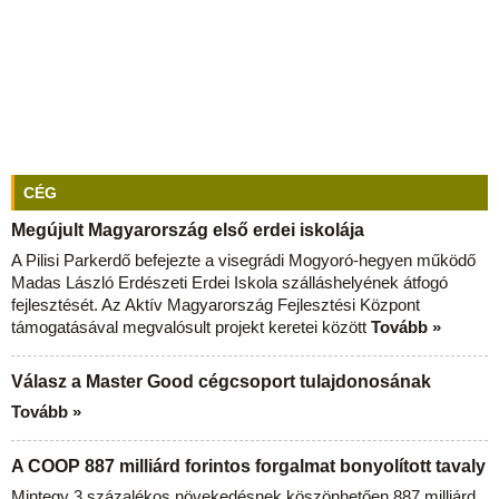
CÉG
Megújult Magyarország első erdei iskolája
A Pilisi Parkerdő befejezte a visegrádi Mogyoró-hegyen működő
Madas László Erdészeti Erdei Iskola szálláshelyének átfogó
fejlesztését. Az Aktív Magyarország Fejlesztési Központ
támogatásával megvalósult projekt keretei között
Tovább »
Válasz a Master Good cégcsoport tulajdonosának
Tovább »
A COOP 887 milliárd forintos forgalmat bonyolított tavaly
Mintegy 3 százalékos növekedésnek köszönhetően 887 milliárd