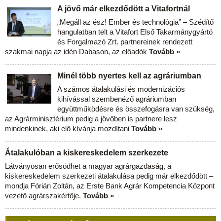
A jövő már elkezdődött a Vitafortnál
„Megáll az ész! Ember és technológia” – Szédítő
hangulatban telt a Vitafort Első Takarmánygyártó
és Forgalmazó Zrt. partnereinek rendezett
szakmai napja az idén Dabason, az előadók
Tovább »
Minél több nyertes kell az agráriumban
A számos átalakulási és modernizációs
kihívással szembenéző agráriumban
együttműködésre és összefogásra van szükség,
az Agrárminisztérium pedig a jövőben is partnere lesz
mindenkinek, aki elő kívánja mozdítani
Tovább »
Átalakulóban a kiskereskedelem szerkezete
Látványosan erősödhet a magyar agrárgazdaság, a
kiskereskedelem szerkezeti átalakulása pedig már elkezdődött –
mondja Fórián Zoltán, az Erste Bank Agrár Kompetencia Központ
vezető agrárszakértője.
Tovább »