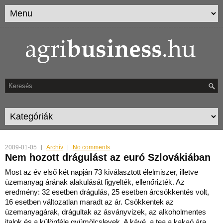
2009-01-05
Archív
No comments
Nem hozott drágulást az euró Szlovákiában
Most az év első két napján 73 kiválasztott élelmiszer, illetve
üzemanyag árának alakulását figyelték, ellenőrizték. Az
eredmény: 32 esetben drágulás, 25 esetben árcsökkentés volt,
16 esetben változatlan maradt az ár. Csökkentek az
üzemanyagárak, drágultak az ásványvizek, az alkoholmentes
italok és a különféle gyümölcslevek. A kávé, a tea a kakaó ára