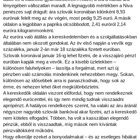
lényegében változatlan maradt. A legnagyobb mértékben a Niva
penészes sajt drágult: ára szlovák koronában kilónként 8,93
eurónak felelt meg az év végén, most pedig 9,25 euró. A másik
oldalon a legjobban a paprika olcsóbbodott, 2,41 euróról 2,14
euróra kilogrammonként.
Az euróra való átállás a kereskedelemben és a szolgáltatásokban
általában nem okozott gondokat. Az év első napján a vevők egy
százaléka, január 2-án már 18 százaléka fizetett euróban.
Szlovák koronával január 16-ig lehet fizetni, de a visszajáró pénzt
euróban kapják meg a vevők. Ez a kisebb üzletekben –
különösen faluhelyeken – lassítja a forgalmat, mert azt új
pénzben való számolás mindenkinek nehezebben megy. Sokan,
különösen az idősebbek arra is panaszkodnak, hogy sok az
érme, és nehezen lehet őket megkülönböztetni.
A kereskedők oldalán viszont előfordul, hogy nem rendelkeznek
elegendő eurócenttel, és így nem mindig tudnak visszaadni
aprópénzt. A hatályos rendelkezés szerint, ha valaki az áru áránál
négyszer nagyobb szlovák bankóval akar fizetni, azt a kereskedő
nem köteles elfogadni. Többen, ha volt a kasszában elegendő
pénzük, ebből is visszaadtak, míg mások nem kívántak
pénzváltókként működni.
Hogy elkerülje ezeket a bonyodalmakat – és az esetleges hibákat