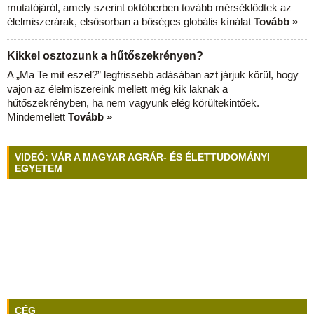
mutatójáról, amely szerint októberben tovább mérséklődtek az
élelmiszerárak, elsősorban a bőséges globális kínálat
Tovább »
Kikkel osztozunk a hűtőszekrényen?
A „Ma Te mit eszel?” legfrissebb adásában azt járjuk körül, hogy
vajon az élelmiszereink mellett még kik laknak a
hűtőszekrényben, ha nem vagyunk elég körültekintőek.
Mindemellett
Tovább »
VIDEÓ: VÁR A MAGYAR AGRÁR- ÉS ÉLETTUDOMÁNYI
EGYETEM
CÉG