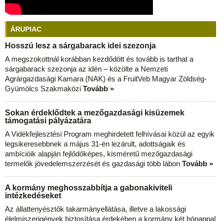
ÁRUPIAC
Hosszú lesz a sárgabarack idei szezonja
A megszokottnál korábban kezdődött és tovább is tarthat a
sárgabarack szezonja az idén – közölte a Nemzeti
Agrárgazdasági Kamara (NAK) és a FruitVeb Magyar Zöldség-
Gyümölcs Szakmaközi
Tovább »
Sokan érdeklődtek a mezőgazdasági kisüzemek
támogatási pályázatára
A Vidékfejlesztési Program meghirdetett felhívásai közül az egyik
legsikeresebbnek a május 31-én lezárult, adottságaik és
ambícióik alapján fejlődőképes, kisméretű mezőgazdasági
termelők jövedelemszerzését és gazdasági több lábon
Tovább »
A kormány meghosszabbítja a gabonakiviteli
intézkedéseket
Az állattenyésztők takarmányellátása, illetve a lakossági
élelmiszerigények biztosítása érdekében a kormány két hónappal