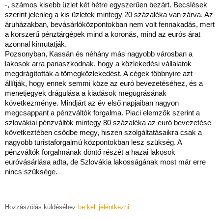
-, számos kisebb üzlet két hétre egyszerűen bezárt. Becslések
szerint jelenleg a kis üzletek mintegy 20 százaléka van zárva. Az
áruházakban, bevásárlóközpontokban nem volt fennakadás, mert
a korszerű pénztárgépek mind a koronás, mind az eurós árat
azonnal kimutatják.
Pozsonyban, Kassán és néhány más nagyobb városban a
lakosok arra panaszkodnak, hogy a közlekedési vállalatok
megdrágították a tömegközlekedést. A cégek többnyire azt
állítják, hogy ennek semmi köze az euró bevezetéséhez, és a
menetjegyek drágulása a kiadások megugrásának
következménye. Mindjárt az év első napjaiban nagyon
megcsappant a pénzváltók forgalma. Piaci elemzők szerint a
szlovákiai pénzváltók mintegy 80 százaléka az euró bevezetése
következtében csődbe megy, hiszen szolgáltatásaikra csak a
nagyobb turistaforgalmú központokban lesz szükség. A
pénzváltók forgalmának döntő részét a hazai lakosok
euróvásárlása adta, de Szlovákia lakosságának most már erre
nincs szüksége.
Hozzászólás küldéséhez
be kell jelentkezni
.