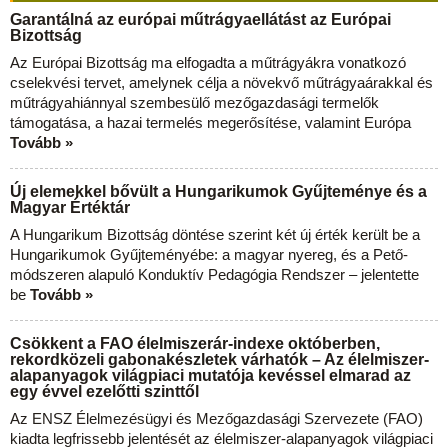
Garantálná az európai műtrágyaellátást az Európai
Bizottság
Az Európai Bizottság ma elfogadta a műtrágyákra vonatkozó
cselekvési tervet, amelynek célja a növekvő műtrágyaárakkal és
műtrágyahiánnyal szembesülő mezőgazdasági termelők
támogatása, a hazai termelés megerősítése, valamint Európa
Tovább »
Új elemekkel bővült a Hungarikumok Gyűjteménye és a
Magyar Értéktár
A Hungarikum Bizottság döntése szerint két új érték került be a
Hungarikumok Gyűjteményébe: a magyar nyereg, és a Pető-
módszeren alapuló Konduktív Pedagógia Rendszer – jelentette
be
Tovább »
Csökkent a FAO élelmiszerár-indexe októberben,
rekordközeli gabonakészletek várhatók – Az élelmiszer-
alapanyagok világpiaci mutatója kevéssel elmarad az
egy évvel ezelőtti szinttől
Az ENSZ Élelmezésügyi és Mezőgazdasági Szervezete (FAO)
kiadta legfrissebb jelentését az élelmiszer-alapanyagok világpiaci