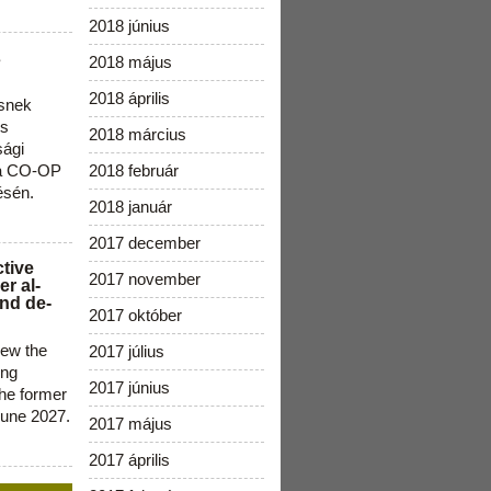
2018 június
s
2018 május
2018 április
snek
os
2018 március
sági
 a CO-OP
2018 február
ésén.
2018 január
2017 december
ctive
2017 november
r al-
nd de-
2017 október
new the
2017 július
ing
2017 június
the former
June 2027.
2017 május
2017 április