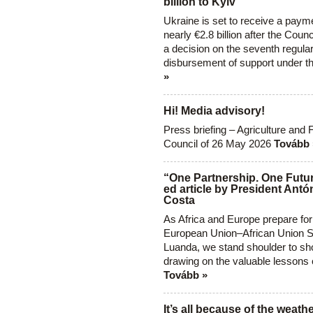
billion to Kyiv
Ukraine is set to receive a paym
nearly €2.8 billion after the Coun
a decision on the seventh regula
disbursement of support under t
»
Hi! Media advisory!
Press briefing – Agriculture and 
Council of 26 May 2026
Tovább 
“One Partnership. One Futur
ed article by President Antó
Costa
As Africa and Europe prepare for
European Union–African Union S
Luanda, we stand shoulder to sho
drawing on the valuable lessons 
Tovább »
It’s all because of the weathe