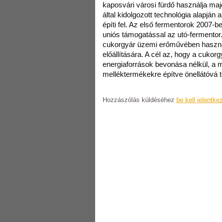
kaposvári városi fürdő használja maj
által kidolgozott technológia alapján 
építi fel. Az első fermentorok 2007-b
uniós támogatással az utó-fermentor
cukorgyár üzemi erőművében használj
előállítására. A cél az, hogy a cuko
energiaforrások bevonása nélkül, a 
melléktermékekre építve önellátóvá 
Hozzászólás küldéséhez
be kell jelentke