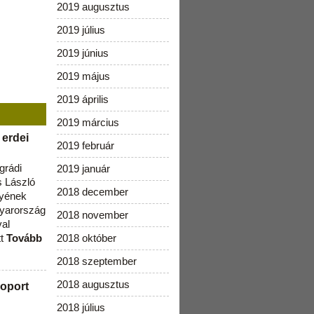
2019 augusztus
2019 július
2019 június
2019 május
2019 április
2019 március
 erdei
2019 február
grádi
2019 január
 László
2018 december
lyének
gyarország
2018 november
val
tt
Tovább
2018 október
2018 szeptember
2018 augusztus
oport
2018 július