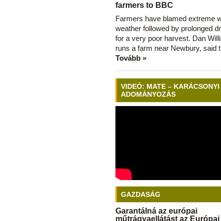
farmers to BBC
Farmers have blamed extreme 
weather followed by prolonged dr
for a very poor harvest. Dan Will
runs a farm near Newbury, said 
Tovább »
VIDEÓ: MATE – KARÁCSONYI
ADOMÁNYOZÁS
GAZDASÁG
Garantálná az európai
műtrágyaellátást az Európai