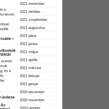
2021 november
ta a
2021 október
i tervet,
2021 szeptember
ánnyal
2021 augusztus
melők
2021 július
Tovább »
2021 június
arikumok
2021 május
téktár
2021 április
szerint
kumok
2021 március
g, és a
tív
2021 február
 be
2021 január
2020 december
r-indexe
2020 november
 Az
2020 október
gpiaci