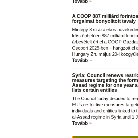
Tovább »
A COOP 887 milliárd forinto
forgalmat bonyolított tavaly
Mintegy 3 százalékos növekedé
köszönhetően 887 milliárd forint
árbevételt ért el a COOP Gazda
Csoport 2025-ben – hangzott el
Hungary Zrt. május 20-i közgyűl
Tovább »
Syria: Council renews restri
measures targeting the forme
Assad regime for one year a
lists certain entities
The Council today decided to re
EU’s restrictive measures target
individuals and entities linked to 
al-Assad regime in Syria until 1 
Tovább »