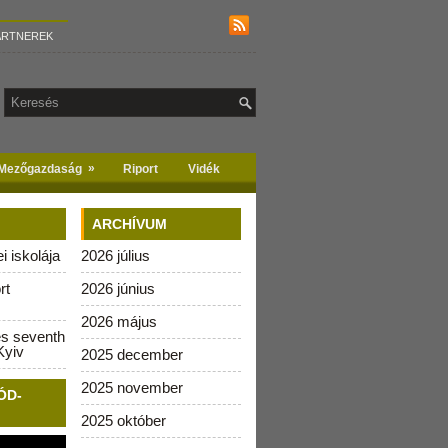
ARTNEREK
»
Mezőgazdaság
Riport
Vidék
ARCHÍVUM
 iskolája
2026 július
rt
2026 június
2026 május
es seventh
Kyiv
2025 december
2025 november
ÓD-
2025 október