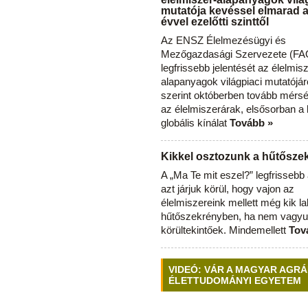
mutatója kevéssel elmarad 
évvel ezelőtti szinttől
Az ENSZ Élelmezésügyi és
Mezőgazdasági Szervezete (FAO
legfrissebb jelentését az élelmis
alapanyagok világpiaci mutatójár
szerint októberben tovább mérsé
az élelmiszerárak, elsősorban a
globális kínálat
Tovább »
Kikkel osztozunk a hűtősz
A „Ma Te mit eszel?” legfrisseb
azt járjuk körül, hogy vajon az
élelmiszereink mellett még kik l
hűtőszekrényben, ha nem vagyu
körültekintőek. Mindemellett
Tov
VIDEÓ: VÁR A MAGYAR AGRÁ
ÉLETTUDOMÁNYI EGYETEM