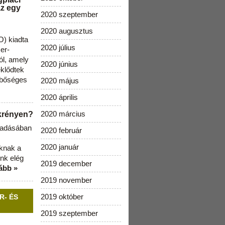
az egy
2020 szeptember
2020 augusztus
) kiadta
2020 július
zer-
ól, amely
2020 június
klődtek
 bőséges
2020 május
2020 április
2020 március
ekrényen?
b adásában
2020 február
2020 január
aknak a
nk elég
2019 december
ább »
2019 november
2019 október
R- ÉS
2019 szeptember