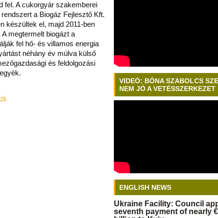
d fel. A cukorgyár szakemberei
a rendszert a Biogáz Fejlesztő Kft.
en készültek el, majd 2011-ben
. A megtermelt biogázt a
ák fel hő- és villamos energia
rgyártást néhány év múlva külső
mezőgazdasági és feldolgozási
tegyék.
VIDEÓ: BÓNA SZABOLCS SZ
NEM JÓ A VETÉSSZERKEZET
zni
.
ENGLISH NEWS
Ukraine Facility: Council a
seventh payment of nearly €