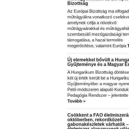
Bizottság
Az Európai Bizottság ma elfogad
műtrágyákra vonatkozó cselekvés
amelynek célja a növekvő
műtrágyaárakkal és műtrágyahi
szembesülő mezőgazdasági ter
támogatása, a hazai termelés
megerősítése, valamint Európa
Új elemekkel bővült a Hung
Gyűjteménye és a Magyar Ér
A Hungarikum Bizottság döntése 
két új érték került be a Hungari
Gyűjteményébe: a magyar nyere
Pető-módszeren alapuló Konduk
Pedagógia Rendszer – jelentette
Tovább »
Csökkent a FAO élelmiszerá
októberben, rekordközeli
gabonakészletek várhatók –
élelmiszer-alapanyagok vilá