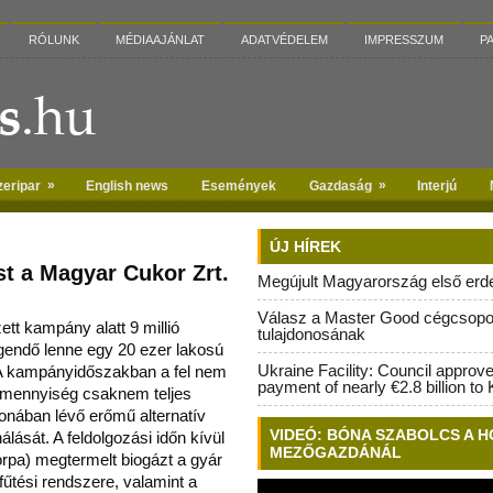
RÓLUNK
MÉDIAAJÁNLAT
ADATVÉDELEM
IMPRESSZUM
P
»
»
zeripar
English news
Események
Gazdaság
Interjú
ÚJ HÍREK
st a Magyar Cukor Zrt.
Megújult Magyarország első erdei
Válasz a Master Good cégcsopo
ett kampány alatt 9 millió
tulajdonosának
gendő lenne egy 20 ezer lakosú
Ukraine Facility: Council approv
A kampányidőszakban a fel nem
payment of nearly €2.8 billion to 
ázmennyiség csaknem teljes
donában lévő erőmű alternatív
VIDEÓ: BÓNA SZABOLCS A H
lását. A feldolgozási időn kívül
MEZŐGAZDÁNÁL
rpa) megtermelt biogázt a gyár
űtési rendszere, valamint a