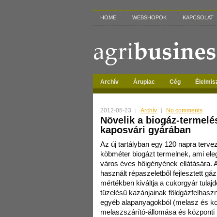
HOME
WEBSHOPOK
KAPCSOLAT
Archív
Árupiac
Cég
Élelmis
2012-05-23
Archív
No comments
Növelik a biogáz-termelé
kaposvári gyárában
Az új tartályban egy 120 napra tervez
köbméter biogázt termelnek, ami ele
város éves hőigényének ellátására.
használt répaszeletből fejlesztett g
mértékben kiváltja a cukorgyár tulaj
tüzelésű kazánjainak földgázfelhaszná
egyéb alapanyagokból (melasz és ko
melaszszárító-állomása és központi f