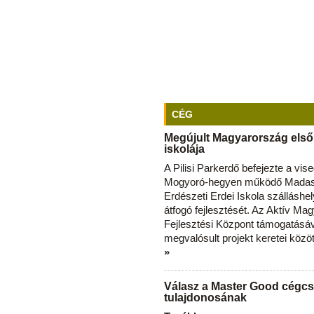
CÉG
Megújult Magyarország első
iskolája
A Pilisi Parkerdő befejezte a vise
Mogyoró-hegyen működő Madas
Erdészeti Erdei Iskola szálláshe
átfogó fejlesztését. Az Aktív Ma
Fejlesztési Központ támogatásá
megvalósult projekt keretei közö
»
Válasz a Master Good cégcs
tulajdonosának