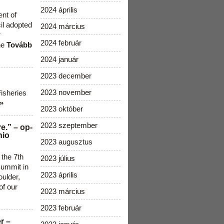
2024 április
ent of
cil adopted
2024 március
r
2024 február
he
Tovább
2024 január
2023 december
2023 november
Fisheries
»
2023 október
2023 szeptember
e.” – op-
nio
2023 augusztus
 the 7th
2023 július
ummit in
2023 április
ulder,
of our
2023 március
2023 február
r –