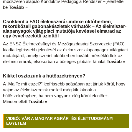
módszeren alapuló Konduktív Pedagógia Rendszer – jelentette
be
Tovább »
Csökkent a FAO élelmiszerár-indexe októberben,
rekordközeli gabonakészletek várhatók – Az élelmiszer-
alapanyagok világpiaci mutatója kevéssel elmarad az
egy évvel ezelőtti szinttől
Az ENSZ Élelmezésügyi és Mezőgazdasági Szervezete (FAO)
kiadta legfrissebb jelentését az élelmiszer-alapanyagok világpiaci
mutatójáról, amely szerint októberben tovább mérséklődtek az
élelmiszerárak, elsősorban a bőséges globális kínálat
Tovább »
Kikkel osztozunk a hűtőszekrényen?
A „Ma Te mit eszel?” legfrissebb adásában azt járjuk körül, hogy
vajon az élelmiszereink mellett még kik laknak a
hűtőszekrényben, ha nem vagyunk elég körültekintőek.
Mindemellett
Tovább »
VIDEÓ: VÁR A MAGYAR AGRÁR- ÉS ÉLETTUDOMÁNYI
EGYETEM