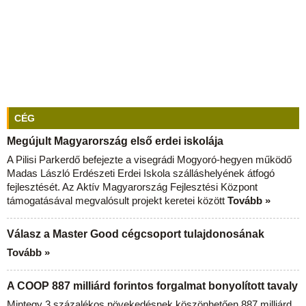
CÉG
Megújult Magyarország első erdei iskolája
A Pilisi Parkerdő befejezte a visegrádi Mogyoró-hegyen működő
Madas László Erdészeti Erdei Iskola szálláshelyének átfogó
fejlesztését. Az Aktív Magyarország Fejlesztési Központ
támogatásával megvalósult projekt keretei között
Tovább »
Válasz a Master Good cégcsoport tulajdonosának
Tovább »
A COOP 887 milliárd forintos forgalmat bonyolított tavaly
Mintegy 3 százalékos növekedésnek köszönhetően 887 milliárd