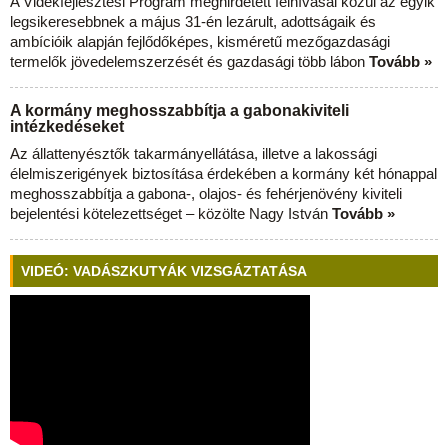
A Vidékfejlesztési Program meghirdetett felhívásai közül az egyik
legsikeresebbnek a május 31-én lezárult, adottságaik és
ambícióik alapján fejlődőképes, kisméretű mezőgazdasági
termelők jövedelemszerzését és gazdasági több lábon
Tovább »
A kormány meghosszabbítja a gabonakiviteli
intézkedéseket
Az állattenyésztők takarmányellátása, illetve a lakossági
élelmiszerigények biztosítása érdekében a kormány két hónappal
meghosszabbítja a gabona-, olajos- és fehérjenövény kiviteli
bejelentési kötelezettséget – közölte Nagy István
Tovább »
VIDEÓ: VADÁSZKUTYÁK VIZSGÁZTATÁSA