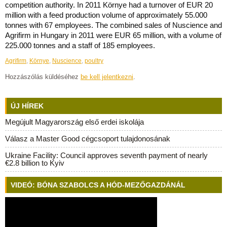
competition authority. In 2011 Környe had a turnover of EUR 20
million with a feed production volume of approximately 55.000
tonnes with 67 employees. The combined sales of Nuscience and
Agrifirm in Hungary in 2011 were EUR 65 million, with a volume of
225.000 tonnes and a staff of 185 employees.
Agrifirm
,
Környe
,
Nuscience
,
poultry
Hozzászólás küldéséhez
be kell jelentkezni
.
ÚJ HÍREK
Megújult Magyarország első erdei iskolája
Válasz a Master Good cégcsoport tulajdonosának
Ukraine Facility: Council approves seventh payment of nearly
€2.8 billion to Kyiv
VIDEÓ: BÓNA SZABOLCS A HÓD-MEZŐGAZDÁNÁL