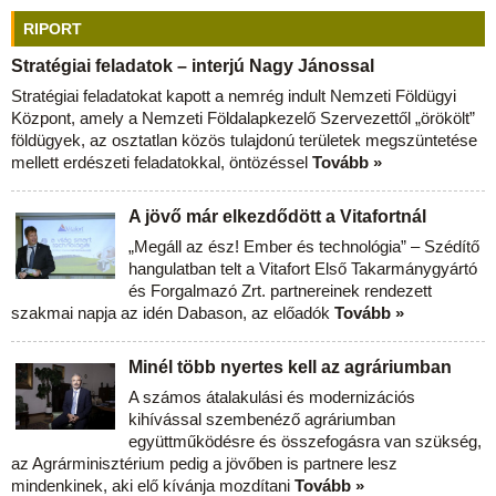
RIPORT
Stratégiai feladatok – interjú Nagy Jánossal
Stratégiai feladatokat kapott a nemrég indult Nemzeti Földügyi
Központ, amely a Nemzeti Földalapkezelő Szervezettől „örökölt”
földügyek, az osztatlan közös tulajdonú területek megszüntetése
mellett erdészeti feladatokkal, öntözéssel
Tovább »
A jövő már elkezdődött a Vitafortnál
„Megáll az ész! Ember és technológia” – Szédítő
hangulatban telt a Vitafort Első Takarmánygyártó
és Forgalmazó Zrt. partnereinek rendezett
szakmai napja az idén Dabason, az előadók
Tovább »
Minél több nyertes kell az agráriumban
A számos átalakulási és modernizációs
kihívással szembenéző agráriumban
együttműködésre és összefogásra van szükség,
az Agrárminisztérium pedig a jövőben is partnere lesz
mindenkinek, aki elő kívánja mozdítani
Tovább »