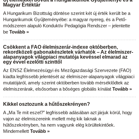
Magyar Értéktár
A Hungarikum Bizottság döntése szerint két új érték került be a
Hungarikumok Gyűjteményébe: a magyar nyereg, és a Pető-
módszeren alapuló Konduktív Pedagógia Rendszer – jelentette
be
Tovább »
Csökkent a FAO élelmiszerár-indexe októberben,
rekordközeli gabonakészletek várhatók – Az élelmiszer-
alapanyagok világpiaci mutatója kevéssel elmarad az
egy évvel ezelőtti szinttől
Az ENSZ Élelmezésügyi és Mezőgazdasági Szervezete (FAO)
kiadta legfrissebb jelentését az élelmiszer-alapanyagok világpiaci
mutatójáról, amely szerint októberben tovább mérséklődtek az
élelmiszerárak, elsősorban a bőséges globális kínálat
Tovább »
Kikkel osztozunk a hűtőszekrényen?
A „Ma Te mit eszel?” legfrissebb adásában azt járjuk körül, hogy
vajon az élelmiszereink mellett még kik laknak a
hűtőszekrényben, ha nem vagyunk elég körültekintőek.
Mindemellett
Tovább »