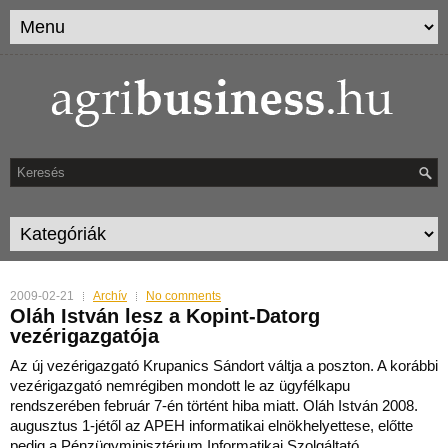
2009-02-21
Archív
No comments
Oláh István lesz a Kopint-Datorg
vezérigazgatója
Az új vezérigazgató Krupanics Sándort váltja a poszton. A korábbi
vezérigazgató nemrégiben mondott le az ügyfélkapu
rendszerében február 7-én történt hiba miatt. Oláh István
2008.
augusztus 1-jétől az APEH informatikai elnökhelyettese, előtte
pedig a Pénzügyminisztérium Informatikai Szolgáltató