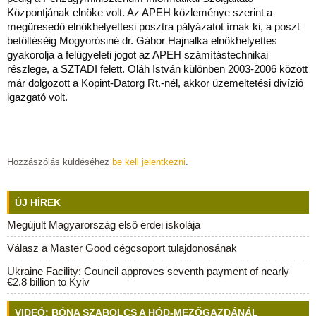
Központjának elnöke volt. Az APEH közleménye szerint a
megüresedő elnökhelyettesi posztra pályázatot írnak ki, a poszt
betöltéséig Mogyorósiné dr. Gábor Hajnalka elnökhelyettes
gyakorolja a felügyeleti jogot az APEH számítástechnikai
részlege, a SZTADI felett. Oláh István különben 2003-2006 között
már dolgozott a Kopint-Datorg Rt.-nél, akkor üzemeltetési divízió
igazgató volt.
Hozzászólás küldéséhez
be kell jelentkezni
.
ÚJ HÍREK
Megújult Magyarország első erdei iskolája
Válasz a Master Good cégcsoport tulajdonosának
Ukraine Facility: Council approves seventh payment of nearly
€2.8 billion to Kyiv
VIDEÓ: BÓNA SZABOLCS A HÓD-MEZŐGAZDÁNÁL