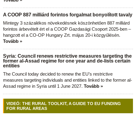
A COOP 887 milliárd forintos forgalmat bonyolított tavaly
Mintegy 3 százalékos növekedésnek köszönhetően 887 milliárd
forintos árbevételt ért el a COOP Gazdasági Csoport 2025-ben –
hangzott el a CO-OP Hungary Zrt. május 20-i közgyűlésén.
Tovább »
Syria: Council renews restrictive measures targeting the
former al-Assad regime for one year and de-lists certain
entities
The Council today decided to renew the EU’s restrictive
measures targeting individuals and entities linked to the former al-
Assad regime in Syria until 1 June 2027.
Tovább »
VIDEÓ: THE RURAL TOOLKIT, A GUIDE TO EU FUNDING
FOR RURAL AREAS