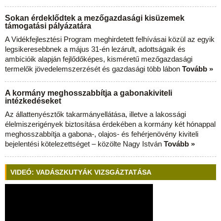
Sokan érdeklődtek a mezőgazdasági kisüzemek
támogatási pályázatára
A Vidékfejlesztési Program meghirdetett felhívásai közül az egyik
legsikeresebbnek a május 31-én lezárult, adottságaik és
ambícióik alapján fejlődőképes, kisméretű mezőgazdasági
termelők jövedelemszerzését és gazdasági több lábon
Tovább »
A kormány meghosszabbítja a gabonakiviteli
intézkedéseket
Az állattenyésztők takarmányellátása, illetve a lakossági
élelmiszerigények biztosítása érdekében a kormány két hónappal
meghosszabbítja a gabona-, olajos- és fehérjenövény kiviteli
bejelentési kötelezettséget – közölte Nagy István
Tovább »
VIDEÓ: VADÁSZKUTYÁK VIZSGÁZTATÁSA