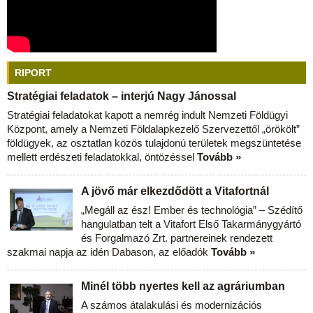
RIPORT
Stratégiai feladatok – interjú Nagy Jánossal
Stratégiai feladatokat kapott a nemrég indult Nemzeti Földügyi
Központ, amely a Nemzeti Földalapkezelő Szervezettől „örökölt”
földügyek, az osztatlan közös tulajdonú területek megszüntetése
mellett erdészeti feladatokkal, öntözéssel
Tovább »
A jövő már elkezdődött a Vitafortnál
„Megáll az ész! Ember és technológia” – Szédítő
hangulatban telt a Vitafort Első Takarmánygyártó
és Forgalmazó Zrt. partnereinek rendezett
szakmai napja az idén Dabason, az előadók
Tovább »
Minél több nyertes kell az agráriumban
A számos átalakulási és modernizációs