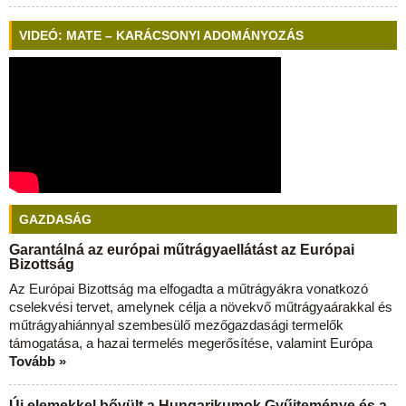
VIDEÓ: MATE – KARÁCSONYI ADOMÁNYOZÁS
GAZDASÁG
Garantálná az európai műtrágyaellátást az Európai
Bizottság
Az Európai Bizottság ma elfogadta a műtrágyákra vonatkozó
cselekvési tervet, amelynek célja a növekvő műtrágyaárakkal és
műtrágyahiánnyal szembesülő mezőgazdasági termelők
támogatása, a hazai termelés megerősítése, valamint Európa
Tovább »
Új elemekkel bővült a Hungarikumok Gyűjteménye és a