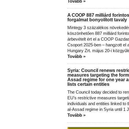
Tovább »
A COOP 887 milliárd forinto
forgalmat bonyolított tavaly
Mintegy 3 százalékos növekedé
köszönhetően 887 milliárd forint
árbevételt ért el a COOP Gazda
Csoport 2025-ben – hangzott el
Hungary Zrt. május 20-i közgyűl
Tovább »
Syria: Council renews restri
measures targeting the forme
Assad regime for one year a
lists certain entities
The Council today decided to re
EU’s restrictive measures target
individuals and entities linked to 
al-Assad regime in Syria until 1 
Tovább »