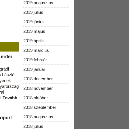
2019 augusztus
2019 július
2019 június
2019 május
2019 április
2019 március
 erdei
2019 február
grádi
2019 január
 László
2018 december
lyének
gyarország
2018 november
val
tt
Tovább
2018 október
2018 szeptember
2018 augusztus
oport
2018 július