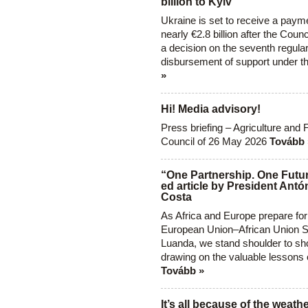
billion to Kyiv
Ukraine is set to receive a paym
nearly €2.8 billion after the Coun
a decision on the seventh regula
disbursement of support under t
»
Hi! Media advisory!
Press briefing – Agriculture and 
Council of 26 May 2026
Tovább 
“One Partnership. One Futur
ed article by President Antó
Costa
As Africa and Europe prepare for
European Union–African Union S
Luanda, we stand shoulder to sho
drawing on the valuable lessons 
Tovább »
It’s all because of the weathe