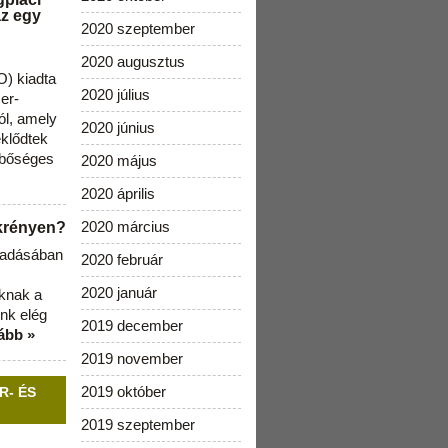
az egy
2020 szeptember
2020 augusztus
) kiadta
2020 július
zer-
ól, amely
2020 június
klődtek
 bőséges
2020 május
2020 április
2020 március
ekrényen?
b adásában
2020 február
2020 január
aknak a
nk elég
2019 december
ább »
2019 november
2019 október
R- ÉS
2019 szeptember