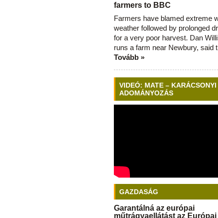
farmers to BBC
Farmers have blamed extreme 
weather followed by prolonged dr
for a very poor harvest. Dan Will
runs a farm near Newbury, said 
Tovább »
VIDEÓ: MATE – KARÁCSONYI
ADOMÁNYOZÁS
GAZDASÁG
Garantálná az európai
műtrágyaellátást az Európai