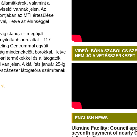
államtitkárok, valamint a
selői vannak jelen. Az
ontjában az MTI értesülése
val, illetve az éhínséggel
szág standja – megújult,
itottabb arculattal – 117
eting Centrummal együtt
VIDEÓ: BÓNA SZABOLCS SZ
ág mindenekelőtt borokkal, illetve
NEM JÓ A VETÉSSZERKEZET
pari termékekkel és a látogatók
van jelen. A kiállítás január 25-ig
gyszázezer látogatóra számítanak.
zni
.
ENGLISH NEWS
Ukraine Facility: Council a
seventh payment of nearly €