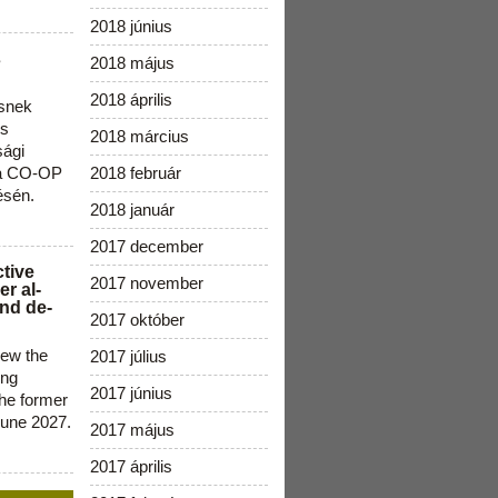
2018 június
s
2018 május
2018 április
snek
os
2018 március
sági
 a CO-OP
2018 február
ésén.
2018 január
2017 december
ctive
2017 november
r al-
nd de-
2017 október
new the
2017 július
ing
2017 június
the former
June 2027.
2017 május
2017 április