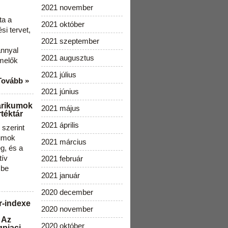
2021 november
ta a
2021 október
i tervet,
2021 szeptember
ánnyal
2021 augusztus
melők
2021 július
Tovább »
2021 június
arikumok
2021 május
téktár
2021 április
szerint
kumok
2021 március
g, és a
tív
2021 február
 be
2021 január
2020 december
r-indexe
2020 november
 Az
2020 október
gpiaci