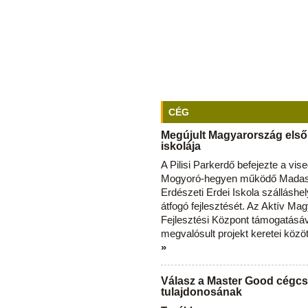
CÉG
Megújult Magyarország első
iskolája
A Pilisi Parkerdő befejezte a vise
Mogyoró-hegyen működő Madas
Erdészeti Erdei Iskola szálláshe
átfogó fejlesztését. Az Aktív Ma
Fejlesztési Központ támogatásá
megvalósult projekt keretei közö
»
Válasz a Master Good cégcs
tulajdonosának