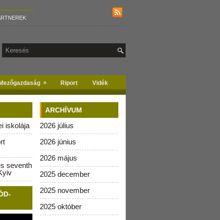
ARTNEREK
»
Mezőgazdaság
Riport
Vidék
ARCHÍVUM
 iskolája
2026 július
rt
2026 június
2026 május
es seventh
Kyiv
2025 december
2025 november
ÓD-
2025 október