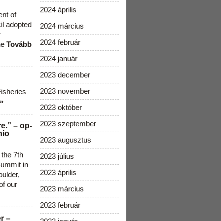
2024 április
ent of
cil adopted
2024 március
r
2024 február
he
Tovább
2024 január
2023 december
2023 november
Fisheries
»
2023 október
2023 szeptember
e.” – op-
nio
2023 augusztus
 the 7th
2023 július
ummit in
2023 április
ulder,
of our
2023 március
2023 február
r –