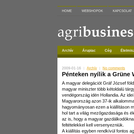
HOME
WEBSHOPOK
KAPCSOLAT
Archív
Árupiac
Cég
Élelmis
2009-01-16
Archív
No comments
Pénteken nyílik a Grüne
A magyar delegációt Gráf József föld
magyar miniszter több kétoldalú tárgya
vendégország idén Hollandia. Az ide
Magyarország azon 37-ik alkalommal
hagyományosan ezen a kiállításon mé
hol tart a világ mezőgazdasága és é
az is, hogy a magyar gazdálkodóknak
feltételekkel kell versenyezniük.
A kiállítás egyben rendkívül fontos agr