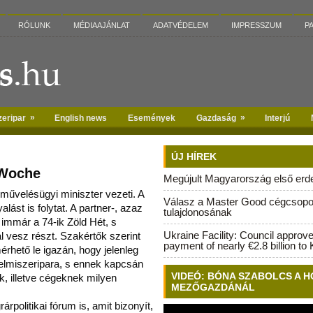
RÓLUNK
MÉDIAAJÁNLAT
ADATVÉDELEM
IMPRESSZUM
P
»
»
zeripar
English news
Események
Gazdaság
Interjú
ÚJ HÍREK
 Woche
Megújult Magyarország első erdei
művelésügyi miniszter vezeti. A
Válasz a Master Good cégcsopo
lást is folytat. A partner-, azaz
tulajdonosának
i immár
a 74-ik Zöld Hét, s
Ukraine Facility: Council approv
 vesz részt. Szakértők szerint
payment of nearly €2.8 billion to 
rhető le igazán, hogy jelenleg
lelmiszeripara, s ennek kapcsán
VIDEÓ: BÓNA SZABOLCS A H
, illetve cégeknek milyen
MEZŐGAZDÁNÁL
árpolitikai fórum is, amit bizonyít,