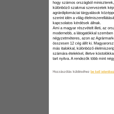
hogy számos országból miniszterek, 
különböző szakmai szervezetek képvi
agrárdiplomáciai tárgyalások középp
szerint idén a világ élelmiszerellátásá
kapcsolatos kérdések állnak.
Ami a magyar részvételt illeti, az or
modernebb, a látogatókkal szemben ny
négyzetméteres, azon az Agrármark
összesen 12 cég állít ki. Magyarorsz
más italokkal, különböző élelmiszeri
számára ételekkel, illetve kóstolókkal 
tart nyitva. A rendezők több mint né
Hozzászólás küldéséhez
be kell jelentke