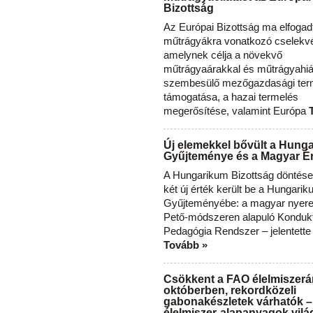
Bizottság
Az Európai Bizottság ma elfogad
műtrágyákra vonatkozó cselekvés
amelynek célja a növekvő
műtrágyaárakkal és műtrágyahi
szembesülő mezőgazdasági ter
támogatása, a hazai termelés
megerősítése, valamint Európa
Új elemekkel bővült a Hung
Gyűjteménye és a Magyar Ér
A Hungarikum Bizottság döntése 
két új érték került be a Hungari
Gyűjteményébe: a magyar nyere
Pető-módszeren alapuló Konduk
Pedagógia Rendszer – jelentette
Tovább »
Csökkent a FAO élelmiszerá
októberben, rekordközeli
gabonakészletek várhatók –
élelmiszer-alapanyagok vilá