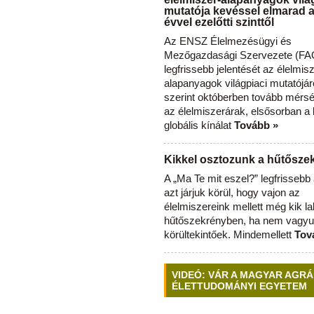
mutatója kevéssel elmarad 
évvel ezelőtti szinttől
Az ENSZ Élelmezésügyi és
Mezőgazdasági Szervezete (FAO
legfrissebb jelentését az élelmis
alapanyagok világpiaci mutatójár
szerint októberben tovább mérsé
az élelmiszerárak, elsősorban a
globális kínálat
Tovább »
Kikkel osztozunk a hűtősz
A „Ma Te mit eszel?” legfrisseb
azt járjuk körül, hogy vajon az
élelmiszereink mellett még kik l
hűtőszekrényben, ha nem vagyu
körültekintőek. Mindemellett
Tov
VIDEÓ: VÁR A MAGYAR AGRÁ
ÉLETTUDOMÁNYI EGYETEM