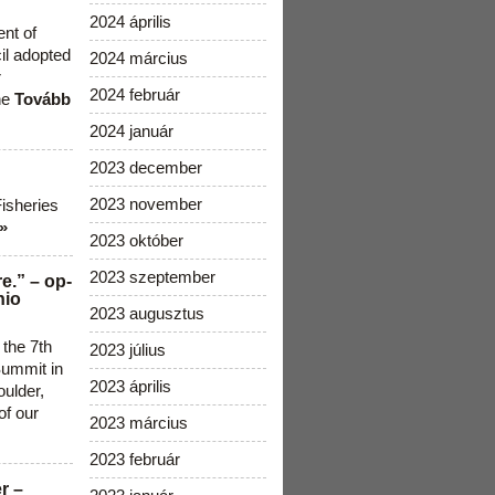
2024 április
ent of
cil adopted
2024 március
r
2024 február
he
Tovább
2024 január
2023 december
2023 november
Fisheries
»
2023 október
2023 szeptember
e.” – op-
nio
2023 augusztus
 the 7th
2023 július
ummit in
2023 április
ulder,
of our
2023 március
2023 február
r –