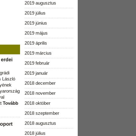
2019 augusztus
2019 július
2019 június
2019 május
2019 április
2019 március
 erdei
2019 február
grádi
2019 január
 László
2018 december
lyének
gyarország
2018 november
val
tt
Tovább
2018 október
2018 szeptember
2018 augusztus
oport
2018 július