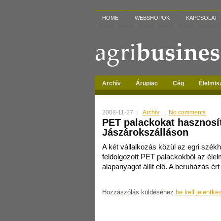
HOME
WEBSHOPOK
KAPCSOLAT
Archív
Árupiac
Cég
Élelmis
2008-11-27
Archív
No comments
PET palackokat hasznosí
Jászárokszálláson
A két vállalkozás közül az egri székh
feldolgozott PET palackokból az élel
alapanyagot állít elő. A beruházás ért
Hozzászólás küldéséhez
be kell jelentke