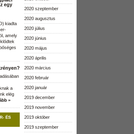
az egy
2020 szeptember
2020 augusztus
) kiadta
2020 július
zer-
ól, amely
2020 június
klődtek
 bőséges
2020 május
2020 április
2020 március
ekrényen?
b adásában
2020 február
2020 január
aknak a
nk elég
2019 december
ább »
2019 november
2019 október
R- ÉS
2019 szeptember