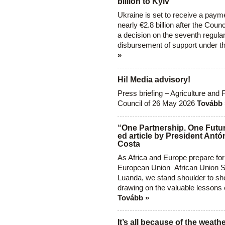
billion to Kyiv
Ukraine is set to receive a paym
nearly €2.8 billion after the Coun
a decision on the seventh regula
disbursement of support under t
»
Hi! Media advisory!
Press briefing – Agriculture and 
Council of 26 May 2026
Tovább 
“One Partnership. One Futur
ed article by President Antó
Costa
As Africa and Europe prepare for
European Union–African Union S
Luanda, we stand shoulder to sho
drawing on the valuable lessons 
Tovább »
It’s all because of the weathe