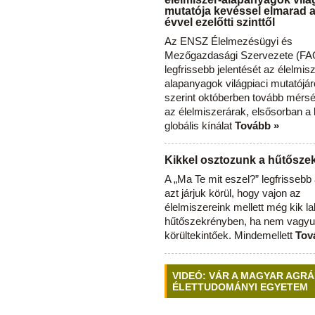
mutatója kevéssel elmarad 
évvel ezelőtti szinttől
Az ENSZ Élelmezésügyi és
Mezőgazdasági Szervezete (FAO
legfrissebb jelentését az élelmis
alapanyagok világpiaci mutatójár
szerint októberben tovább mérsé
az élelmiszerárak, elsősorban a
globális kínálat
Tovább »
Kikkel osztozunk a hűtősz
A „Ma Te mit eszel?” legfrisseb
azt járjuk körül, hogy vajon az
élelmiszereink mellett még kik l
hűtőszekrényben, ha nem vagyu
körültekintőek. Mindemellett
Tov
VIDEÓ: VÁR A MAGYAR AGRÁ
ÉLETTUDOMÁNYI EGYETEM