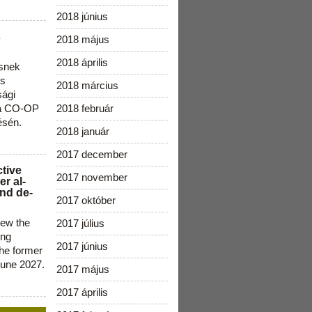
2018 június
s
2018 május
2018 április
snek
os
2018 március
sági
 a CO-OP
2018 február
ésén.
2018 január
2017 december
ctive
2017 november
r al-
nd de-
2017 október
new the
2017 július
ing
2017 június
the former
June 2027.
2017 május
2017 április