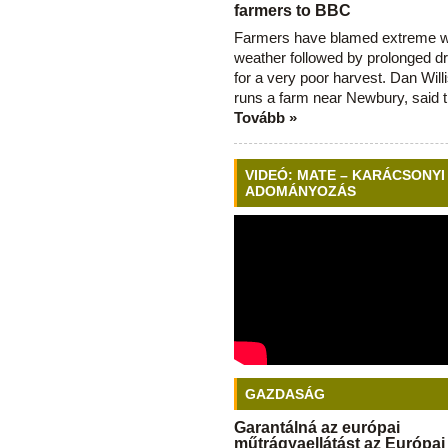
farmers to BBC
Farmers have blamed extreme 
weather followed by prolonged dr
for a very poor harvest. Dan Will
runs a farm near Newbury, said 
Tovább »
VIDEÓ: MATE – KARÁCSONYI
ADOMÁNYOZÁS
GAZDASÁG
Garantálná az európai
műtrágyaellátást az Európai