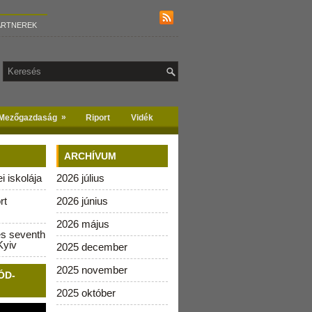
ARTNEREK
»
Mezőgazdaság
Riport
Vidék
ARCHÍVUM
 iskolája
2026 július
rt
2026 június
2026 május
es seventh
Kyiv
2025 december
2025 november
ÓD-
2025 október