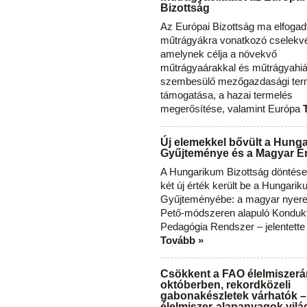
Bizottság
Az Európai Bizottság ma elfogad
műtrágyákra vonatkozó cselekvés
amelynek célja a növekvő
műtrágyaárakkal és műtrágyahi
szembesülő mezőgazdasági ter
támogatása, a hazai termelés
megerősítése, valamint Európa
Új elemekkel bővült a Hung
Gyűjteménye és a Magyar Ér
A Hungarikum Bizottság döntése 
két új érték került be a Hungari
Gyűjteményébe: a magyar nyere
Pető-módszeren alapuló Konduk
Pedagógia Rendszer – jelentette
Tovább »
Csökkent a FAO élelmiszerá
októberben, rekordközeli
gabonakészletek várhatók –
élelmiszer-alapanyagok vilá