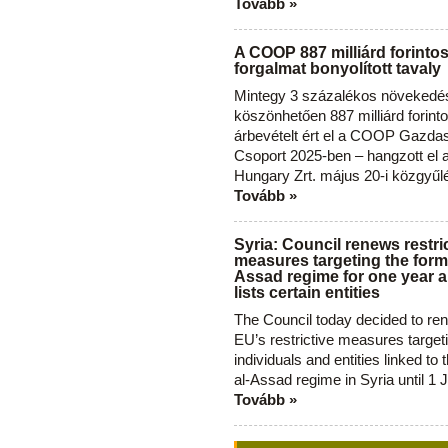
Tovább »
A COOP 887 milliárd forinto
forgalmat bonyolított tavaly
Mintegy 3 százalékos növekedé
köszönhetően 887 milliárd forint
árbevételt ért el a COOP Gazda
Csoport 2025-ben – hangzott el
Hungary Zrt. május 20-i közgyűl
Tovább »
Syria: Council renews restri
measures targeting the forme
Assad regime for one year a
lists certain entities
The Council today decided to re
EU’s restrictive measures target
individuals and entities linked to 
al-Assad regime in Syria until 1 
Tovább »