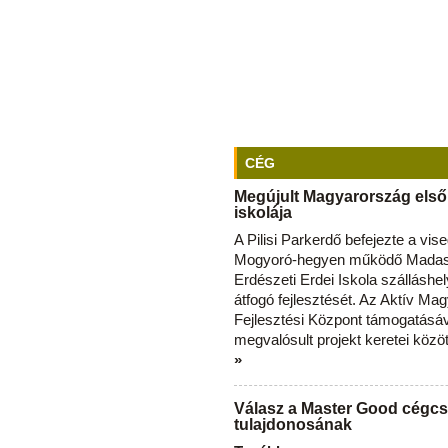
CÉG
Megújult Magyarország első
iskolája
A Pilisi Parkerdő befejezte a vise
Mogyoró-hegyen működő Madas
Erdészeti Erdei Iskola szálláshe
átfogó fejlesztését. Az Aktív Ma
Fejlesztési Központ támogatásá
megvalósult projekt keretei közö
»
Válasz a Master Good cégcs
tulajdonosának