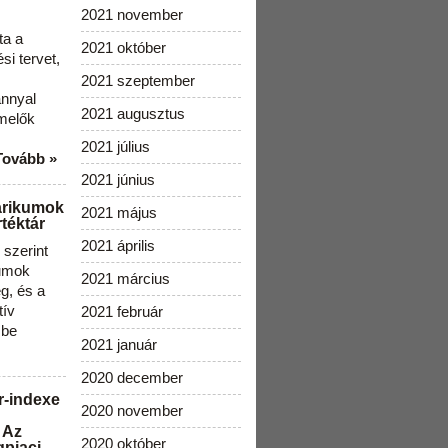
2021 november
ta a
2021 október
i tervet,
2021 szeptember
ánnyal
2021 augusztus
melők
2021 július
Tovább »
2021 június
arikumok
2021 május
téktár
2021 április
szerint
kumok
2021 március
g, és a
tív
2021 február
 be
2021 január
2020 december
r-indexe
2020 november
 Az
2020 október
gpiaci