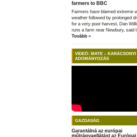
farmers to BBC
Farmers have blamed extreme 
weather followed by prolonged dr
for a very poor harvest. Dan Will
runs a farm near Newbury, said 
Tovább »
VIDEÓ: MATE – KARÁCSONYI
ADOMÁNYOZÁS
GAZDASÁG
Garantálná az európai
műtrágyaellátást az Európai