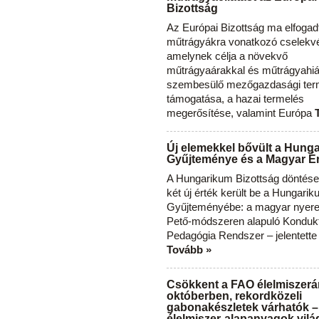
Bizottság
Az Európai Bizottság ma elfogad
műtrágyákra vonatkozó cselekvés
amelynek célja a növekvő
műtrágyaárakkal és műtrágyahi
szembesülő mezőgazdasági ter
támogatása, a hazai termelés
megerősítése, valamint Európa
Új elemekkel bővült a Hung
Gyűjteménye és a Magyar Ér
A Hungarikum Bizottság döntése 
két új érték került be a Hungari
Gyűjteményébe: a magyar nyere
Pető-módszeren alapuló Konduk
Pedagógia Rendszer – jelentette
Tovább »
Csökkent a FAO élelmiszerá
októberben, rekordközeli
gabonakészletek várhatók –
élelmiszer-alapanyagok vilá