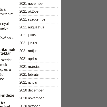
2021 november
ta a
2021 október
i tervet,
2021 szeptember
ánnyal
2021 augusztus
melők
2021 július
Tovább »
2021 június
arikumok
2021 május
téktár
2021 április
szerint
kumok
2021 március
g, és a
tív
2021 február
 be
2021 január
2020 december
r-indexe
2020 november
 Az
2020 október
gpiaci