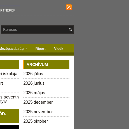
ARTNEREK
»
Mezőgazdaság
Riport
Vidék
ARCHÍVUM
 iskolája
2026 július
rt
2026 június
2026 május
es seventh
Kyiv
2025 december
2025 november
ÓD-
2025 október