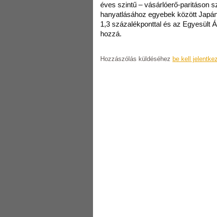
éves szintű – vásárlóerő-paritáson 
hanyatlásához egyebek között Japán
1,3 százalékponttal és az Egyesült Ál
hozzá.
Hozzászólás küldéséhez
be kell jelentke