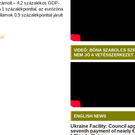
számolt – 4,2 százalékos GDP-
 1 százalékponttal, az eurózóna
lamok 0,9 százalékponttal járult
zni
.
VIDEÓ: BÓNA SZABOLCS SZ
NEM JÓ A VETÉSSZERKEZET
ENGLISH NEWS
Ukraine Facility: Council a
seventh payment of nearly €