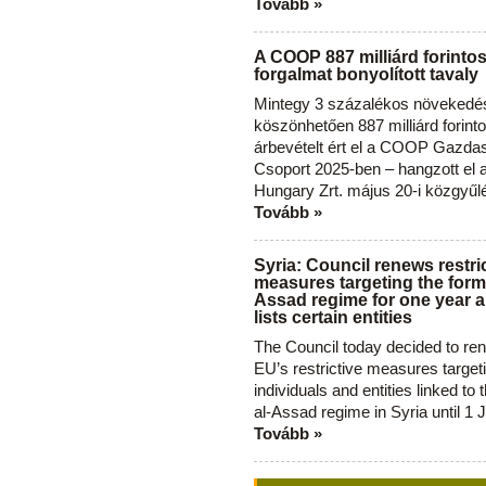
Tovább »
A COOP 887 milliárd forinto
forgalmat bonyolított tavaly
Mintegy 3 százalékos növekedé
köszönhetően 887 milliárd forint
árbevételt ért el a COOP Gazda
Csoport 2025-ben – hangzott el
Hungary Zrt. május 20-i közgyűl
Tovább »
Syria: Council renews restri
measures targeting the forme
Assad regime for one year a
lists certain entities
The Council today decided to re
EU’s restrictive measures target
individuals and entities linked to 
al-Assad regime in Syria until 1 
Tovább »