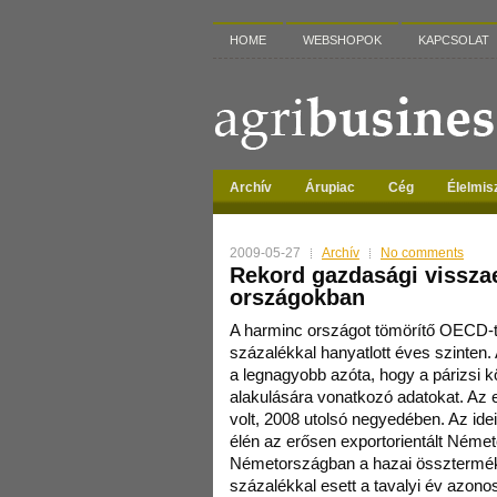
HOME
WEBSHOPOK
KAPCSOLAT
Archív
Árupiac
Cég
Élelmis
2009-05-27
Archív
No comments
Rekord gazdasági vissza
országokban
A harminc országot tömörítő OECD-t
százalékkal hanyatlott éves szinten
a legnagyobb azóta, hogy a párizsi 
alakulására vonatkozó adatokat. Az 
volt, 2008 utolsó negyedében. Az i
élén az erősen exportorientált Német
Németországban a hazai össztermék
százalékkal esett a tavalyi év azo