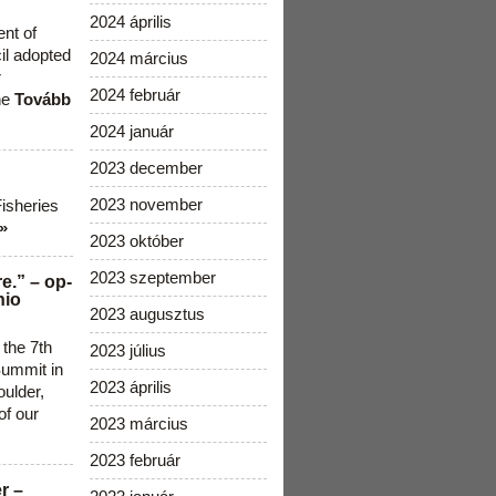
2024 április
ent of
cil adopted
2024 március
r
2024 február
he
Tovább
2024 január
2023 december
2023 november
Fisheries
»
2023 október
2023 szeptember
e.” – op-
nio
2023 augusztus
 the 7th
2023 július
ummit in
2023 április
ulder,
of our
2023 március
2023 február
r –