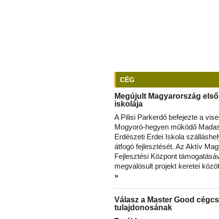
CÉG
Megújult Magyarország első
iskolája
A Pilisi Parkerdő befejezte a vise
Mogyoró-hegyen működő Madas
Erdészeti Erdei Iskola szálláshe
átfogó fejlesztését. Az Aktív Ma
Fejlesztési Központ támogatásá
megvalósult projekt keretei közö
»
Válasz a Master Good cégcs
tulajdonosának