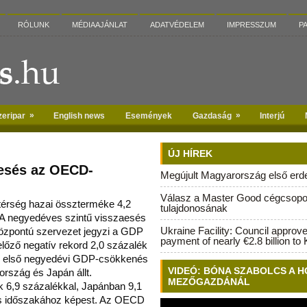
RÓLUNK
MÉDIAAJÁNLAT
ADATVÉDELEM
IMPRESSZUM
P
»
»
zeripar
English news
Események
Gazdaság
Interjú
ÚJ HÍREK
esés az OECD-
Megújult Magyarország első erdei
Válasz a Master Good cégcsopo
érség hazai összterméke 4,2
tulajdonosának
. A negyedéves szintű visszaesés
Ukraine Facility: Council approv
központú
szervezet jegyzi a GDP
payment of nearly €2.8 billion to 
előző negatív rekord 2,0 százalék
dei első negyedévi GDP-csökkenés
VIDEÓ: BÓNA SZABOLCS A H
ország és Japán állt.
MEZŐGAZDÁNÁL
 6,9 százalékkal, Japánban 9,1
nos időszakához képest. Az OECD