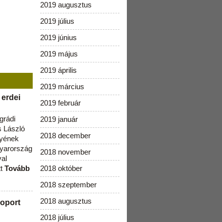
2019 augusztus
2019 július
2019 június
2019 május
2019 április
2019 március
 erdei
2019 február
grádi
2019 január
 László
2018 december
lyének
gyarország
2018 november
val
tt
Tovább
2018 október
2018 szeptember
2018 augusztus
oport
2018 július