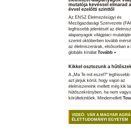
mutatója kevéssel elmarad 
évvel ezelőtti szinttől
Az ENSZ Élelmezésügyi és
Mezőgazdasági Szervezete (FAO
legfrissebb jelentését az élelmis
alapanyagok világpiaci mutatójár
szerint októberben tovább mérsé
az élelmiszerárak, elsősorban a
globális kínálat
Tovább »
Kikkel osztozunk a hűtősz
A „Ma Te mit eszel?” legfrisseb
azt járjuk körül, hogy vajon az
élelmiszereink mellett még kik l
hűtőszekrényben, ha nem vagyu
körültekintőek. Mindemellett
Tov
VIDEÓ: VÁR A MAGYAR AGRÁ
ÉLETTUDOMÁNYI EGYETEM