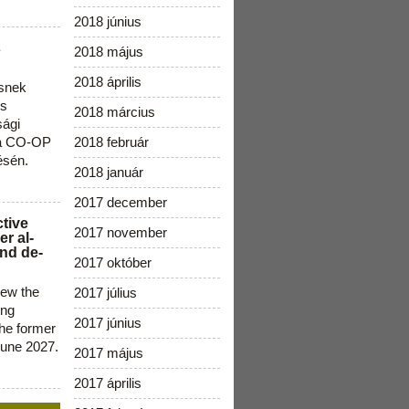
2018 június
s
2018 május
2018 április
snek
os
2018 március
sági
 a CO-OP
2018 február
ésén.
2018 január
2017 december
ctive
2017 november
r al-
nd de-
2017 október
new the
2017 július
ing
2017 június
the former
June 2027.
2017 május
2017 április