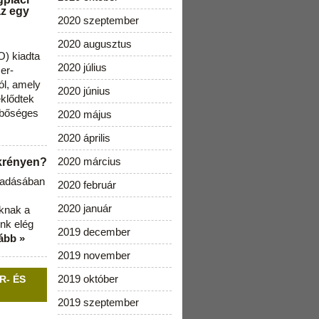
az egy
2020 szeptember
2020 augusztus
) kiadta
2020 július
zer-
ól, amely
2020 június
klődtek
 bőséges
2020 május
2020 április
2020 március
ekrényen?
b adásában
2020 február
2020 január
aknak a
nk elég
2019 december
ább »
2019 november
2019 október
R- ÉS
2019 szeptember