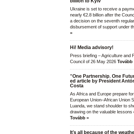
billion to Kyiv
Ukraine is set to receive a paym
nearly €2.8 billion after the Coun
a decision on the seventh regula
disbursement of support under t
»
Hi! Media advisory!
Press briefing – Agriculture and 
Council of 26 May 2026
Tovább 
“One Partnership. One Futur
ed article by President Antó
Costa
As Africa and Europe prepare for
European Union–African Union S
Luanda, we stand shoulder to sho
drawing on the valuable lessons 
Tovább »
It’s all because of the weathe