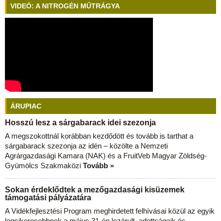
VIDEÓ: A NITROGÉN MŰTRÁGYA
ÁRUPIAC
Hosszú lesz a sárgabarack idei szezonja
A megszokottnál korábban kezdődött és tovább is tarthat a
sárgabarack szezonja az idén – közölte a Nemzeti
Agrárgazdasági Kamara (NAK) és a FruitVeb Magyar Zöldség-
Gyümölcs Szakmaközi
Tovább »
Sokan érdeklődtek a mezőgazdasági kisüzemek
támogatási pályázatára
A Vidékfejlesztési Program meghirdetett felhívásai közül az egyik
legsikeresebbnek a május 31-én lezárult, adottságaik és