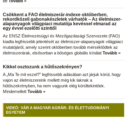
be
Tovább »
Csökkent a FAO élelmiszerár-indexe októberben,
rekordközeli gabonakészletek várhatók – Az élelmiszer-
alapanyagok világpiaci mutatója kevéssel elmarad az
egy évvel ezelőtti szinttől
Az ENSZ Élelmezésügyi és Mezőgazdasági Szervezete (FAO)
kiadta legfrissebb jelentését az élelmiszer-alapanyagok világpiaci
mutatójáról, amely szerint októberben tovább mérséklődtek az
élelmiszerárak, elsősorban a bőséges globális kínálat
Tovább »
Kikkel osztozunk a hűtőszekrényen?
A „Ma Te mit eszel?” legfrissebb adásában azt járjuk körül, hogy
vajon az élelmiszereink mellett még kik laknak a
hűtőszekrényben, ha nem vagyunk elég körültekintőek.
Mindemellett
Tovább »
VIDEÓ: VÁR A MAGYAR AGRÁR- ÉS ÉLETTUDOMÁNYI
EGYETEM