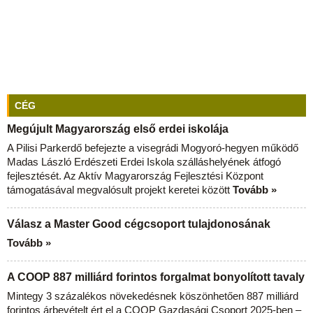
CÉG
Megújult Magyarország első erdei iskolája
A Pilisi Parkerdő befejezte a visegrádi Mogyoró-hegyen működő
Madas László Erdészeti Erdei Iskola szálláshelyének átfogó
fejlesztését. Az Aktív Magyarország Fejlesztési Központ
támogatásával megvalósult projekt keretei között
Tovább »
Válasz a Master Good cégcsoport tulajdonosának
Tovább »
A COOP 887 milliárd forintos forgalmat bonyolított tavaly
Mintegy 3 százalékos növekedésnek köszönhetően 887 milliárd
forintos árbevételt ért el a COOP Gazdasági Csoport 2025-ben –