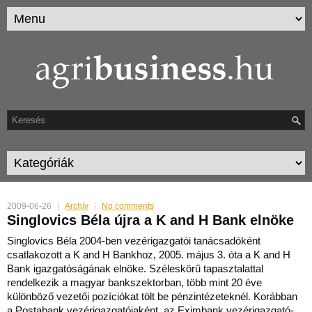
2009-06-26
Archív
No comments
Singlovics Béla újra a K and H Bank elnöke
Singlovics Béla 2004-ben vezérigazgatói tanácsadóként
csatlakozott a K and H Bankhoz, 2005. május 3. óta a K and H
Bank igazgatóságának elnöke. Széleskörű tapasztalattal
rendelk
ezik a magyar bankszektorban, több mint 20 éve
különböző vezetői pozíciókat tölt be pénzintézeteknél. Korábban
a Postabank vezérigazgatójaként, az Eximbank vezérigazgató-