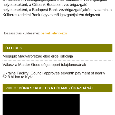
helyetteseként, a Citibank Budapest vezérigazgató-
helyetteseként, a Budapest Bank vezérigazgatójaként, valamint a
Külkereskedelmi Bank ügyvezető igazgatójaként dolgozott.
Hozzászólás küldéséhez
be kell jelentkezni
.
ÚJ HÍREK
Megújult Magyarország első erdei iskolája
Válasz a Master Good cégcsoport tulajdonosának
Ukraine Facility: Council approves seventh payment of nearly
€2.8 billion to Kyiv
VIDEÓ: BÓNA SZABOLCS A HÓD-MEZŐGAZDÁNÁL