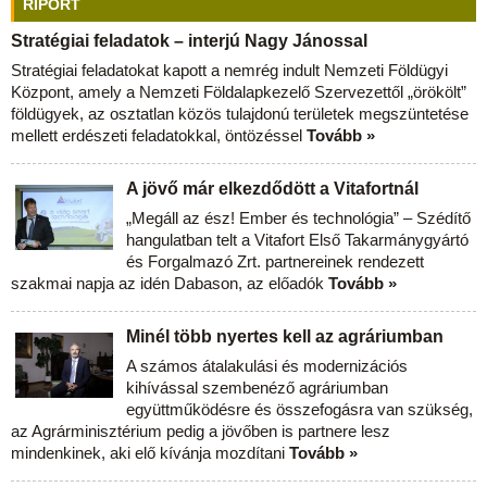
RIPORT
Stratégiai feladatok – interjú Nagy Jánossal
Stratégiai feladatokat kapott a nemrég indult Nemzeti Földügyi
Központ, amely a Nemzeti Földalapkezelő Szervezettől „örökölt”
földügyek, az osztatlan közös tulajdonú területek megszüntetése
mellett erdészeti feladatokkal, öntözéssel
Tovább »
A jövő már elkezdődött a Vitafortnál
„Megáll az ész! Ember és technológia” – Szédítő
hangulatban telt a Vitafort Első Takarmánygyártó
és Forgalmazó Zrt. partnereinek rendezett
szakmai napja az idén Dabason, az előadók
Tovább »
Minél több nyertes kell az agráriumban
A számos átalakulási és modernizációs
kihívással szembenéző agráriumban
együttműködésre és összefogásra van szükség,
az Agrárminisztérium pedig a jövőben is partnere lesz
mindenkinek, aki elő kívánja mozdítani
Tovább »