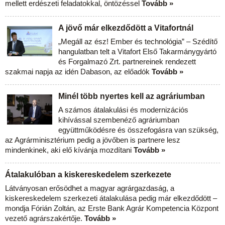
mellett erdészeti feladatokkal, öntözéssel
Tovább »
A jövő már elkezdődött a Vitafortnál
„Megáll az ész! Ember és technológia” – Szédítő
hangulatban telt a Vitafort Első Takarmánygyártó
és Forgalmazó Zrt. partnereinek rendezett
szakmai napja az idén Dabason, az előadók
Tovább »
Minél több nyertes kell az agráriumban
A számos átalakulási és modernizációs
kihívással szembenéző agráriumban
együttműködésre és összefogásra van szükség,
az Agrárminisztérium pedig a jövőben is partnere lesz
mindenkinek, aki elő kívánja mozdítani
Tovább »
Átalakulóban a kiskereskedelem szerkezete
Látványosan erősödhet a magyar agrárgazdaság, a
kiskereskedelem szerkezeti átalakulása pedig már elkezdődött –
mondja Fórián Zoltán, az Erste Bank Agrár Kompetencia Központ
vezető agrárszakértője.
Tovább »