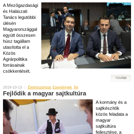
A Mezőgazdasági
és Halászati
Tanács legutóbbi
ülésén
Magyarországgal
együtt összesen
húsz tagállam
utasította el a
Közös
Agrárpolitika
forrásainak
csökkentését.
TOVÁBB
2019-10-13
Élelmiszeripar
,
Események
,
Tej
Fejlődik a magyar sajtkultúra
A kormány és a
sajtkészítők
közös feladata a
magyar
sajtkultúra
fejlesztése, a