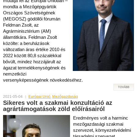
mutatja fel az Európai Unióban –
mondta a Mezőgépgyártók
Országos Szövetségének
(MEGOSZ) gödöllői fórumán
Feldman Zsolt, az
Agrárminisztérium (AM)
államtitkára. Feldman Zsolt
közölte: a beruházások
változatlan áras értéke 2010 és
2022 között 80,8 százalékkal
bővült, mindez hozzájárult az
ágazat termelékenységének és
nemzetközi
versenyképességének növekedéséhez.
TOVÁBB
2021-05-04
Európai Unió
,
Mezőgazdaság
Sikeres volt a szakmai konzultáció az
agrártámogatások zöld előírásairól
Eredményes volt a harminc
mezőgazdasági szakmai
szervezet, környezetvédelmi
társadalmi szervezet,