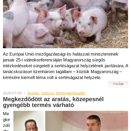
Az Európai Unió mezőgazdasági és halászati minisztereinek
január 25-i videokonferenciáján Magyarország sürgős
intézkedéseket sürgetett a sertéságazat helyzetének javítására. A
tanácskozáson tizenhárom tagállam – köztük Magyarország –
kérésére kiemelt téma volt a sertéságazat helyzete.
TOVÁBB
2020-07-03
Árupiac
,
Gabona
,
Növénytermesztés
Megkezdődött az aratás, közepesnél
gyengébb termés várható
Me
gke
zdő