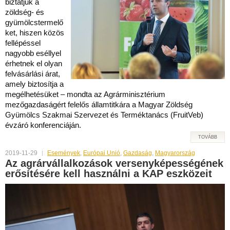
biztatjuk a
zöldség- és
gyümölcstermelő
ket, hiszen közös
fellépéssel
nagyobb eséllyel
érhetnek el olyan
felvásárlási árat,
amely biztosítja a
megélhetésüket – mondta az Agrárminisztérium
mezőgazdaságért felelős államtitkára a Magyar Zöldség
Gyümölcs Szakmai Szervezet és Terméktanács (FruitVeb)
évzáró konferenciáján.
TOVÁBB
2019-11-29
Események
,
Európai Unió
,
Gazdaság
,
Magyarország
Az agrárvállalkozások versenyképességének
erősítésére kell használni a KAP eszközeit