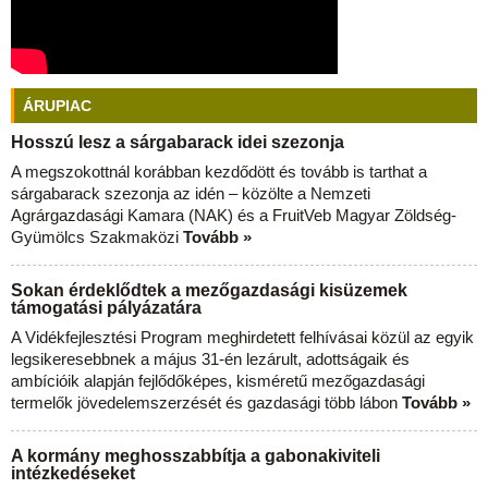
ÁRUPIAC
Hosszú lesz a sárgabarack idei szezonja
A megszokottnál korábban kezdődött és tovább is tarthat a
sárgabarack szezonja az idén – közölte a Nemzeti
Agrárgazdasági Kamara (NAK) és a FruitVeb Magyar Zöldség-
Gyümölcs Szakmaközi
Tovább »
Sokan érdeklődtek a mezőgazdasági kisüzemek
támogatási pályázatára
A Vidékfejlesztési Program meghirdetett felhívásai közül az egyik
legsikeresebbnek a május 31-én lezárult, adottságaik és
ambícióik alapján fejlődőképes, kisméretű mezőgazdasági
termelők jövedelemszerzését és gazdasági több lábon
Tovább »
A kormány meghosszabbítja a gabonakiviteli
intézkedéseket