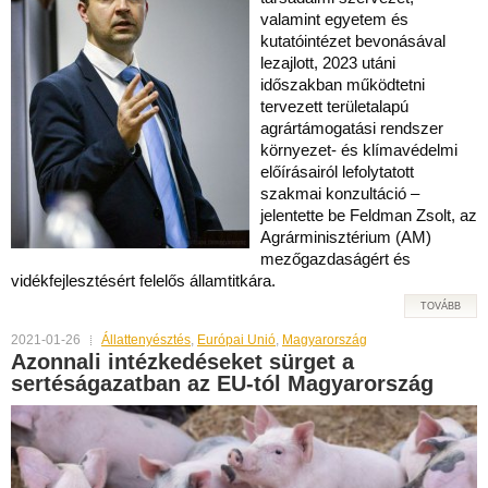
valamint egyetem és
kutatóintézet bevonásával
lezajlott, 2023 utáni
időszakban működtetni
tervezett területalapú
agrártámogatási rendszer
környezet- és klímavédelmi
előírásairól lefolytatott
szakmai konzultáció –
jelentette be Feldman Zsolt, az
Agrárminisztérium (AM)
mezőgazdaságért és
vidékfejlesztésért felelős államtitkára.
TOVÁBB
2021-01-26
Állattenyésztés
,
Európai Unió
,
Magyarország
Azonnali intézkedéseket sürget a
sertéságazatban az EU-tól Magyarország