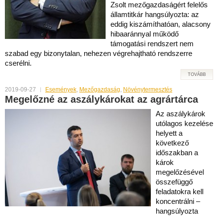
Zsolt mezőgazdaságért felelős
államtitkár hangsúlyozta: az
eddig kiszámíthatóan, alacsony
hibaaránnyal működő
támogatási rendszert nem
szabad egy bizonytalan, nehezen végrehajtható rendszerre
cserélni.
TOVÁBB
2019-09-27
Események
,
Mezőgazdaság
,
Növénytermesztés
Megelőzné az aszálykárokat az agrártárca
Az aszálykárok
utólagos kezelése
helyett a
következő
időszakban a
károk
megelőzésével
összefüggő
feladatokra kell
koncentrálni –
hangsúlyozta