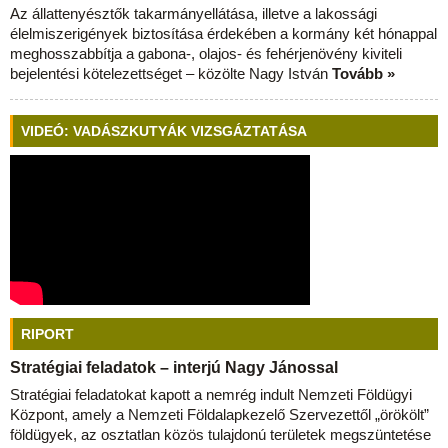
Az állattenyésztők takarmányellátása, illetve a lakossági
élelmiszerigények biztosítása érdekében a kormány két hónappal
meghosszabbítja a gabona-, olajos- és fehérjenövény kiviteli
bejelentési kötelezettséget – közölte Nagy István
Tovább »
VIDEÓ: VADÁSZKUTYÁK VIZSGÁZTATÁSA
RIPORT
Stratégiai feladatok – interjú Nagy Jánossal
Stratégiai feladatokat kapott a nemrég indult Nemzeti Földügyi
Központ, amely a Nemzeti Földalapkezelő Szervezettől „örökölt”
földügyek, az osztatlan közös tulajdonú területek megszüntetése