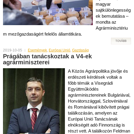
magyar
sajtkülönlegesség
ek bemutatása –
mondta az
Agrárminisztériu
m mezőgazdaságért felelős államtitkára.
TOVÁBB
2019-10-05
Események
,
Európai Unió
,
Gazdaság
Prágában tanácskoztak a V4-ek
agrárminiszterei
A Közös Agrárpolitika jövője és
erdészeti kérdések voltak a
főbb témák a Visegrádi
Együttműködés
agrárminisztereinek Bulgáriával,
Horvátországgal, Szlovéniával
és Romániával kibővített prágai
találkozásán, amelyen az
Európai Unió Tanácsának
elnökségét adó Finnország is
részt vett. A találkozón Feldman