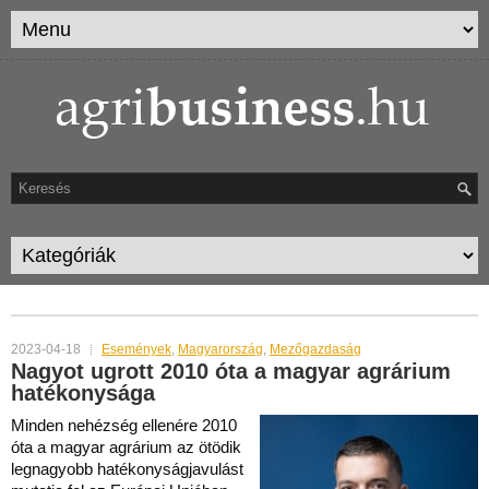
TAG ARCHIVES:
FELDMAN ZSOLT
2023-04-18
Események
,
Magyarország
,
Mezőgazdaság
Nagyot ugrott 2010 óta a magyar agrárium
hatékonysága
Minden nehézség ellenére 2010
óta a magyar agrárium az ötödik
legnagyobb hatékonyságjavulást