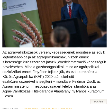
Az agrárvállalkozások versenyképességének erősítése az egyik
legfontosabb célja az agrárpolitikánknak, hiszen ennek
sikeressége kulcsszerepet játszik jövedelemtermelő képességük
növelésében. Mind a gazdaságpolitikai, mind az agrárpolitikai
eszközöket ennek fényében fejlesztjük, és ezt szeretnénk a
Közös Agrárpolitika (KAP) 2020 után elérhető
eszközrendszerével is segíteni – mondta el Feldman Zsolt, az
Agrárminisztérium mezőgazdaságért felelős államtitkára az
Agrár-Vállalkozási Hitelgarancia Alapítvány nyilvános kuratóriumi
ülésén.
TOVÁBB