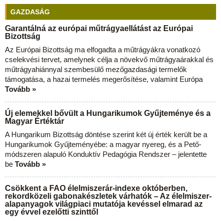
GAZDASÁG
Garantálná az európai műtrágyaellátást az Európai
Bizottság
Az Európai Bizottság ma elfogadta a műtrágyákra vonatkozó
cselekvési tervet, amelynek célja a növekvő műtrágyaárakkal és
műtrágyahiánnyal szembesülő mezőgazdasági termelők
támogatása, a hazai termelés megerősítése, valamint Európa
Tovább »
Új elemekkel bővült a Hungarikumok Gyűjteménye és a
Magyar Értéktár
A Hungarikum Bizottság döntése szerint két új érték került be a
Hungarikumok Gyűjteményébe: a magyar nyereg, és a Pető-
módszeren alapuló Konduktív Pedagógia Rendszer – jelentette
be
Tovább »
Csökkent a FAO élelmiszerár-indexe októberben,
rekordközeli gabonakészletek várhatók – Az élelmiszer-
alapanyagok világpiaci mutatója kevéssel elmarad az
egy évvel ezelőtti szinttől