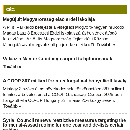
CÉG
Megújult Magyarország első erdei iskolája
A Pilisi Parkerdő befejezte a visegrádi Mogyoró-hegyen működő
Madas László Erdészeti Erdei Iskola szálláshelyének átfogó
fejlesztését. Az Aktív Magyarország Fejlesztési Központ
támogatásával megvalósult projekt keretei között
Tovább »
Válasz a Master Good cégcsoport tulajdonosának
Tovább »
A COOP 887 milliárd forintos forgalmat bonyolított tavaly
Mintegy 3 százalékos növekedésnek köszönhetően 887 milliárd
forintos árbevételt ért el a COOP Gazdasági Csoport 2025-ben –
hangzott el a CO-OP Hungary Zrt. május 20-i közgyűlésén.
Tovább »
Syria: Council renews restrictive measures targeting the
former al-Assad regime for one year and de-lists certain
entities