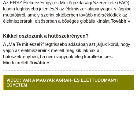
Az ENSZ Élelmezésügyi és Mezőgazdasági Szervezete (FAO)
kiadta legfrissebb jelentését az élelmiszer-alapanyagok világpiaci
mutatójáról, amely szerint októberben tovább mérséklődtek az
élelmiszerárak, elsősorban a bőséges globális kínálat
Tovább »
Kikkel osztozunk a hűtőszekrényen?
A „Ma Te mit eszel?” legfrissebb adásában azt járjuk körül, hogy
vajon az élelmiszereink mellett még kik laknak a
hűtőszekrényben, ha nem vagyunk elég körültekintőek.
Mindemellett
Tovább »
VIDEÓ: VÁR A MAGYAR AGRÁR- ÉS ÉLETTUDOMÁNYI
EGYETEM