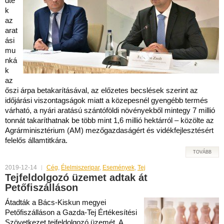
dte
k
az
arat
ási
mu
nká
k
az
őszi árpa betakarításával, az előzetes becslések szerint az
időjárási viszontagságok miatt a közepesnél gyengébb termés
várható, a nyári aratású szántóföldi növényekből mintegy 7 millió
tonnát takaríthatnak be több mint 1,6 millió hektárról – közölte az
Agrárminisztérium (AM) mezőgazdaságért és vidékfejlesztésért
felelős államtitkára.
TOVÁBB
2019-12-14
Cég
,
Élelmiszeripar
,
Események
,
Tej
Tejfeldolgozó üzemet adtak át
Petőfiszálláson
Átadták a Bács-Kiskun megyei
Petőfiszálláson a Gazda-Tej Értékesítési
Szövetkezet tejfeldolgozó üzemét. A