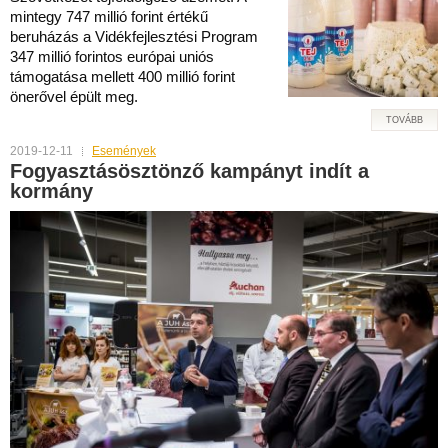
mintegy 747 millió forint értékű
beruházás a Vidékfejlesztési Program
347 millió forintos európai uniós
támogatása mellett 400 millió forint
önerővel épült meg.
TOVÁBB
2019-12-11
Események
Fogyasztásösztönző kampányt indít a
kormány