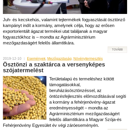
Juh- és kecskehús, valamint tejtermékek fogyasztását ösztönző
kampányt indít a kormány, amelynek célja, hogy az erősen
exportorientált ágazat termékei utat találjanak a magyar
fogyasztókhoz is – mondta az Agrárminisztérium
mezőgazdaságért felelős államtitkára.
TOVÁBB
2019-12-10
Események
,
Mezőgazdaság
,
Növénytermesztés
Ösztönzi a szaktárca a versenyképes
szójatermelést
Területalapú és termeléshez kötött
támogatásokkal,
beruházásösztönzéssel, az
öntözésfejlesztés előmozdításával segíti
a kormány a fehérjenövény-ágazat
eredményességét – mondta az
Agrárminisztérium mezőgazdaságért
felelős államtitkára a Magyar Szója-és
Fehérjenövény Egyesület év végi záróeseményén.