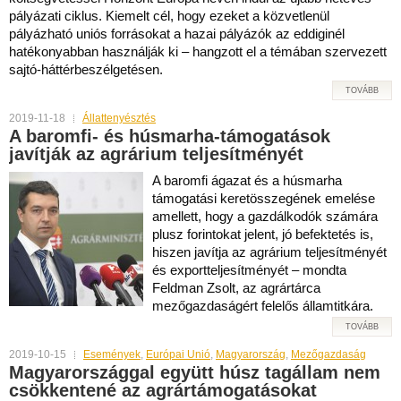
pályázati ciklus. Kiemelt cél, hogy ezeket a közvetlenül
pályázható uniós forrásokat a hazai pályázók az eddiginél
hatékonyabban használják ki – hangzott el a témában szervezett
sajtó-háttérbeszélgetésen.
TOVÁBB
2019-11-18
Állattenyésztés
A baromfi- és húsmarha-támogatások
javítják az agrárium teljesítményét
A baromfi ágazat és a húsmarha
támogatási keretösszegének emelése
amellett, hogy a gazdálkodók számára
plusz forintokat jelent, jó befektetés is,
hiszen javítja az agrárium teljesítményét
és exportteljesítményét – mondta
Feldman Zsolt, az agrártárca
mezőgazdaságért felelős államtitkára.
TOVÁBB
2019-10-15
Események
,
Európai Unió
,
Magyarország
,
Mezőgazdaság
Magyarországgal együtt húsz tagállam nem
csökkentené az agrártámogatásokat