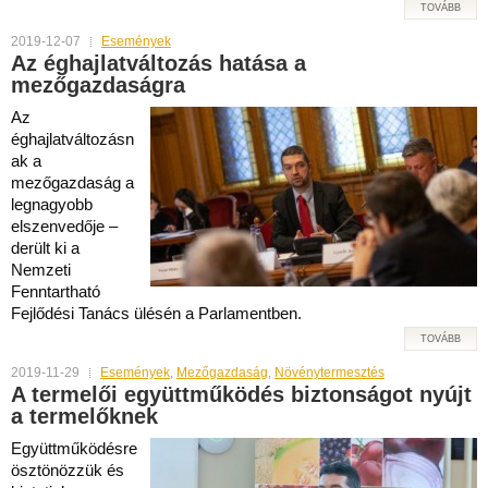
TOVÁBB
2019-12-07
Események
Az éghajlatváltozás hatása a
mezőgazdaságra
Az
éghajlatváltozásn
ak a
mezőgazdaság a
legnagyobb
elszenvedője –
derült ki a
Nemzeti
Fenntartható
Fejlődési Tanács ülésén a Parlamentben.
TOVÁBB
2019-11-29
Események
,
Mezőgazdaság
,
Növénytermesztés
A termelői együttműködés biztonságot nyújt
a termelőknek
Együttműködésre
ösztönözzük és