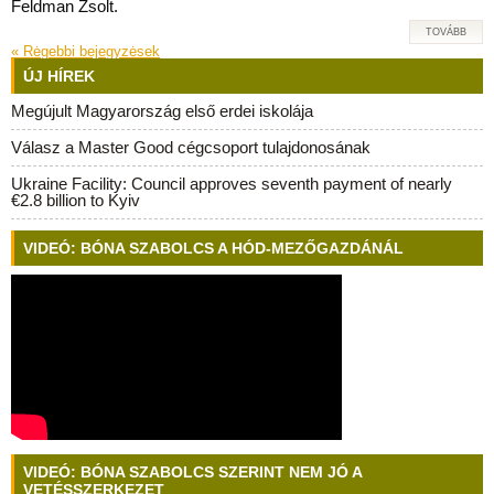
Feldman Zsolt.
TOVÁBB
«
Rėgebbi bejegyzėsek
ÚJ HÍREK
Megújult Magyarország első erdei iskolája
Válasz a Master Good cégcsoport tulajdonosának
Ukraine Facility: Council approves seventh payment of nearly
€2.8 billion to Kyiv
VIDEÓ: BÓNA SZABOLCS A HÓD-MEZŐGAZDÁNÁL
VIDEÓ: BÓNA SZABOLCS SZERINT NEM JÓ A
VETÉSSZERKEZET