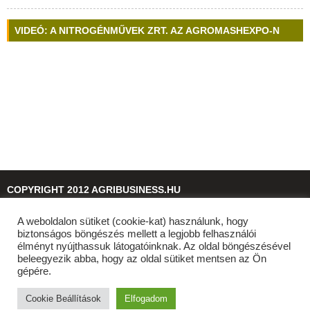
VIDEÓ: A NITROGÉNMŰVEK ZRT. AZ AGROMASHEXPO-N
COPYRIGHT 2012 AGRIBUSINESS.HU
A weboldalon sütiket (cookie-kat) használunk, hogy
© 2026
agribusiness.hu
biztonságos böngészés mellett a legjobb felhasználói
élményt nyújthassuk látogatóinknak. Az oldal böngészésével
beleegyezik abba, hogy az oldal sütiket mentsen az Ön
gépére.
Cookie Beállítások
Elfogadom