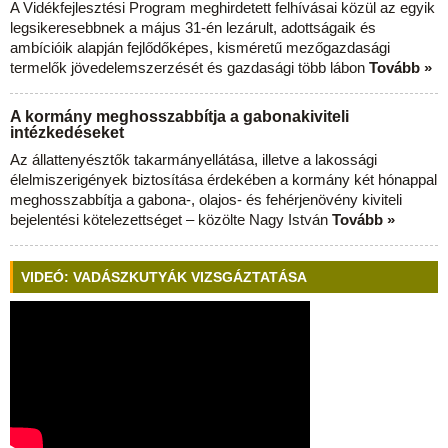
A Vidékfejlesztési Program meghirdetett felhívásai közül az egyik
legsikeresebbnek a május 31-én lezárult, adottságaik és
ambícióik alapján fejlődőképes, kisméretű mezőgazdasági
termelők jövedelemszerzését és gazdasági több lábon
Tovább »
A kormány meghosszabbítja a gabonakiviteli
intézkedéseket
Az állattenyésztők takarmányellátása, illetve a lakossági
élelmiszerigények biztosítása érdekében a kormány két hónappal
meghosszabbítja a gabona-, olajos- és fehérjenövény kiviteli
bejelentési kötelezettséget – közölte Nagy István
Tovább »
VIDEÓ: VADÁSZKUTYÁK VIZSGÁZTATÁSA