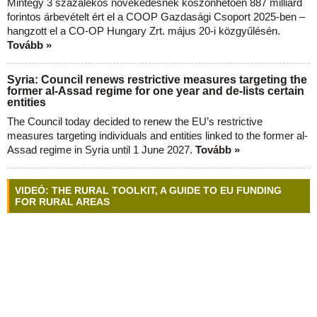
Mintegy 3 százalékos növekedésnek köszönhetően 887 milliárd
forintos árbevételt ért el a COOP Gazdasági Csoport 2025-ben –
hangzott el a CO-OP Hungary Zrt. május 20-i közgyűlésén.
Tovább »
Syria: Council renews restrictive measures targeting the
former al-Assad regime for one year and de-lists certain
entities
The Council today decided to renew the EU’s restrictive
measures targeting individuals and entities linked to the former al-
Assad regime in Syria until 1 June 2027.
Tovább »
VIDEÓ: THE RURAL TOOLKIT, A GUIDE TO EU FUNDING
FOR RURAL AREAS