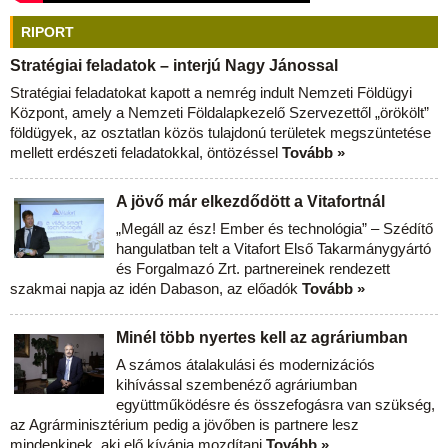
RIPORT
Stratégiai feladatok – interjú Nagy Jánossal
Stratégiai feladatokat kapott a nemrég indult Nemzeti Földügyi
Központ, amely a Nemzeti Földalapkezelő Szervezettől „örökölt”
földügyek, az osztatlan közös tulajdonú területek megszüntetése
mellett erdészeti feladatokkal, öntözéssel
Tovább »
A jövő már elkezdődött a Vitafortnál
„Megáll az ész! Ember és technológia” – Szédítő
hangulatban telt a Vitafort Első Takarmánygyártó
és Forgalmazó Zrt. partnereinek rendezett
szakmai napja az idén Dabason, az előadók
Tovább »
Minél több nyertes kell az agráriumban
A számos átalakulási és modernizációs
kihívással szembenéző agráriumban
együttműködésre és összefogásra van szükség,
az Agrárminisztérium pedig a jövőben is partnere lesz
mindenkinek, aki elő kívánja mozdítani
Tovább »