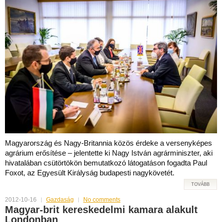
Magyarország és Nagy-Britannia közös érdeke a versenyképes
agrárium erősítése – jelentette ki Nagy István agrárminiszter, aki
hivatalában csütörtökön bemutatkozó látogatáson fogadta Paul
Foxot, az Egyesült Királyság budapesti nagykövetét.
TOVÁBB
2012-10-16
Gazdaság
No comments
Magyar-brit kereskedelmi kamara alakult
Londonban