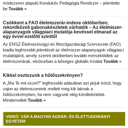
módszeren alapuló Konduktív Pedagógia Rendszer – jelentette
be
Tovább »
Csökkent a FAO élelmiszerár-indexe októberben,
rekordközeli gabonakészletek várhatók – Az élelmiszer-
alapanyagok világpiaci mutatója kevéssel elmarad az
egy évvel ezelőtti szinttől
Az ENSZ Élelmezésügyi és Mezőgazdasági Szervezete (FAO)
kiadta legfrissebb jelentését az élelmiszer-alapanyagok világpiaci
mutatójáról, amely szerint októberben tovább mérséklődtek az
élelmiszerárak, elsősorban a bőséges globális kínálat
Tovább »
Kikkel osztozunk a hűtőszekrényen?
A „Ma Te mit eszel?” legfrissebb adásában azt járjuk körül, hogy
vajon az élelmiszereink mellett még kik laknak a
hűtőszekrényben, ha nem vagyunk elég körültekintőek.
Mindemellett
Tovább »
VIDEÓ: VÁR A MAGYAR AGRÁR- ÉS ÉLETTUDOMÁNYI
EGYETEM