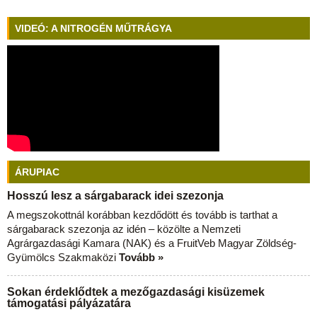
VIDEÓ: A NITROGÉN MŰTRÁGYA
ÁRUPIAC
Hosszú lesz a sárgabarack idei szezonja
A megszokottnál korábban kezdődött és tovább is tarthat a
sárgabarack szezonja az idén – közölte a Nemzeti
Agrárgazdasági Kamara (NAK) és a FruitVeb Magyar Zöldség-
Gyümölcs Szakmaközi
Tovább »
Sokan érdeklődtek a mezőgazdasági kisüzemek
támogatási pályázatára