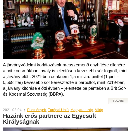
A járványvédelmi korlátozások messzemenő enyhítése ellenére
a brit kocsmákban tavaly is jelentősen kevesebb sör fogyott, mint
a járvány előtt: 2021-ben csaknem 1,5 milliárd pinttel (1 pint =
0,568 liter) kevesebb sör keresztezte a bárpultot, mint 2019-ben,
a járvány kitörése előtti évben – jelentette be pénteken a Brit Sör-
és Kocsmai Szövetség (BBPA).
TOVÁBB
2021-02-04
Események
,
Európai Unió
,
Magyarország
,
Világ
Hazánk erős partnere az Egyesült
Királyságnak