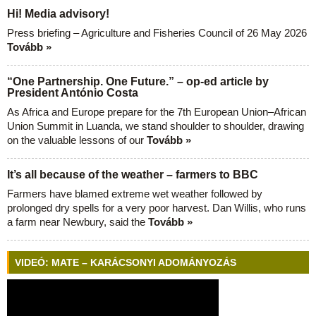
Hi! Media advisory!
Press briefing – Agriculture and Fisheries Council of 26 May 2026
Tovább »
“One Partnership. One Future.” – op-ed article by
President António Costa
As Africa and Europe prepare for the 7th European Union–African
Union Summit in Luanda, we stand shoulder to shoulder, drawing
on the valuable lessons of our
Tovább »
It’s all because of the weather – farmers to BBC
Farmers have blamed extreme wet weather followed by
prolonged dry spells for a very poor harvest. Dan Willis, who runs
a farm near Newbury, said the
Tovább »
VIDEÓ: MATE – KARÁCSONYI ADOMÁNYOZÁS