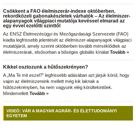
Csökkent a FAO élelmiszerár-indexe októberben,
rekordközeli gabonakészletek várhatók – Az élelmiszer-
alapanyagok világpiaci mutatója kevéssel elmarad az
egy évvel ezelőtti szinttől
Az ENSZ Élelmezésügyi és Mezőgazdasági Szervezete (FAO)
kiadta legfrissebb jelentését az élelmiszer-alapanyagok világpiaci
mutatójáról, amely szerint októberben tovább mérséklődtek az
élelmiszerárak, elsősorban a bőséges globális kínálat
Tovább »
Kikkel osztozunk a hűtőszekrényen?
A „Ma Te mit eszel?” legfrissebb adásában azt járjuk körül, hogy
vajon az élelmiszereink mellett még kik laknak a
hűtőszekrényben, ha nem vagyunk elég körültekintőek.
Mindemellett
Tovább »
VIDEÓ: VÁR A MAGYAR AGRÁR- ÉS ÉLETTUDOMÁNYI
EGYETEM