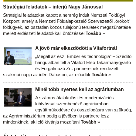
Stratégiai feladatok – interjú Nagy Jánossal
Stratégiai feladatokat kapott a nemrég indult Nemzeti Földügyi
Központ, amely a Nemzeti Földalapkezelő Szervezettől „örökölt”
földügyek, az osztatlan közös tulajdonú területek megszüntetése
mellett erdészeti feladatokkal, öntözéssel
Tovább »
A jövő már elkezdődött a Vitafortnál
„Megáll az ész! Ember és technológia” – Szédítő
hangulatban telt a Vitafort Első Takarmánygyártó
és Forgalmazó Zrt. partnereinek rendezett
szakmai napja az idén Dabason, az előadók
Tovább »
Minél több nyertes kell az agráriumban
A számos átalakulási és modernizációs
kihívással szembenéző agráriumban
együttműködésre és összefogásra van szükség,
az Agrárminisztérium pedig a jövőben is partnere lesz
mindenkinek, aki elő kívánja mozdítani
Tovább »