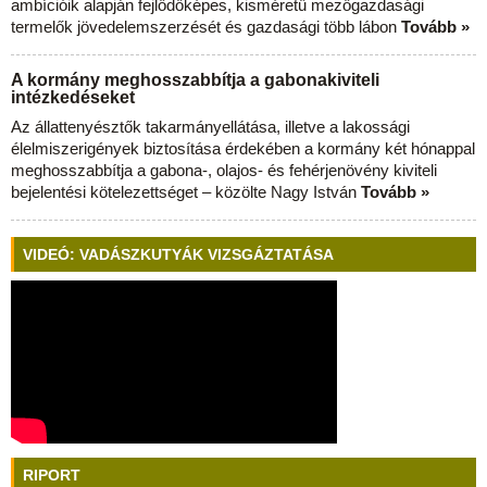
ambícióik alapján fejlődőképes, kisméretű mezőgazdasági
termelők jövedelemszerzését és gazdasági több lábon
Tovább »
A kormány meghosszabbítja a gabonakiviteli
intézkedéseket
Az állattenyésztők takarmányellátása, illetve a lakossági
élelmiszerigények biztosítása érdekében a kormány két hónappal
meghosszabbítja a gabona-, olajos- és fehérjenövény kiviteli
bejelentési kötelezettséget – közölte Nagy István
Tovább »
VIDEÓ: VADÁSZKUTYÁK VIZSGÁZTATÁSA
RIPORT