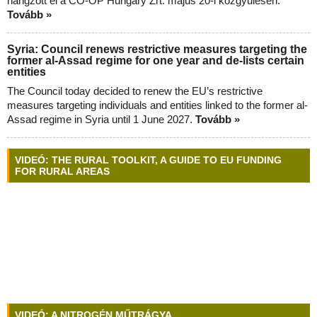
hangzott el a CO-OP Hungary Zrt. május 20-i közgyűlésén.
Tovább »
Syria: Council renews restrictive measures targeting the
former al-Assad regime for one year and de-lists certain
entities
The Council today decided to renew the EU’s restrictive
measures targeting individuals and entities linked to the former al-
Assad regime in Syria until 1 June 2027.
Tovább »
VIDEÓ: THE RURAL TOOLKIT, A GUIDE TO EU FUNDING
FOR RURAL AREAS
VIDEÓ: A NITROGÉN MŰTRÁGYA