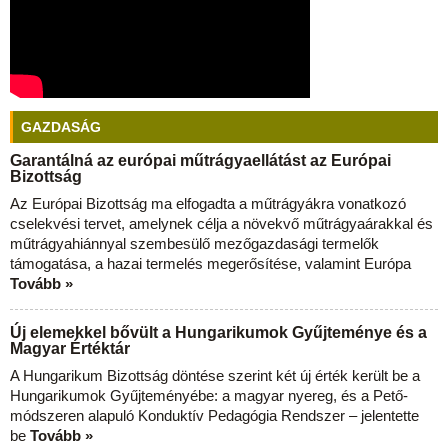
GAZDASÁG
Garantálná az európai műtrágyaellátást az Európai
Bizottság
Az Európai Bizottság ma elfogadta a műtrágyákra vonatkozó
cselekvési tervet, amelynek célja a növekvő műtrágyaárakkal és
műtrágyahiánnyal szembesülő mezőgazdasági termelők
támogatása, a hazai termelés megerősítése, valamint Európa
Tovább »
Új elemekkel bővült a Hungarikumok Gyűjteménye és a
Magyar Értéktár
A Hungarikum Bizottság döntése szerint két új érték került be a
Hungarikumok Gyűjteményébe: a magyar nyereg, és a Pető-
módszeren alapuló Konduktív Pedagógia Rendszer – jelentette
be
Tovább »