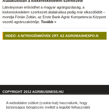
Átalakulóban a kiskereskedelem szerkezete
Látványosan erősödhet a magyar agrárgazdaság, a
kiskereskedelem szerkezeti átalakulása pedig már elkezdődött –
mondja Fórián Zoltán, az Erste Bank Agrár Kompetencia Központ
vezető agrárszakértője.
Tovább »
VIDEÓ: A NITROGÉNMŰVEK ZRT. AZ AGROMASHEXPO-N
COPYRIGHT 2012 AGRIBUSINESS.HU
A weboldalon sütiket (cookie-kat) használunk, hogy
© 2026
agribusiness.hu
biztonságos böngészés mellett a legjobb felhasználói