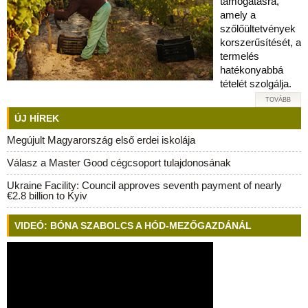
támogatásra,
amely a
szőlőültetvények
korszerűsítését, a
termelés
hatékonyabbá
tételét szolgálja.
TOVÁBB
ÚJ HÍREK
Megújult Magyarország első erdei iskolája
Válasz a Master Good cégcsoport tulajdonosának
Ukraine Facility: Council approves seventh payment of nearly
€2.8 billion to Kyiv
VIDEÓ: BÓNA SZABOLCS A HÓD-MEZŐGAZDÁNÁL