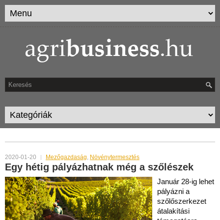
TAG ARCHIVES:
SZŐLÉSZEK
2020-01-20
Mezőgazdaság
,
Növénytermesztés
Egy hétig pályázhatnak még a szőlészek
Január 28-ig lehet
pályázni a
szőlőszerkezet
átalakítási