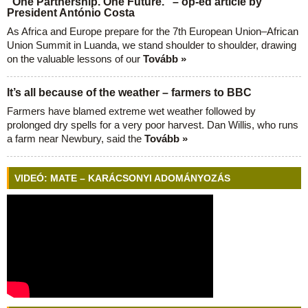
“One Partnership. One Future.” – op-ed article by
President António Costa
As Africa and Europe prepare for the 7th European Union–African
Union Summit in Luanda, we stand shoulder to shoulder, drawing
on the valuable lessons of our
Tovább »
It’s all because of the weather – farmers to BBC
Farmers have blamed extreme wet weather followed by
prolonged dry spells for a very poor harvest. Dan Willis, who runs
a farm near Newbury, said the
Tovább »
VIDEÓ: MATE – KARÁCSONYI ADOMÁNYOZÁS