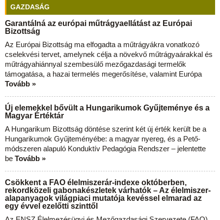
GAZDASÁG
Garantálná az európai műtrágyaellátást az Európai
Bizottság
Az Európai Bizottság ma elfogadta a műtrágyákra vonatkozó
cselekvési tervet, amelynek célja a növekvő műtrágyaárakkal és
műtrágyahiánnyal szembesülő mezőgazdasági termelők
támogatása, a hazai termelés megerősítése, valamint Európa
Tovább »
Új elemekkel bővült a Hungarikumok Gyűjteménye és a
Magyar Értéktár
A Hungarikum Bizottság döntése szerint két új érték került be a
Hungarikumok Gyűjteményébe: a magyar nyereg, és a Pető-
módszeren alapuló Konduktív Pedagógia Rendszer – jelentette
be
Tovább »
Csökkent a FAO élelmiszerár-indexe októberben,
rekordközeli gabonakészletek várhatók – Az élelmiszer-
alapanyagok világpiaci mutatója kevéssel elmarad az
egy évvel ezelőtti szinttől
Az ENSZ Élelmezésügyi és Mezőgazdasági Szervezete (FAO)