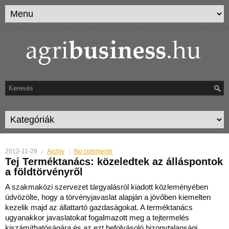
2012-11-28
Archív
No comments
Tej Terméktanács: közeledtek az álláspontok
a földtörvényről
A szakmaközi szervezet tárgyalásról kiadott közleményében
üdvözölte, hogy a törvényjavaslat alapján a jövőben kiemelten
kezelik majd az állattartó gazdaságokat.
A terméktanács
ugyanakkor javaslatokat fogalmazott meg a tejtermelés
kiszámíthatóságára és az ezt befolyásoló bizonytalansági