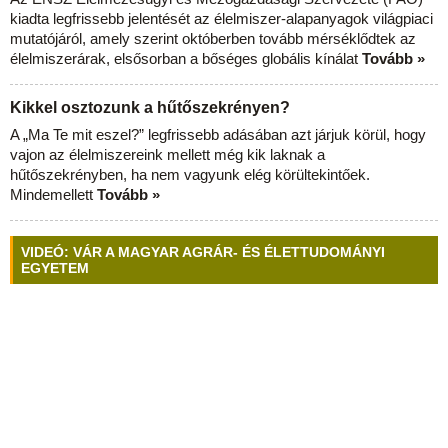
kiadta legfrissebb jelentését az élelmiszer-alapanyagok világpiaci
mutatójáról, amely szerint októberben tovább mérséklődtek az
élelmiszerárak, elsősorban a bőséges globális kínálat
Tovább »
Kikkel osztozunk a hűtőszekrényen?
A „Ma Te mit eszel?” legfrissebb adásában azt járjuk körül, hogy
vajon az élelmiszereink mellett még kik laknak a
hűtőszekrényben, ha nem vagyunk elég körültekintőek.
Mindemellett
Tovább »
VIDEÓ: VÁR A MAGYAR AGRÁR- ÉS ÉLETTUDOMÁNYI
EGYETEM