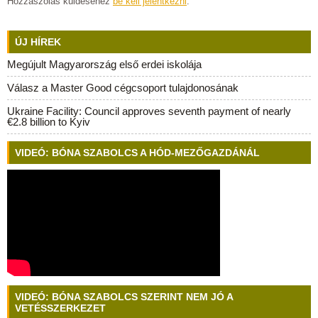
Hozzászólás küldéséhez
be kell jelentkezni
.
ÚJ HÍREK
Megújult Magyarország első erdei iskolája
Válasz a Master Good cégcsoport tulajdonosának
Ukraine Facility: Council approves seventh payment of nearly
€2.8 billion to Kyiv
VIDEÓ: BÓNA SZABOLCS A HÓD-MEZŐGAZDÁNÁL
VIDEÓ: BÓNA SZABOLCS SZERINT NEM JÓ A
VETÉSSZERKEZET