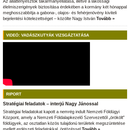
Az állattenyésztők takarmányellátása, illetve a lakossági
élelmiszerigények biztosítása érdekében a kormány két hónappal
meghosszabbítja a gabona-, olajos- és fehérjenövény kiviteli
bejelentési kötelezettséget – közölte Nagy István
Tovább »
VIDEÓ: VADÁSZKUTYÁK VIZSGÁZTATÁSA
RIPORT
Stratégiai feladatok – interjú Nagy Jánossal
Stratégiai feladatokat kapott a nemrég indult Nemzeti Földügyi
Központ, amely a Nemzeti Földalapkezelő Szervezettől „örökölt”
földügyek, az osztatlan közös tulajdonú területek megszüntetése
mellett erdészeti feladatokkal, öntözéssel
Tovább »