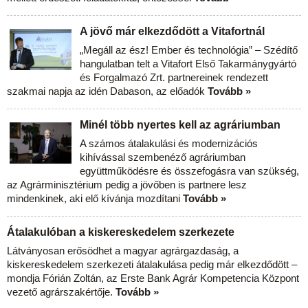
A jövő már elkezdődött a Vitafortnál
„Megáll az ész! Ember és technológia” – Szédítő
hangulatban telt a Vitafort Első Takarmánygyártó
és Forgalmazó Zrt. partnereinek rendezett
szakmai napja az idén Dabason, az előadók
Tovább »
Minél több nyertes kell az agráriumban
A számos átalakulási és modernizációs
kihívással szembenéző agráriumban
együttműködésre és összefogásra van szükség,
az Agrárminisztérium pedig a jövőben is partnere lesz
mindenkinek, aki elő kívánja mozdítani
Tovább »
Átalakulóban a kiskereskedelem szerkezete
Látványosan erősödhet a magyar agrárgazdaság, a
kiskereskedelem szerkezeti átalakulása pedig már elkezdődött –
mondja Fórián Zoltán, az Erste Bank Agrár Kompetencia Központ
vezető agrárszakértője.
Tovább »