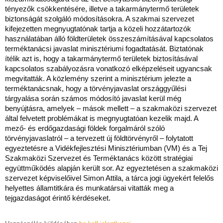
tényezők csökkentésére, illetve a takarmánytermő területek
biztonságát szolgáló módosításokra. A szakmai szervezet
kifejezetten megnyugtatónak tartja a közeli hozzátartozók
használatában álló földterületek összeszámításával kapcsolatos
terméktanácsi javaslat minisztériumi fogadtatását. Biztatónak
ítélik azt is, hogy a takarmánytermő területek biztosításával
kapcsolatos szabályozásra vonatkozó elképzeléseit ugyancsak
megvitatták. A közlemény szerint a minisztérium jelezte a
terméktanácsnak, hogy a törvényjavaslat országgyűlési
tárgyalása során számos módosító javaslat kerül még
benyújtásra, amelyek – mások mellett – a szakmaközi szervezet
által felvetett problémákat is megnyugtatóan kezelik majd. A
mező- és erdőgazdasági földek forgalmáról szóló
törvényjavaslatról – a tervezett új földtörvényről – folytatott
egyeztetésre a Vidékfejlesztési Minisztériumban (VM) és a Tej
Szakmaközi Szervezet és Terméktanács között stratégiai
együttműködés alapján került sor. Az egyeztetésen a szakmaközi
szervezet képviselőivel Simon Attila, a tárca jogi ügyekért felelős
helyettes államtitkára és munkatársai vitatták meg a
tejgazdaságot érintő kérdéseket.