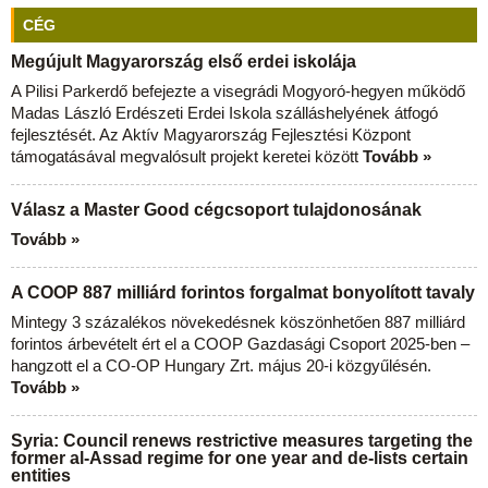
CÉG
Megújult Magyarország első erdei iskolája
A Pilisi Parkerdő befejezte a visegrádi Mogyoró-hegyen működő
Madas László Erdészeti Erdei Iskola szálláshelyének átfogó
fejlesztését. Az Aktív Magyarország Fejlesztési Központ
támogatásával megvalósult projekt keretei között
Tovább »
Válasz a Master Good cégcsoport tulajdonosának
Tovább »
A COOP 887 milliárd forintos forgalmat bonyolított tavaly
Mintegy 3 százalékos növekedésnek köszönhetően 887 milliárd
forintos árbevételt ért el a COOP Gazdasági Csoport 2025-ben –
hangzott el a CO-OP Hungary Zrt. május 20-i közgyűlésén.
Tovább »
Syria: Council renews restrictive measures targeting the
former al-Assad regime for one year and de-lists certain
entities