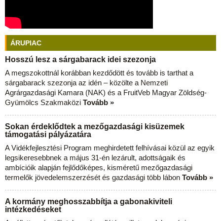
ÁRUPIAC
Hosszú lesz a sárgabarack idei szezonja
A megszokottnál korábban kezdődött és tovább is tarthat a
sárgabarack szezonja az idén – közölte a Nemzeti
Agrárgazdasági Kamara (NAK) és a FruitVeb Magyar Zöldség-
Gyümölcs Szakmaközi
Tovább »
Sokan érdeklődtek a mezőgazdasági kisüzemek
támogatási pályázatára
A Vidékfejlesztési Program meghirdetett felhívásai közül az egyik
legsikeresebbnek a május 31-én lezárult, adottságaik és
ambícióik alapján fejlődőképes, kisméretű mezőgazdasági
termelők jövedelemszerzését és gazdasági több lábon
Tovább »
A kormány meghosszabbítja a gabonakiviteli
intézkedéseket