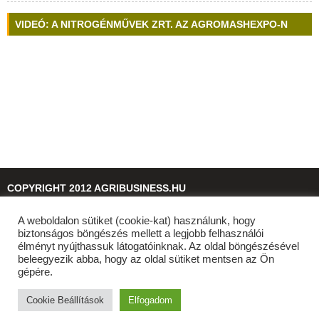
VIDEÓ: A NITROGÉNMŰVEK ZRT. AZ AGROMASHEXPO-N
COPYRIGHT 2012 AGRIBUSINESS.HU
A weboldalon sütiket (cookie-kat) használunk, hogy
© 2026
agribusiness.hu
biztonságos böngészés mellett a legjobb felhasználói
élményt nyújthassuk látogatóinknak. Az oldal böngészésével
beleegyezik abba, hogy az oldal sütiket mentsen az Ön
gépére.
Cookie Beállítások
Elfogadom