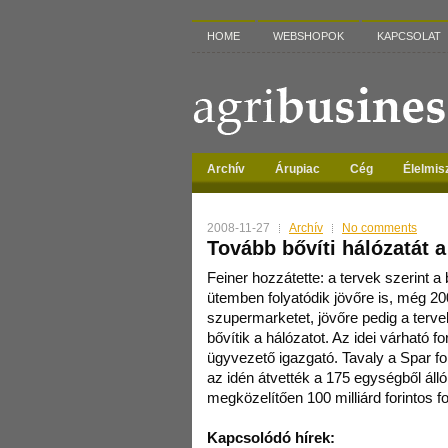
HOME
WEBSHOPOK
KAPCSOLAT
Archív
Árupiac
Cég
Élelmis
2008-11-27
Archív
No comments
Tovább bővíti hálózatát a
Feiner hozzátette: a tervek szerint a 
ütemben folyatódik jövőre is, még 2
szupermarketet, jövőre pedig a terve
bővítik a hálózatot. Az idei várható f
ügyvezető igazgató. Tavaly a Spar forg
az idén átvették a 175 egységből álló
megközelítően 100 milliárd forintos f
Kapcsolódó hírek: