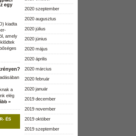
az egy
2020 szeptember
2020 augusztus
) kiadta
2020 július
zer-
ól, amely
2020 június
klődtek
 bőséges
2020 május
2020 április
2020 március
ekrényen?
b adásában
2020 február
2020 január
aknak a
nk elég
2019 december
ább »
2019 november
2019 október
R- ÉS
2019 szeptember