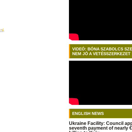
zni
.
VIDEÓ: BÓNA SZABOLCS SZ
NEM JÓ A VETÉSSZERKEZET
ENGLISH NEWS
Ukraine Facility: Council a
seventh payment of nearly €