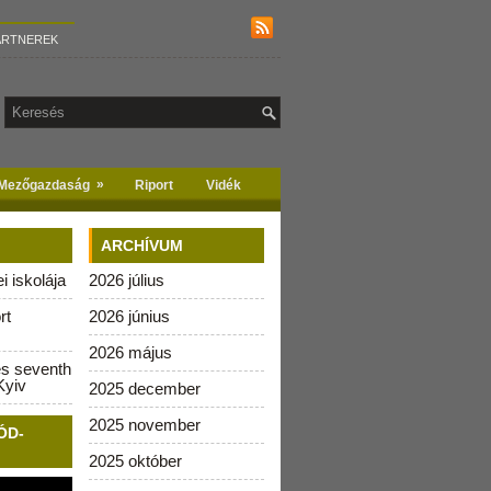
ARTNEREK
»
Mezőgazdaság
Riport
Vidék
ARCHÍVUM
 iskolája
2026 július
rt
2026 június
2026 május
es seventh
Kyiv
2025 december
2025 november
ÓD-
2025 október