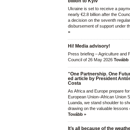
billion to Kyiv
Ukraine is set to receive a paym
nearly €2.8 billion after the Coun
a decision on the seventh regula
disbursement of support under t
»
Hi! Media advisory!
Press briefing – Agriculture and 
Council of 26 May 2026
Tovább 
“One Partnership. One Futur
ed article by President Antó
Costa
As Africa and Europe prepare for
European Union–African Union S
Luanda, we stand shoulder to sho
drawing on the valuable lessons 
Tovább »
It’s all because of the weathe