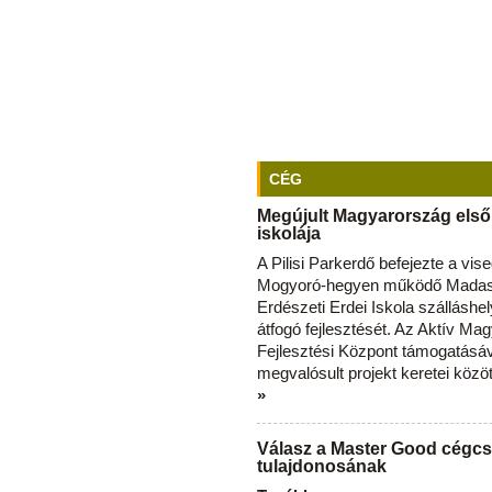
CÉG
Megújult Magyarország első
iskolája
A Pilisi Parkerdő befejezte a vise
Mogyoró-hegyen működő Madas
Erdészeti Erdei Iskola szálláshe
átfogó fejlesztését. Az Aktív Ma
Fejlesztési Központ támogatásá
megvalósult projekt keretei közö
»
Válasz a Master Good cégcs
tulajdonosának