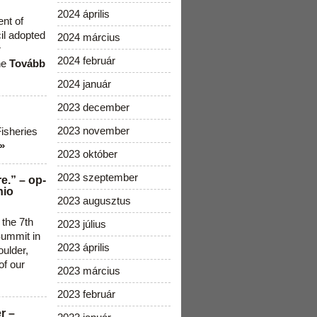
2024 április
ent of
cil adopted
2024 március
r
2024 február
he
Tovább
2024 január
2023 december
2023 november
Fisheries
»
2023 október
2023 szeptember
e.” – op-
nio
2023 augusztus
 the 7th
2023 július
ummit in
2023 április
ulder,
of our
2023 március
2023 február
r –