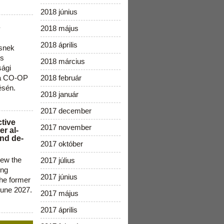
2018 június
s
2018 május
2018 április
snek
os
2018 március
sági
 a CO-OP
2018 február
ésén.
2018 január
2017 december
ctive
2017 november
r al-
nd de-
2017 október
new the
2017 július
ing
2017 június
the former
June 2027.
2017 május
2017 április