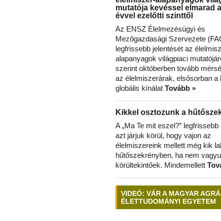
mutatója kevéssel elmarad 
évvel ezelőtti szinttől
Az ENSZ Élelmezésügyi és
Mezőgazdasági Szervezete (FAO
legfrissebb jelentését az élelmis
alapanyagok világpiaci mutatójár
szerint októberben tovább mérsé
az élelmiszerárak, elsősorban a
globális kínálat
Tovább »
Kikkel osztozunk a hűtősz
A „Ma Te mit eszel?” legfrisseb
azt járjuk körül, hogy vajon az
élelmiszereink mellett még kik l
hűtőszekrényben, ha nem vagyu
körültekintőek. Mindemellett
Tov
VIDEÓ: VÁR A MAGYAR AGRÁ
ÉLETTUDOMÁNYI EGYETEM