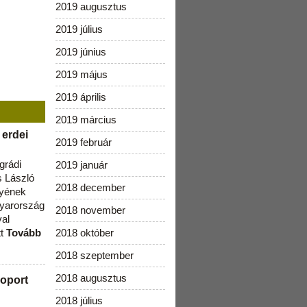
2019 augusztus
2019 július
2019 június
2019 május
2019 április
2019 március
 erdei
2019 február
grádi
2019 január
 László
2018 december
lyének
gyarország
2018 november
val
tt
Tovább
2018 október
2018 szeptember
2018 augusztus
oport
2018 július