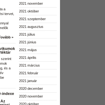
2021 november
ta a
2021 október
i tervet,
2021 szeptember
ánnyal
2021 augusztus
melők
2021 július
Tovább »
2021 június
arikumok
2021 május
téktár
2021 április
szerint
kumok
2021 március
g, és a
tív
2021 február
 be
2021 január
2020 december
r-indexe
2020 november
 Az
2020 október
gpiaci