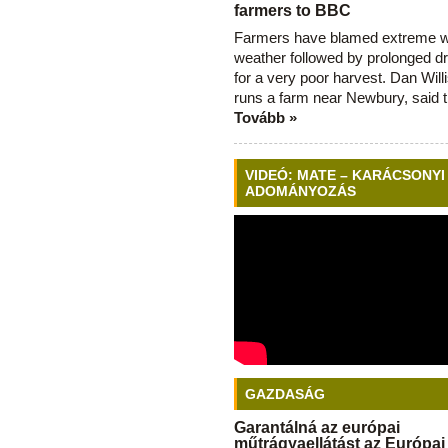
farmers to BBC
Farmers have blamed extreme 
weather followed by prolonged dr
for a very poor harvest. Dan Will
runs a farm near Newbury, said 
Tovább »
VIDEÓ: MATE – KARÁCSONYI
ADOMÁNYOZÁS
GAZDASÁG
Garantálná az európai
műtrágyaellátást az Európai