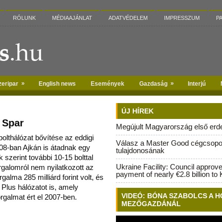
RÓLUNK
MÉDIAAJÁNLAT
ADATVÉDELEM
IMPRESSZUM
P
»
»
zeripar
English news
Események
Gazdaság
Interjú
ÚJ HÍREK
 Spar
Megújult Magyarország első erdei
bolthálózat bővítése az eddigi
Válasz a Master Good cégcsopo
008-ban Ajkán is átadnak egy
tulajdonosának
k szerint továb
bi 10-15 bolttal
Ukraine Facility: Council approv
orgalomról nem nyilatkozott az
payment of nearly €2.8 billion to 
alma 285 milliárd forint volt, és
 Plus hálózatot is, amely
VIDEÓ: BÓNA SZABOLCS A H
orgalmat ért el 2007-ben.
MEZŐGAZDÁNÁL