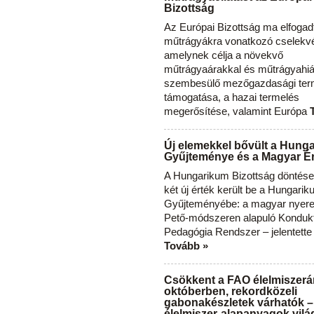
Bizottság
Az Európai Bizottság ma elfogad
műtrágyákra vonatkozó cselekvés
amelynek célja a növekvő
műtrágyaárakkal és műtrágyahi
szembesülő mezőgazdasági ter
támogatása, a hazai termelés
megerősítése, valamint Európa
Új elemekkel bővült a Hung
Gyűjteménye és a Magyar Ér
A Hungarikum Bizottság döntése 
két új érték került be a Hungari
Gyűjteményébe: a magyar nyere
Pető-módszeren alapuló Konduk
Pedagógia Rendszer – jelentette
Tovább »
Csökkent a FAO élelmiszerá
októberben, rekordközeli
gabonakészletek várhatók –
élelmiszer-alapanyagok vilá