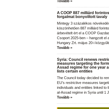
Tovább »
A COOP 887 milliárd forinto
forgalmat bonyolított tavaly
Mintegy 3 százalékos növekedé
köszönhetően 887 milliárd forint
árbevételt ért el a COOP Gazda
Csoport 2025-ben – hangzott el
Hungary Zrt. május 20-i közgyűl
Tovább »
Syria: Council renews restri
measures targeting the forme
Assad regime for one year a
lists certain entities
The Council today decided to re
EU’s restrictive measures target
individuals and entities linked to 
al-Assad regime in Syria until 1 
Tovább »