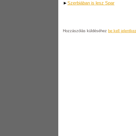
►
Szerbiában is lesz Spar
Hozzászólás küldéséhez
be kell jelentke