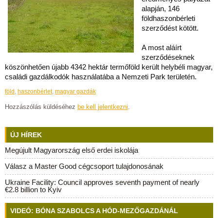
alapján, 146
földhaszonbérleti
szerződést kötött.
A most aláírt
szerződéseknek
köszönhetően újabb 4342 hektár termőföld került helybéli magyar,
családi gazdálkodók használatába a Nemzeti Park területén.
föld
,
haszonbérlet
,
magyar gazdák
Hozzászólás küldéséhez
be kell jelentkezni
.
ÚJ HÍREK
Megújult Magyarország első erdei iskolája
Válasz a Master Good cégcsoport tulajdonosának
Ukraine Facility: Council approves seventh payment of nearly
€2.8 billion to Kyiv
VIDEÓ: BÓNA SZABOLCS A HÓD-MEZŐGAZDÁNÁL