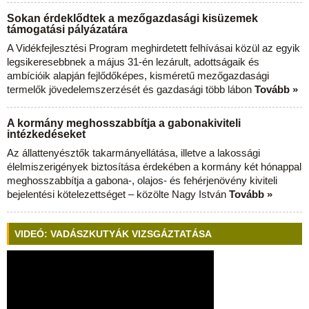
Sokan érdeklődtek a mezőgazdasági kisüzemek
támogatási pályázatára
A Vidékfejlesztési Program meghirdetett felhívásai közül az egyik
legsikeresebbnek a május 31-én lezárult, adottságaik és
ambícióik alapján fejlődőképes, kisméretű mezőgazdasági
termelők jövedelemszerzését és gazdasági több lábon
Tovább »
A kormány meghosszabbítja a gabonakiviteli
intézkedéseket
Az állattenyésztők takarmányellátása, illetve a lakossági
élelmiszerigények biztosítása érdekében a kormány két hónappal
meghosszabbítja a gabona-, olajos- és fehérjenövény kiviteli
bejelentési kötelezettséget – közölte Nagy István
Tovább »
VIDEÓ: VADÁSZKUTYÁK VIZSGÁZTATÁSA