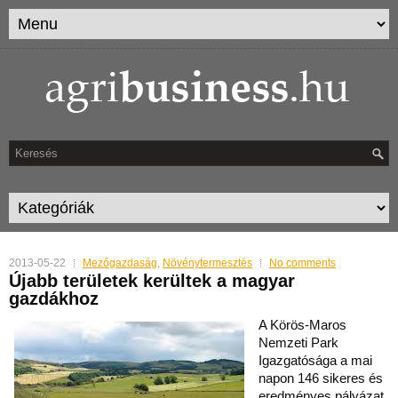
2013-05-22
Mezőgazdaság
,
Növénytermesztés
No comments
Újabb területek kerültek a magyar
gazdákhoz
A Körös-Maros
Nemzeti Park
Igazgatósága a mai
napon 146 sikeres és
eredményes pályázat