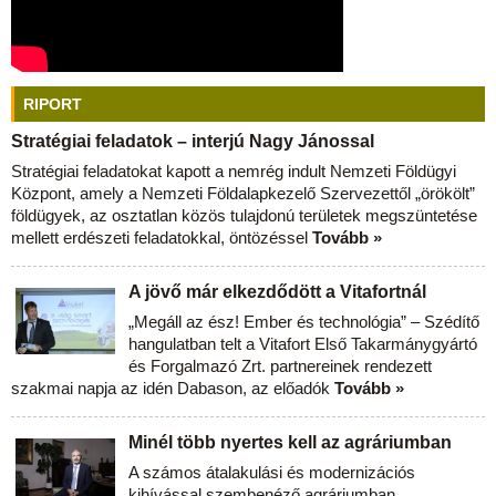
RIPORT
Stratégiai feladatok – interjú Nagy Jánossal
Stratégiai feladatokat kapott a nemrég indult Nemzeti Földügyi
Központ, amely a Nemzeti Földalapkezelő Szervezettől „örökölt”
földügyek, az osztatlan közös tulajdonú területek megszüntetése
mellett erdészeti feladatokkal, öntözéssel
Tovább »
A jövő már elkezdődött a Vitafortnál
„Megáll az ész! Ember és technológia” – Szédítő
hangulatban telt a Vitafort Első Takarmánygyártó
és Forgalmazó Zrt. partnereinek rendezett
szakmai napja az idén Dabason, az előadók
Tovább »
Minél több nyertes kell az agráriumban
A számos átalakulási és modernizációs
kihívással szembenéző agráriumban