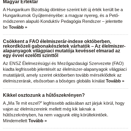
Magyar Értéktár
A Hungarikum Bizottság döntése szerint két új érték került be a
Hungarikumok Gyűjteményébe: a magyar nyereg, és a Pető-
módszeren alapuló Konduktív Pedagógia Rendszer – jelentette
be
Tovább »
Csökkent a FAO élelmiszerár-indexe októberben,
rekordközeli gabonakészletek várhatók – Az élelmiszer-
alapanyagok világpiaci mutatója kevéssel elmarad az
egy évvel ezelőtti szinttől
Az ENSZ Élelmezésügyi és Mezőgazdasági Szervezete (FAO)
kiadta legfrissebb jelentését az élelmiszer-alapanyagok világpiaci
mutatójáról, amely szerint októberben tovább mérséklődtek az
élelmiszerárak, elsősorban a bőséges globális kínálat
Tovább »
Kikkel osztozunk a hűtőszekrényen?
A „Ma Te mit eszel?” legfrissebb adásában azt járjuk körül, hogy
vajon az élelmiszereink mellett még kik laknak a
hűtőszekrényben, ha nem vagyunk elég körültekintőek.
Mindemellett
Tovább »