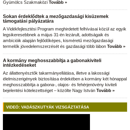
Gyümölcs Szakmaközi
Tovább »
Sokan érdeklődtek a mezőgazdasági kisüzemek
támogatási pályázatára
A Vidékfejlesztési Program meghirdetett felhívásai közül az egyik
legsikeresebbnek a május 31-én lezárult, adottságaik és
ambícióik alapján fejlődőképes, kisméretű mezőgazdasági
termelők jövedelemszerzését és gazdasági több lábon
Tovább »
A kormány meghosszabbítja a gabonakiviteli
intézkedéseket
Az állattenyésztők takarmányellátása, illetve a lakossági
élelmiszerigények biztosítása érdekében a kormány két hónappal
meghosszabbítja a gabona-, olajos- és fehérjenövény kiviteli
bejelentési kötelezettséget – közölte Nagy István
Tovább »
VIDEÓ: VADÁSZKUTYÁK VIZSGÁZTATÁSA