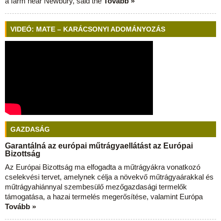
a farm near Newbury, said the
Tovább »
VIDEÓ: MATE – KARÁCSONYI ADOMÁNYOZÁS
GAZDASÁG
Garantálná az európai műtrágyaellátást az Európai
Bizottság
Az Európai Bizottság ma elfogadta a műtrágyákra vonatkozó
cselekvési tervet, amelynek célja a növekvő műtrágyaárakkal és
műtrágyahiánnyal szembesülő mezőgazdasági termelők
támogatása, a hazai termelés megerősítése, valamint Európa
Tovább »