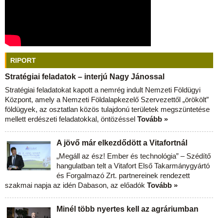
RIPORT
Stratégiai feladatok – interjú Nagy Jánossal
Stratégiai feladatokat kapott a nemrég indult Nemzeti Földügyi
Központ, amely a Nemzeti Földalapkezelő Szervezettől „örökölt”
földügyek, az osztatlan közös tulajdonú területek megszüntetése
mellett erdészeti feladatokkal, öntözéssel
Tovább »
A jövő már elkezdődött a Vitafortnál
„Megáll az ész! Ember és technológia” – Szédítő
hangulatban telt a Vitafort Első Takarmánygyártó
és Forgalmazó Zrt. partnereinek rendezett
szakmai napja az idén Dabason, az előadók
Tovább »
Minél több nyertes kell az agráriumban