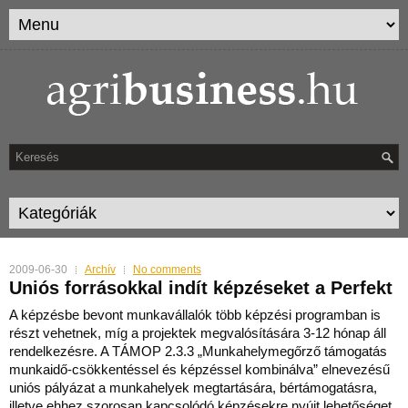
2009-06-30
Archív
No comments
Uniós forrásokkal indít képzéseket a Perfekt
A képzésbe bevont munkavállalók több képzési programban is
részt vehetnek, míg a projektek megvalósítására 3-12 hónap áll
rendelkezésre. A TÁMOP 2.3.3 „Munkahelymegőrző tám
ogatás
munkaidő-csökkentéssel és képzéssel kombinálva” elnevezésű
uniós pályázat a munkahelyek megtartására, bértámogatásra,
illetve ehhez szorosan kapcsolódó képzésekre nyújt lehetőséget.