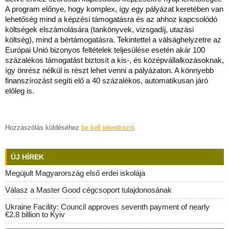
A program előnye, hogy komplex, így egy pályázat keretében van
lehetőség mind a képzési támogatásra és az ahhoz kapcsolódó
költségek elszámolására (tankönyvek, vizsgadíj, utazási
költség), mind a bértámogatásra. Tekintettel a válsághelyzetre az
Európai Unió bizonyos feltételek teljesülése esetén akár 100
százalékos támogatást biztosít a kis-, és középvállalkozásoknak,
így önrész nélkül is részt lehet venni a pályázaton. A könnyebb
finanszírozást segíti elő a 40 százalékos, automatikusan járó
előleg is.
Hozzászólás küldéséhez
be kell jelentkezni
.
ÚJ HÍREK
Megújult Magyarország első erdei iskolája
Válasz a Master Good cégcsoport tulajdonosának
Ukraine Facility: Council approves seventh payment of nearly
€2.8 billion to Kyiv