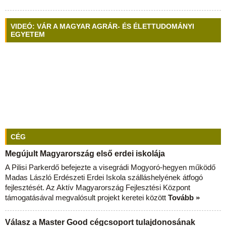
VIDEÓ: VÁR A MAGYAR AGRÁR- ÉS ÉLETTUDOMÁNYI
EGYETEM
CÉG
Megújult Magyarország első erdei iskolája
A Pilisi Parkerdő befejezte a visegrádi Mogyoró-hegyen működő
Madas László Erdészeti Erdei Iskola szálláshelyének átfogó
fejlesztését. Az Aktív Magyarország Fejlesztési Központ
támogatásával megvalósult projekt keretei között
Tovább »
Válasz a Master Good cégcsoport tulajdonosának