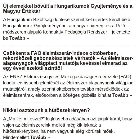
Új elemekkel bővült a Hungarikumok Gyűjteménye és a
Magyar Értéktár
A Hungarikum Bizottság döntése szerint két új érték került be a
Hungarikumok Gyűjteményébe: a magyar nyereg, és a Pető-
módszeren alapuló Konduktív Pedagógia Rendszer – jelentette
be
Tovább »
Csökkent a FAO élelmiszerár-indexe októberben,
rekordközeli gabonakészletek várhatók – Az élelmiszer-
alapanyagok világpiaci mutatója kevéssel elmarad az
egy évvel ezelőtti szinttől
Az ENSZ Élelmezésügyi és Mezőgazdasági Szervezete (FAO)
kiadta legfrissebb jelentését az élelmiszer-alapanyagok világpiaci
mutatójáról, amely szerint októberben tovább mérséklődtek az
élelmiszerárak, elsősorban a bőséges globális kínálat
Tovább »
Kikkel osztozunk a hűtőszekrényen?
A „Ma Te mit eszel?” legfrissebb adásában azt járjuk körül, hogy
vajon az élelmiszereink mellett még kik laknak a
hűtőszekrényben, ha nem vagyunk elég körültekintőek.
Mindemellett
Tovább »