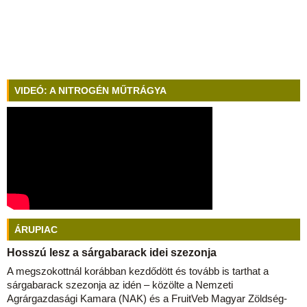
VIDEÓ: A NITROGÉN MŰTRÁGYA
ÁRUPIAC
Hosszú lesz a sárgabarack idei szezonja
A megszokottnál korábban kezdődött és tovább is tarthat a
sárgabarack szezonja az idén – közölte a Nemzeti
Agrárgazdasági Kamara (NAK) és a FruitVeb Magyar Zöldség-