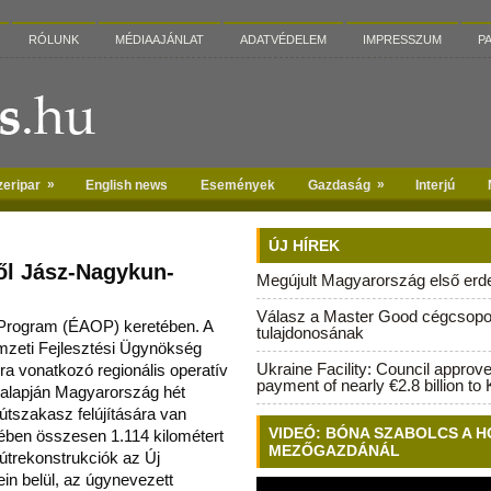
RÓLUNK
MÉDIAAJÁNLAT
ADATVÉDELEM
IMPRESSZUM
P
»
»
zeripar
English news
Események
Gazdaság
Interjú
ÚJ HÍREK
ől Jász-Nagykun-
Megújult Magyarország első erdei
Válasz a Master Good cégcsopo
 Program (ÉAOP) keretében. A
tulajdonosának
mzeti Fejlesztési Ügynökség
Ukraine Facility: Council approv
ra vonatkozó regionál
is operatív
payment of nearly €2.8 billion to 
alapján Magyarország hét
 útszakasz felújítására van
VIDEÓ: BÓNA SZABOLCS A H
etében összesen 1.114 kilométert
MEZŐGAZDÁNÁL
z útrekonstrukciók az Új
in belül, az úgynevezett