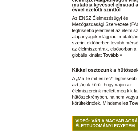
mutatója kevéssel elmarad 
évvel ezelőtti szinttől
Az ENSZ Élelmezésügyi és
Mezőgazdasági Szervezete (FAO
legfrissebb jelentését az élelmis
alapanyagok világpiaci mutatójár
szerint októberben tovább mérsé
az élelmiszerárak, elsősorban a
globális kínálat
Tovább »
Kikkel osztozunk a hűtősz
A „Ma Te mit eszel?” legfrisseb
azt járjuk körül, hogy vajon az
élelmiszereink mellett még kik l
hűtőszekrényben, ha nem vagyu
körültekintőek. Mindemellett
Tov
VIDEÓ: VÁR A MAGYAR AGRÁ
ÉLETTUDOMÁNYI EGYETEM