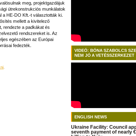
tt valósulnak meg, projektgazdájuk
zsági útrekonstrukciós munkálatok
 a HE-DO Kft.-t választották ki.
sítés mellett a kivitelező
et, rendezte a padkákat és
ízelvezető rendszereket is. Az
teljes egészében az Európai
rrásai fedezték.
VIDEÓ: BÓNA SZABOLCS SZ
NEM JÓ A VETÉSSZERKEZET
zni
.
ENGLISH NEWS
Ukraine Facility: Council a
seventh payment of nearly €