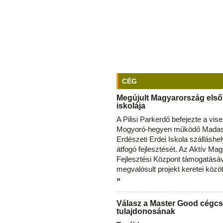
CÉG
Megújult Magyarország első
iskolája
A Pilisi Parkerdő befejezte a vise
Mogyoró-hegyen működő Madas
Erdészeti Erdei Iskola szálláshe
átfogó fejlesztését. Az Aktív Ma
Fejlesztési Központ támogatásá
megvalósult projekt keretei közö
»
Válasz a Master Good cégcs
tulajdonosának