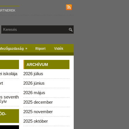
ARTNEREK
»
Mezőgazdaság
Riport
Vidék
ARCHÍVUM
 iskolája
2026 július
rt
2026 június
2026 május
es seventh
Kyiv
2025 december
2025 november
ÓD-
2025 október