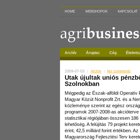
HOME
WEBSHOPOK
KAPCSOLAT
Archív
Árupiac
Cég
Élelmis
2009-07-03
Archív
No comments
Utak újultak uniós pénzb
Szolnokban
Mégpedig az Észak-alföldi Operatív
Magyar Közút Nonprofit Zrt. és a Ne
közleménye szerint az egész ország
programok 2007-2008-as akcióterve 
statisztikai régiójában összesen 186
lehetőség. A felújítás 79 projekt ker
érint, 42,5 milliárd forint értékben. A
Magyarország Fejlesztési Terv kerete