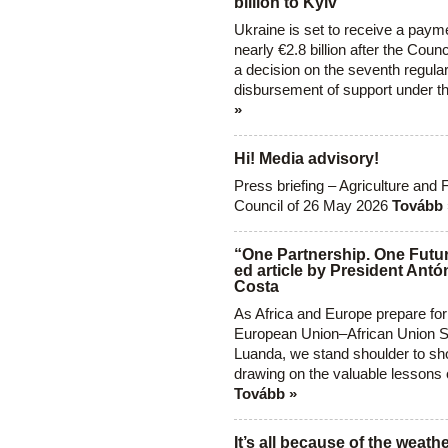
billion to Kyiv
Ukraine is set to receive a paym
nearly €2.8 billion after the Coun
a decision on the seventh regula
disbursement of support under t
»
Hi! Media advisory!
Press briefing – Agriculture and 
Council of 26 May 2026
Tovább 
“One Partnership. One Futur
ed article by President Antó
Costa
As Africa and Europe prepare for
European Union–African Union S
Luanda, we stand shoulder to sho
drawing on the valuable lessons 
Tovább »
It’s all because of the weathe