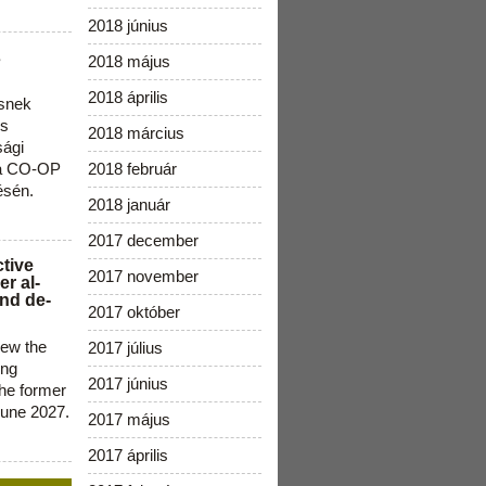
2018 június
s
2018 május
2018 április
snek
os
2018 március
sági
 a CO-OP
2018 február
ésén.
2018 január
2017 december
ctive
2017 november
r al-
nd de-
2017 október
new the
2017 július
ing
2017 június
the former
June 2027.
2017 május
2017 április