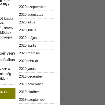
az egy
2020 szeptember
2020 augusztus
) kiadta
2020 július
zer-
ól, amely
2020 június
klődtek
 bőséges
2020 május
2020 április
2020 március
ekrényen?
b adásában
2020 február
2020 január
aknak a
nk elég
2019 december
ább »
2019 november
2019 október
R- ÉS
2019 szeptember