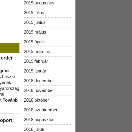
2019 augusztus
2019 július
2019 június
2019 május
2019 április
2019 március
 erdei
2019 február
grádi
2019 január
 László
2018 december
lyének
gyarország
2018 november
val
tt
Tovább
2018 október
2018 szeptember
2018 augusztus
oport
2018 július