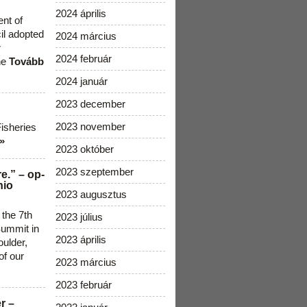
2024 április
ent of
cil adopted
2024 március
r
2024 február
he
Tovább
2024 január
2023 december
2023 november
Fisheries
»
2023 október
2023 szeptember
e.” – op-
nio
2023 augusztus
 the 7th
2023 július
ummit in
2023 április
ulder,
of our
2023 március
2023 február
r –