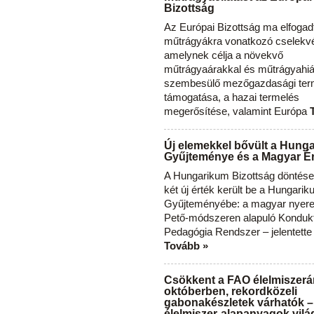
Bizottság
Az Európai Bizottság ma elfogad
műtrágyákra vonatkozó cselekvés
amelynek célja a növekvő
műtrágyaárakkal és műtrágyahi
szembesülő mezőgazdasági ter
támogatása, a hazai termelés
megerősítése, valamint Európa
Új elemekkel bővült a Hung
Gyűjteménye és a Magyar Ér
A Hungarikum Bizottság döntése 
két új érték került be a Hungari
Gyűjteményébe: a magyar nyere
Pető-módszeren alapuló Konduk
Pedagógia Rendszer – jelentette
Tovább »
Csökkent a FAO élelmiszerá
októberben, rekordközeli
gabonakészletek várhatók –
élelmiszer-alapanyagok vilá