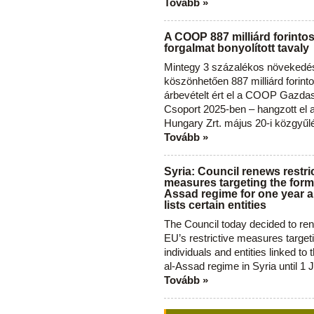
Tovább »
A COOP 887 milliárd forinto
forgalmat bonyolított tavaly
Mintegy 3 százalékos növekedé
köszönhetően 887 milliárd forint
árbevételt ért el a COOP Gazda
Csoport 2025-ben – hangzott el
Hungary Zrt. május 20-i közgyűl
Tovább »
Syria: Council renews restri
measures targeting the forme
Assad regime for one year a
lists certain entities
The Council today decided to re
EU’s restrictive measures target
individuals and entities linked to 
al-Assad regime in Syria until 1 
Tovább »