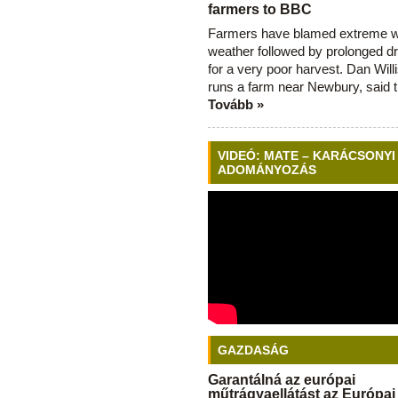
farmers to BBC
Farmers have blamed extreme 
weather followed by prolonged dr
for a very poor harvest. Dan Will
runs a farm near Newbury, said 
Tovább »
VIDEÓ: MATE – KARÁCSONYI
ADOMÁNYOZÁS
GAZDASÁG
Garantálná az európai
műtrágyaellátást az Európai