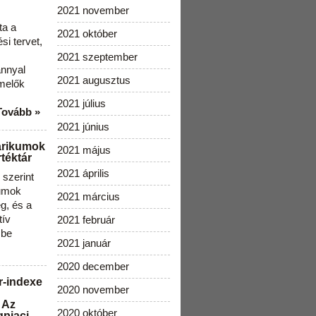
2021 november
ta a
2021 október
i tervet,
2021 szeptember
ánnyal
2021 augusztus
melők
2021 július
Tovább »
2021 június
arikumok
2021 május
téktár
2021 április
szerint
kumok
2021 március
g, és a
tív
2021 február
 be
2021 január
2020 december
r-indexe
2020 november
 Az
2020 október
gpiaci