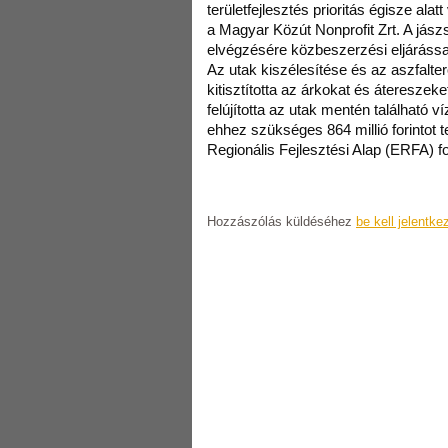
területfejlesztés prioritás égisze ala
a Magyar Közút Nonprofit Zrt. A jás
elvégzésére közbeszerzési eljárással
Az utak kiszélesítése és az aszfalterő
kitisztította az árkokat és átereszek
felújította az utak mentén található v
ehhez szükséges 864 millió forintot 
Regionális Fejlesztési Alap (ERFA) fo
Hozzászólás küldéséhez
be kell jelentke