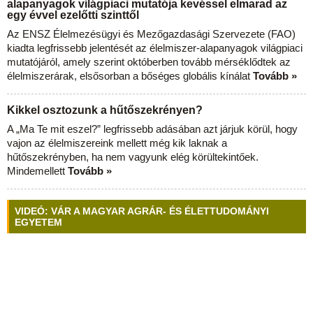
alapanyagok világpiaci mutatója kevéssel elmarad az
egy évvel ezelőtti szinttől
Az ENSZ Élelmezésügyi és Mezőgazdasági Szervezete (FAO)
kiadta legfrissebb jelentését az élelmiszer-alapanyagok világpiaci
mutatójáról, amely szerint októberben tovább mérséklődtek az
élelmiszerárak, elsősorban a bőséges globális kínálat
Tovább »
Kikkel osztozunk a hűtőszekrényen?
A „Ma Te mit eszel?” legfrissebb adásában azt járjuk körül, hogy
vajon az élelmiszereink mellett még kik laknak a
hűtőszekrényben, ha nem vagyunk elég körültekintőek.
Mindemellett
Tovább »
VIDEÓ: VÁR A MAGYAR AGRÁR- ÉS ÉLETTUDOMÁNYI
EGYETEM