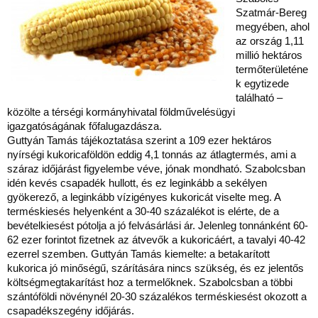
Szatmár-Bereg
megyében, ahol
az ország 1,11
millió hektáros
termőterületéne
k egytizede
található –
közölte a térségi kormányhivatal földművelésügyi
igazgatóságának főfalugazdásza.
Guttyán Tamás tájékoztatása szerint a 109 ezer hektáros
nyírségi kukoricaföldön eddig 4,1 tonnás az átlagtermés, ami a
száraz időjárást figyelembe véve, jónak mondható. Szabolcsban
idén kevés csapadék hullott, és ez leginkább a sekélyen
gyökerező, a leginkább vízigényes kukoricát viselte meg. A
terméskiesés helyenként a 30-40 százalékot is elérte, de a
bevételkiesést pótolja a jó felvásárlási ár. Jelenleg tonnánként 60-
62 ezer forintot fizetnek az átvevők a kukoricáért, a tavalyi 40-42
ezerrel szemben. Guttyán Tamás kiemelte: a betakarított
kukorica jó minőségű, szárítására nincs szükség, és ez jelentős
költségmegtakarítást hoz a termelőknek. Szabolcsban a többi
szántóföldi növénynél 20-30 százalékos terméskiesést okozott a
csapadékszegény időjárás.