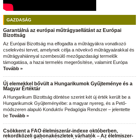
GAZDASÁG
Garantálná az európai műtrágyaellátást az Európai
Bizottság
Az Európai Bizottság ma elfogadta a műtrágyákra vonatkozó
cselekvési tervet, amelynek célja a növekvő műtrágyaárakkal és
műtrágyahiánnyal szembesülő mezőgazdasági termelők
támogatása, a hazai termelés megerősítése, valamint Európa
Tovább »
Új elemekkel bővült a Hungarikumok Gyűjteménye és a
Magyar Értéktár
A Hungarikum Bizottság döntése szerint két új érték került be a
Hungarikumok Gyűjteményébe: a magyar nyereg, és a Pető-
módszeren alapuló Konduktív Pedagógia Rendszer – jelentette
be
Tovább »
Csökkent a FAO élelmiszerár-indexe októberben,
rekordközeli gabonakészletek várhatók – Az élelmiszer-