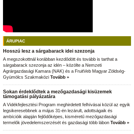
ÁRUPIAC
Hosszú lesz a sárgabarack idei szezonja
A megszokottnál korábban kezdődött és tovább is tarthat a
sárgabarack szezonja az idén – közölte a Nemzeti
Agrárgazdasági Kamara (NAK) és a FruitVeb Magyar Zöldség-
Gyümölcs Szakmaközi
Tovább »
Sokan érdeklődtek a mezőgazdasági kisüzemek
támogatási pályázatára
A Vidékfejlesztési Program meghirdetett felhívásai közül az egyik
legsikeresebbnek a május 31-én lezárult, adottságaik és
ambícióik alapján fejlődőképes, kisméretű mezőgazdasági
termelők jövedelemszerzését és gazdasági több lábon
Tovább »