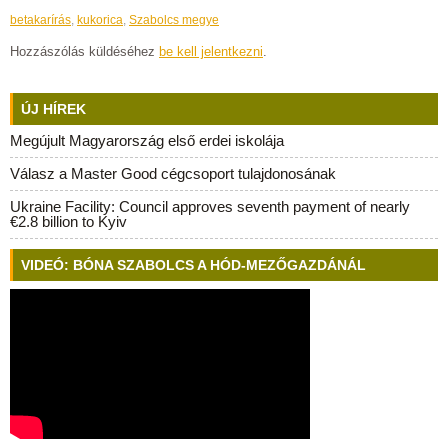
betakarírás
,
kukorica
,
Szabolcs megye
Hozzászólás küldéséhez
be kell jelentkezni
.
ÚJ HÍREK
Megújult Magyarország első erdei iskolája
Válasz a Master Good cégcsoport tulajdonosának
Ukraine Facility: Council approves seventh payment of nearly
€2.8 billion to Kyiv
VIDEÓ: BÓNA SZABOLCS A HÓD-MEZŐGAZDÁNÁL