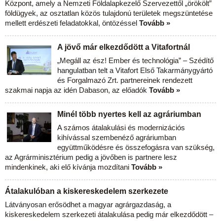
Központ, amely a Nemzeti Földalapkezelő Szervezettől „örökölt”
földügyek, az osztatlan közös tulajdonú területek megszüntetése
mellett erdészeti feladatokkal, öntözéssel
Tovább »
A jövő már elkezdődött a Vitafortnál
„Megáll az ész! Ember és technológia” – Szédítő
hangulatban telt a Vitafort Első Takarmánygyártó
és Forgalmazó Zrt. partnereinek rendezett
szakmai napja az idén Dabason, az előadók
Tovább »
Minél több nyertes kell az agráriumban
A számos átalakulási és modernizációs
kihívással szembenéző agráriumban
együttműködésre és összefogásra van szükség,
az Agrárminisztérium pedig a jövőben is partnere lesz
mindenkinek, aki elő kívánja mozdítani
Tovább »
Átalakulóban a kiskereskedelem szerkezete
Látványosan erősödhet a magyar agrárgazdaság, a
kiskereskedelem szerkezeti átalakulása pedig már elkezdődött –