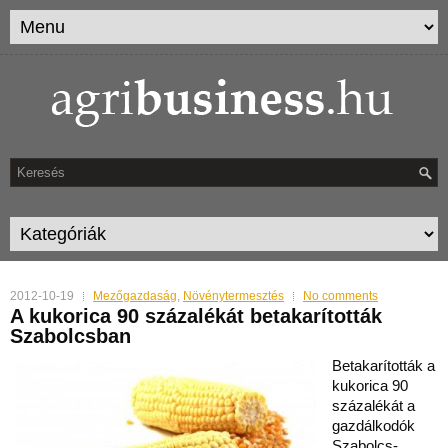
2012-10-19
Mezőgazdaság
,
Növénytermesztés
No comments
A kukorica 90 százalékát betakarították
Szabolcsban
Betakarították a
kukorica 90
százalékát a
gazdálkodók
Szabolcs-