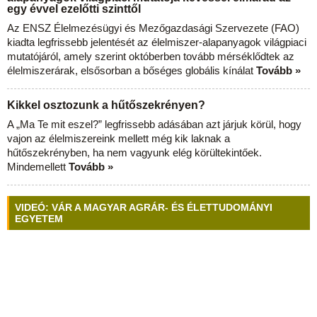
egy évvel ezelőtti szinttől
Az ENSZ Élelmezésügyi és Mezőgazdasági Szervezete (FAO)
kiadta legfrissebb jelentését az élelmiszer-alapanyagok világpiaci
mutatójáról, amely szerint októberben tovább mérséklődtek az
élelmiszerárak, elsősorban a bőséges globális kínálat
Tovább »
Kikkel osztozunk a hűtőszekrényen?
A „Ma Te mit eszel?” legfrissebb adásában azt járjuk körül, hogy
vajon az élelmiszereink mellett még kik laknak a
hűtőszekrényben, ha nem vagyunk elég körültekintőek.
Mindemellett
Tovább »
VIDEÓ: VÁR A MAGYAR AGRÁR- ÉS ÉLETTUDOMÁNYI
EGYETEM