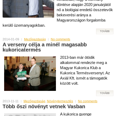
döntése alapján 2020 januárjától
nő a biológiai eredetű összetevők
bekeverési aránya a
Magyarországon forgalomba
kerülő üzemanyagokban.
TOVÁBB
2014-01-09
Mezőgazdaság
No comments
A verseny célja a minél magasabb
kukoricatermés
2013-ban már ötödik
alkalommal rendezte meg a
Magyar Kukorica Klub a
Kukorica Termésversenyt. Az
Axiál Kft. ismét a támogatók
között volt.
TOVÁBB
2013-11-11
Mezőgazdaság
,
Növénytermesztés
No comments
Több őszi növényt vetnek Vasban
A kukorica gyenge