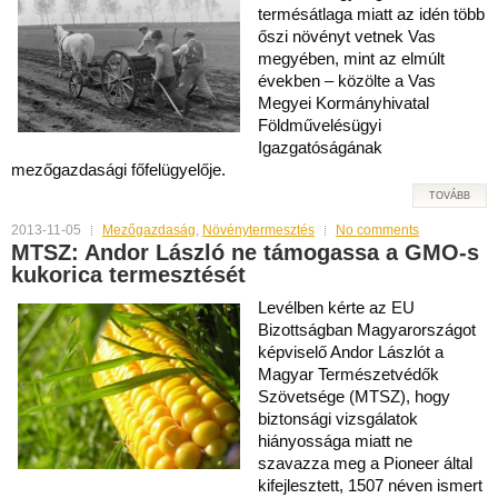
termésátlaga miatt az idén több
őszi növényt vetnek Vas
megyében, mint az elmúlt
években – közölte a Vas
Megyei Kormányhivatal
Földművelésügyi
Igazgatóságának
mezőgazdasági főfelügyelője.
TOVÁBB
2013-11-05
Mezőgazdaság
,
Növénytermesztés
No comments
MTSZ: Andor László ne támogassa a GMO-s
kukorica termesztését
Levélben kérte az EU
Bizottságban Magyarországot
képviselő Andor Lászlót a
Magyar Természetvédők
Szövetsége (MTSZ), hogy
biztonsági vizsgálatok
hiányossága miatt ne
szavazza meg a Pioneer által
kifejlesztett, 1507 néven ismert