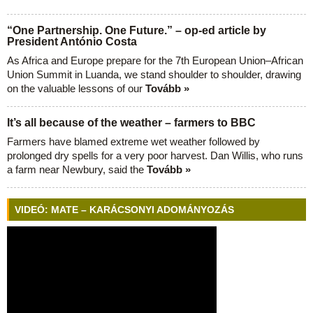
“One Partnership. One Future.” – op-ed article by
President António Costa
As Africa and Europe prepare for the 7th European Union–African
Union Summit in Luanda, we stand shoulder to shoulder, drawing
on the valuable lessons of our
Tovább »
It’s all because of the weather – farmers to BBC
Farmers have blamed extreme wet weather followed by
prolonged dry spells for a very poor harvest. Dan Willis, who runs
a farm near Newbury, said the
Tovább »
VIDEÓ: MATE – KARÁCSONYI ADOMÁNYOZÁS