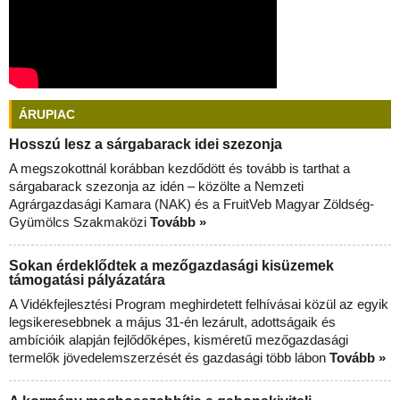
ÁRUPIAC
Hosszú lesz a sárgabarack idei szezonja
A megszokottnál korábban kezdődött és tovább is tarthat a
sárgabarack szezonja az idén – közölte a Nemzeti
Agrárgazdasági Kamara (NAK) és a FruitVeb Magyar Zöldség-
Gyümölcs Szakmaközi
Tovább »
Sokan érdeklődtek a mezőgazdasági kisüzemek
támogatási pályázatára
A Vidékfejlesztési Program meghirdetett felhívásai közül az egyik
legsikeresebbnek a május 31-én lezárult, adottságaik és
ambícióik alapján fejlődőképes, kisméretű mezőgazdasági
termelők jövedelemszerzését és gazdasági több lábon
Tovább »