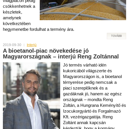
világpiacon pedig
csökkenhetnek a
készletek,
amelynek
következtében
hegymenetbe fordulhat a termény ára.
TOVÁBB
2019-09-30
Interjú
A bioetanol-piac növekedése jó
Magyarországnak – interjú Reng Zoltánnal
Jó termés várható idén
kukoricából világszerte és
Magyarországon is, a bioetanol
térnyerése pedig nemcsak a
piaci szereplőknek és a
gazdáknak jó, hanem az egész
országnak – mondta Reng
Zoltán, a Hungrana Keményítő és
Izocukorgyártó és Forgalmazó
Kft. vezérigazgatója. Reng
Zoltánt annak kapcsán
kérdeztük, hogy a kormány