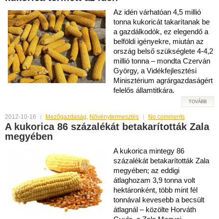
Az idén várhatóan 4,5 millió
tonna kukoricát takarítanak be
a gazdálkodók, ez elegendő a
belföldi igényekre, miután az
ország belső szükséglete 4-4,2
millió tonna – mondta Czerván
György, a Vidékfejlesztési
Minisztérium agrárgazdaságért
felelős államtitkára.
TOVÁBB
2012-10-16
Mezőgazdaság
,
Növénytermesztés
No comments
A kukorica 86 százalékát betakarították Zala
megyében
A kukorica mintegy 86
százalékát betakarították Zala
megyében; az eddigi
átlaghozam 3,9 tonna volt
hektáronként, több mint fél
tonnával kevesebb a becsült
átlagnál – közölte Horváth