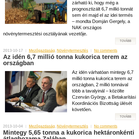
zárható ki, hogy még a
prognosztizált 6,7 millió tonnát
sem éri majd el az idei termés
– mondta Domján Gergely, a
NAK országos
növénytermesztési osztályának vezetője.
TOVÁBB
2013-10-17
Mezőgazdaság
,
Növénytermesztés
No comments
Az idén 6,7 millió tonna kukorica terem az
országban
Az idén várhatóan mintegy 6,7
millió tonna kukorica terem az
országban, 2 millió tonnával
több a tavalyinál – közölte
Czerván György, a Betakarítási
Koordinációs Bizottság ülését
követően.
TOVÁBB
2013-10-04
Mezőgazdaság
,
Növénytermesztés
No comments
Mintegy 5,65 tonna a kukorica hektáronkénti
átlaghozama Zalában