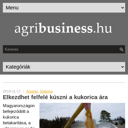
TAG ARCHIVES:
KUKORICA
2019-11-17
Árupiac
,
Gabona
Elkezdhet felfelé kúszni a kukorica ára
Magyarországon
befejeződött a
kukorica
betakarítása, a