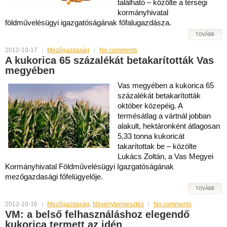
található – közölte a térségi
kormányhivatal
földművelésügyi igazgatóságának főfalugazdásza.
TOVÁBB
2012-10-17
Mezőgazdaság
No comments
A kukorica 65 százalékát betakarították Vas
megyében
Vas megyében a kukorica 65
százalékát betakarították
október közepéig. A
termésátlag a vártnál jobban
alakult, hektáronként átlagosan
5,33 tonna kukoricát
takarítottak be – közölte
Lukács Zoltán, a Vas Megyei
Kormányhivatal Földművelésügyi Igazgatóságának
mezőgazdasági főfelügyelője.
TOVÁBB
2012-10-16
Mezőgazdaság
,
Növénytermesztés
No comments
VM: a belső felhasználáshoz elegendő
kukorica termett az idén