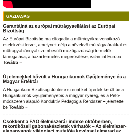
GAZDASÁG
Garantálná az európai műtrágyaellátást az Európai
Bizottság
Az Európai Bizottság ma elfogadta a műtrágyákra vonatkozó
cselekvési tervet, amelynek célja a növekvő műtrágyaárakkal és
műtrágyahiánnyal szembesülő mezőgazdasági termelők
támogatása, a hazai termelés megerősítése, valamint Európa
Tovább »
Új elemekkel bővült a Hungarikumok Gyűjteménye és a
Magyar Értéktár
A Hungarikum Bizottság döntése szerint két új érték került be a
Hungarikumok Gyűjteményébe: a magyar nyereg, és a Pető-
módszeren alapuló Konduktív Pedagógia Rendszer – jelentette
be
Tovább »
Csökkent a FAO élelmiszerár-indexe októberben,
rekordközeli gabonakészletek várhatók – Az élelmiszer-
alapanyagok világpiaci mutatója kevéssel elmarad az