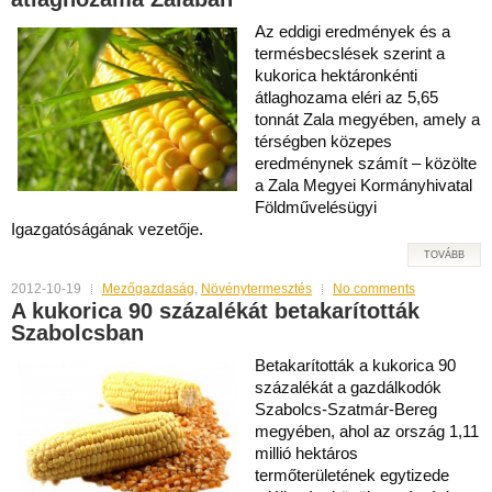
Az eddigi eredmények és a
termésbecslések szerint a
kukorica hektáronkénti
átlaghozama eléri az 5,65
tonnát Zala megyében, amely a
térségben közepes
eredménynek számít – közölte
a Zala Megyei Kormányhivatal
Földművelésügyi
Igazgatóságának vezetője.
TOVÁBB
2012-10-19
Mezőgazdaság
,
Növénytermesztés
No comments
A kukorica 90 százalékát betakarították
Szabolcsban
Betakarították a kukorica 90
százalékát a gazdálkodók
Szabolcs-Szatmár-Bereg
megyében, ahol az ország 1,11
millió hektáros
termőterületének egytizede