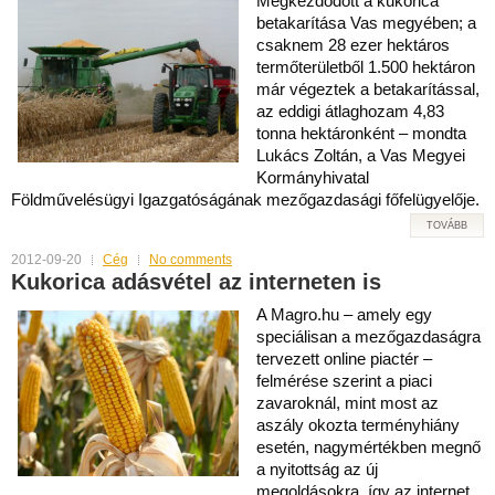
Megkezdődött a kukorica
betakarítása Vas megyében; a
csaknem 28 ezer hektáros
termőterületből 1.500 hektáron
már végeztek a betakarítással,
az eddigi átlaghozam 4,83
tonna hektáronként – mondta
Lukács Zoltán, a Vas Megyei
Kormányhivatal
Földművelésügyi Igazgatóságának mezőgazdasági főfelügyelője.
TOVÁBB
2012-09-20
Cég
No comments
Kukorica adásvétel az interneten is
A Magro.hu – amely egy
speciálisan a mezőgazdaságra
tervezett online piactér –
felmérése szerint a piaci
zavaroknál, mint most az
aszály okozta terményhiány
esetén, nagymértékben megnő
a nyitottság az új
megoldásokra, így az internet