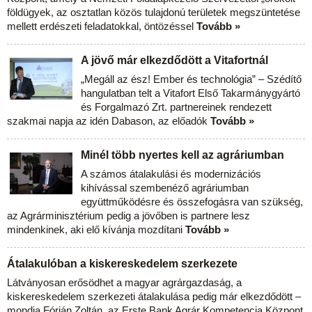
földügyek, az osztatlan közös tulajdonú területek megszüntetése
mellett erdészeti feladatokkal, öntözéssel
Tovább »
A jövő már elkezdődött a Vitafortnál
„Megáll az ész! Ember és technológia” – Szédítő
hangulatban telt a Vitafort Első Takarmánygyártó
és Forgalmazó Zrt. partnereinek rendezett
szakmai napja az idén Dabason, az előadók
Tovább »
Minél több nyertes kell az agráriumban
A számos átalakulási és modernizációs
kihívással szembenéző agráriumban
együttműködésre és összefogásra van szükség,
az Agrárminisztérium pedig a jövőben is partnere lesz
mindenkinek, aki elő kívánja mozdítani
Tovább »
Átalakulóban a kiskereskedelem szerkezete
Látványosan erősödhet a magyar agrárgazdaság, a
kiskereskedelem szerkezeti átalakulása pedig már elkezdődött –
mondja Fórián Zoltán, az Erste Bank Agrár Kompetencia Központ