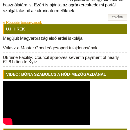
használatára is. Ezért is ajánlja az agrárkereskedelmi portál
szolgáltatásait a kukoricatermelőknek.
TOVÁBB
«
Rėgebbi bejegyzėsek
ÚJ HÍREK
Megújult Magyarország első erdei iskolája
Válasz a Master Good cégcsoport tulajdonosának
Ukraine Facility: Council approves seventh payment of nearly
€2.8 billion to Kyiv
VIDEÓ: BÓNA SZABOLCS A HÓD-MEZŐGAZDÁNÁL