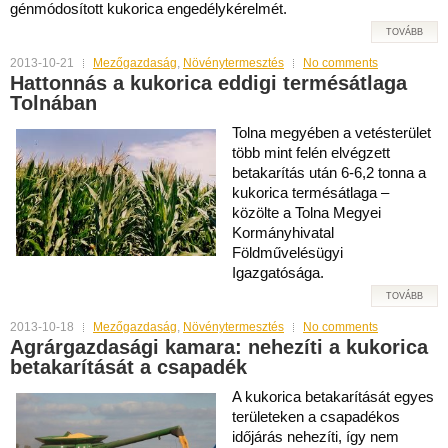
génmódosított kukorica engedélykérelmét.
TOVÁBB
2013-10-21
Mezőgazdaság
,
Növénytermesztés
No comments
Hattonnás a kukorica eddigi termésátlaga
Tolnában
Tolna megyében a vetésterület
több mint felén elvégzett
betakarítás után 6-6,2 tonna a
kukorica termésátlaga –
közölte a Tolna Megyei
Kormányhivatal
Földművelésügyi
Igazgatósága.
TOVÁBB
2013-10-18
Mezőgazdaság
,
Növénytermesztés
No comments
Agrárgazdasági kamara: nehezíti a kukorica
betakarítását a csapadék
A kukorica betakarítását egyes
területeken a csapadékos
időjárás nehezíti, így nem