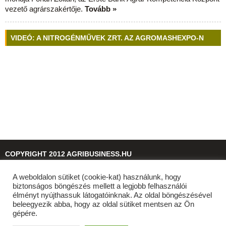
vezető agrárszakértője.
Tovább »
VIDEÓ: A NITROGÉNMŰVEK ZRT. AZ AGROMASHEXPO-N
COPYRIGHT 2012 AGRIBUSINESS.HU
A weboldalon sütiket (cookie-kat) használunk, hogy
© 2026
agribusiness.hu
biztonságos böngészés mellett a legjobb felhasználói
élményt nyújthassuk látogatóinknak. Az oldal böngészésével
beleegyezik abba, hogy az oldal sütiket mentsen az Ön
gépére.