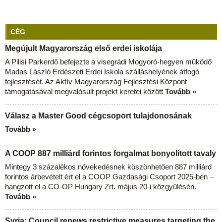
CÉG
Megújult Magyarország első erdei iskolája
A Pilisi Parkerdő befejezte a visegrádi Mogyoró-hegyen működő
Madas László Erdészeti Erdei Iskola szálláshelyének átfogó
fejlesztését. Az Aktív Magyarország Fejlesztési Központ
támogatásával megvalósult projekt keretei között
Tovább »
Válasz a Master Good cégcsoport tulajdonosának
Tovább »
A COOP 887 milliárd forintos forgalmat bonyolított tavaly
Mintegy 3 százalékos növekedésnek köszönhetően 887 milliárd
forintos árbevételt ért el a COOP Gazdasági Csoport 2025-ben –
hangzott el a CO-OP Hungary Zrt. május 20-i közgyűlésén.
Tovább »
Syria: Council renews restrictive measures targeting the