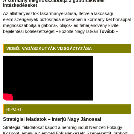
A kormány meghosszabbítja a gabonakiviteli
intézkedéseket
Az állattenyésztők takarmányellátása, illetve a lakossági
élelmiszerigények biztosítása érdekében a kormány két hónappal
meghosszabbítja a gabona-, olajos- és fehérjenövény kiviteli
bejelentési kötelezettséget – közölte Nagy István
Tovább »
VIDEÓ: VADÁSZKUTYÁK VIZSGÁZTATÁSA
RIPORT
Stratégiai feladatok – interjú Nagy Jánossal
Stratégiai feladatokat kapott a nemrég indult Nemzeti Földügyi
Központ, amely a Nemzeti Földalapkezelő Szervezettől „örökölt”