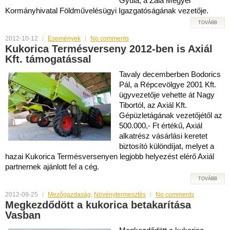
Gyula, a Zala Megyei
Kormányhivatal Földművelésügyi Igazgatóságának vezetője.
TOVÁBB
2012-10-12
Események
No comments
Kukorica Termésverseny 2012-ben is Axiál
Kft. támogatással
Tavaly decemberben Bodorics
Pál, a Répcevölgye 2001 Kft.
ügyvezetője vehette át Nagy
Tibortól, az Axiál Kft.
Gépüzletágának vezetőjétől az
500.000,- Ft értékű, Axiál
alkatrész vásárlási keretet
biztosító különdíjat, melyet a
hazai Kukorica Termésversenyen legjobb helyezést elérő Axiál
partnernek ajánlott fel a cég.
TOVÁBB
2012-09-25
Mezőgazdaság
,
Növénytermesztés
No comments
Megkezdődött a kukorica betakarítása
Vasban