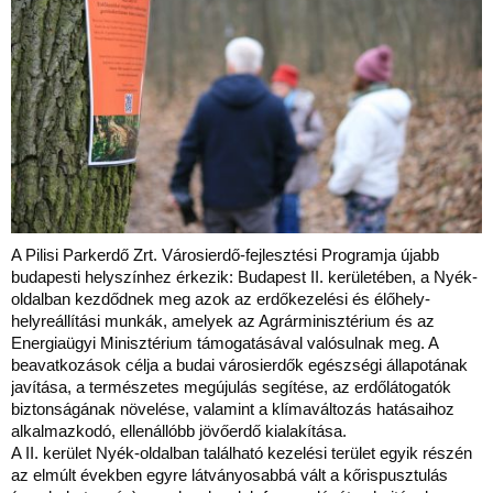
A Pilisi Parkerdő Zrt. Városierdő-fejlesztési Programja újabb
budapesti helyszínhez érkezik: Budapest II. kerületében, a Nyék-
oldalban kezdődnek meg azok az erdőkezelési és élőhely-
helyreállítási munkák, amelyek az Agrárminisztérium és az
Energiaügyi Minisztérium támogatásával valósulnak meg. A
beavatkozások célja a budai városierdők egészségi állapotának
javítása, a természetes megújulás segítése, az erdőlátogatók
biztonságának növelése, valamint a klímaváltozás hatásaihoz
alkalmazkodó, ellenállóbb jövőerdő kialakítása.
A II. kerület Nyék-oldalban található kezelési terület egyik részén
az elmúlt években egyre látványosabbá vált a kőrispusztulás