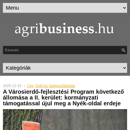
2025-12-15
Cég
,
Erdő-és Vadgazdálkodás
A Városierdő-fejlesztési Program következő
állomása a II. kerület: kormányzati
támogatással újul meg a Nyék-oldal erdeje