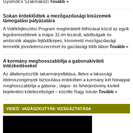
Gyümölcs Szakmaközi
Tovább »
Sokan érdeklődtek a mezőgazdasági kisüzemek
támogatási pályázatára
A Vidékfejlesztési Program meghirdetett felhívásai közül az egyik
legsikeresebbnek a május 31-én lezárult, adottságaik és
ambícióik alapján fejlődőképes, kisméretű mezőgazdasági
termelők jövedelemszerzését és gazdasági több lábon
Tovább »
A kormány meghosszabbítja a gabonakiviteli
intézkedéseket
Az állattenyésztők takarmányellátása, illetve a lakossági
élelmiszerigények biztosítása érdekében a kormány két hónappal
meghosszabbítja a gabona-, olajos- és fehérjenövény kiviteli
bejelentési kötelezettséget – közölte Nagy István
Tovább »
VIDEÓ: VADÁSZKUTYÁK VIZSGÁZTATÁSA