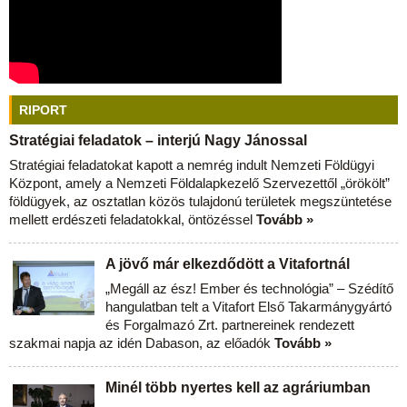
RIPORT
Stratégiai feladatok – interjú Nagy Jánossal
Stratégiai feladatokat kapott a nemrég indult Nemzeti Földügyi
Központ, amely a Nemzeti Földalapkezelő Szervezettől „örökölt”
földügyek, az osztatlan közös tulajdonú területek megszüntetése
mellett erdészeti feladatokkal, öntözéssel
Tovább »
A jövő már elkezdődött a Vitafortnál
„Megáll az ész! Ember és technológia” – Szédítő
hangulatban telt a Vitafort Első Takarmánygyártó
és Forgalmazó Zrt. partnereinek rendezett
szakmai napja az idén Dabason, az előadók
Tovább »
Minél több nyertes kell az agráriumban