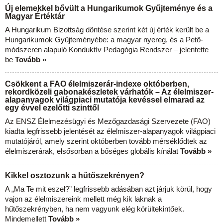
Új elemekkel bővült a Hungarikumok Gyűjteménye és a
Magyar Értéktár
A Hungarikum Bizottság döntése szerint két új érték került be a
Hungarikumok Gyűjteményébe: a magyar nyereg, és a Pető-
módszeren alapuló Konduktív Pedagógia Rendszer – jelentette
be
Tovább »
Csökkent a FAO élelmiszerár-indexe októberben,
rekordközeli gabonakészletek várhatók – Az élelmiszer-
alapanyagok világpiaci mutatója kevéssel elmarad az
egy évvel ezelőtti szinttől
Az ENSZ Élelmezésügyi és Mezőgazdasági Szervezete (FAO)
kiadta legfrissebb jelentését az élelmiszer-alapanyagok világpiaci
mutatójáról, amely szerint októberben tovább mérséklődtek az
élelmiszerárak, elsősorban a bőséges globális kínálat
Tovább »
Kikkel osztozunk a hűtőszekrényen?
A „Ma Te mit eszel?” legfrissebb adásában azt járjuk körül, hogy
vajon az élelmiszereink mellett még kik laknak a
hűtőszekrényben, ha nem vagyunk elég körültekintőek.
Mindemellett
Tovább »