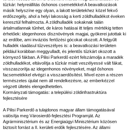
tűzkár: helyreállítás őshonos csemetékkel A beavatkozások
másik helyszíne egy olyan, a lakott területekhez közel fekvő
erdőszegély, ahol a helyi lakosság a kerti zöldhulladékot éveken
keresztül felhalmozta. A zöldhulladék sokaknak talán
ártalmatlannak tűnhet, de káros hatásai itt teljes mértékig tetten
érhetőek: idegenhonos dísznövények magjai, gyökerei jutottak ki
az erdőbe, ami inváziós fertőzési gócokat okozott. A felgyűlt
hulladék ráadásul tűzveszélyes is: a beavatkozási területen
például korábban meggyulladt, és jelentős tűzkárt okozott a
környező fákban. A Pilisi Parkerdő ezért felszámolja a maradék
zöldhulladékot, eltávolítja a tűzkár miatt veszélyessé vált fákat,
visszaszorítja az idegenhonos növényeket, majd őshonos
facsemetékkel elvégzi a visszaerdősítést. Mivel ezen a részen
természetes újulat nem áll rendelkezésre, az emberkézzel
végzett ültetés elengedhetetlen.
Kormányzati támogatás: a települési zöldinfrastruktúra
fejlesztésére
A Pilisi Parkerdő a tulajdonos magyar állam támogatásával
valósítja meg Városierdő-fejlesztési Programját. Az
Agrárminisztérium és az Energiaügyi Minisztérium közösen
biztosít forrást a II. kerületi erdők fejlesztésére. Az állami