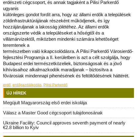
erdészeti cégcsoport, és annak tagjaként a Pilisi Parkerdő
ugyanis
különleges gondot fordít arra, hogy az állami erdők a települések
zöldinfrastruktúrájának részeként működjenek, és így
hozzájáruljanak a lakosság jólétéhez. Az állami erdők
országszerte védik a településeket a hőségtől és a
villámárvizektől, miközben mindenki számára lehetőséget
teremtenek a
természetben való kikapcsolódásra. A Pilisi Parkerdő Városierdő-
fejlesztési Programja a II. kerületben is azt a célt szolgálja, hogy
Budapest erdei természetközeliek, biztonságosak és a jövő
kihívásaihoz alkalmazkodók maradjanak – biztosítva a
fővárosiak mindennapi pihenésének és feltöltődésének háttérét.
erdő
,
erdőgazdálkodás
,
Pilisi Parkerdő
ÚJ HÍREK
Megújult Magyarország első erdei iskolája
Válasz a Master Good cégcsoport tulajdonosának
Ukraine Facility: Council approves seventh payment of nearly
€2.8 billion to Kyiv