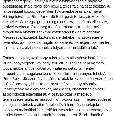
(gombabetegség), amely a levelek fonnyadását, a hajtások
pusztulását, majd rövid időn belül a teljes fa elhalását okozza. A
lakossággal közös, december 13-i terepbejárás alkalmával
Rittling István, a Pilisi Parkerdő Budapesti Erdészete vezetője
kiemelte: „A betegségre jelenleg nincs olyan hatásos ellenszer,
amivel ezeket a fákat meg tudnánk menteni, terjedésének
megállítása viszont szakmai kötelességünk és feladatunk.
Másrészt a látogatók biztonsága érdekében is szükséges a
beavatkozás, hiszen a forgalmas séta- és kerékpárutak mentén
jelentős veszélyt jelentenek a folyamatosan kidőlő a fák.”
Fontos hangsúlyozni, hogy a kőris nem állományalkotó fafaj a
Budai-hegységben, így nagy területű pusztulás nem várható.
Ugyanakkor a Nyék-oldal bicikliútja és sétaútja mentén
csoportosan megjelenő kőrisek pusztulása látványos lehet. A
Pilisi Parkerdő ezért átvizsgálta az utak közvetlen környezetében
álló faállományt, kijelölte a már veszélyes vagy rövidtávon
veszélyessé váló egyedeket, majd a téli, időszakban elvégzi
azok indokolt eltávolítását. A beavatkozás a meglévő
természetes újulat és második lombkoronaszint megerősödését
is segíti: a kőrisek alatt már jelen lévő hárs- és juharfajokra
alapozva biztosítható az erdő természetes felcseperedése, így a
terület hosszú távon is erdőként marad meg. Zöldhulladék és