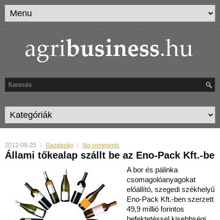
2012-09-25
Gazdaság
No comments
Állami tőkealap szállt be az Eno-Pack Kft.-be
A bor és pálinka
csomagolóanyagokat
előállító, szegedi székhelyű
Eno-Pack Kft.-ben szerzett
49,9 millió forintos
befektetéssel kisebbségi