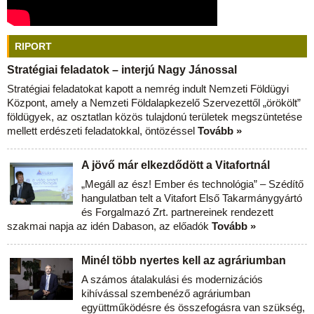
RIPORT
Stratégiai feladatok – interjú Nagy Jánossal
Stratégiai feladatokat kapott a nemrég indult Nemzeti Földügyi
Központ, amely a Nemzeti Földalapkezelő Szervezettől „örökölt”
földügyek, az osztatlan közös tulajdonú területek megszüntetése
mellett erdészeti feladatokkal, öntözéssel
Tovább »
A jövő már elkezdődött a Vitafortnál
„Megáll az ész! Ember és technológia” – Szédítő
hangulatban telt a Vitafort Első Takarmánygyártó
és Forgalmazó Zrt. partnereinek rendezett
szakmai napja az idén Dabason, az előadók
Tovább »
Minél több nyertes kell az agráriumban
A számos átalakulási és modernizációs
kihívással szembenéző agráriumban
együttműködésre és összefogásra van szükség,