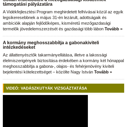
támogatási pályázatára
A Vidékfejlesztési Program meghirdetett felhívásai közül az egyik
legsikeresebbnek a május 31-én lezárult, adottságaik és
ambícióik alapján fejlődőképes, kisméretű mezőgazdasági
termelők jövedelemszerzését és gazdasági több lábon
Tovább »
A kormány meghosszabbítja a gabonakiviteli
intézkedéseket
Az állattenyésztők takarmányellátása, illetve a lakossági
élelmiszerigények biztosítása érdekében a kormány két hónappal
meghosszabbítja a gabona-, olajos- és fehérjenövény kiviteli
bejelentési kötelezettséget – közölte Nagy István
Tovább »
VIDEÓ: VADÁSZKUTYÁK VIZSGÁZTATÁSA