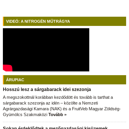
VIDEÓ: A NITROGÉN MŰTRÁGYA
ÁRUPIAC
Hosszú lesz a sárgabarack idei szezonja
A megszokottnál korábban kezdődött és tovább is tarthat a
sárgabarack szezonja az idén – közölte a Nemzeti
Agrárgazdasági Kamara (NAK) és a FruitVeb Magyar Zöldség-
Gyümölcs Szakmaközi
Tovább »
Sokan érdeklődtek a mezőgazdasági kisüzemek