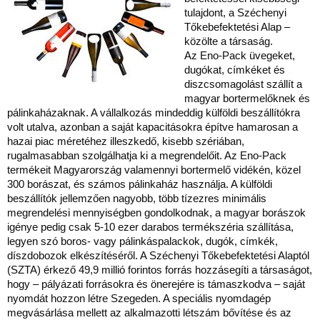
tulajdont, a Széchenyi
Tőkebefektetési Alap –
közölte a társaság.
Az Eno-Pack üvegeket,
dugókat, címkéket és
diszcsomagolást szállít a
magyar bortermelőknek és
pálinkaházaknak. A vállalkozás mindeddig külföldi beszállítókra
volt utalva, azonban a saját kapacitásokra építve hamarosan a
hazai piac méretéhez illeszkedő, kisebb szériában,
rugalmasabban szolgálhatja ki a megrendelőit. Az Eno-Pack
termékeit Magyarország valamennyi bortermelő vidékén, közel
300 borászat, és számos pálinkaház használja. A külföldi
beszállítók jellemzően nagyobb, több tízezres minimális
megrendelési mennyiségben gondolkodnak, a magyar borászok
igénye pedig csak 5-10 ezer darabos termékszéria szállítása,
legyen szó boros- vagy pálinkáspalackok, dugók, címkék,
díszdobozok elkészítéséről. A Széchenyi Tőkebefektetési Alaptól
(SZTA) érkező 49,9 millió forintos forrás hozzásegíti a társaságot,
hogy – pályázati forrásokra és önerejére is támaszkodva – saját
nyomdát hozzon létre Szegeden. A speciális nyomdagép
megvásárlása mellett az alkalmazotti létszám bővítése és az