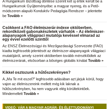
A Hungarikum Bizottság döntése szerint két új érték került be a
Hungarikumok Gyűjteményébe: a magyar nyereg, és a Pető-
módszeren alapuló Konduktív Pedagógia Rendszer – jelentette
be
Tovább »
Csökkent a FAO élelmiszerár-indexe októberben,
rekordközeli gabonakészletek várhatók – Az élelmiszer-
alapanyagok világpiaci mutatója kevéssel elmarad az
egy évvel ezelőtti szinttől
Az ENSZ Élelmezésügyi és Mezőgazdasági Szervezete (FAO)
kiadta legfrissebb jelentését az élelmiszer-alapanyagok világpiaci
mutatójáról, amely szerint októberben tovább mérséklődtek az
élelmiszerárak, elsősorban a bőséges globális kínálat
Tovább »
Kikkel osztozunk a hűtőszekrényen?
A „Ma Te mit eszel?” legfrissebb adásában azt járjuk körül, hogy
vajon az élelmiszereink mellett még kik laknak a
hűtőszekrényben, ha nem vagyunk elég körültekintőek.
Mindemellett
Tovább »
VIDEÓ: VÁR A MAGYAR AGRÁR- ÉS ÉLETTUDOMÁNYI