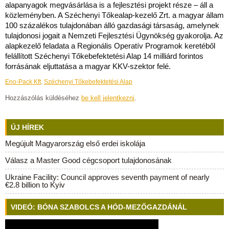
alapanyagok megvásárlása is a fejlesztési projekt része – áll a
közleményben. A Széchenyi Tőkealap-kezelő Zrt. a magyar állam
100 százalékos tulajdonában álló gazdasági társaság, amelynek
tulajdonosi jogait a Nemzeti Fejlesztési Ügynökség gyakorolja. Az
alapkezelő feladata a Regionális Operatív Programok keretéből
felállított Széchenyi Tőkebefektetési Alap 14 milliárd forintos
forrásának eljuttatása a magyar KKV-szektor felé.
Eno-Pack Kft
,
Széchenyi Tőkebefektetési Alap
Hozzászólás küldéséhez
be kell jelentkezni
.
ÚJ HÍREK
Megújult Magyarország első erdei iskolája
Válasz a Master Good cégcsoport tulajdonosának
Ukraine Facility: Council approves seventh payment of nearly
€2.8 billion to Kyiv
VIDEÓ: BÓNA SZABOLCS A HÓD-MEZŐGAZDÁNÁL