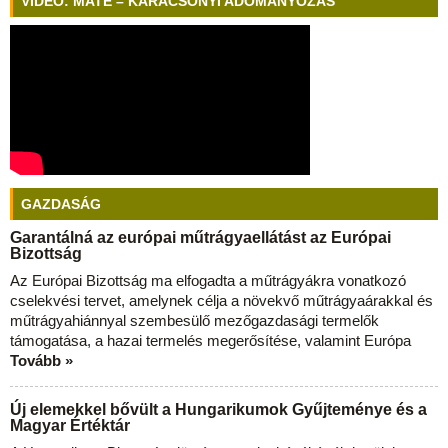
VIDEÓ: MATE – KARÁCSONYI ADOMÁNYOZÁS
GAZDASÁG
Garantálná az európai műtrágyaellátást az Európai
Bizottság
Az Európai Bizottság ma elfogadta a műtrágyákra vonatkozó
cselekvési tervet, amelynek célja a növekvő műtrágyaárakkal és
műtrágyahiánnyal szembesülő mezőgazdasági termelők
támogatása, a hazai termelés megerősítése, valamint Európa
Tovább »
Új elemekkel bővült a Hungarikumok Gyűjteménye és a
Magyar Értéktár